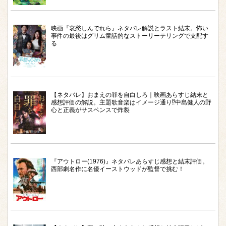
映画『哀愁しんでれら』ネタバレ解説とラスト結末。怖い
事件の最後はグリム童話的なストーリーテリングで支配す
る
【ネタバレ】おまえの罪を自白しろ｜映画あらすじ結末と
感想評価の解説。主題歌音楽はイメージ通り⁉︎中島健人の野
心と正義がサスペンスで炸裂
『アウトロー(1976)』ネタバレあらすじ感想と結末評価。
西部劇名作に名優イーストウッドが監督で挑む！