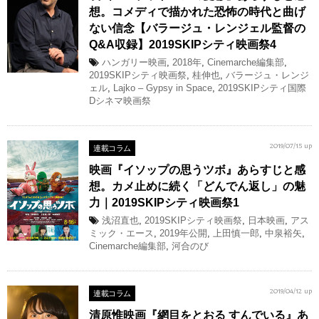
想。コメディで描かれた恐怖の時代と曲げ
ない信念【バラージュ・レンジェル監督の
Q&A収録】2019SKIPシティ映画祭4
ハンガリー映画
,
2018年
,
Cinemarche編集部
,
2019SKIPシティ映画祭
,
桂伸也
,
バラージュ・レンジ
ェル
,
Lajko – Gypsy in Space
,
2019SKIPシティ国際
Dシネマ映画祭
連載コラム
2019/07/15 up
映画『イソップの思うツボ』あらすじと感
想。カメ止めに続く「どんでん返し」の魅
力｜2019SKIPシティ映画祭1
浅沼直也
,
2019SKIPシティ映画祭
,
日本映画
,
アス
ミック・エース
,
2019年公開
,
上田慎一郎
,
中泉裕矢
,
Cinemarche編集部
,
河合のび
連載コラム
2019/04/12 up
清原惟映画『網目をとおる すんでいる』あ