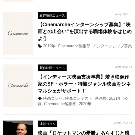
新作映画ニュース
2019/11/27 up
【Cinemarcheインターンシップ募集】“映
画との出会い”を演出する職場体験をはじめ
よう
2019年
,
Cinemarche編集部
,
インターンシップ募集
新作映画ニュース
2019/11/26 up
【インディーズ映画支援事業】若き映像作
家のSF・ホラー・特撮ジャンル映画をシネ
マルシェがサポート！
映画コンペ
,
映像コンテスト
,
映画祭
,
2021年
,
公
募
,
Cinemarche編集部
,
2020年
連載コラム
2019/07/22 up
映画『ロケットマンの憂鬱』あらすじと感