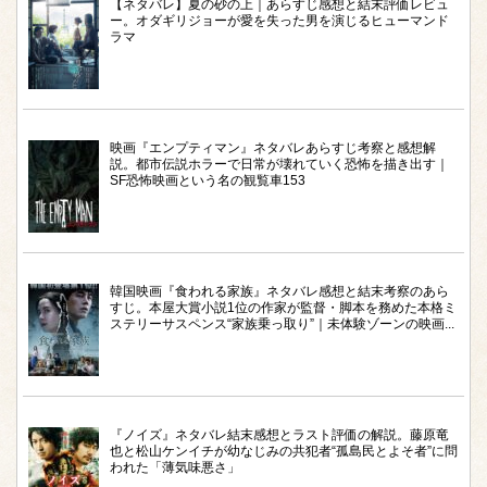
【ネタバレ】夏の砂の上｜あらすじ感想と結末評価レビュ
ー。オダギリジョーが愛を失った男を演じるヒューマンド
ラマ
映画『エンプティマン』ネタバレあらすじ考察と感想解
説。都市伝説ホラーで日常が壊れていく恐怖を描き出す｜
SF恐怖映画という名の観覧車153
韓国映画『食われる家族』ネタバレ感想と結末考察のあら
すじ。本屋大賞小説1位の作家が監督・脚本を務めた本格ミ
ステリーサスペンス“家族乗っ取り”｜未体験ゾーンの映画...
『ノイズ』ネタバレ結末感想とラスト評価の解説。藤原竜
也と松山ケンイチが幼なじみの共犯者“孤島民とよそ者”に問
われた「薄気味悪さ」