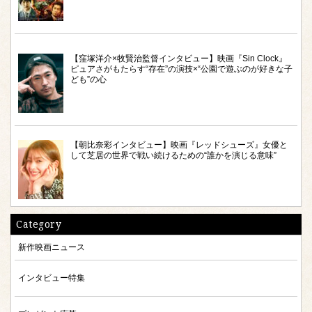
【窪塚洋介×牧賢治監督インタビュー】映画『Sin Clock』
ピュアさがもたらす“存在”の演技×“公園で遊ぶのが好きな子
ども”の心
【朝比奈彩インタビュー】映画『レッドシューズ』女優と
して芝居の世界で戦い続けるための“誰かを演じる意味”
Category
新作映画ニュース
インタビュー特集