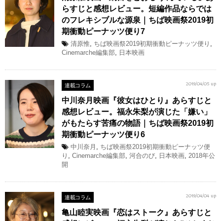
らすじと感想レビュー。短編作品ならでは
のフレキシブルな源泉｜ちば映画祭2019初
期衝動ピーナッツ便り7
清原惟
,
ちば映画祭2019初期衝動ピーナッツ便り
,
Cinemarche編集部
,
日本映画
連載コラム
2019/04/05 up
中川奈月映画『彼女はひとり』あらすじと
感想レビュー。福永朱梨が演じた「嫌い」
がもたらす苦痛の物語｜ちば映画祭2019初
期衝動ピーナッツ便り6
中川奈月
,
ちば映画祭2019初期衝動ピーナッツ便
り
,
Cinemarche編集部
,
河合のび
,
日本映画
,
2018年公
開
連載コラム
2019/04/04 up
亀山睦実映画『恋はストーク』あらすじと