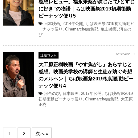
感想レビュー。福永朱梨が演じた“ひとすじ
に好き”の物語｜ちば映画祭2019初期衝動
ピーナッツ便り5
日本映画
,
2014年公開
,
ちば映画祭2019初期衝動ピ
ーナッツ便り
,
Cinemarche編集部
,
亀山睦実
,
河合の
び
連載コラム
2019/04/03 up
大工原正樹映画『やす焦がし』あらすじと
感想。映画美学校の講師と生徒が紡ぐ奇想
のメルヘン｜ちば映画祭2019初期衝動ピー
ナッツ便り4
河合のび
,
日本映画
,
2017年公開
,
ちば映画祭2019
初期衝動ピーナッツ便り
,
Cinemarche編集部
,
大工原
正樹
1
2
次へ »