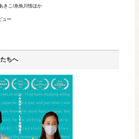
浪あきこ/糸魚川悟ほか
ビュー
督たちへ