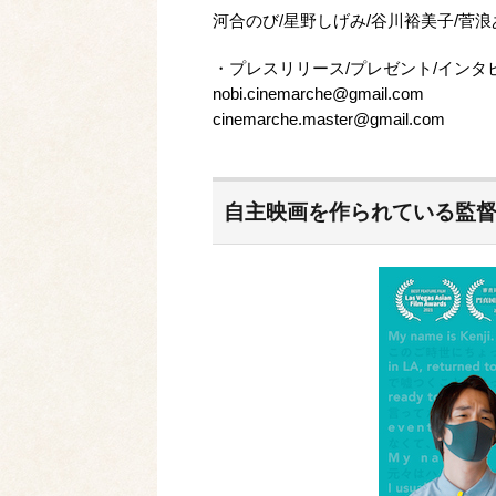
河合のび/星野しげみ/谷川裕美子/菅
・プレスリリース/プレゼント/インタ
nobi.cinemarche@gmail.com
cinemarche.master@gmail.com
自主映画を作られている監