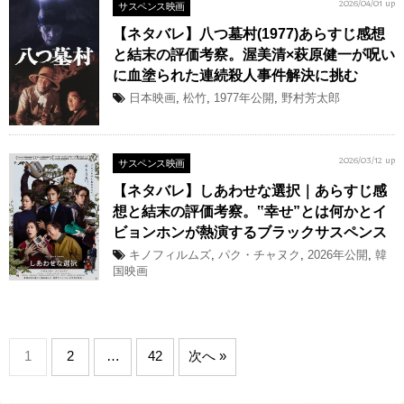
サスペンス映画
2026/04/01 up
【ネタバレ】八つ墓村(1977)あらすじ感想
と結末の評価考察。渥美清×萩原健一が呪い
に血塗られた連続殺人事件解決に挑む
日本映画
,
松竹
,
1977年公開
,
野村芳太郎
サスペンス映画
2026/03/12 up
【ネタバレ】しあわせな選択｜あらすじ感
想と結末の評価考察。‟幸せ”とは何かとイ
ビョンホンが熱演するブラックサスペンス
キノフィルムズ
,
パク・チャヌク
,
2026年公開
,
韓
国映画
1
2
…
42
次へ »