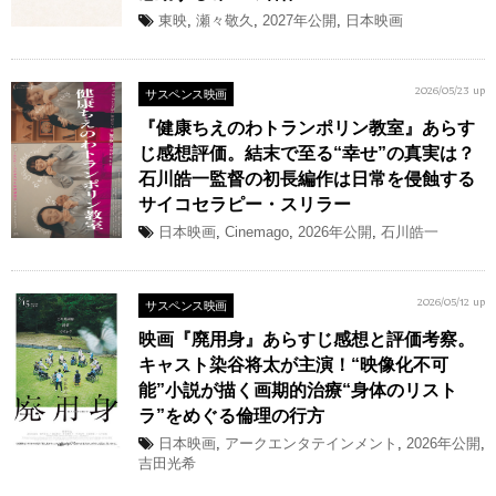
東映
,
瀬々敬久
,
2027年公開
,
日本映画
サスペンス映画
2026/05/23 up
『健康ちえのわトランポリン教室』あらす
じ感想評価。結末で至る“幸せ”の真実は？
⽯川皓⼀監督の初長編作は日常を侵蝕する
サイコセラピー・スリラー
日本映画
,
Cinemago
,
2026年公開
,
⽯川皓⼀
サスペンス映画
2026/05/12 up
映画『廃用身』あらすじ感想と評価考察。
キャスト染谷将太が主演！“映像化不可
能”小説が描く画期的治療“身体のリスト
ラ”をめぐる倫理の行方
日本映画
,
アークエンタテインメント
,
2026年公開
,
吉田光希