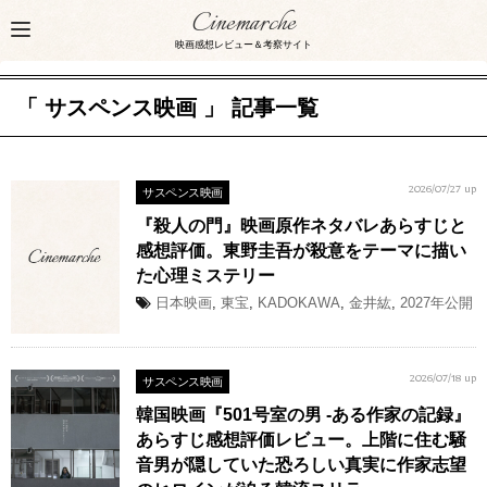
Cinemarche
映画感想レビュー＆考察サイト
「 サスペンス映画 」 記事一覧
サスペンス映画
2026/07/27 up
『殺人の門』映画原作ネタバレあらすじと
感想評価。東野圭吾が殺意をテーマに描い
た心理ミステリー
日本映画
,
東宝
,
KADOKAWA
,
金井紘
,
2027年公開
サスペンス映画
2026/07/18 up
韓国映画『501号室の男 -ある作家の記録』
あらすじ感想評価レビュー。上階に住む騒
音男が隠していた恐ろしい真実に作家志望