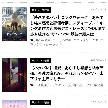
サスペンス映画
2026/06/29 up
【映画ネタバレ】ロングウォーク｜あらす
じ結末感想と評価考察。スティーブン・キ
ング原作の近未来デス・レース！“死ぬまで
歩き続ける”サバイバル競技の顛末は
2026年公開
,
アメリカ映画
,
クロックワークス
,
フ
ランシス・ローレンス
サスペンス映画
2026/06/25 up
【ネタバレ】遺愛｜あらすじ感想と結末評
価。介護の疲れか、それとも“何か”か。山
下リオ主演スリラー
日本映画
,
ライツキューブ
,
酒井善三
,
2026年公開
サスペンス映画
2026/06/16 up