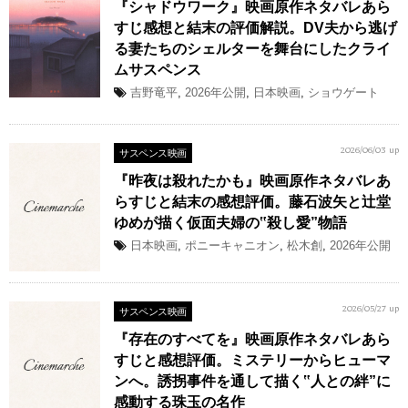
『シャドウワーク』映画原作ネタバレあら
すじ感想と結末の評価解説。DV夫から逃げ
る妻たちのシェルターを舞台にしたクライ
ムサスペンス
吉野竜平
,
2026年公開
,
日本映画
,
ショウゲート
サスペンス映画
2026/06/03 up
『昨夜は殺れたかも』映画原作ネタバレあ
らすじと結末の感想評価。藤石波矢と辻堂
ゆめが描く仮面夫婦の‟殺し愛”物語
日本映画
,
ポニーキャニオン
,
松木創
,
2026年公開
サスペンス映画
2026/05/27 up
『存在のすべてを』映画原作ネタバレあら
すじと感想評価。ミステリーからヒューマ
ンへ。誘拐事件を通して描く‟人との絆”に
感動する珠玉の名作