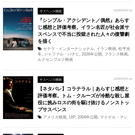
サスペンス映画
2026/04/26 up
『シンプル・アクシデント／偶然』あらす
じ感想と評価考察。イラン名匠が社会派サ
スペンスで不当に投獄された人々の復讐劇
を描く
セテラ・インターナショナル
,
イラン映画
,
松平光
冬
,
ジャファル・パナヒ
,
2026年公開
,
フランス映画
,
ルクセンブルク映画
サスペンス映画
2026/04/16 up
【ネタバレ】コラテラル｜あらすじ感想と
評価考察。トム・クルーズが冷酷な殺し屋
役に挑みロスの街を駆け抜けるノンストッ
プサスペンス
アメリカ映画
,
UIP
,
2004年公開
,
マイケル・マン