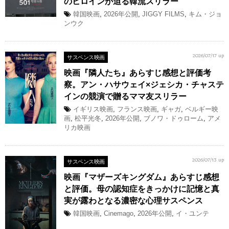
のヒロインが迫る韓流スリラー
韓国映画
,
2026年公開
,
JIGGY FILMS
,
キム・ジョ
ンウク
サスペンス映画
2026/07/17 up
映画『隣人たち』あらすじ感想と評価考
察。アン・ハサウェイ×ジェシカ・チャステ
インの競演で贈るママ友スリラー
イギリス映画
,
フランス映画
,
ギャガ
,
ベルギー映
画
,
松平光冬
,
2026年公開
,
ブノワ・ドゥローム
,
アメ
リカ映画
サスペンス映画
2026/07/13 up
映画『マザーズキングダム』あらすじ感想
と評価。母の認知症をきっかけに記憶と真
実が露わとなる濃密な心理サスペンス
韓国映画
,
Cinemago
,
2026年公開
,
イ・ユンテ