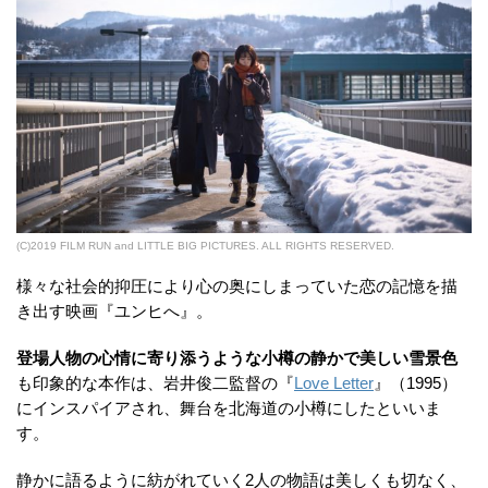
(C)2019 FILM RUN and LITTLE BIG PICTURES. ALL RIGHTS RESERVED.
様々な社会的抑圧により心の奥にしまっていた恋の記憶を描
き出す映画『ユンヒへ』。
登場人物の心情に寄り添うような小樽の静かで美しい雪景色
も印象的な本作は、岩井俊二監督の『
Love Letter
』（1995）
にインスパイアされ、舞台を北海道の小樽にしたといいま
す。
静かに語るように紡がれていく2人の物語は美しくも切なく、