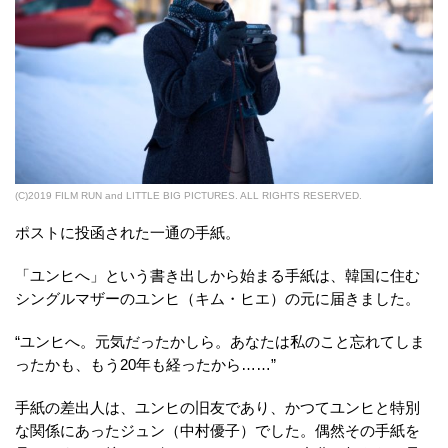
(C)2019 FILM RUN and LITTLE BIG PICTURES. ALL RIGHTS RESERVED.
ポストに投函された一通の手紙。
「ユンヒへ」という書き出しから始まる手紙は、韓国に住む
シングルマザーのユンヒ（キム・ヒエ）の元に届きました。
“ユンヒへ。元気だったかしら。あなたは私のこと忘れてしま
ったかも、もう20年も経ったから……”
手紙の差出人は、ユンヒの旧友であり、かつてユンヒと特別
な関係にあったジュン（中村優子）でした。偶然その手紙を