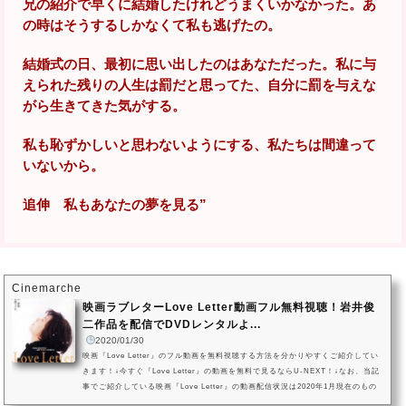
兄の紹介で早くに結婚したけれどうまくいかなかった。あ
の時はそうするしかなくて私も逃げたの。
結婚式の日、最初に思い出したのはあなただった。私に与
えられた残りの人生は罰だと思ってた、自分に罰を与えな
がら生きてきた気がする。
私も恥ずかしいと思わないようにする、私たちは間違って
いないから。
追伸 私もあなたの夢を見る”
Cinemarche
映画ラブレターLove Letter動画フル無料視聴！岩井俊
二作品を配信でDVDレンタルよ...
2020/01/30
映画『Love Letter』のフル動画を無料視聴する方法を分かりやすくご紹介してい
きます！↓今すぐ『Love Letter』の動画を無料で見るならU-NEXT！↓なお、当記
事でご紹介している映画『Love Letter』の動画配信状況は2020年1月現在のもの
になります。VOD（ビデオオンデマンドサービス）は配信状況が流動的なので、