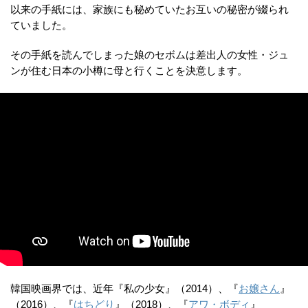
以来の手紙には、家族にも秘めていたお互いの秘密が綴られ
ていました。
その手紙を読んでしまった娘のセボムは差出人の女性・ジュ
ンが住む日本の小樽に母と行くことを決意します。
韓国映画界では、近年『私の少女』（2014）、『
お嬢さん
』
（2016）、『
はちどり
』（2018）、『
アワ・ボディ
』