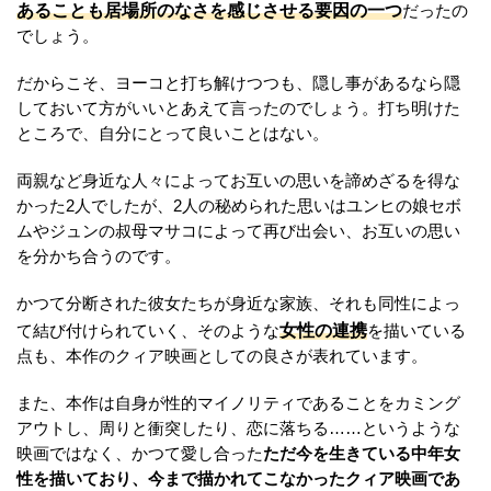
あることも居場所のなさを感じさせる要因の一つ
だったの
でしょう。
だからこそ、ヨーコと打ち解けつつも、隠し事があるなら隠
しておいて方がいいとあえて言ったのでしょう。打ち明けた
ところで、自分にとって良いことはない。
両親など身近な人々によってお互いの思いを諦めざるを得な
かった2人でしたが、2人の秘められた思いはユンヒの娘セボ
ムやジュンの叔母マサコによって再び出会い、お互いの思い
を分かち合うのです。
かつて分断された彼女たちが身近な家族、それも同性によっ
女性の連携
て結び付けられていく、そのような
を描いている
点も、本作のクィア映画としての良さが表れています。
また、本作は自身が性的マイノリティであることをカミング
アウトし、周りと衝突したり、恋に落ちる……というような
映画ではなく、かつて愛し合った
ただ今を生きている中年女
性を描いており、今まで描かれてこなかったクィア映画であ