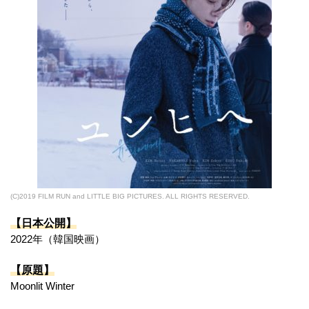
(C)2019 FILM RUN and LITTLE BIG PICTURES. ALL RIGHTS RESERVED.
【日本公開】
2022年（韓国映画）
【原題】
Moonlit Winter