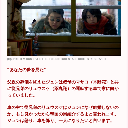
(C)2019 FILM RUN and LITTLE BIG PICTURES. ALL RIGHTS RESERVED.
“あなたの夢を見た”
父親の葬儀を終えたジュンは叔母のマサコ（木野花）と共
に従兄弟のリュウスケ（薬丸翔）の運転する車で家に向か
っていました。
車の中で従兄弟のリュウスケはジュンになぜ結婚しないの
か、もし良かったから韓国の男紹介するよと言われます。
ジュンは怒り、車を降り、一人になりたいと言います。