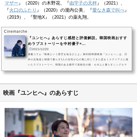
マザー
』（2020）の木野花、『
由宇子の天秤
』（2021）、
『
火口のふたり
』（2020）の瀧内公美、『
愛なき森で叫べ
』
（2019）、『聖地X』（2021）の薬丸翔。
Cinemarche
『ユンヒへ』あらすじ感想と評価解説。韓国映画おすす
めラブストーリーを中村優子×...
2021/12/20
連載コラム『映画という星空を知るひとよ』第83回韓国映画『ユンヒへ』は、日
本の北海道と韓国で暮らす2人の女性が心の奥に封じてきた恋をミステリアスに描
いたラブストーリー。韓国のある都市で高校生の娘・セボムと暮らすシングルマ
ザーのユンヒのもとに、小樽で暮らす友人ジュンから1通の手紙が届きました。ユ
ンヒとジュンはある秘密を抱えており、手紙を見てしまったセボムはジュンに会
うことを決意します。監督は新鋭イム・デヒョン。主人公ユンヒにはキム・ヒ
エ、ジュンを『ストロベリーショートケイクス』の中村優子、セボムを...
映画『ユンヒへ』のあらすじ