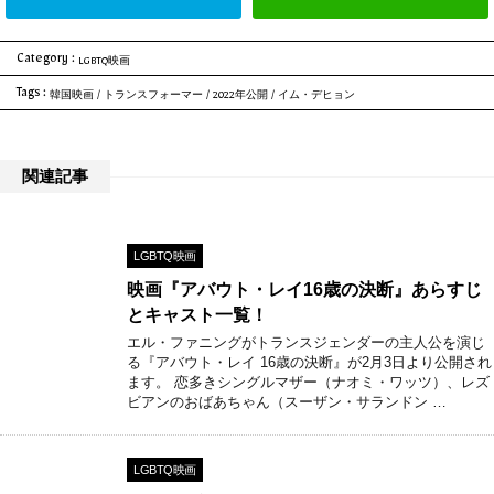
Category :
LGBTQ映画
Tags :
韓国映画
/
トランスフォーマー
/
2022年公開
/
イム・デヒョン
関連記事
LGBTQ映画
映画『アバウト・レイ16歳の決断』あらすじ
とキャスト一覧！
エル・ファニングがトランスジェンダーの主人公を演じ
る『アバウト・レイ 16歳の決断』が2月3日より公開され
ます。 恋多きシングルマザー（ナオミ・ワッツ）、レズ
ビアンのおばあちゃん（スーザン・サランドン …
LGBTQ映画