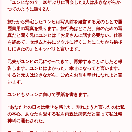
「ユンヒなの？」20年ぶりに再会した2人は歩きながらか
つてのように話す2人。
旅行から帰宅したユンヒは写真館を経営する兄のもとで履
歴書用の写真を撮ります。旅行先はどこだ、何のための写
真だと聞く兄にユンヒは「お兄さんに話す必要ない。仕事
を辞めて、セボムと共にソウルに行くことにしたから挨拶
しにきたの」とキッパリと言います。
元夫がユンヒの元にやってきて、再婚することにしたと報
告します。ユンヒはよかった、幸せになってと言います。
すると元夫は泣きながら、ごめんお前も幸せになれよと言
います。
ユンヒもジュンに向けて手紙を書きます。
“あなたとの日々は幸せを感じた。別れようと言ったのは私
の本心。あなたを愛する私を両親は病気だと言って私は精
神科に通わされた。