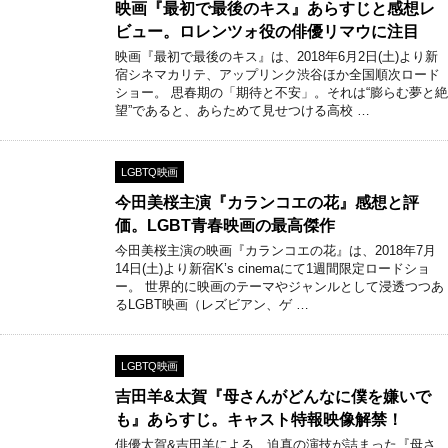
映画『最初で最後のキス』あらすじと感想レ
ビュー。ロレンツォ役の俳優リマウに注目
映画『最初で最後のキス』は、2018年6月2日(土)より新
宿シネマカリテ、アップリンク渋谷ほか全国順次ロード
ショー。 思春期の「期待と不安」。それは“膨らむ夢と絶
望”であると、あらためて見せつける高校 …
LGBTQ映画
今田美桜主演『カランコエの花』感想と評
価。LGBT青春映画の最高傑作
今田美桜主演の映画『カランコエの花』は、2018年7月
14日(土)より新宿K’s cinemaにて1週間限定ロードショ
ー。 世界的に映画のテーマやジャンルとして浸透つつあ
るLGBT映画（レズビアン、ゲ …
LGBTQ映画
吉田羊&太賀『母さんがどんなに僕を嫌いで
も』あらすじ。キャスト特報映像解禁！
俳優太賀&吉田羊による、迫真の演技が詰まった『母さ