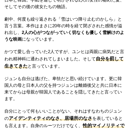
そしてその後の彼女たちの物語。
劇中、何度も繰り返される「雪はいつ降り止むのかしら」と
言う言葉。本作はまさに20年の時を経て閉ざされた感情が溢
れ出し、
2人の心がつながっていく切なくも優しく雪解けのよ
うな映画
になっています。
かつて愛し合っていた2人ですが、ユンヒは両親に病気だと言
自分を罰して
われ精神科に通わされてしまいました。そして
生きてきた
と言っています。
ジュンも自分は逃げた、卑怯だと思い続けています。更に韓
国人の母と日本人の父を持つジュンは離婚後父と共に日本に
来てからは母親が韓国人であることを隠してきたと言ってい
ます。
自分にとって何もいいことがない、それはすなわちのジュン
アイデンティティのなさ、居場所のなさ
の
を表していると
性的マイノリティで
も言えます。自身のルーツだけでなく、