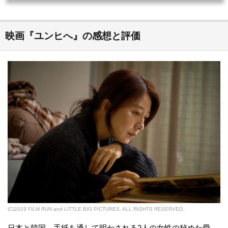
詳細は各サービスにてご確認ください。映画『Love Letter』を今すぐ無料で観る
方はこちら映画『Love Letter』動画をフルで無料視聴する方法！先に結論をお伝
えすると、映画『Love Letter』のフル動画を今すぐ無料視聴するには...
映画『ユンヒへ』の感想と評価
(C)2019 FILM RUN and LITTLE BIG PICTURES. ALL RIGHTS RESERVED.
日本と韓国。手紙を通して明かされる2人の女性の秘めた愛、