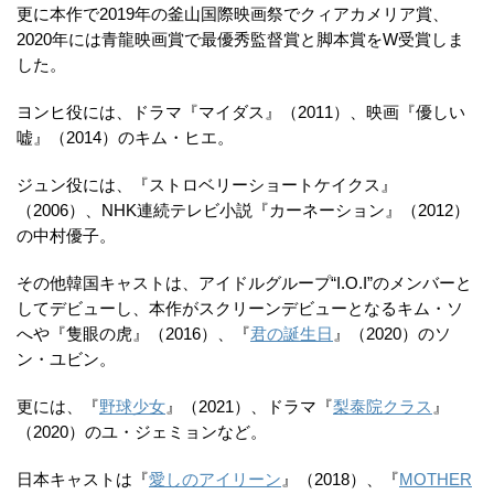
更に本作で2019年の釜山国際映画祭でクィアカメリア賞、
2020年には青龍映画賞で最優秀監督賞と脚本賞をW受賞しま
した。
ヨンヒ役には、ドラマ『マイダス』（2011）、映画『優しい
嘘』（2014）のキム・ヒエ。
ジュン役には、『ストロベリーショートケイクス』
（2006）、NHK連続テレビ小説『カーネーション』（2012）
の中村優子。
その他韓国キャストは、アイドルグループ“I.O.I”のメンバーと
してデビューし、本作がスクリーンデビューとなるキム・ソ
へや『隻眼の虎』（2016）、『
君の誕生日
』（2020）のソ
ン・ユビン。
更には、『
野球少女
』（2021）、ドラマ『
梨泰院クラス
』
（2020）のユ・ジェミョンなど。
日本キャストは『
愛しのアイリーン
』（2018）、『
MOTHER