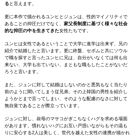
る
と言えます。
更に本作で描かれるユンヒとジュンは、性的マイノリティで
あることの抑圧だけでなく、
家父長制度に基づく様々な社会
的な抑圧の中を生きてきた
女性たちです。
ユンヒは女性であるということで大学に進学は出来ず、兄の
紹介で結婚したと言います。更に終盤、セボムと共にソウル
で職を探すと言ったユンヒに兄は、自分がいなくては何も出
来ない、大学も出ていない、まともな職もしたことがないだ
ろうと言います。
また、ジュンに対して結婚はしないのかと悪気もなく当たり
前のように聞いてしまう従兄弟。その上韓国の男性を紹介し
ようかとまで言ってしまい、そのような配慮のなさに対して
無自覚であることが際立っています。
ジュンに対し、叔母のマサコがぎこちなくハグを求める場面
があります。慣れないハグにお互い戸惑いながらもその温も
りに安心する2人は美しく、世代を越えた女性の連携が描かれ