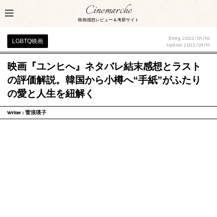
Cinemarche
映画感想レビュー＆考察サイト
Entry 2022/01/10
LGBTQ映画
Update
2022/01/11
映画『ユンヒへ』ネタバレ結末感想とラスト
の評価解説。韓国から小樽へ“手紙”がふたり
の愛と人生を紐解く
Writer :
菅浪瑛子