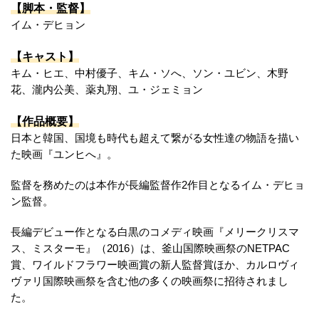
【脚本・監督】
イム・デヒョン
【キャスト】
キム・ヒエ、中村優子、キム・ソへ、ソン・ユビン、木野
花、瀧内公美、薬丸翔、ユ・ジェミョン
【作品概要】
日本と韓国、国境も時代も超えて繋がる女性達の物語を描い
た映画『ユンヒへ』。
監督を務めたのは本作が長編監督作2作目となるイム・デヒョ
ン監督。
長編デビュー作となる白黒のコメディ映画『メリークリスマ
ス、ミスターモ』（2016）は、釜山国際映画祭のNETPAC
賞、ワイルドフラワー映画賞の新人監督賞ほか、カルロヴィ
ヴァリ国際映画祭を含む他の多くの映画祭に招待されまし
た。