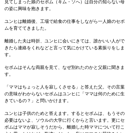
見てしまった娘のセボム（キム・ソへ）は自分の知らない母
の姿に興味を抱きます。
ユンヒは離婚後、工場で給食の仕事をしながら一人娘のセボ
ムを育ててきました。
離婚した夫は時折、ユンヒに会いにきては、誰かいい人がで
きたら連絡をくれなどと言って気にかけている素振りをしま
す。
セボムはそんな両親を見て、なぜ別れたのかと父親に聞きま
す。
「ママはちょっと人を寂しくさせる」と答えた父。その言葉
の意味がわからないセボムはユンヒに「ママは何のために生
きているの？」と問いかけます。
ユンヒは子供のためと答えます。するとセボムは、もうその
必要はないよ、ソウルの大学に行くからと言います。更にセ
ボムはママが寂しそうだから、離婚した時ママについて行こ