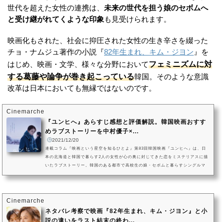
世代を超えた女性の連携は、
未来の世代を担う娘のセボムへ
と受け継がれてくような印象
も見受けられます。
映画化もされた、社会に抑圧された女性の生き辛さを綴った
チョ・ナムジュ著作の小説『
82年生まれ、キム・ジヨン
』を
フェミニズムに対
はじめ、映画・文学、様々な分野において
する葛藤や論争が巻き起こっている
韓国。そのような意識
改革は日本においても無縁ではないのです。
Cinemarche
『ユンヒへ』あらすじ感想と評価解説。韓国映画おすす
めラブストーリーを中村優子×...
2021/12/20
連載コラム『映画という星空を知るひとよ』第83回韓国映画『ユンヒへ』は、日
本の北海道と韓国で暮らす2人の女性が心の奥に封じてきた恋をミステリアスに描
いたラブストーリー。韓国のある都市で高校生の娘・セボムと暮らすシングルマ
ザーのユンヒのもとに、小樽で暮らす友人ジュンから1通の手紙が届きました。ユ
ンヒとジュンはある秘密を抱えており、手紙を見てしまったセボムはジュンに会
うことを決意します。監督は新鋭イム・デヒョン。主人公ユンヒにはキム・ヒ
エ、ジュンを『ストロベリーショートケイクス』の中村優子、セボムを...
Cinemarche
ネタバレ考察で映画『82年生まれ、キム・ジヨン』と小
説の違いをラスト結末の終わ...