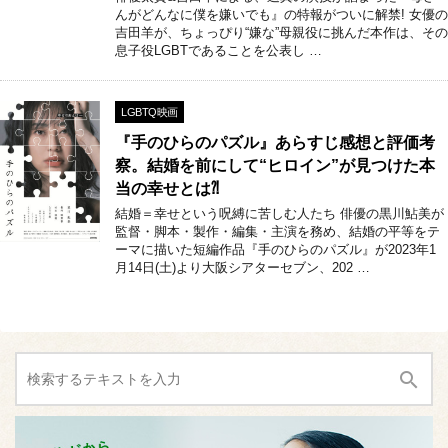
んがどんなに僕を嫌いでも』の特報がついに解禁! 女優の
吉田羊が、ちょっぴり“嫌な”母親役に挑んだ本作は、その
息子役LGBTであることを公表し …
LGBTQ映画
『手のひらのパズル』あらすじ感想と評価考
察。結婚を前にして“ヒロイン”が見つけた本
当の幸せとは⁈
結婚＝幸せという呪縛に苦しむ人たち 俳優の黒川鮎美が
監督・脚本・製作・編集・主演を務め、結婚の平等をテ
ーマに描いた短編作品『手のひらのパズル』が2023年1
月14日(土)より大阪シアターセブン、202 …