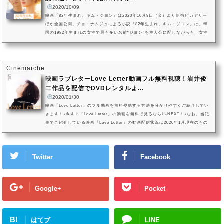
2020/10/09
映画『82年生まれ、キム・ジヨン』は2020年10月9日（金）より新宿ピカデリー
ほか全国公開。チョ・ナムジュによる小説『82年生まれ、キム・ジヨン』は、韓
国の1982年生まれの女性で最も多い名前“ジヨン”を主人公に配しながらも、女性
の生きづらさと社会問題に向き合ったベストセラーです。この小説を原作とした
映画『82年生まれ、キム・ジヨン』が、2020年10月9日（金）より新宿ピカデリ
ーほかにて全国公開されます。映画ではチョン・ユミ演じるキム・ジヨンを中心
にストーリーが展開していきますが、小説とはかなり手触りの異なる作品...
Cinemarche
映画ラブレターLove Letter動画フル無料視聴！岩井俊
二作品を配信でDVDレンタルよ...
2020/01/30
映画『Love Letter』のフル動画を無料視聴する方法を分かりやすくご紹介してい
きます！↓今すぐ『Love Letter』の動画を無料で見るならU-NEXT！↓なお、当記
事でご紹介している映画『Love Letter』の動画配信状況は2020年1月現在のもの
になります。VOD（ビデオオンデマンドサービス）は配信状況が流動的なので、
詳細は各サービスにてご確認ください。映画『Love Letter』を今すぐ無料で観る
方はこちら映画『Love Letter』動画をフルで無料視聴する方法！先に結論をお伝
Twitter
Facebook
えすると、映画『Love Letter』のフル動画を今すぐ無料視聴するには...
Google+
Pocket
B!
はてブ
LINE