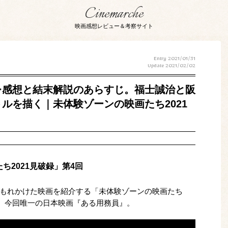
Cinemarche
映画感想レビュー＆考察サイト
Entry 2021/01/31
Update
2021/02/02
レ感想と結末解説のあらすじ。福士誠治と阪
ルを描く｜未体験ゾーンの映画たち2021
ち2021見破録」第4回
もれかけた映画を紹介する「未体験ゾーンの映画たち
は、今回唯一の日本映画『ある用務員』。