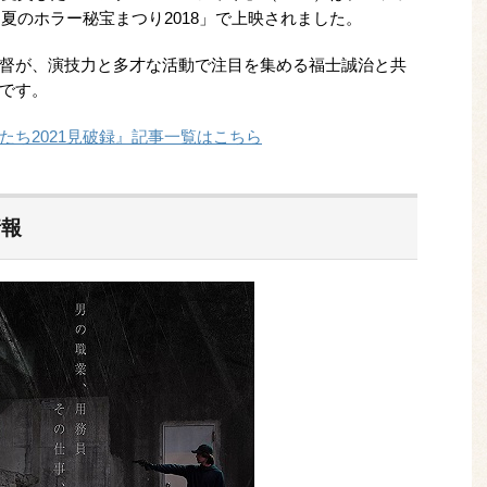
「夏のホラー秘宝まつり2018」で上映されました。
督が、演技力と多才な活動で注目を集める福士誠治と共
です。
ち2021見破録』記事一覧はこちら
情報