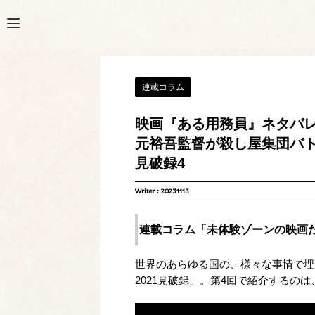
連載コラム
映画『ある用務員』ネタバ
元裕吾監督が殺し屋集団バト
見破録4
Writer :
20231113
連載コラム「未体験ゾーンの映画た
世界のあらゆる国の、様々な事情で埋
2021見破録」。第4回で紹介するの