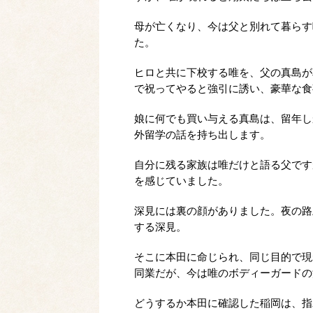
母が亡くなり、今は父と別れて暮らす
た。
ヒロと共に下校する唯を、父の真島が
で祝ってやると強引に誘い、豪華な食
娘に何でも買い与える真島は、留年し
外留学の話を持ち出します。
自分に残る家族は唯だけと語る父です
を感じていました。
深見には裏の顔がありました。夜の路
する深見。
そこに本田に命じられ、同じ目的で現
同業だが、今は唯のボディーガードの
どうするか本田に確認した稲岡は、指