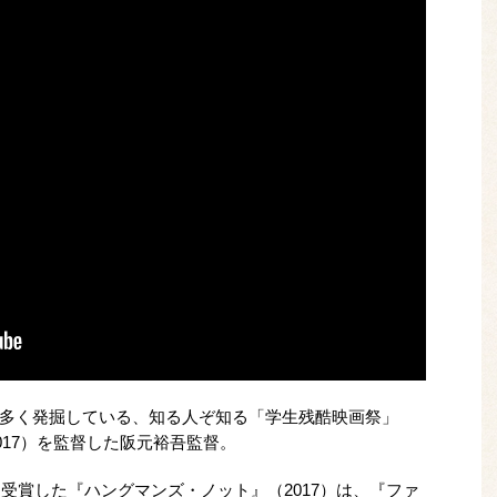
多く発掘している、知る人ぞ知る「学生残酷映画祭」
017）を監督した阪元裕吾監督。
を受賞した『ハングマンズ・ノット』（2017）は、『ファ