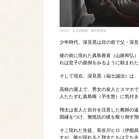
©2021「ある用務員」製作委員会
少年時代、深見晃は目の前で父・深見
彼の前に現れた真島善喜（山路和弘）
れば息子の面倒をみるように頼まれた
そして現在。深見晃（福士誠治）は、
高校の屋上で、男女の友人とスマホで
人たたずむ真島唯（芋生悠）に気付き
翔太は友人と自分を注意した教師の遠
因縁をつけ、無抵抗の彼を殴り倒す翔
そこ現れた生徒、長谷川ヒロ（伊能昌
すが、唯が現れると翔太たちは立ち去