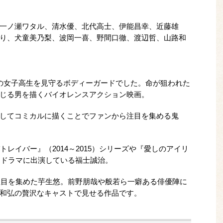
一ノ瀬ワタル、清水優、北代高士、伊能昌幸、近藤雄
り、犬童美乃梨、波岡一喜、野間口徹、渡辺哲、山路和
の女子高生を見守るボディーガードでした。命が狙われた
じる男を描くバイオレンスアクション映画。
してコミカルに描くことでファンから注目を集める鬼
ON パトレイバー』（2014～2015）シリーズや『愛しのアイリ
・ドラマに出演している福士誠治。
で注目を集めた芋生悠。前野朋哉や般若ら一癖ある俳優陣に
和弘の贅沢なキャストで見せる作品です。