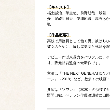
【キャスト】
福士誠治、芋生悠、前野朋哉、般若、
介、尾崎明日香、伊澤彩織、高石あか
弘
【作品概要】
高校で用務員として働く男。彼は1人
彼女のために、殺し屋集団と死闘を演
デビュー作以来暴力をパワフルに、そ
才、阪元裕吾監督の最新作です。
主演は『THE NEXT GENERATI
ーン』（2018）など、数多くの映画
共演は『ソワレ』（2020）の演技
野間口徹、ベテラン俳優渡辺哲に山路