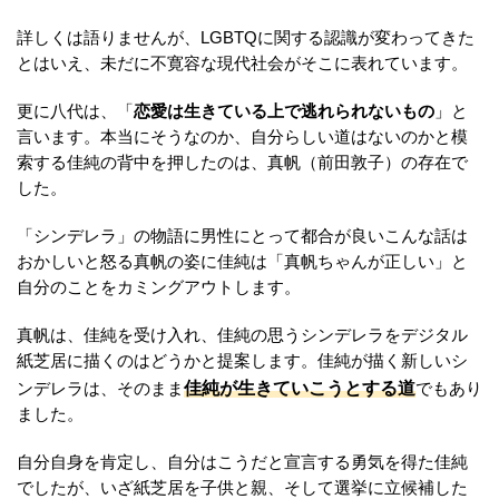
詳しくは語りませんが、LGBTQに関する認識が変わってきた
とはいえ、未だに不寛容な現代社会がそこに表れています。
更に八代は、「
恋愛は生きている上で逃れられないもの
」と
言います。本当にそうなのか、自分らしい道はないのかと模
索する佳純の背中を押したのは、真帆（前田敦子）の存在で
した。
「シンデレラ」の物語に男性にとって都合が良いこんな話は
おかしいと怒る真帆の姿に佳純は「真帆ちゃんが正しい」と
自分のことをカミングアウトします。
真帆は、佳純を受け入れ、佳純の思うシンデレラをデジタル
紙芝居に描くのはどうかと提案します。佳純が描く新しいシ
佳純が生きていこうとする道
ンデレラは、そのまま
でもあり
ました。
自分自身を肯定し、自分はこうだと宣言する勇気を得た佳純
でしたが、いざ紙芝居を子供と親、そして選挙に立候補した