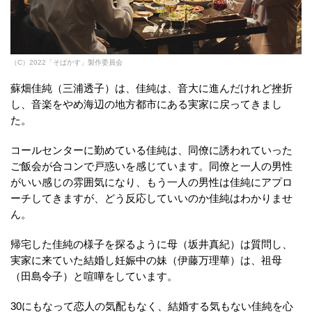
（C）2022「そばかす」製作委員会
蘇畑佳純（三浦透子）は、佳純は、音大に進んだけれど挫折
し、音楽をやめ海辺の地方都市にある実家に戻ってきまし
た。
コールセンターに勤めている佳純は、同僚に誘われていった
ご飯会が合コンで戸惑いを感じています。同僚と一人の男性
がいい感じの雰囲気になり、もう一人の男性は佳純にアプロ
ーチしてきますが、どう反応していいのか佳純はわかりませ
ん。
帰宅した佳純の様子を探るように母（坂井真紀）は質問し、
実家に来ていた結婚し妊娠中の妹（伊藤万理華）は、祖母
（田島令子）と喧嘩をしています。
30にもなって恋人の気配もなく、結婚する気もない佳純を心