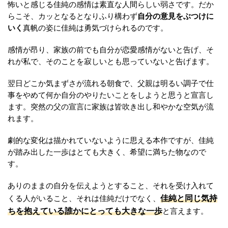
怖いと感じる佳純の感情は素直な人間らしい弱さです。だか
らこそ、カッとなるとなりふり構わず
自分の意見をぶつけに
いく
真帆の姿に佳純は勇気づけられるのです。
感情が昂り、家族の前でも自分が恋愛感情がないと告げ、そ
れが私で、そのことを寂しいとも思っていないと告げます。
翌日どこか気まずさが流れる朝食で、父親は明るい調子で仕
事をやめて何か自分のやりたいことをしようと思うと宣言し
ます。突然の父の宣言に家族は皆吹き出し和やかな空気が流
れます。
劇的な変化は描かれていないように思える本作ですが、佳純
が踏み出した一歩はとても大きく、希望に満ちた物なので
す。
ありのままの自分を伝えようとすること、それを受け入れて
佳純と同じ気持
くる人がいること、それは佳純だけでなく、
ちを抱えている誰かにとっても大きな一歩
と言えます。