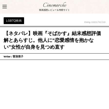
Cinemarche
映画感想レビュー＆考察サイト
LGBTQ映画
Entry
2022/12/20
【ネタバレ】映画『そばかす』結末感想評価
解とあらすじ。他人に“恋愛感情を抱かな
い”女性が自身を見つめ直す
Writer :
菅浪瑛子