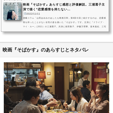
映画『そばかす』あらすじ感想と評価解説。三浦透子主
演で描く“恋愛感情を持たない...
2022/11/11
連載コラム「山田あゆみのあしたも映画日和」第8回今回ご紹介するのは、恋愛感
情を持ったことがない女性の姿を描いた『そばかす』です。主演に『ドライブ・
マイ・カー』(2021）の三浦透子。共演に前田敦子、伊藤万理華、坂本真紀、三宅
弘城など。『わたし達はおとな』（2022）『よだかの片想い』（2022）に続く、
ノット・ヒロイン・ムービーズ（新進女優と次世代監督がタッグを組んで“今”を生
きるヒロインたちをそれぞれの視点で映画化するプロジェクト）の第三弾目の作
品。玉田真也監督が手がけた『そばかす』の感想と見どころを解説...
映画『そばかす』のあらすじとネタバレ