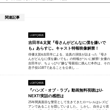
関連記事
LGBTQ映画
吉田羊&太賀『母さんがどんなに僕を嫌いで
も』あらすじ。キャスト特報映像解禁！
俳優太賀&吉田羊による、迫真の演技が詰まった『母さ
んがどんなに僕を嫌いでも』の特報がついに解禁! 女優の
吉田羊が、ちょっぴり“嫌な”母親役に挑んだ本作は、その
息子役LGBTであることを公表し …
LGBTQ映画
『ハンズ・オブ・ラブ』動画無料視聴はU-
NEXT!実話の感想は
25年間真面目な警官として生きてきたローレルはレズビ
アンであることを隠していました。 しかし、自分より若