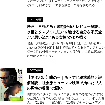
くオープンに生きるステイシーと出会ったことで生き方
が変わり始めます。 大きな病と、平等を勝ち取る …
LGBTQ映画
映画『片袖の魚』感想評価とレビュー解説。
水槽とクマノミに思いを馳せる自分を不完全
だと思い込む“ある女性”の姿を描く
映画『片袖の魚』は2021年7月10日（土）より新宿 K’s
cinemaで公開予定！ 日本で初めてとなるトランスジェン
ダー女性の俳優オーディションを開催し、主役に選ばれ
たのはファッション …
LGBTQ映画
【ネタバレ】蟻の王｜あらすじ結末感想と評
価解説。社会派ヒューマン映画で描いた“2人
の男性の尊厳”の闘い
同性愛の許されない時代に生き、自身の尊厳のために闘
った詩人と青年の物語 映画『蟻の王』は、『ナポリの隣
人』（2019）、『家の鍵』（2006）のジャンニ・アメリ