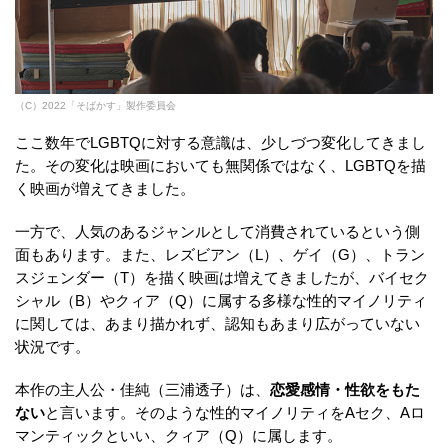
（C）2022「そばかす」製作委員会
ここ数年でLGBTQに対する意識は、少しづつ変化してきまし
た。その変化は映画においても無関係ではなく、LGBTQを描
く映画が増えてきました。
一方で、人気のあるジャンルとして消費されているという側
面もあります。また、レズビアン（L）、ゲイ（G）、トラン
スジェンダー（T）を描く映画は増えてきましたが、バイセク
シャル（B）やクィア（Q）に属する多様な性的マイノリティ
に関しては、あまり描かれず、認知もあまり広がっていない
状況です。
本作の主人公・佳純（三浦透子）は、
恋愛感情・性欲をもた
ない
と言います。そのような性的マイノリティをAセク、Aロ
マンティックといい、クィア（Q）に属します。