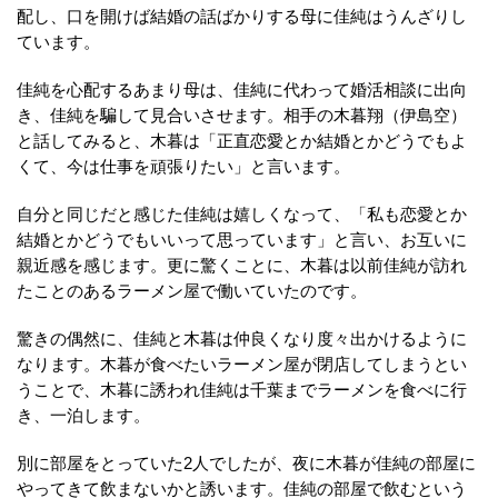
配し、口を開けば結婚の話ばかりする母に佳純はうんざりし
ています。
佳純を心配するあまり母は、佳純に代わって婚活相談に出向
き、佳純を騙して見合いさせます。相手の木暮翔（伊島空）
と話してみると、木暮は「正直恋愛とか結婚とかどうでもよ
くて、今は仕事を頑張りたい」と言います。
自分と同じだと感じた佳純は嬉しくなって、「私も恋愛とか
結婚とかどうでもいいって思っています」と言い、お互いに
親近感を感じます。更に驚くことに、木暮は以前佳純が訪れ
たことのあるラーメン屋で働いていたのです。
驚きの偶然に、佳純と木暮は仲良くなり度々出かけるように
なります。木暮が食べたいラーメン屋が閉店してしまうとい
うことで、木暮に誘われ佳純は千葉までラーメンを食べに行
き、一泊します。
別に部屋をとっていた2人でしたが、夜に木暮が佳純の部屋に
やってきて飲まないかと誘います。佳純の部屋で飲むという