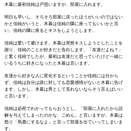
木暮に最初佳純は戸惑いますが、部屋に入れます。
明日も早いし、そろそろ部屋に戻ったほうがいいのではない
かと佳純がいうと、木暮は佳純の隣に座ってもいいかと言
い、佳純の隣に座るとキスをしようとします。
佳純は驚いて避けます。木暮は突然キスしようとしたことを
謝り、佳純のことが好きだと告白します。「友達だよね？」
と驚く佳純でしたが、最初は友達だと思っていたけど一緒に
いるうちに好きになったと木暮は言います。
友達から好きな人に変化するということが佳純には分から
ず、佳純は自分は誰に対しても恋愛感情がないと木暮に告げ
ます。しかし、木暮は男として見れないならそう言えばいい
と言います。
佳純は必死でわかってもらおうとし、「部屋に入れたから誤
解を与えてしまったのかな、ごめん」と言いますが、木暮は
怒り「馬鹿にするなよ」と言って部屋を出ていってしまいま
す。