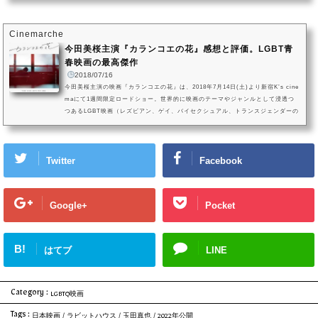
出そうとする、ささやかながらも確かな一歩を描く映画。本作は、2021年のホノ
ルル・レインボーフィルム・フェスティバルとアウトサウス・クィアフィルム・
フェスティバルに正式招待されました。映画『片袖の魚』の作品情...
Cinemarche
今田美桜主演『カランコエの花』感想と評価。LGBT青
春映画の最高傑作
2018/07/16
今田美桜主演の映画『カランコエの花』は、2018年7月14日(土)より新宿K’s cine
maにて1週間限定ロードショー。世界的に映画のテーマやジャンルとして浸透つ
つあるLGBT映画（レズビアン、ゲイ、バイセクシュアル、トランスジェンダーの
略称）。レインボー・リール東京グランプリ（東京国際レズビアン&ゲイ映画祭）
のグランプリほか、映画祭賞のレース席巻し、5冠を含む計10冠受賞作の映画『カ
ランコエの花』の感想と考察をご紹介します。映画『カランコエの花』の作品情
Twitter
Facebook
報(C)2018 中川組【公開】2018年（日本映画）【企画・脚本・編...
Google+
Pocket
B!
はてブ
LINE
Category :
LGBTQ映画
Tags :
日本映画
/
ラビットハウス
/
玉田真也
/
2022年公開