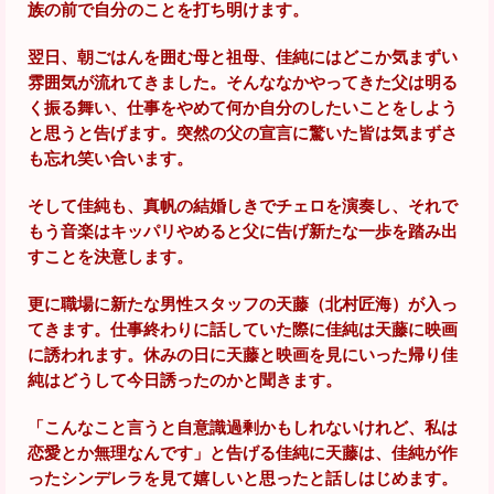
族の前で自分のことを打ち明けます。
翌日、朝ごはんを囲む母と祖母、佳純にはどこか気まずい
雰囲気が流れてきました。そんななかやってきた父は明る
く振る舞い、仕事をやめて何か自分のしたいことをしよう
と思うと告げます。突然の父の宣言に驚いた皆は気まずさ
も忘れ笑い合います。
そして佳純も、真帆の結婚しきでチェロを演奏し、それで
もう音楽はキッパリやめると父に告げ新たな一歩を踏み出
すことを決意します。
更に職場に新たな男性スタッフの天藤（北村匠海）が入っ
てきます。仕事終わりに話していた際に佳純は天藤に映画
に誘われます。休みの日に天藤と映画を見にいった帰り佳
純はどうして今日誘ったのかと聞きます。
「こんなこと言うと自意識過剰かもしれないけれど、私は
恋愛とか無理なんです」と告げる佳純に天藤は、佳純が作
ったシンデレラを見て嬉しいと思ったと話しはじめます。