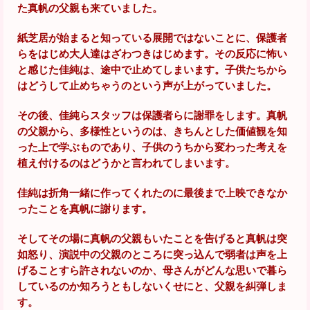
た真帆の父親も来ていました。
紙芝居が始まると知っている展開ではないことに、保護者
らをはじめ大人達はざわつきはじめます。その反応に怖い
と感じた佳純は、途中で止めてしまいます。子供たちから
はどうして止めちゃうのという声が上がっていました。
その後、佳純らスタッフは保護者らに謝罪をします。真帆
の父親から、多様性というのは、きちんとした価値観を知
った上で学ぶものであり、子供のうちから変わった考えを
植え付けるのはどうかと言われてしまいます。
佳純は折角一緒に作ってくれたのに最後まで上映できなか
ったことを真帆に謝ります。
そしてその場に真帆の父親もいたことを告げると真帆は突
如怒り、演説中の父親のところに突っ込んで弱者は声を上
げることすら許されないのか、母さんがどんな思いで暮ら
しているのか知ろうともしないくせにと、父親を糾弾しま
す。