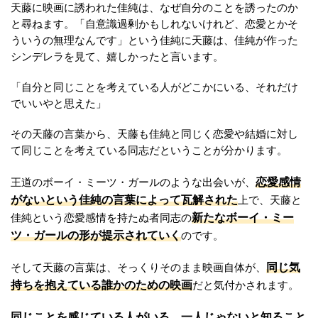
天藤に映画に誘われた佳純は、なぜ自分のことを誘ったのか
と尋ねます。「自意識過剰かもしれないけれど、恋愛とかそ
ういうの無理なんです」という佳純に天藤は、佳純が作った
シンデレラを見て、嬉しかったと言います。
「自分と同じことを考えている人がどこかにいる、それだけ
でいいやと思えた」
その天藤の言葉から、天藤も佳純と同じく恋愛や結婚に対し
て同じことを考えている同志だということが分かります。
恋愛感情
王道のボーイ・ミーツ・ガールのような出会いが、
がないという佳純の言葉によって瓦解された
上で、天藤と
新たなボーイ・ミー
佳純という恋愛感情を持たぬ者同志の
ツ・ガールの形が提示されていく
のです。
同じ気
そして天藤の言葉は、そっくりそのまま映画自体が、
持ちを抱えている誰かのための映画
だと気付かされます。
同じことを感じている人がいる、一人じゃないと知ること