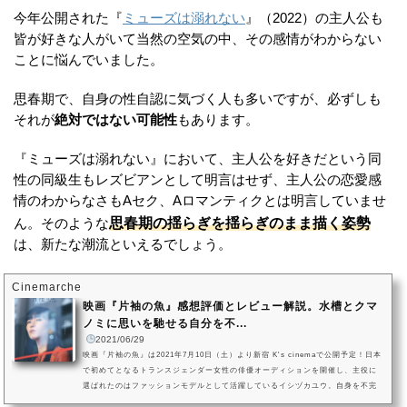
今年公開された『
ミューズは溺れない
』（2022）の主人公も
皆が好きな人がいて当然の空気の中、その感情がわからない
ことに悩んでいました。
思春期で、自身の性自認に気づく人も多いですが、必ずしも
それが
絶対ではない可能性
もあります。
『ミューズは溺れない』において、主人公を好きだという同
性の同級生もレズビアンとして明言はせず、主人公の恋愛感
情のわからなさもAセク、Aロマンティクとは明言していませ
思春期の揺らぎを揺らぎのまま描く姿勢
ん。そのような
は、新たな潮流といえるでしょう。
Cinemarche
映画『片袖の魚』感想評価とレビュー解説。水槽とクマ
ノミに思いを馳せる自分を不...
2021/06/29
映画『片袖の魚』は2021年7月10日（土）より新宿 K's cinemaで公開予定！日本
で初めてとなるトランスジェンダー女性の俳優オーディションを開催し、主役に
選ばれたのはファッションモデルとして活躍しているイシヅカユウ。自身を不完
全だと思い込み、自信がもてないトランスジェンダーの女性が新たな一歩を踏み