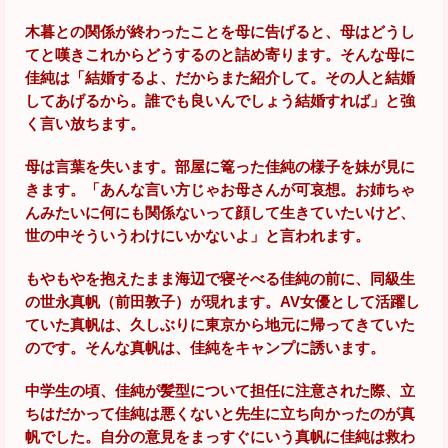
木暮との関係が終わったことを母に告げると、母はどうし
てと嘆きこれからどうするのと詰め寄ります。そんな母に
佳純は「結婚するよ、だからまた紹介して。その人と結婚
してあげるから。誰でも良いんでしょう結婚すれば」と強
く言い放ちます。
母は言葉を失います。部屋に篭った佳純の様子を妹が見に
きます。「あんな言い方じゃお母さんが可哀想。お姉ちゃ
んみたいに何にも関係ないって顔して生きていたいけど、
世の中そういうわけにいかないよ」と言われます。
もやもやを抱えたまま海辺で寝そべる佳純の前に、同級生
の世永真帆（前田敦子）が現れます。AV女優として活躍し
ていた真帆は、久しぶりに東京から地元に帰ってきていた
のです。そんな真帆は、佳純をキャンプに誘います。
中学生の頃、佳純が髪型について担任に注意された際、立
ちはだかって佳純は悪くないと先生に立ち向かったのが真
帆でした。自分の意見をまっすぐにいう真帆に佳純は救わ