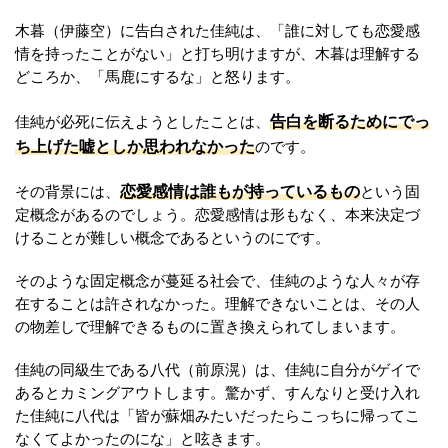
木暮（伊藤空）に告白された佳純は、「誰に対しても恋愛感
情を持ったことがない」と打ち明けますが、木暮は理解する
どころか、「馬鹿にするな」と怒ります。
告白を断るためにでっ
佳純が必死に伝えようとしたことは、
ち上げた嘘としか思われなかった
のです。
恋愛感情は誰もが持っているもの
その背景には、
という固
定概念があるのでしょう。恋愛感情は形もなく、本来決定づ
けることが難しい概念であるというのにです。
そのような固定概念が蔓延る社会で、佳純のような人々が存
在することは許されなかった。理解できないことは、その人
の物差しで理解できるものに置き換えられてしまいます。
佳純の同級生である八代（前原滉）は、佳純に自分がゲイで
あるとカミングアウトします。驚かず、すんなりと受け入れ
た佳純に八代は「皆が蘇畑みたいだったらこっちに帰ってこ
なくてよかったのにな」と呟きます。