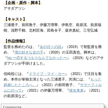
【企画・原作・脚本】
アサダアツシ
【キャスト】
三浦透子、前田敦子、伊藤万理華、伊島空、前原滉、前原瑞
樹、浅野千鶴、北村匠海、田島令子、坂井真紀、三宅弘城
【作品情報】
監督を務めたのは、『
あの日々の話
』（2019）で初監督を務
め、『
僕の好きな女の子
』（2020）の玉田真也。脚本は、
『
his 〜恋するつもりなんてなかった〜
』（2019）などのアサ
ダアツシが手掛けました。
佳純役には、『
ドライブ・マイ・カー
』（2021）で注目を集
め、本作が単独主演となった三浦透子。共演には、『
もっと
超越したところへ。
』（2022）の前田敦子、『
サマーフィル
ムにのって
』（2021）の伊藤万理華、『
彼女来来
』（2021）
の前原滉など。
Cinemarche