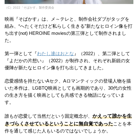
（C）2022「そばかす」製作委員会
映画『そばかす』は、メ～テレと、制作会社ダブがタッグを
組み、“へたくそだけど私らしく生きる”新たなヒロイン像を打
ち出す(not) HEROINE moviesの第三弾として制作されまし
た。
第一弾として『
わたし達はおとな
』（2022）、第二弾として
『よだかの片想い』（2022）が制作され、それぞれ新鋭の女
優陣が新たなヒロイン像を打ち出してきました。
恋愛感情を持たないAセク、Aロマンティックの登場人物を描
いた本作は、LGBTQ映画としても画期的であり、30代の女性
の生き方を描く映画としても共感できる物語になっていま
す。
かえって誰かを生
誰もが恋愛して当然だという固定概念が、
きづらくさせているということに無自覚であった
ことを本
作を通して感じた人もいるのではないでしょうか。