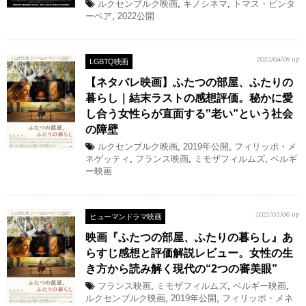
ルクセンブルク映画
,
キノシネマ
,
トマス・ビンタ
ーベア
,
2022公開
LGBTQ映画
2022/04/09 up
【ネタバレ映画】ふたつの部屋、ふたりの
暮らし｜結末ラストの感想評価。秘かに愛
し合う女性らが直面する‟老い”という社会
の障壁
ルクセンブルク映画
,
2019年公開
,
フィリッポ・メ
ネゲッティ
,
フランス映画
,
ミモザフィルムズ
,
ベルギ
ー映画
ヒューマンドラマ映画
2022/03/06 up
映画『ふたつの部屋、ふたりの暮らし』あ
らすじ感想と評価解説レビュー。女性の生
き方から読み解く現代の“2つの審美眼”
フランス映画
,
ミモザフィルムズ
,
ベルギー映画
,
ルクセンブルク映画
,
2019年公開
,
フィリッポ・メネ