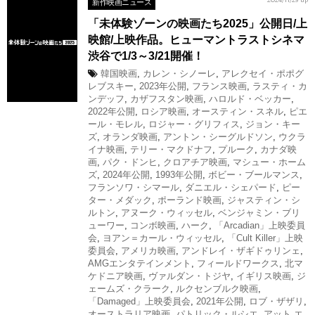
新作映画ニュース
2024/11/29 up
「未体験ゾーンの映画たち2025」公開日/上
映館/上映作品。ヒューマントラストシネマ
渋谷で1/3～3/21開催！
韓国映画
,
カレン・シノーレ
,
アレクセイ・ポポグ
レブスキー
,
2023年公開
,
フランス映画
,
ラスティ・カ
ンデッフ
,
カザフスタン映画
,
ハロルド・ベッカー
,
2022年公開
,
ロシア映画
,
オースティン・スネル
,
ピエ
ール・モレル
,
ロジャー・グリフィス
,
ジョン・キー
ズ
,
オランダ映画
,
アントン・シーグルドソン
,
ウクラ
イナ映画
,
テリー・マクドナフ
,
プルーク
,
カナダ映
画
,
パク・ドンヒ
,
クロアチア映画
,
マシュー・ホーム
ズ
,
2024年公開
,
1993年公開
,
ボビー・ブールマンス
,
フランソワ・シマール
,
ダニエル・シェパード
,
ピー
ター・メダック
,
ポーランド映画
,
ジャスティン・シ
ルトン
,
アヌーク・ウィッセル
,
ベンジャミン・ブリ
ューワー
,
コンボ映画
,
ハーク
,
「Arcadian」上映委員
会
,
ヨアン＝カール・ウィッセル
,
「Cult Killer」上映
委員会
,
アメリカ映画
,
アンドレイ・ザギドゥリンェ
,
AMGエンタテインメント
,
フィールドワークス
,
北マ
ケドニア映画
,
ヴァルダン・トジヤ
,
イギリス映画
,
ジ
ェームズ・クラーク
,
ルクセンブルク映画
,
「Damaged」上映委員会
,
2021年公開
,
ロブ・ザザリ
,
オーストラリア映画
,
パトリック・ルシエ
,
アット エ