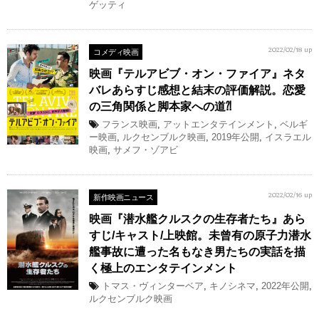
ゲッティ
コメディ映画
2022/02/18 up
映画『テルアビブ・オン・ファイア』ネタ
バレあらすじ感想と結末の評価解説。恋愛
の三角関係と脚本家への道⁈
フランス映画
,
アットエンタテインメント
,
ベルギ
ー映画
,
ルクセンブルク映画
,
2019年公開
,
イスラエル
映画
,
サメフ・ゾアビ
新作映画ニュース
2022/02/16 up
映画『潜水艦クルスクの生存者たち』あら
すじ/キャスト/上映館。未曾有の原子力潜水
艦事故に遭った名もなき男たちの実話を描
く極上のエンタテインメント
トマス・ヴィンターベア
,
キノシネマ
,
2022年公開
,
ルクセンブルク映画