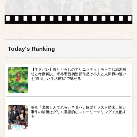
Today's Ranking
【ネタバレ】借りぐらしのアリエッティ｜あらすじ結末感
想と考察解説。米林宏昌初監督作品は小人と人間界の違い
を‟徹底した生活描写”で魅せる
映画『哀愁しんでれら』ネタバレ解説とラスト結末。怖い
事件の最後はグリム童話的なストーリーテリングで支配す
る