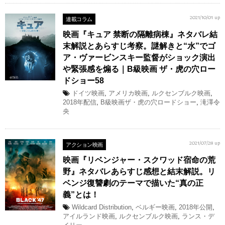
連載コラム
2021/10/01 up
映画『キュア 禁断の隔離病棟』ネタバレ結
末解説とあらすじ考察。謎解きと“水”でゴ
ア・ヴァービンスキー監督がショック演出
や緊張感を煽る｜B級映画 ザ・虎の穴ロー
ドショー58
ドイツ映画
,
アメリカ映画
,
ルクセンブルク映画
,
2018年配信
,
B級映画ザ・虎の穴ロードショー
,
滝澤令
央
アクション映画
2021/07/28 up
映画『リベンジャー・スクワッド宿命の荒
野』ネタバレあらすじ感想と結末解説。リ
ベンジ復讐劇のテーマで描いた“真の正
義”とは！
Wildcard Distribution
,
ベルギー映画
,
2018年公開
,
アイルランド映画
,
ルクセンブルク映画
,
ランス・デ