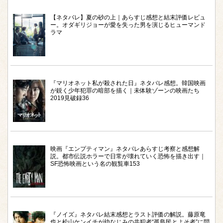
【ネタバレ】夏の砂の上｜あらすじ感想と結末評価レビュ
ー。オダギリジョーが愛を失った男を演じるヒューマンド
ラマ
『マリオネット私が殺された日』ネタバレ感想。韓国映画
が鋭く少年犯罪の暗部を描く｜未体験ゾーンの映画たち
2019見破録36
映画『エンプティマン』ネタバレあらすじ考察と感想解
説。都市伝説ホラーで日常が壊れていく恐怖を描き出す｜
SF恐怖映画という名の観覧車153
『ノイズ』ネタバレ結末感想とラスト評価の解説。藤原竜
也と松山ケンイチが幼なじみの共犯者“孤島民とよそ者”に問