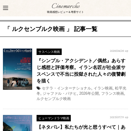
Cinemarche
映画感想レビュー＆考察サイト
「 ルクセンブルク映画 」 記事一覧
サスペンス映画
2026/04/26 up
『シンプル・アクシデント／偶然』あらす
じ感想と評価考察。イラン名匠が社会派サ
スペンスで不当に投獄された人々の復讐劇
を描く
セテラ・インターナショナル
,
イラン映画
,
松平光
冬
,
ジャファル・パナヒ
,
2026年公開
,
フランス映画
,
ルクセンブルク映画
ヒューマンドラマ映画
2025/07/31 up
【ネタバレ】私たちが光と想うすべて｜あ