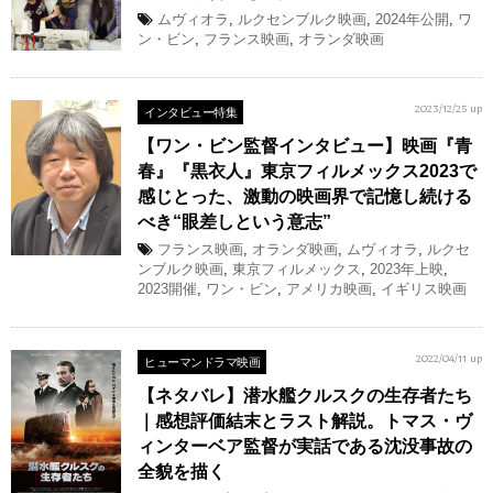
ムヴィオラ
,
ルクセンブルク映画
,
2024年公開
,
ワ
ン・ビン
,
フランス映画
,
オランダ映画
インタビュー特集
2023/12/25 up
【ワン・ビン監督インタビュー】映画『青
春』『黒衣人』東京フィルメックス2023で
感じとった、激動の映画界で記憶し続ける
べき“眼差しという意志”
フランス映画
,
オランダ映画
,
ムヴィオラ
,
ルクセ
ンブルク映画
,
東京フィルメックス
,
2023年上映
,
2023開催
,
ワン・ビン
,
アメリカ映画
,
イギリス映画
ヒューマンドラマ映画
2022/04/11 up
【ネタバレ】潜水艦クルスクの生存者たち
｜感想評価結末とラスト解説。トマス・ヴ
ィンターベア監督が実話である沈没事故の
全貌を描く