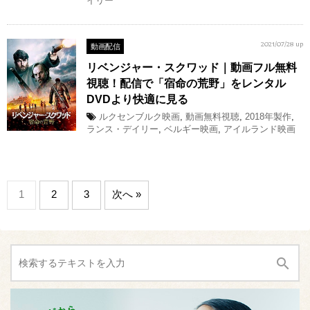
イリー
動画配信
2021/07/28 up
リベンジャー・スクワッド｜動画フル無料
視聴！配信で「宿命の荒野」をレンタル
DVDより快適に見る
ルクセンブルク映画
,
動画無料視聴
,
2018年製作
,
ランス・デイリー
,
ベルギー映画
,
アイルランド映画
1
2
3
次へ »