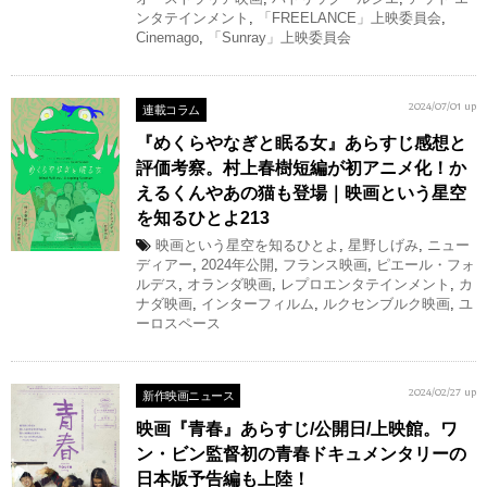
ンタテインメント
,
「FREELANCE」上映委員会
,
Cinemago
,
「Sunray」上映委員会
連載コラム
2024/07/01 up
『めくらやなぎと眠る女』あらすじ感想と
評価考察。村上春樹短編が初アニメ化！か
えるくんやあの猫も登場｜映画という星空
を知るひとよ213
映画という星空を知るひとよ
,
星野しげみ
,
ニュー
ディアー
,
2024年公開
,
フランス映画
,
ピエール・フォ
ルデス
,
オランダ映画
,
レプロエンタテインメント
,
カ
ナダ映画
,
インターフィルム
,
ルクセンブルク映画
,
ユ
ーロスペース
新作映画ニュース
2024/02/27 up
映画『青春』あらすじ/公開日/上映館。ワ
ン・ビン監督初の青春ドキュメンタリーの
日本版予告編も上陸！