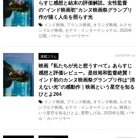
らすじ感想と結末の評価解説。女性監督
の“インド映画初”カンヌ映画祭グランプリ
作が描く人生を照らす光
インド映画
,
フランス映画
,
オランダ映画
,
ルクセ
ンブルク映画
,
セテラ・インターナショナル
,
2025年
公開
,
パヤル・カパーリヤー
連載コラム
2025/07/03 up
映画『私たちが光と想うすべて』あらすじ
感想と評価レビュー。是枝裕和監督絶賛！
インド初のカンヌ映画祭グランプリ作は“消
えない光”の感動作｜映画という星空を知る
ひとよ264
インド映画
,
フランス映画
,
オランダ映画
,
ルクセ
ンブルク映画
,
セテラ・インターナショナル
,
映画と
いう星空を知るひとよ
,
星野しげみ
,
2025年公開
,
パヤ
ル・カパーリヤー