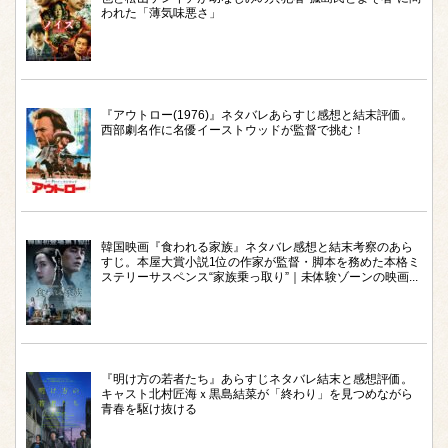
われた「薄気味悪さ」
『アウトロー(1976)』ネタバレあらすじ感想と結末評価。
西部劇名作に名優イーストウッドが監督で挑む！
韓国映画『食われる家族』ネタバレ感想と結末考察のあら
すじ。本屋大賞小説1位の作家が監督・脚本を務めた本格ミ
ステリーサスペンス“家族乗っ取り”｜未体験ゾーンの映画...
『明け方の若者たち』あらすじネタバレ結末と感想評価。
キャスト北村匠海ｘ黒島結菜が「終わり」を見つめながら
青春を駆け抜ける