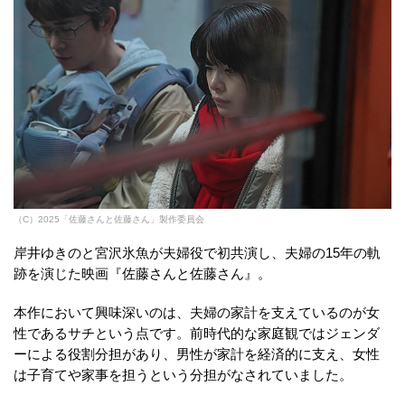
（C）2025「佐藤さんと佐藤さん」製作委員会
岸井ゆきのと宮沢氷魚が夫婦役で初共演し、夫婦の15年の軌
跡を演じた映画『佐藤さんと佐藤さん』。
本作において興味深いのは、夫婦の家計を支えているのが女
性であるサチという点です。前時代的な家庭観ではジェンダ
ーによる役割分担があり、男性が家計を経済的に支え、女性
は子育てや家事を担うという分担がなされていました。