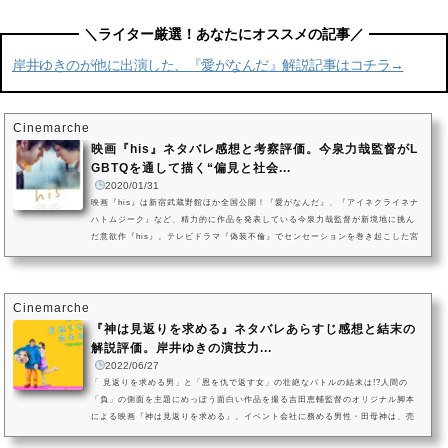
岸井ゆきのが他に出演した、『愛がなんだ』解説記事はコチラ→
Cinemarche
映画『his』ネタバレ感想と考察評価。今泉力哉監督がL
GBTQを通して描く“偏見と社会...
2020/01/31
映画『his』は新宿武蔵野館ほか全国公開！『愛がなんだ』、『アイネクライネナ
ハトムジーク』など、精力的に作品を発表している今泉力哉監督が新境地に挑ん
だ意欲作『his』。テレビドラマ『偽装不倫』でセンセーションを巻き起こした宮
沢氷魚がゲイだと知られることを恐れ田舎で孤独に暮らしている青年・迅に扮
し、迅が恋い焦がれる相手・渚を『ケンとカズ』、『全員死刑』の藤原季節が演
じています。男性同士の恋愛を通して、彼ら自身の葛藤や周囲の人々に及ばす波
紋を描き、親子、家族の問題にも踏み込んだヒューマンドラマです。映...
Cinemarche
『神は見返りを求める』ネタバレあらすじ感想と結末の
解説評価。岸井ゆきの演技力...
2022/06/27
「 見返りを求める男」と「恩を仇で返す女」の壮絶なバトルの結末は!?人間の
「負」の側面を主題にめっぽう面白い作品を撮る吉田恵輔監督のオリジナル脚本
による映画『神は見返りを求める』。イベント会社に務める男性・田母神は、売
れないYouTuber・ゆりちゃんを善意から支え励まし、ゆりちゃんはそんな田母神