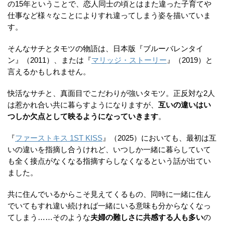
の15年ということで、恋人同士の頃とはまた違った子育てや
仕事など様々なことによりすれ違ってしまう姿を描いていま
す。
そんなサチとタモツの物語は、日本版『ブルーバレンタイ
ン』（2011）、または『
マリッジ・ストーリー
』（2019）と
言えるかもしれません。
快活なサチと、真面目でこだわりが強いタモツ。正反対な2人
は惹かれ合い共に暮らすようになりますが、
互いの違いはい
つしか欠点として映るようになっていきます
。
『
ファーストキス 1ST KISS
』（2025）においても、最初は互
いの違いを指摘し合うけれど、いつしか一緒に暮らしていて
も全く接点がなくなる指摘すらしなくなるという話が出てい
ました。
共に住んでいるからこそ見えてくるもの、同時に一緒に住ん
でいてもすれ違い続ければ一緒にいる意味も分からなくなっ
てしまう……そのような
夫婦の難しさに共感する人も多い
の