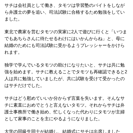
サチは会社員として働き、タモツは学習塾のバイトをしなが
ら弁護士の夢を追い、司法試験に合格するため勉強をしてい
ました。
東北で農家を営むタモツの実家に2人で遊びに行くと「いつま
でもあちらさんに待たせるわけにはいかんからね」と、母に
結婚のためにも司法試験に受かるようプレッシャーをかけら
れます。
独学で学んでいるタモツの助けになりたいと、サチは共に勉
強を始めます。サチに教えることでタモツも再確認できると2
人は共に勉強していましたが、共に試験を受けて受かったの
はサチだけでした。
サチはどう慰めていいか分からず言葉を失います。そんなサ
チに素直におめでとうと言えないタモツ。それからサチは弁
護士事務所で働き始め、忙しくなった代わりにタモツが主婦
として家事のことを主にやるようになりました。
大学の同級生同士が結婚し、結婚式にサチは出席しました