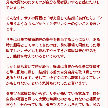
分も大変なのにタモツが自分を悪者扱いすると感じたりし
ていました。
そんな中、サチの両親は「考え直して結婚式あげたら」「2
人養うようなもんだから」とデリカシーのないことを言い
ます。
サチは仕事で離婚調停の案件を担当するようになり、ある
時に顧客としてやってきたのは、前の職場で同僚だった篠
田でした。子どもを連れてやってきた篠田は夫が浮気を
し、離婚を考えているというのです。
しかし落ち着いて時が経ち、篠田は育児から仕事に復帰す
る際に旧姓に戻し、結婚する前の自分自身を取り戻しつつ
あると話します。そして「今すぐにでも離婚しなくていい
かもしれない」という気持ちになったと言います。
タモツも試験に受からず、サチが働いている状況で、自分
自身の葛藤と戦って大変な時期なのかもしれないと篠田が
言うと「分かっている、タモツのことも考えている。私の