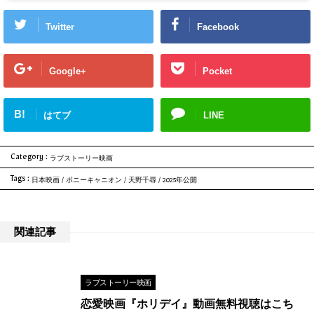
を「神」と崇めていました。ところが良好だったふたりの関係が次第に崩れ始め
ます。エゴをむき出しにした2人のバトルは予想もしない展開へとなだれ込んでい
Twitter
Facebook
きます。話題作の出演が続くムロツヨシが主人公の田母神を演じ、YouTu...
Google+
Pocket
B!
はてブ
LINE
Category :
ラブストーリー映画
Tags :
日本映画
/
ポニーキャニオン
/
天野千尋
/
2025年公開
関連記事
ラブストーリー映画
恋愛映画『ホリデイ』動画無料視聴はこち