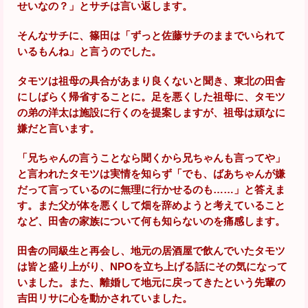
せいなの？」とサチは言い返します。
そんなサチに、篠田は「ずっと佐藤サチのままでいられて
いるもんね」と言うのでした。
タモツは祖母の具合があまり良くないと聞き、東北の田舎
にしばらく帰省することに。足を悪くした祖母に、タモツ
の弟の洋太は施設に行くのを提案しますが、祖母は頑なに
嫌だと言います。
「兄ちゃんの言うことなら聞くから兄ちゃんも言ってや」
と言われたタモツは実情を知らず「でも、ばあちゃんが嫌
だって言っているのに無理に行かせるのも……」と答えま
す。また父が体を悪くして畑を辞めようと考えていること
など、田舎の家族について何も知らないのを痛感します。
田舎の同級生と再会し、地元の居酒屋で飲んでいたタモツ
は皆と盛り上がり、NPOを立ち上げる話にその気になって
いました。また、離婚して地元に戻ってきたという先輩の
吉田リサに心を動かされていました。