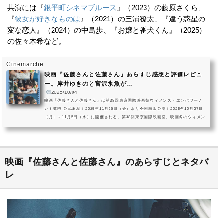
共演には『
銀平町シネマブルース
』（2023）の藤原さくら、
『
彼女が好きなものは
』（2021）の三浦獠太、『違う惑星の
変な恋人』（2024）の中島歩、『お嬢と番犬くん』（2025）
の佐々木希など。
Cinemarche
映画『佐藤さんと佐藤さん』あらすじ感想と評価レビュ
ー。岸井ゆきのと宮沢氷魚が...
2025/10/04
映画『佐藤さんと佐藤さん』は第38回東京国際映画祭ウィメンズ・エンパワーメ
ント部門 公式出品！2025年11月28日（金）より全国順次公開！2025年10月27日
（月）～11月5日（水）に開催される、第38回東京国際映画祭。映画祭のウィメン
ズ・エンパワーメント部門に公式出品される映画『佐藤さんと佐藤さん』は、同
じ苗字の男女が結婚し、そのリアルな結婚生活を詳細に描いたヒューマンドラマ
です。岸井ゆきの、宮沢氷魚がW主演を務め、映画『ミセス・ノイズィ』(2020)
で、人間の機微を絶妙に描いて、監督としての手腕が注目されている天野...
映画『佐藤さんと佐藤さん』のあらすじとネタバ
レ