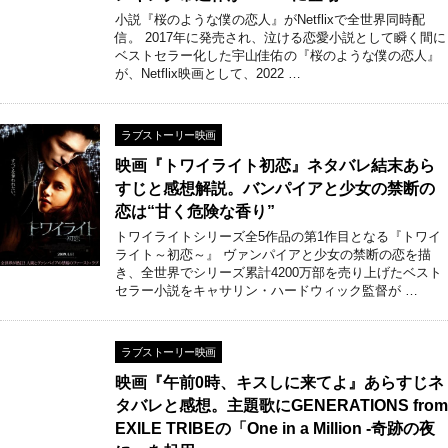
小説『桜のような僕の恋人』がNetflixで全世界同時配
信。 2017年に発売され、泣ける恋愛小説として瞬く間に
ベストセラー化した宇山佳佑の『桜のような僕の恋人』
が、Netflix映画として、2022 …
ラブストーリー映画
映画『トワイライト初恋』ネタバレ結末あら
すじと感想解説。バンパイアと少女の禁断の
恋は“甘く危険な香り”
トワイライトシリーズ全5作品の第1作目となる『トワイ
ライト～初恋～』 ヴァンパイアと少女の禁断の恋を描
き、全世界でシリーズ累計4200万部を売り上げたベスト
セラー小説をキャサリン・ハードウィック監督が …
ラブストーリー映画
映画『午前0時、キスしに来てよ』あらすじネ
タバレと感想。主題歌にGENERATIONS from
EXILE TRIBEの「One in a Million -奇跡の夜