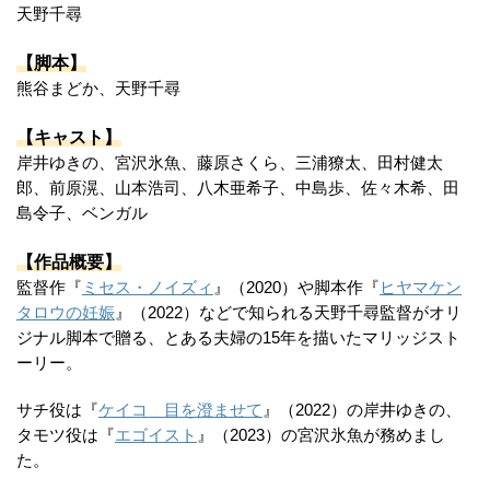
天野千尋
【脚本】
熊谷まどか、天野千尋
【キャスト】
岸井ゆきの、宮沢氷魚、藤原さくら、三浦獠太、田村健太
郎、前原滉、山本浩司、八木亜希子、中島歩、佐々木希、田
島令子、ベンガル
【作品概要】
監督作『
ミセス・ノイズィ
』（2020）や脚本作『
ヒヤマケン
タロウの妊娠
』（2022）などで知られる天野千尋監督がオリ
ジナル脚本で贈る、とある夫婦の15年を描いたマリッジスト
ーリー。
サチ役は『
ケイコ 目を澄ませて
』（2022）の岸井ゆきの、
タモツ役は『
エゴイスト
』（2023）の宮沢氷魚が務めまし
た。