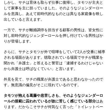
しかし、サチは育休も取らず仕事に復帰し、タモツが主夫と
して家事を主に担っていました。そのようなジェンダーロー
ルを意識し、あえて前時代的なものとは異なる家庭像を映し
出していると言えます。
一方で、サチが離婚調停を担当する顧客の男性は、皆女性に
対し前時代的なジェンダーロールを押し付けている男性ばか
りが登場します。
さらに、サチとタモツが外で喧嘩をしていて2人が交番に補導
される場面があります。聴取されている場面でサチが職業を
聞かれ「弁護士」と答えると警官は「逮捕するわけじゃない
から弁護士は呼ばなくていい」と言います。
外見を見て、サチの職業が弁護士であると思わなかったので
す。無意識の偏見がそこに現れているのです。
タモツが抱える葛藤や息苦しさも、そのようなジェンダーロ
ールの規範に囚われているが故に苦しく感じている部分
はあ
ります。だからこそサチが何気なく言った「トイレットペー