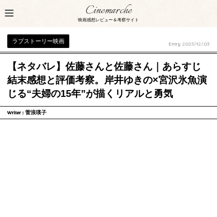
Cinemarche
映画感想レビュー＆考察サイト
ラブストーリー映画
Entry
2025/12/03
【ネタバレ】佐藤さんと佐藤さん｜あらすじ
結末感想と評価考察。岸井ゆきの×宮沢氷魚演
じる“夫婦の15年”が描くリアルと勇気
Writer :
菅浪瑛子