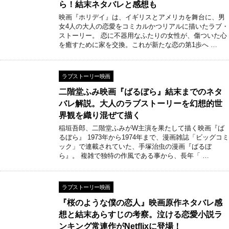
ら！結末ネタバレと感想も
映画『ホリデイ』は、イギリスとアメリカを舞台に、男
女4人の大人の恋愛をコミカルかつリアルに描いたラブ・
ストーリー。 恋に不器用なふたりの女性が、傷ついた心
を癒すために家を交換。これが新たな恋の第1歩へ …
ラブストーリー映画
二階堂ふみ映画『ばるぼら』結末までのネタ
バレ解説。大人のラブストーリーを幻想的世
界観を織り混ぜて描く
稲垣吾郎、二階堂ふみがW主演を果たして描く映画『ば
るぼら』 1973年から1974年まで、漫画雑誌「ビッグコミ
ック」で連載されていた、手塚治虫の漫画『ばるぼ
ら』。 複雑で独特の作風である事から、長年「 …
ラブストーリー映画
『桜のような僕の恋人』映画原作ネタバレ感
想と結末あらすじの考察。泣ける恋愛小説ラ
ンキング常連作がNetflixに登場！