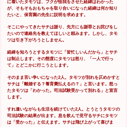
に着いたタモツは、フクが怪我をさせた経緯はわかった
が、そもそもおもちゃを取り合いになった経緯は何か知り
たいと、保育園の先生に説明を求めます。
そこにやってきたサチは謝り、先方にも謝罪とお詫びをし
たいので連絡先を教えてほしいと頼みます。しかし、タモ
ツは引き下がろうとしません。
経緯を知ろうとするタモツに「皆忙しいんだから」とサチ
は制止します。その態度にタモツは怒り、「一人で行っ
て」とどこかに行こうとします。
そのまま言い争いになった2人。タモツが別れを仄めかすと
サチは「離婚する？養育費払えるの？」と言います。怒っ
たタモツは「わかった。司法試験受かって別れる」と宣言
します。
すれ違いながらも生活を続けていた2人。とうとうタモツの
司法試験の結果が出ます。息を飲んで見守るサチにタモツ
は「受かった」と伝えます。サチは飛び上がって喜びま