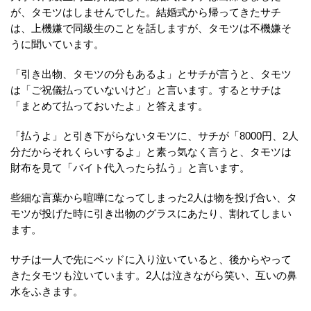
が、タモツはしませんでした。結婚式から帰ってきたサチ
は、上機嫌で同級生のことを話しますが、タモツは不機嫌そ
うに聞いています。
「引き出物、タモツの分もあるよ」とサチが言うと、タモツ
は「ご祝儀払っていないけど」と言います。するとサチは
「まとめて払っておいたよ」と答えます。
「払うよ」と引き下がらないタモツに、サチが「8000円、2人
分だからそれくらいするよ」と素っ気なく言うと、タモツは
財布を見て「バイト代入ったら払う」と言います。
些細な言葉から喧嘩になってしまった2人は物を投げ合い、タ
モツが投げた時に引き出物のグラスにあたり、割れてしまい
ます。
サチは一人で先にベッドに入り泣いていると、後からやって
きたタモツも泣いています。2人は泣きながら笑い、互いの鼻
水をふきます。