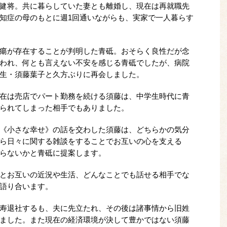
健将。共に暮らしていた妻とも離婚し、現在は再就職先
知症の母のもとに週1回通いながらも、実家で一人暮らす
瘍が存在することが判明した青砥。おそらく良性だが念
われ、何とも言えない不安を感じる青砥でしたが、病院
生・須藤葉子と久方ぶりに再会しました。
在は売店でパート勤務を続ける須藤は、中学生時代に青
られてしまった相手でもありました。
《小さな幸せ》の話を交わした須藤は、どちらかの気分
ら日々に関する雑談をすることでお互いの心を支える
らないかと青砥に提案します。
とお互いの近況や生活、どんなことでも話せる相手でな
語り合います。
寿退社するも、夫に先立たれ、その後は諸事情から旧姓
ました。また現在の経済環境が決して豊かではない須藤