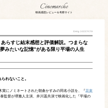
Cinemarche
映画感想レビュー＆考察サイト
Entry
2025/11/19
｜あらすじ結末感想と評価解説。つまらな
“夢みたいな記憶”がある限り平場の人生
れられないこと。
直木賞にノミネートされた朝倉かすみの同名小説を、『
花束
井裕泰監督が堺雅人主演、井川遥共演で映画化した『平場の