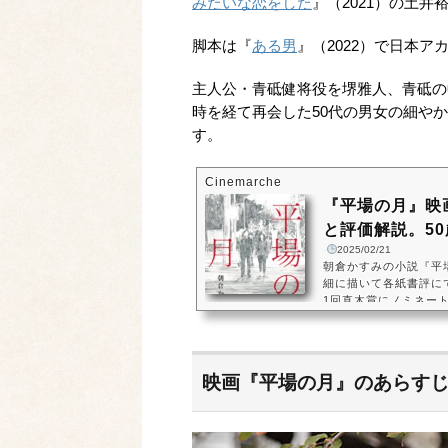
みたいな恋をした
』（2021）の土井
脚本は『
ある男
』（2022）で日本
主人公・青砥健将役を堺雅人、青砥の
時を経て再会した50代の男女の細や
す。
Cinemarche
『平場の月』映
と評価解説。50
2025/02/21
朝倉かすみの小説『平
細に描いて各紙書評に
1回直木賞にノミネー
5年振りに再会した中
て心を通わせていく物
た。（C）2025 映
は、『花束みたいな恋
映画『平場の月』のあらす
男』（2022）で日
です。キャストには...