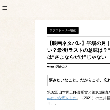
ラブストーリー映画
【映画ネタバレ】平場の月
い？最後/ラストの意味は？
は“さよならだけ”じゃない
Writer :
河合のび
夢みたいなこと。だからこそ、忘
第32回山本周五郎賞受賞と第161回
みたいな恋をした
』（2021）の土
月』。