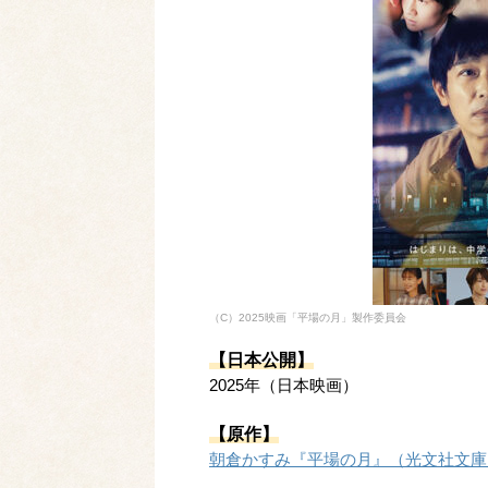
（C）2025映画「平場の月」製作委員会
【日本公開】
2025年（日本映画）
【原作】
朝倉かすみ『平場の月』（光文社文庫