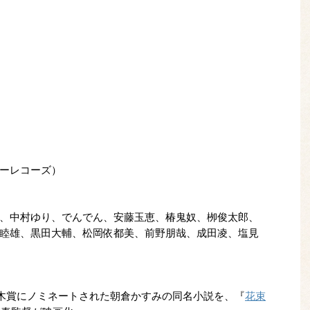
ーレコーズ）
、中村ゆり、でんでん、安藤玉恵、椿鬼奴、栁俊太郎、
睦雄、黒田大輔、松岡依都美、前野朋哉、成田凌、塩見
直木賞にノミネートされた朝倉かすみの同名小説を、『
花束