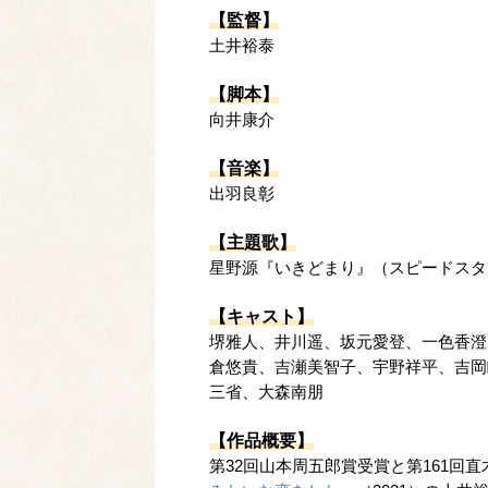
【監督】
土井裕泰
【脚本】
向井康介
【音楽】
出羽良彰
【主題歌】
星野源『いきどまり』（スピードスタ
【キャスト】
堺雅人、井川遥、坂元愛登、一色香澄
倉悠貴、吉瀬美智子、宇野祥平、吉岡
三省、大森南朋
【作品概要】
第32回山本周五郎賞受賞と第161回