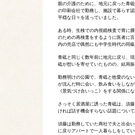
親の介護のために、地元に戻った青砥
の印刷会社で勤務し、施設で暮らす認
平穏な日々を送っていました。
ある時、生検での内視鏡検査で胃に腫
のための再検査をするように医者に言
内の売店で偶然にも中学生時代の同級
青砥と同じく数年前に地元に戻り、現
砥が想いを寄せていたものの、結局振
勤務明けの公園で、青砥と他愛のない
が沈んだ時に会い、飲み食いをしなが
《景気づけ合いっこ》をする関係にな
さっそく居酒屋に誘った青砥は、須藤
ければ話す機会すらない話題について
須藤は勤務していた商社で夫と出会い
に戻りアパートで一人暮らしをしてい