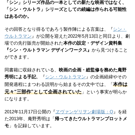
「シン」シリーズ作品の一本としての新たな映画ではなく、
「シン・ウルトラ」シリーズとしての続編は作られる可能性
はあるのか。
その回答となり得るであろう製作陣による言葉は、『
シン・
ウルトラマン
』が公開を迎えた2022年5月13日と同日より、劇
場での先行販売が開始された
本作の設定・デザイン資料集
『シン・ウルトラマン デザインワークス』
から見つけること
ができます。
同書籍に収録されている、
映画の企画・総監修を務めた庵野
秀明による手記
。『
シン・ウルトラマン
』の企画経緯やその
本作は
開発過程にまつわる説明から始まるその文中では、「
元々“三部作”として企画されていた
」という事実が明らか
になります。
2012年11月17日公開の『
ヱヴァンゲリヲン劇場版：Q
』を経
た2013年、庵野秀明は「
帰ってきたウルトラマンプロットメ
モ
」を記録しています。