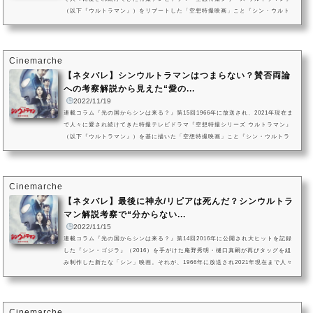
（以下『ウルトラマン』）をリブートした「空想特撮映画」こと『シン・ウルト
ラマン』。2022年5月13日に劇場公開を迎えた本作ですが、ついに同年の11月18
日、Amazon Prime Videoでの独占配信を迎えました。今回は、「外星人である
ザラブとメフィラスがなぜ“夜”に出現したのか？」についてピックアップ。「原
作」にあたる『ウルトラマン』における侵略宇宙人の恐怖演出に言及しな...
Cinemarche
【ネタバレ】シンウルトラマンはつまらない？賛否両論
への考察解説から見えた“愛の...
2022/11/19
連載コラム『光の国からシンは来る？』第15回1966年に放送され、2021年現在ま
で人々に愛され続けてきた特撮テレビドラマ『空想特撮シリーズ ウルトラマン』
（以下『ウルトラマン』）を基に描いた「空想特撮映画」こと『シン・ウルトラ
マン』。2022年5月13日に劇場公開を迎えた本作ですが、ついに同年の11月18
日、Amazon Prime Videoでの独占配信を迎えました。本記事では、SNSをはじ
めネット上で見受けられる、『シン・ウルトラマン』を観た人々の賛否両論の感
想について改めて注目。「愛が詰め込まれた映画」と高評価が反転したかのよ...
Cinemarche
【ネタバレ】最後に神永/リピアは死んだ？シンウルトラ
マン解説考察で“分からない...
2022/11/15
連載コラム『光の国からシンは来る？』第14回2016年に公開され大ヒットを記録
した『シン・ゴジラ』（2016）を手がけた庵野秀明・樋口真嗣が再びタッグを組
み制作した新たな「シン」映画。それが、1966年に放送され2021年現在まで人々
に愛され続けてきた特撮テレビドラマ『空想特撮シリーズ ウルトラマン』（以下
『ウルトラマン』）を基に描いた「空想特撮映画」こと『シン・ウルトラマン』
です。本記事では、『シン・ウルトラマン』のラストシーンについてピックアッ
プ。「原作」にあたる『ウルトラマン』の最終回と比較しつつも、ゾフ...
Cinemarche