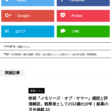
Twitter
Facebook
Google+
Pocket
B!
はてブ
LINE
Category :
連載コラム
Tags :
日本映画
/
樋口真嗣
/
東宝
/
光の国からシンは来る？
/
2022年公開
/
岩野陽花
関連記事
連載コラム
映画『メモリーズ・オブ・サマー』感想と評
価解説。観察者としての12歳の少年｜銀幕の
月光遊戯 33