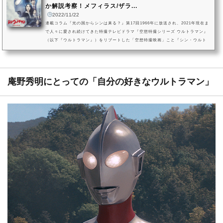
か解説考察！メフィラス/ザラ...
2022/11/22
連載コラム『光の国からシンは来る？』第17回1966年に放送され、2021年現在ま
で人々に愛され続けてきた特撮テレビドラマ『空想特撮シリーズ ウルトラマン』
（以下『ウルトラマン』）をリブートした「空想特撮映画」こと『シン・ウルト
ラマン』。2022年5月13日に劇場公開を迎えた本作ですが、ついに同年の11月18
日、Amazon Prime Videoでの独占配信を迎えました。今回は、「外星人である
ザラブとメフィラスがなぜ“夜”に出現したのか？」についてピックアップ。「原
作」にあたる『ウルトラマン』における侵略宇宙人の恐怖演出に言及しな...
庵野秀明にとっての「自分の好きなウルトラマン」