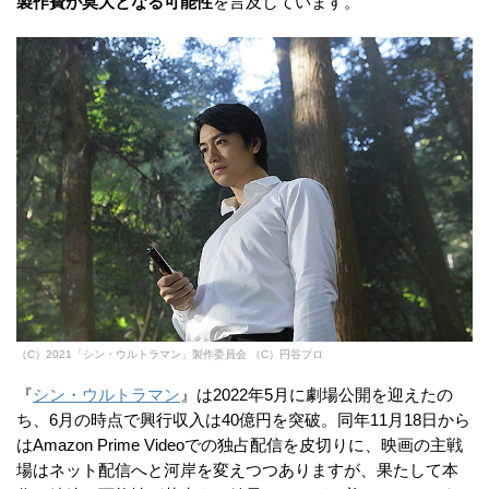
製作費が莫大となる可能性
を言及しています。
（C）2021「シン・ウルトラマン」製作委員会 （C）円谷プロ
『
シン・ウルトラマン
』は2022年5月に劇場公開を迎えたの
ち、6月の時点で興行収入は40億円を突破。同年11月18日から
はAmazon Prime Videoでの独占配信を皮切りに、映画の主戦
場はネット配信へと河岸を変えつつありますが、果たして本