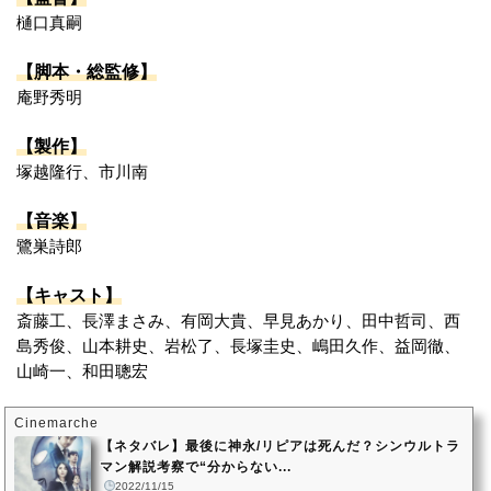
樋口真嗣
【脚本・総監修】
庵野秀明
【製作】
塚越隆行、市川南
【音楽】
鷺巣詩郎
【キャスト】
斎藤工、長澤まさみ、有岡大貴、早見あかり、田中哲司、西
島秀俊、山本耕史、岩松了、長塚圭史、嶋田久作、益岡徹、
山崎一、和田聰宏
Cinemarche
【ネタバレ】最後に神永/リピアは死んだ？シンウルトラ
マン解説考察で“分からない...
2022/11/15