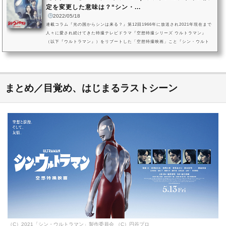
定を変更した意味は？“シン・...
2022/05/18
連載コラム『光の国からシンは来る？』第12回1966年に放送され2021年現在まで
人々に愛され続けてきた特撮テレビドラマ『空想特撮シリーズ ウルトラマン』
（以下『ウルトラマン』）をリブートした「空想特撮映画」こと『シン・ウルト
ラマン』。2022年5月13日（金）に劇場公開を迎えたのち、同年11月18日からはA
mazon Prime Videoでの独占配信が開始されました。本記事では、「光の星の使
者ゾーフィが地球を“廃棄”するため起動させた天体制圧用最終兵器」という思わぬ
設定のもと登場した人気怪獣・ゼットンをピックアップ。「ウルトラマ...
まとめ／目覚め、はじまるラストシーン
（C）2021「シン・ウルトラマン」製作委員会 （C）円谷プロ