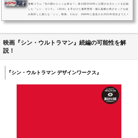
連載コラム『光の国からシンは来る？』第14回2016年に公開され大ヒットを記録
した『シン・ゴジラ』（2016）を手がけた庵野秀明・樋口真嗣が再びタッグを組
み制作した新たな「シン」映画。それが、1966年に放送され2021年現在まで人々
に愛され続けてきた特撮テレビドラマ『空想特撮シリーズ ウルトラマン』（以下
『ウルトラマン』）を基に描いた「空想特撮映画」こと『シン・ウルトラマン』
です。本記事では、『シン・ウルトラマン』のラストシーンについてピックアッ
プ。「原作」にあたる『ウルトラマン』の最終回と比較しつつも、ゾフ...
映画『シン・ウルトラマン』続編の可能性を解
説！
『シン・ウルトラマン デザインワークス』