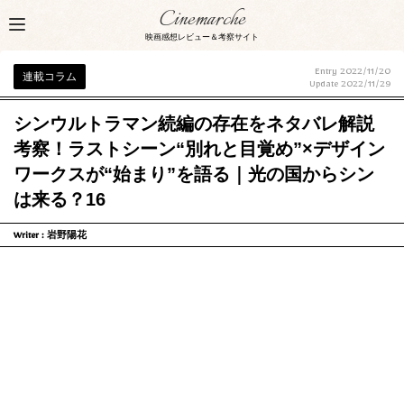
Cinemarche
映画感想レビュー＆考察サイト
Entry 2022/11/20
連載コラム
Update
2022/11/29
シンウルトラマン続編の存在をネタバレ解説
考察！ラストシーン“別れと目覚め”×デザイン
ワークスが“始まり”を語る｜光の国からシン
は来る？16
Writer :
岩野陽花