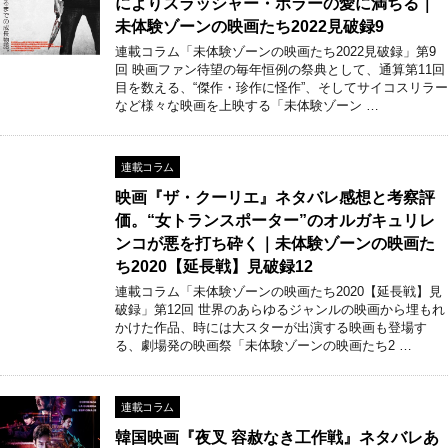
によりスラッシャー・ホラーの愛に満ちる｜
未体験ゾーンの映画たち2022見破録9
連載コラム「未体験ゾーンの映画たち2022見破録」第9
回 映画ファン待望の毎年恒例の祭典として、通算第11回
目を数える、“傑作・珍作に怪作”、そしてサイコスリラー
など様々な映画を上映する「未体験ゾーン …
連載コラム
映画『ザ・クーリエ』ネタバレ感想と考察評
価。“女トランスポーター”のオルガキュリレ
ンコが悪を打ち砕く｜未体験ゾーンの映画た
ち2020【延長戦】見破録12
連載コラム「未体験ゾーンの映画たち2020【延長戦】見
破録」第12回 世界のあらゆるジャンルの映画から埋もれ
かけた作品、時には大スターが出演する映画も登場す
る、劇場発の映画祭「未体験ゾーンの映画たち2 …
連載コラム
韓国映画『夜叉 容赦なき工作戦』ネタバレあ