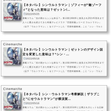
【ネタバレ】シンウルトラマン｜ゾフィーが“敵ゾーフ
ィ”となった意味は？ゼットン/...
2022/05/25
連載コラム『光の国からシンは来る？』第13回1966年に放送され2021年現在まで
人々に愛され続けてきた特撮テレビドラマ『空想特撮シリーズ ウルトラマン』
（以下『ウルトラマン』）をリブートした「空想特撮映画」こと『シン・ウルト
ラマン』。2022年5月13日（金）に劇場公開を迎えたのち、同年11月18日からはA
mazon Prime Videoでの独占配信が開始されました。本記事では、多くの特撮フ
ァンがその登場自体は予想できていたものの、「宇宙の秩序を乱す可能性が生じ
た地球を“廃棄”処分すべく、《天体制圧用最終兵器ゼットン》を起動させ...
Cinemarche
【ネタバレ】シンウルトラマン｜ゼットンのデザイン設
定を変更した意味は？“シン・...
2022/05/18
連載コラム『光の国からシンは来る？』第12回1966年に放送され2021年現在まで
人々に愛され続けてきた特撮テレビドラマ『空想特撮シリーズ ウルトラマン』
（以下『ウルトラマン』）をリブートした「空想特撮映画」こと『シン・ウルト
ラマン』。2022年5月13日（金）に劇場公開を迎えたのち、同年11月18日からはA
mazon Prime Videoでの独占配信が開始されました。本記事では、「光の星の使
者ゾーフィが地球を“廃棄”するため起動させた天体制圧用最終兵器」という思わぬ
設定のもと登場した人気怪獣・ゼットンをピックアップ。「ウルトラマ...
Cinemarche
【ネタバレ】シン・ウルトラマン考察解説｜ザラブこ
と“にせウルトラマン”が横須賀...
2022/05/16
連載コラム「光の国からシンは来る？」第11回2016年に公開され大ヒットを記録