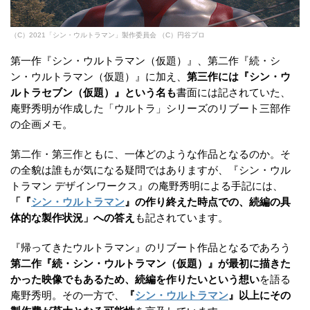
（C）2021「シン・ウルトラマン」製作委員会 （C）円谷プロ
第一作『シン・ウルトラマン（仮題）』、第二作『続・シ
ン・ウルトラマン（仮題）』に加え、
第三作には『シン・ウ
ルトラセブン（仮題）』という名も
書面には記されていた、
庵野秀明が作成した「ウルトラ」シリーズのリブート三部作
の企画メモ。
第二作・第三作ともに、一体どのような作品となるのか。そ
の全貌は誰もが気になる疑問ではありますが、『シン・ウル
トラマン デザインワークス』の庵野秀明による手記には、
「『
シン・ウルトラマン
』の作り終えた時点での、続編の具
体的な製作状況」への答え
も記されています。
『帰ってきたウルトラマン』のリブート作品となるであろう
第二作『続・シン・ウルトラマン（仮題）』が最初に描きた
かった映像でもあるため、続編を作りたいという想い
を語る
庵野秀明。その一方で、
『
シン・ウルトラマン
』以上にその