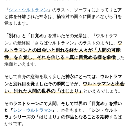
『
シン・ウルトラマン
』のラスト。ゾーフィによってリピア
と体を分離された神永は、禍特対の面々に囲まれながら目を
覚まします。
「別れ」と「目覚め」
を描いたその光景は、『ウルトラマ
ウ
ン』の最終回「さらばウルトラマン」のラストのように、
ルトラマンとの出会いと別れを経た人々が「人間の可能
性」を自覚し、それを信じる＝真に目覚める様を象徴
した
場面といえます。
そして自身の意識を取り戻した
神永にとっては、ウルトラマ
ウルトラマンと出会
ンと別れ目を覚ましたその瞬間
こそが、
い、別れた人間の世界の「はじまり」
といえるでしょう。
その
ラストシーンにて人間、そして世界の「目覚め」を描い
た『
シン・ウルトラマン
』
。本作もまた、
「シン・ウルト
ラ」シリーズの「はじまり」の作品となることを期待
するば
かりです。