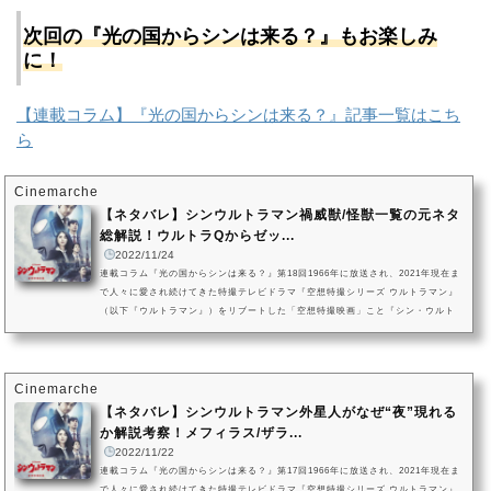
次回の『光の国からシンは来る？』もお楽しみ
に！
【連載コラム】『光の国からシンは来る？』記事一覧はこち
ら
Cinemarche
【ネタバレ】シンウルトラマン禍威獣/怪獣一覧の元ネタ
総解説！ウルトラQからゼッ...
2022/11/24
連載コラム『光の国からシンは来る？』第18回1966年に放送され、2021年現在ま
で人々に愛され続けてきた特撮テレビドラマ『空想特撮シリーズ ウルトラマン』
（以下『ウルトラマン』）をリブートした「空想特撮映画」こと『シン・ウルト
ラマン』。2022年5月13日に劇場公開を迎えた本作ですが、ついに同年の11月18
日、Amazon Prime Videoでの独占配信を迎えました。今回は、映画『シン・ウ
ルトラマン』に登場した禍威獣たちの「元ネタ」となったウルトラ怪獣たちを総
解説。映画オープニングに登場した禍威獣たち、ネロンガとガボラ、そし...
Cinemarche
【ネタバレ】シンウルトラマン外星人がなぜ“夜”現れる
か解説考察！メフィラス/ザラ...
2022/11/22
連載コラム『光の国からシンは来る？』第17回1966年に放送され、2021年現在ま
で人々に愛され続けてきた特撮テレビドラマ『空想特撮シリーズ ウルトラマン』