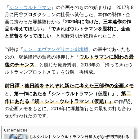
『
シン・ウルトラマン
』の企画そのものの始まりは、2017年8
月に円谷プロダクションの社長へ就任した、本作の製作・企
画に携わった塚越隆行から「
2020年に向けた、三本連作の作
品を考えてほしい
」「
できればウルトラマンを題材に、企画
と監督をやってほしい
」と庵野秀明が依頼されたこと。
当時は『
シン・エヴァンゲリオン劇場版
』の最中であったも
ウルトラマンに関わる最
のの、塚越隆行の熱意の後押しと「
後のチャンス
」と感じた庵野秀明。2013年の「帰ってきたウ
ルトラマンプロットメモ」を分解・再構成。
前日譚・後日談をそれぞれ新たに考えた三部作の企画メモ
第二
と、
第一作にあたる『シン・ウルトラマン（仮題）』
、
作にあたる『続・シン・ウルトラマン（仮題）』
の作品別
の企画メモをもとに、2018年に塚越隆行との最初の打ち合わ
せが行われたのです。
Cinemarche
【ネタバレ】シンウルトラマン外星人がなぜ“夜”現れる