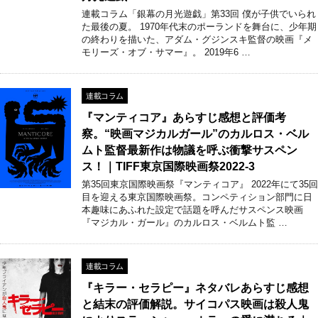
連載コラム「銀幕の月光遊戯」第33回 僕が子供でいられ
た最後の夏。 1970年代末のポーランドを舞台に、少年期
の終わりを描いた、アダム・グジンスキ監督の映画『メ
モリーズ・オブ・サマー』。 2019年6 …
連載コラム
『マンティコア』あらすじ感想と評価考
察。“映画マジカルガール”のカルロス・ベル
ムト監督最新作は物議を呼ぶ衝撃サスペン
ス！｜TIFF東京国際映画祭2022-3
第35回東京国際映画祭『マンティコア』 2022年にて35回
目を迎える東京国際映画祭。コンペティション部門に日
本趣味にあふれた設定で話題を呼んだサスペンス映画
『マジカル・ガール』のカルロス・ベルムト監 …
連載コラム
『キラー・セラピー』ネタバレあらすじ感想
と結末の評価解説。サイコパス映画は殺人鬼