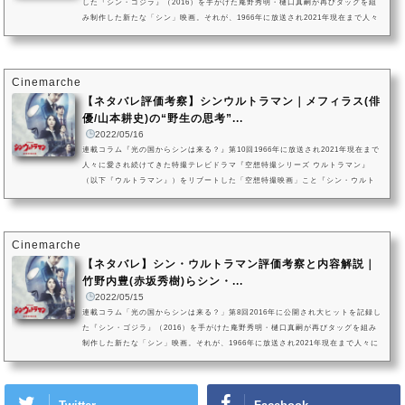
した『シン・ゴジラ』（2016）を手がけた庵野秀明・樋口真嗣が再びタッグを組
み制作した新たな「シン」映画。それが、1966年に放送され2021年現在まで人々
に愛され続けてきた特撮テレビドラマ『空想特撮シリーズ ウルトラマン』（以下
『ウルトラマン』）を基に描いた「空想特撮映画」こと『シン・ウルトラマン』
（2022）です。「2021年初夏公開」の延期から劇場公開時期の調整が続いていま
したが、ついに「2022年5月13日（金）」での劇場公開が決定された『...
Cinemarche
【ネタバレ評価考察】シンウルトラマン｜メフィラス(俳
優/山本耕史)の“野生の思考”...
2022/05/16
連載コラム『光の国からシンは来る？』第10回1966年に放送され2021年現在まで
人々に愛され続けてきた特撮テレビドラマ『空想特撮シリーズ ウルトラマン』
（以下『ウルトラマン』）をリブートした「空想特撮映画」こと『シン・ウルト
ラマン』。2022年5月13日（金）に劇場公開を迎えたのち、同年11月18日からはA
mazon Prime Videoでの独占配信が開始されました。本記事では、予告編での初
登場時点から山本耕史の怪演によって強烈な存在感を放ち、「メフィラス構文」
でも話題となった「外星人第0号」ことメフィラスをピックアップ。メフィ...
Cinemarche
【ネタバレ】シン・ウルトラマン評価考察と内容解説｜
竹野内豊(赤坂秀樹)らシン・...
2022/05/15
連載コラム「光の国からシンは来る？」第8回2016年に公開され大ヒットを記録し
た『シン・ゴジラ』（2016）を手がけた庵野秀明・樋口真嗣が再びタッグを組み
制作した新たな「シン」映画。それが、1966年に放送され2021年現在まで人々に
愛され続けてきた特撮テレビドラマ『空想特撮シリーズ ウルトラマン』（以下
『ウルトラマン』）を基に描いた「空想特撮映画」こと『シン・ウルトラマン』
（2022）です。「2021年初夏公開」の延期から劇場公開時期の調整が続いていま
したが、ついに「2022年5月13日（金）」での劇場公開が決定された『シ...