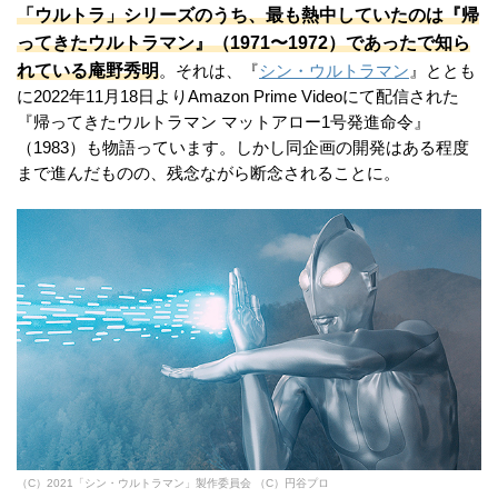
「ウルトラ」シリーズのうち、最も熱中していたのは『帰
ってきたウルトラマン』（1971〜1972）であったで知ら
れている庵野秀明
。それは、『
シン・ウルトラマン
』ととも
に2022年11月18日よりAmazon Prime Videoにて配信された
『帰ってきたウルトラマン マットアロー1号発進命令』
（1983）も物語っています。しかし同企画の開発はある程度
まで進んだものの、残念ながら断念されることに。
（C）2021「シン・ウルトラマン」製作委員会 （C）円谷プロ