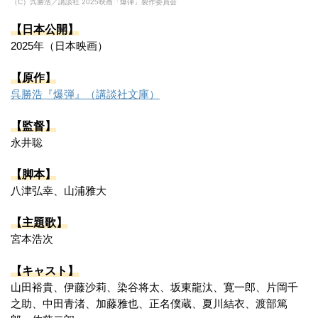
（C）呉勝浩／講談社 2025映画「爆弾」製作委員会
【日本公開】
2025年（日本映画）
【原作】
呉勝浩『爆弾』（講談社文庫）
【監督】
永井聡
【脚本】
八津弘幸、山浦雅大
【主題歌】
宮本浩次
【キャスト】
山田裕貴、伊藤沙莉、染谷将太、坂東龍汰、寛一郎、片岡千
之助、中田青渚、加藤雅也、正名僕蔵、夏川結衣、渡部篤