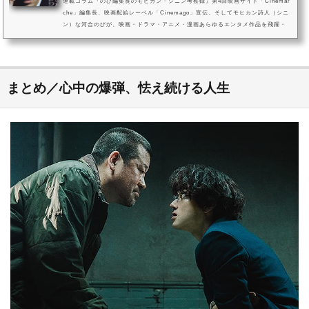
連載コラム『のび編集長のモヒカン・シニン考察録』第4回映画サイト「Cinemar
che」編集長、映画配給レーベル「Cinemago」宣伝、そしてモヒカン詩人（シニ
ン）な河合のびが、映画・ドラマ・アニメ・漫画あらゆるエンタメ作品を飛躍・
妄想まみれで考察・解説する連載コラム『のび編集長のモヒカン・シニン考察
録』。第4回に取り挙げるのは、第1回と第2回に続き、山田裕貴×佐藤二朗のリア
ルタイム・サスペンス映画『爆弾』。本記事では映画『爆弾』のネタバレ言及を
交えながら、ラストシーンでスズキと対決した刑事・類家が口にしたセリフ...
まとめ／心中の爆弾、怯え続ける人生