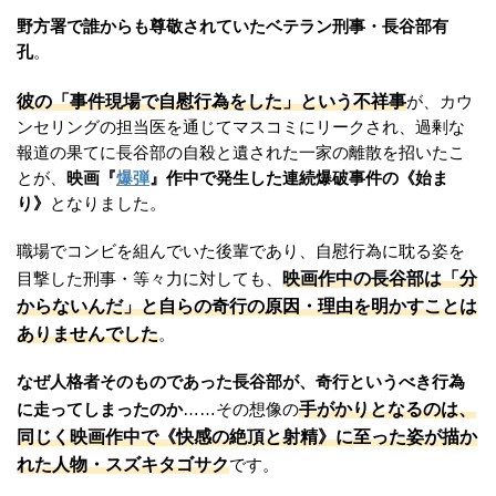
野方署で誰からも尊敬されていたベテラン刑事・長谷部有
孔
。
彼の「事件現場で自慰行為をした」という不祥事
が、カウ
ンセリングの担当医を通じてマスコミにリークされ、過剰な
報道の果てに長谷部の自殺と遺された一家の離散を招いたこ
とが、
映画『
爆弾
』作中で発生した連続爆破事件の《始ま
り》
となりました。
職場でコンビを組んでいた後輩であり、自慰行為に耽る姿を
映画作中の長谷部は「分
目撃した刑事・等々力に対しても、
からないんだ」と自らの奇行の原因・理由を明かすことは
ありませんでした
。
なぜ人格者そのものであった長谷部が、奇行というべき行為
手がかりとなるのは、
に走ってしまったのか
……その想像の
同じく映画作中で《快感の絶頂と射精》に至った姿が描か
れた人物・スズキタゴサク
です。