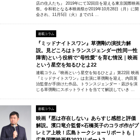
店の住人たち』 2019年にて32回目を迎える東京国際映画
祭。令和初となる本映画祭が2019年10月28日（月）に開
会され、11月5日（火）までの1 …
連載コラム
『ミッドナイトスワン』草彅剛の演技力解
説。見どころはトランスジェンダー(性同一性
障害)という役柄で“母性愛”を育む情況｜映画
という星空を知るひとよ22
連載コラム『映画という星空を知るひとよ』第22回 映画
『ミッドナイトスワン』は主演に草彅剛を迎え、内田英
治監督が手掛けた作品。トランスジェンダー・凪沙を演
じる草彅剛にスポットライトを当てて解説していき …
連載コラム
映画『悪は存在しない』あらすじ感想と評価
解説。濱口竜介監督×石橋英子のコラボ作がプ
レミア上映！広島トークショーリポートも｜
広島国際映画祭2023リポート2