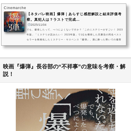
Cinemarche
【ネタバレ映画】爆弾｜あらすじ感想解説と結末評価考
察。真犯人は？ラストで完成...
2025/11/04
でも、爆発したって、べつによくないですか？「このミステリーがすごい！ 2023
年版」「ミステリが読みたい！ 2023年版」で1位を獲得した呉勝浩の同名ベスト
セラーを映画化したミステリー・サスペンス『爆弾』。酒に酔った勢いでの傷害
で逮捕された、冴えない風体の中年男。「スズキタゴサク」とだけ名乗った、身
元が一切不明の男は突如として、都内に仕掛けられた爆弾の《予知》を開始し
た……。本記事では、映画『爆弾』のネタバレあらすじと共に、本作の魅力を紹
介。スズキと類家という《正体不明》な同類が繰り広げた心理ゲームの「箱...
映画『爆弾』長谷部の“不祥事”の意味を考察・解
説！