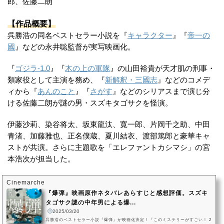
郎、佐藤二朗
【作品概要】
呉勝浩の同名ベストセラー小説を『
キャラクター
』『
帝一の
國
』などの永井聡監督が実写映画化。
『
ゴジラ-1.0
』『
木の上の軍隊
』の山田裕貴が天才肌の刑事・
類家役として主演を務め、『
新解釈・三國志
』などのコメデ
ィから『
あんのこと
』『
さがす
』などのシリアスまで演じ分
ける佐藤二朗が謎の男・スズキタゴサクを怪演。
伊藤沙莉、染谷将太、坂東龍汰、寛一郎、片岡千之助、中田
青渚、加藤雅也、正名僕蔵、夏川結衣、渡部篤郎と豪華キャ
ストが共演。さらに主題歌を「エレファントカシマシ」の宮
本浩次が担当した。
Cinemarche
『爆弾』映画原作ネタバレあらすじと感想評価。スズキ
タゴサク謎の中年男による爆...
2025/03/20
呉勝浩のベストセラー小説『爆弾』が映画化決定！『このミステリーがすごい！ 2