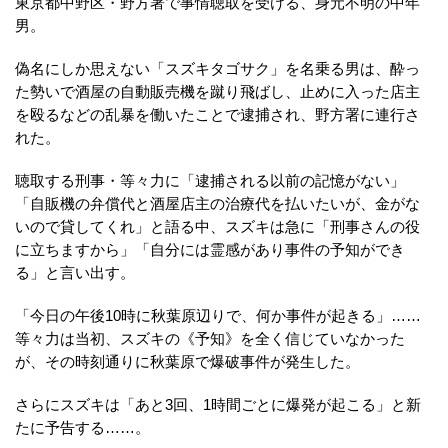
東京都中野区・野方署で事情聴取を受ける、身元不明の中年
男。
偽名にしか思えない「スズキタゴサク」を名乗る男は、酔っ
た勢いで酒屋の自動販売機を蹴り飛ばし、止めに入った店主
を殴るなどの乱暴を働いたことで逮捕され、野方署に連行さ
れた。
聴取する刑事・等々力に「逮捕される以前の記憶がない」
「自販機の弁償代と酒屋店主の治療代を払いたいが、金がな
いので貸してくれ」と語る中、スズキは急に「刑事さんの役
に立ちますから」「自分には霊感があり事件の予知ができ
る」と言い出す。
「今日の午後10時に秋葉原辺りで、何か事件が起きる」……
等々力は当初、スズキの《予知》を全く信じていなかった
が、その時刻通りに秋葉原で爆破事件が発生した。
さらにスズキは「あと3回、1時間ごとに爆発が起こる」と新
たに予告する……。