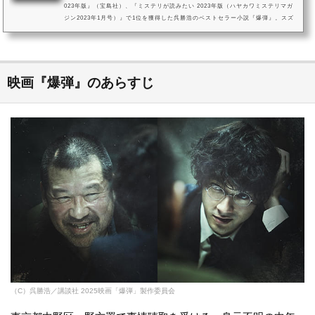
023年版』（宝島社）、『ミステリが読みたい 2023年版（ハヤカワミステリマガ
ジン2023年1月号）』で1位を獲得した呉勝浩のベストセラー小説『爆弾』。スズ
キタゴサクという酔っぱらった中年男が、自販機と店員に乱暴を働き、警察に連
行されました。スズキタゴサクは軽快におしゃべりをしながら、都内での爆破を
予告します。そして次々と予告通りに爆発が起こり、彼は爆破事件の重要参考人
となりました。果たしてスズキタゴサクは本当に爆破犯人なのでしょ...
映画『爆弾』のあらすじ
（C）呉勝浩／講談社 2025映画「爆弾」製作委員会