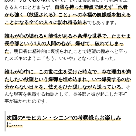
自我を持った時点で絶えず「他者
きる人々にとどまらず、
から強く《欲望される》こと」への幸福の飢餓感を抱える
ことになる全ての人々に訪れ得る結末
でもあります。
誰もが心の壊れる可能性がある不条理な世界で、たまたま
長谷部という1人の人間の心が、爆ぜて、破れてしまっ
た
。明日香に精神的に裏切られたことで絶望の極みへと至っ
たスズキのように「もう、いいや」となってしまった。
誰もが心中に、この世に生を受けた時点で、存在理由を満
たしたい欲望という爆弾を埋め込まれ、いつ爆発するのか
分からない日々を、怯えをひた隠しながら送っている
。そ
んな現実を象徴する物語として、長谷部と彼が起こした不祥
事が描かれたのです。
次回の“モヒカン・シニン”の考察録もお楽しみ
に……