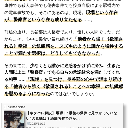
事件でも殺人事件でも傷害事件でも投身自殺による駅構内で
現場という存在
の電車事故でも、そこにあるのは、現場。
が、警察官という存在も成り立たせる
……。
前述の通り、長谷部は人格者であり、優しい人間でした。だ
「他者から強く《欲望さ
からこそ、心中に巣食い暴れ続ける
れる》幸福」の飢餓感を、スズキのように誰かを犠牲する
ことで満たす選択は、どうしてもできなかった
。
その果てに、
少なくとも誰かに迷惑をかけずに済み、生きた
人間以上に「警察官」である自らの承認欲求を満たしてくれ
「現場」を見つけ、長谷部の心中で溜まり続け
る相手
……
る「他者から強く《欲望される》ことへの幸福」の飢餓感
を慰めるようになった
のではないでしょうか。
Cinemarche
【ネタバレ解説】爆弾｜“最後の爆弾は見つかっていな
い”の意味は？続編考察で浮か...
2025/11/12