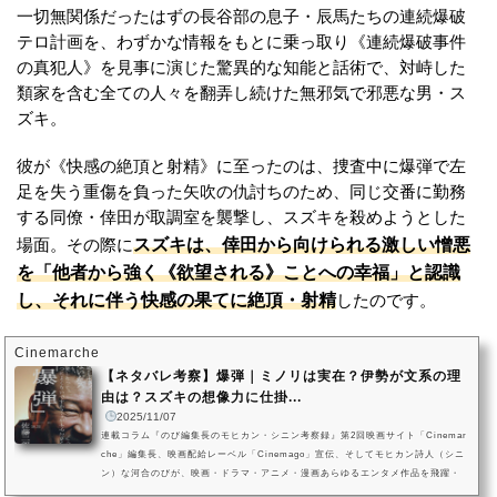
一切無関係だったはずの長谷部の息子・辰馬たちの連続爆破
テロ計画を、わずかな情報をもとに乗っ取り《連続爆破事件
の真犯人》を見事に演じた驚異的な知能と話術で、対峙した
類家を含む全ての人々を翻弄し続けた無邪気で邪悪な男・ス
ズキ。
彼が《快感の絶頂と射精》に至ったのは、捜査中に爆弾で左
足を失う重傷を負った矢吹の仇討ちのため、同じ交番に勤務
する同僚・倖田が取調室を襲撃し、スズキを殺めようとした
スズキは、倖田から向けられる激しい憎悪
場面。その際に
を「他者から強く《欲望される》ことへの幸福」と認識
し、それに伴う快感の果てに絶頂・射精
したのです。
Cinemarche
【ネタバレ考察】爆弾｜ミノリは実在？伊勢が文系の理
由は？スズキの想像力に仕掛...
2025/11/07
連載コラム『のび編集長のモヒカン・シニン考察録』第2回映画サイト「Cinemar
che」編集長、映画配給レーベル「Cinemago」宣伝、そしてモヒカン詩人（シニ
ン）な河合のびが、映画・ドラマ・アニメ・漫画あらゆるエンタメ作品を飛躍・
妄想まみれで考察・解説する連載コラム『のび編集長のモヒカン・シニン考察