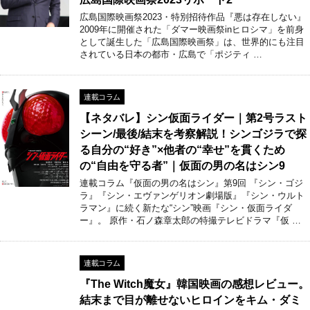
広島国際映画祭2023・特別招待作品『悪は存在しない』
2009年に開催された「ダマー映画祭inヒロシマ」を前身
として誕生した「広島国際映画祭」は、世界的にも注目
されている日本の都市・広島で「ポジティ …
連載コラム
【ネタバレ】シン仮面ライダー｜第2号ラスト
シーン/最後/結末を考察解説！シンゴジラで探
る自分の“好き”×他者の“幸せ”を貫くため
の“自由を守る者”｜仮面の男の名はシン9
連載コラム『仮面の男の名はシン』第9回 『シン・ゴジ
ラ』『シン・エヴァンゲリオン劇場版』『シン・ウルト
ラマン』に続く新たな“シン”映画『シン・仮面ライダ
ー』。 原作・石ノ森章太郎の特撮テレビドラマ『仮 …
連載コラム
『The Witch魔女』韓国映画の感想レビュー。
結末まで目が離せないヒロインをキム・ダミ