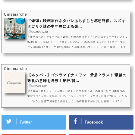
元が一切不明の男は突如として、都内に仕掛けられた爆弾の《予知》を開始し
た……。本記事では、映画『爆弾』のネタバレあらすじと共に、本作の魅力を紹
介。スズキと類家という《正体不明》な同類が繰り広げた心理ゲームの「箱...
Cinemarche
『爆弾』映画原作ネタバレあらすじと感想評価。スズキ
タゴサク謎の中年男による爆...
2025/03/20
呉勝浩のベストセラー小説『爆弾』が映画化決定！『このミステリーがすごい！ 2
023年版』（宝島社）、『ミステリが読みたい 2023年版（ハヤカワミステリマガ
ジン2023年1月号）』で1位を獲得した呉勝浩のベストセラー小説『爆弾』。スズ
キタゴサクという酔っぱらった中年男が、自販機と店員に乱暴を働き、警察に連
行されました。スズキタゴサクは軽快におしゃべりをしながら、都内での爆破を
予告します。そして次々と予告通りに爆発が起こり、彼は爆破事件の重要参考人
となりました。果たしてスズキタゴサクは本当に爆破犯人なのでしょ...
Cinemarche
【ネタバレ】ゴジラマイナスワン｜矛盾？ラスト/最後の
敬礼の意味を考察！酷評/賛...
2024/11/01
賛否両論「敬礼」シーンが描く《代わりに生き抜く者》の覚悟とは？日本制作の
実写ゴジラシリーズ作品としては『シン・ゴジラ』（2016）以来の7年ぶりとなる
「ゴジラ」生誕70周年記念作品として、山崎貴監督が手がけた映画『ゴジラ-1.
0』。2023年に公開されると大ヒットを記録、第96回アカデミー賞で邦画・アジア
映画史上初の視覚効果賞を受賞した本作は、2024年11月1日に初の地上波放送を迎
えます。本記事では『ゴジラ-1.0』でも特に賛否両論を呼んだ、映画終盤で描かれ
Twitter
Facebook
た「ゴジラへの敬礼」の意味についてクローズアップ。海神作戦（...