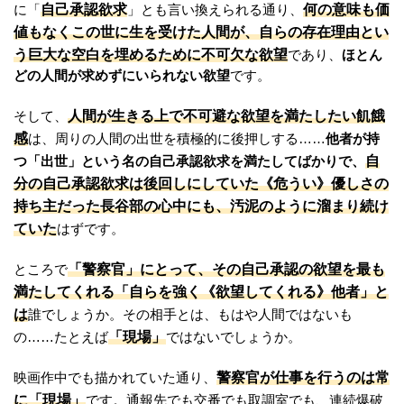
自己承認欲求
何の意味も価
に「
」とも言い換えられる通り、
値もなくこの世に生を受けた人間が、自らの存在理由とい
う巨大な空白を埋めるために不可欠な欲望
であり、
ほとん
どの人間が求めずにいられない欲望
です。
人間が生きる上で不可避な欲望を満たしたい飢餓
そして、
感
は、周りの人間の出世を積極的に後押しする……
他者が持
自
つ「出世」という名の自己承認欲求を満たしてばかりで、
分の自己承認欲求は後回しにしていた《危うい》優しさの
持ち主だった長谷部の心中にも、汚泥のように溜まり続け
ていた
はずです。
「警察官」にとって、その自己承認の欲望を最も
ところで
満たしてくれる「自らを強く《欲望してくれる》他者」と
は
誰でしょうか。その相手とは、もはや人間ではないも
「現場」
の……たとえば
ではないでしょうか。
警察官が仕事を行うのは常
映画作中でも描かれていた通り、
に「現場」
です。通報先でも交番でも取調室でも、連続爆破