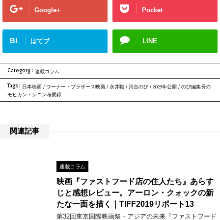
Google+
Pocket
B!
はてブ
LINE
Category :
連載コラム
Tags :
日本映画
/
ワーナー・ブラザース映画
/
永井聡
/
河合のび
/
2025年公開
/
のび編集長の
モヒカン・シニン考察録
関連記事
連載コラム
映画『ファストフード店の住人たち』あらす
じと感想レビュー。アーロン・クォックの新
たな一面を描く｜TIFF2019リポート13
第32回東京国際映画祭・アジアの未来『ファストフード