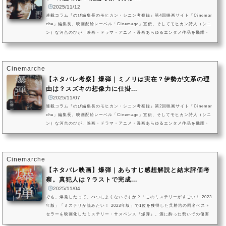
2025/11/12
連載コラム『のび編集長のモヒカン・シニン考察録』第4回映画サイト「Cinemar
che」編集長、映画配給レーベル「Cinemago」宣伝、そしてモヒカン詩人（シニ
ン）な河合のびが、映画・ドラマ・アニメ・漫画あらゆるエンタメ作品を飛躍・
妄想まみれで考察・解説する連載コラム『のび編集長のモヒカン・シニン考察
録』。第4回に取り挙げるのは、第1回と第2回に続き、山田裕貴×佐藤二朗のリア
ルタイム・サスペンス映画『爆弾』。本記事では映画『爆弾』のネタバレ言及を
交えながら、ラストシーンでスズキと対決した刑事・類家が口にしたセリフ...
Cinemarche
【ネタバレ考察】爆弾｜ミノリは実在？伊勢が文系の理
由は？スズキの想像力に仕掛...
2025/11/07
連載コラム『のび編集長のモヒカン・シニン考察録』第2回映画サイト「Cinemar
che」編集長、映画配給レーベル「Cinemago」宣伝、そしてモヒカン詩人（シニ
ン）な河合のびが、映画・ドラマ・アニメ・漫画あらゆるエンタメ作品を飛躍・
妄想まみれで考察・解説する連載コラム『のび編集長のモヒカン・シニン考察
録』。第2回は第1回に引き続き、2025年10月31日（金）全国公開を迎えた山田裕
貴×佐藤二朗のリアルタイム・サスペンス映画『爆弾』です。本記事では映画『爆
弾』のネタバレ言及を交えながら、スズキが伊勢に語り聞かせた「恋した...
Cinemarche
【ネタバレ映画】爆弾｜あらすじ感想解説と結末評価考
察。真犯人は？ラストで完成...
2025/11/04
でも、爆発したって、べつによくないですか？「このミステリーがすごい！ 2023
年版」「ミステリが読みたい！ 2023年版」で1位を獲得した呉勝浩の同名ベスト
セラーを映画化したミステリー・サスペンス『爆弾』。酒に酔った勢いでの傷害
で逮捕された、冴えない風体の中年男。「スズキタゴサク」とだけ名乗った、身