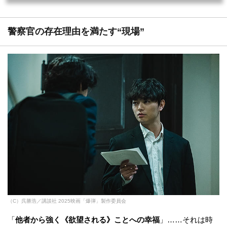
録』。第2回は第1回に引き続き、2025年10月31日（金）全国公開を迎えた山田裕
貴×佐藤二朗のリアルタイム・サスペンス映画『爆弾』です。本記事では映画『爆
弾』のネタバレ言及を交えながら、スズキが伊勢に語り聞かせた「恋した...
警察官の存在理由を満たす“現場”
（C）呉勝浩／講談社 2025映画「爆弾」製作委員会
「
他者から強く《欲望される》ことへの幸福
」……それは時