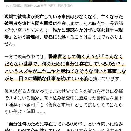
（C）呉勝浩／講談社 2025映画「爆弾」製作委員会
現場で被害者が死亡している事例は少なくなく、亡くなった
被害者を悼む人間も同様に存在
します。その時点で、長谷部
が思い至ったであろう
「誰かに迷惑をかけずに済む相手＝現
場」という論理は、容易に瓦解
することは言うまでもありま
せん。
警察官として働く人々が「こんなく
一方で映画作中では、
だらない世界で、何のために自分は存在しているのか？」
というスズキがニヤニヤと尋ねてきそうな問いと葛藤しな
がら、日々の過酷な仕事を続けている姿
も描いています。
優秀過ぎる人間がゆえにこの世界で自らの能力を存分に発揮
できずにいる類家、聞き込み捜査中に遭遇した警察官を見下
す唾棄すべき相手も《善良な市民》として接しなくてはなら
ない矢吹・倖田……。
「自分は何のために存在しているのか？」という問いに悩み
続け、やがて心が壊れていく。
それは警察官という職業を生