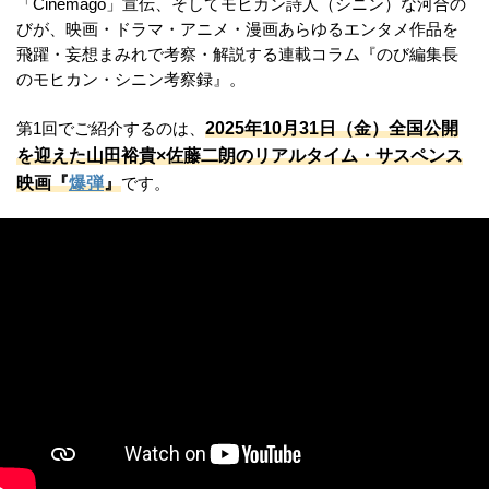
「Cinemago」宣伝、そしてモヒカン詩人（シニン）な河合の
びが、映画・ドラマ・アニメ・漫画あらゆるエンタメ作品を
飛躍・妄想まみれで考察・解説する連載コラム『のび編集長
のモヒカン・シニン考察録』。
2025年10月31日（金）全国公開
第1回でご紹介するのは、
を迎えた山田裕貴×佐藤二朗のリアルタイム・サスペンス
映画『
爆弾
』
です。