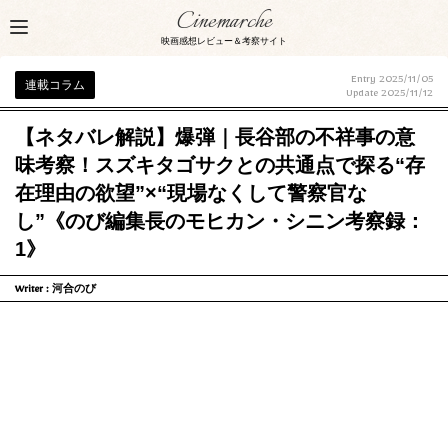
Cinemarche
映画感想レビュー＆考察サイト
Entry 2025/11/05
連載コラム
Update
2025/11/12
【ネタバレ解説】爆弾｜長谷部の不祥事の意
味考察！スズキタゴサクとの共通点で探る“存
在理由の欲望”×“現場なくして警察官な
し”《のび編集長のモヒカン・シニン考察録：
1》
Writer :
河合のび