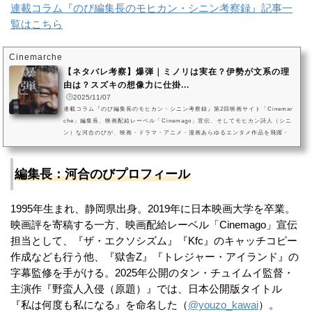
連載コラム『のび編集長のモヒカン・シニン考察録』記事一
覧はこちら
Cinemarche
【ネタバレ考察】爆弾｜ミノリは実在？伊勢が文系の理
由は？スズキの想像力に仕掛...
2025/11/07
連載コラム『のび編集長のモヒカン・シニン考察録』第2回映画サイト「Cinemar
che」編集長、映画配給レーベル「Cinemago」宣伝、そしてモヒカン詩人（シニ
ン）な河合のびが、映画・ドラマ・アニメ・漫画あらゆるエンタメ作品を飛躍・
妄想まみれで考察・解説する連載コラム『のび編集長のモヒカン・シニン考察
録』。第2回は第1回に引き続き、2025年10月31日（金）全国公開を迎えた山田裕
貴×佐藤二朗のリアルタイム・サスペンス映画『爆弾』です。本記事では映画『爆
編集長：河合のびプロフィール
弾』のネタバレ言及を交えながら、スズキが伊勢に語り聞かせた「恋した...
1995年生まれ、静岡県出身。2019年に日本映画大学を卒業。
映画評を寄稿する一方、映画配給レーベル「Cinemago」宣伝
担当として、『ザ・エクソシズム』『Kfc』のキャッチコピー
作成なども行う他、『獄舎Z』『トレジャー・アイランド』の
字幕監修を手がける。2025年公開のタン・チュイムイ監督・
主演作『野蛮人入侵（原題）』では、日本公開版タイトル
『私は何度も私になる』を命名した（
@youzo_kawai
）。