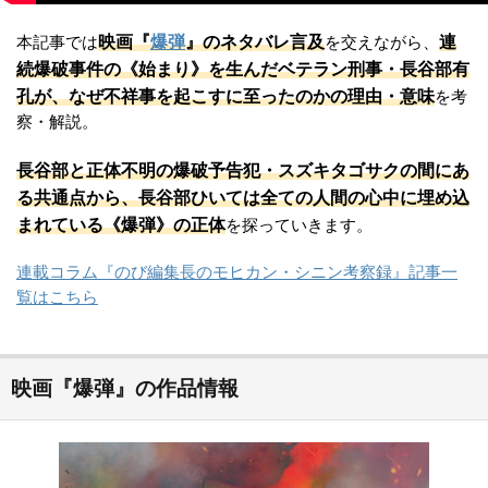
映画『
爆弾
』のネタバレ言及
連
本記事では
を交えながら、
続爆破事件の《始まり》を生んだベテラン刑事・長谷部有
孔が、なぜ不祥事を起こすに至ったのかの理由・意味
を考
察・解説。
長谷部と正体不明の爆破予告犯・スズキタゴサクの間にあ
る共通点から、長谷部ひいては全ての人間の心中に埋め込
まれている《爆弾》の正体
を探っていきます。
連載コラム『のび編集長のモヒカン・シニン考察録』記事一
覧はこちら
映画『爆弾』の作品情報