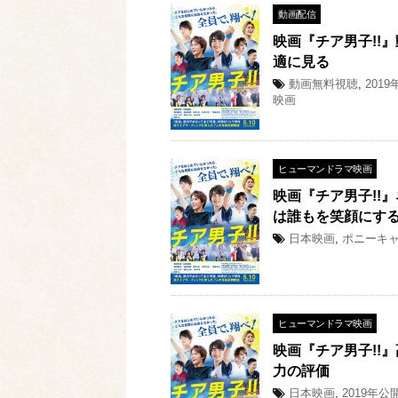
動画配信
映画『チア男子!!
適に見る
動画無料視聴
,
201
映画
ヒューマンドラマ映画
映画『チア男子!!
は誰もを笑顔にす
日本映画
,
ポニーキ
ヒューマンドラマ映画
映画『チア男子!!
力の評価
日本映画
,
2019年公