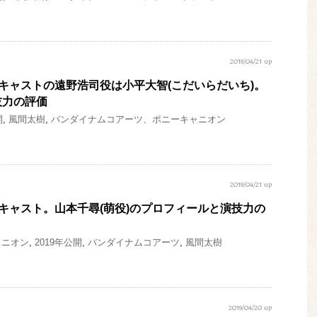
2019/04/21 up
』キャストの遠野浩司役は小平大智(こだいらだいち)。
技力の評価
開
,
風間太樹
,
バンダイナムコアーツ、ポニーキャニオン
2019/04/21 up
』キャスト。山本千尋(萌役)のプロフィールと演技力の
ャニオン
,
2019年公開
,
バンダイナムコアーツ
,
風間太樹
2019/04/20 up