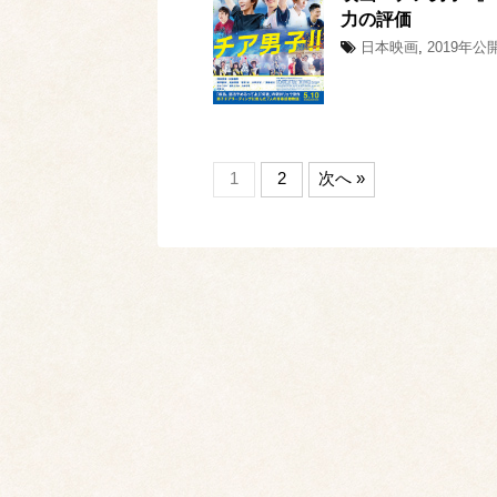
力の評価
日本映画
,
2019年公
1
2
次へ »