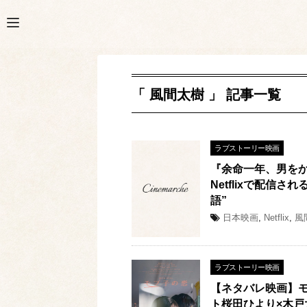
「 風間太樹 」 記事一覧
ラブストーリー映画
『余命一年、男を
Netflixで配信
語”
日本映画
,
Netflix
,
風
ラブストーリー映画
【ネタバレ映画】
ト桜田ひより×木戸