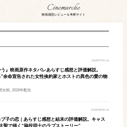
Cinemarche
映画感想レビュー＆考察サイト
2026/07/10 up
かう』映画原作ネタバレあらすじ感想と評価解説。
される‟余命宣告された女性倹約家とホストの異色の愛の物
間太樹
,
2026年配信
2026/06/08 up
モブ子の恋｜あらすじ感想と結末の評価解説。キャス
大聖で描く“脇役同士のラブストーリー”