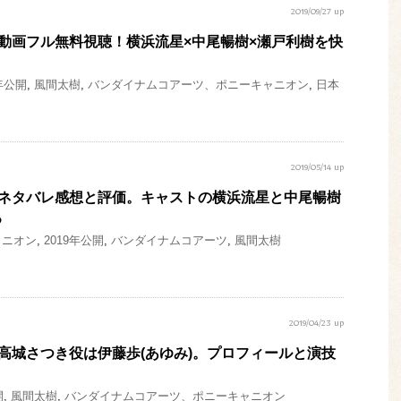
2019/09/27 up
』動画フル無料視聴！横浜流星×中尾暢樹×瀬戸利樹を快
9年公開
,
風間太樹
,
バンダイナムコアーツ、ポニーキャニオン
,
日本
2019/05/14 up
』ネタバレ感想と評価。キャストの横浜流星と中尾暢樹
る
ャニオン
,
2019年公開
,
バンダイナムコアーツ
,
風間太樹
2019/04/23 up
』高城さつき役は伊藤歩(あゆみ)。プロフィールと演技
開
,
風間太樹
,
バンダイナムコアーツ、ポニーキャニオン