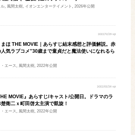
トル
,
風間太樹
,
イオンエンターテイメント
,
2026年公開
2022/12/29 up
まほ THE MOVIE｜あらすじ結末感想と評価解説。赤
人気ラブコメ‟30歳まで童貞だと魔法使いになれるら
ク・エース
,
風間太樹
,
2022年公開
2022/02/26 up
HE MOVIE』あらすじ/キャスト/公開日。ドラマのラ
赤楚衛二ｘ町田啓太主演で凱旋！
ク・エース
,
風間太樹
,
2022年公開