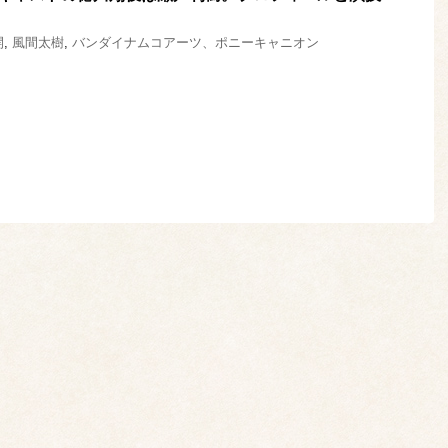
開
,
風間太樹
,
バンダイナムコアーツ、ポニーキャニオン