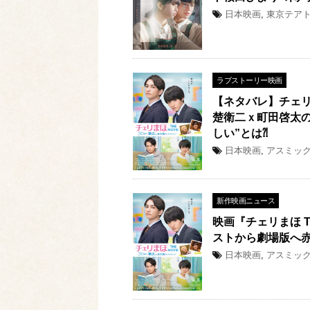
日本映画
,
東京テア
ラブストーリー映画
【ネタバレ】チェリ
楚衛二ｘ町田啓太の
しい”とは⁈
日本映画
,
アスミッ
新作映画ニュース
映画『チェリまほ T
ストから劇場版へ
日本映画
,
アスミッ