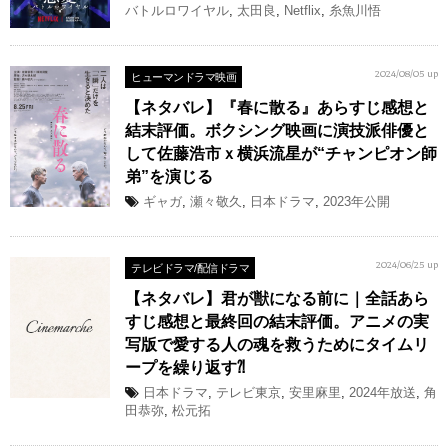
バトルロワイヤル
,
太田良
,
Netflix
,
糸魚川悟
ヒューマンドラマ映画
2024/08/05 up
【ネタバレ】『春に散る』あらすじ感想と
結末評価。ボクシング映画に演技派俳優と
して佐藤浩市ｘ横浜流星が“チャンピオン師
弟”を演じる
ギャガ
,
瀬々敬久
,
日本ドラマ
,
2023年公開
テレビドラマ/配信ドラマ
2024/06/25 up
【ネタバレ】君が獣になる前に｜全話あら
すじ感想と最終回の結末評価。アニメの実
写版で愛する人の魂を救うためにタイムリ
ープを繰り返す⁈
日本ドラマ
,
テレビ東京
,
安里麻里
,
2024年放送
,
角
田恭弥
,
松元拓