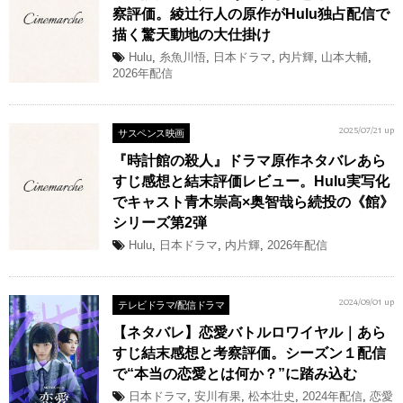
察評価。綾辻行人の原作がHulu独占配信で
描く驚天動地の大仕掛け
Hulu
,
糸魚川悟
,
日本ドラマ
,
内片輝
,
山本大輔
,
2026年配信
サスペンス映画
2025/07/21 up
『時計館の殺人』ドラマ原作ネタバレあら
すじ感想と結末評価レビュー。Hulu実写化
でキャスト青木崇高×奥智哉ら続投の《館》
シリーズ第2弾
Hulu
,
日本ドラマ
,
内片輝
,
2026年配信
テレビドラマ/配信ドラマ
2024/09/01 up
【ネタバレ】恋愛バトルロワイヤル｜あら
すじ結末感想と考察評価。シーズン１配信
で“本当の恋愛とは何か？”に踏み込む
日本ドラマ
,
安川有果
,
松本壮史
,
2024年配信
,
恋愛