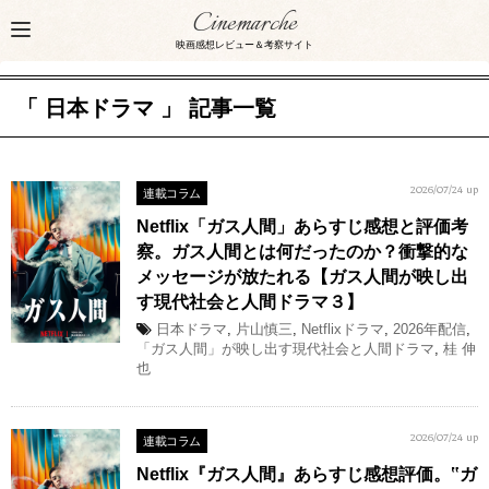
Cinemarche
映画感想レビュー＆考察サイト
「 日本ドラマ 」 記事一覧
連載コラム
2026/07/24 up
Netflix「ガス人間」あらすじ感想と評価考
察。ガス人間とは何だったのか？衝撃的な
メッセージが放たれる【ガス人間が映し出
す現代社会と人間ドラマ３】
日本ドラマ
,
片山慎三
,
Netflixドラマ
,
2026年配信
,
「ガス人間」が映し出す現代社会と人間ドラマ
,
桂 伸
也
連載コラム
2026/07/24 up
Netflix『ガス人間』あらすじ感想評価。‟ガ