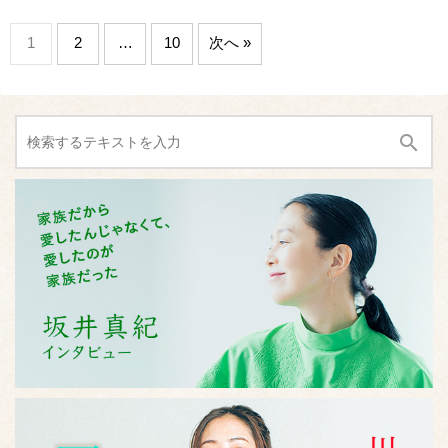
1
2
…
10
次へ »