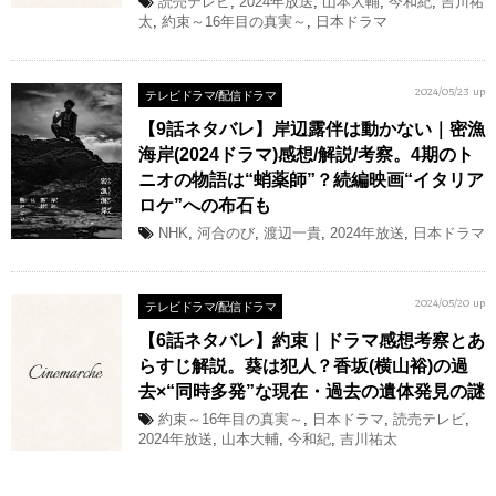
読売テレビ
,
2024年放送
,
山本大輔
,
今和紀
,
吉川祐
太
,
約束～16年目の真実～
,
日本ドラマ
テレビドラマ/配信ドラマ
2024/05/23 up
【9話ネタバレ】岸辺露伴は動かない｜密漁
海岸(2024ドラマ)感想/解説/考察。4期のト
ニオの物語は“蛸薬師”？続編映画“イタリア
ロケ”への布石も
NHK
,
河合のび
,
渡辺一貴
,
2024年放送
,
日本ドラマ
テレビドラマ/配信ドラマ
2024/05/20 up
【6話ネタバレ】約束｜ドラマ感想考察とあ
らすじ解説。葵は犯人？香坂(横山裕)の過
去×“同時多発”な現在・過去の遺体発見の謎
約束～16年目の真実～
,
日本ドラマ
,
読売テレビ
,
2024年放送
,
山本大輔
,
今和紀
,
吉川祐太