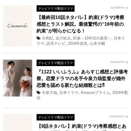
テレビドラマ/配信ドラマ
2024/06/14 up
【最終回10話ネタバレ】約束(ドラマ)考察
感想とラスト解説。最後驚愕の“16年前の
約束”が明らかになる！
今和紀
,
吉川祐太
,
約束～16年目の真実～
,
日本ド
ラマ
,
読売テレビ
,
2024年放送
,
山本大輔
テレビドラマ/配信ドラマ
2024/06/10 up
『1122 いいふうふ』あらすじ感想と評価考
察。恋愛ドラマの名手今泉力哉監督が婚外
恋愛を認める新たな結婚観とは⁈
今泉力哉
,
日本ドラマ
,
Amazonプライム
,
2024年配
信
テレビドラマ/配信ドラマ
2024/06/07 up
【9話ネタバレ】約束(ドラマ)考察感想とあ