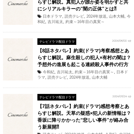
らすじ解説。真犯人が誰か姿を明かすと共
にシリアルキラーの”闇の正体”とは⁈
日本ドラマ
,
読売テレビ
,
2024年放送
,
山本大輔
,
今
和紀
,
吉川祐太
,
約束～16年目の真実～
テレビドラマ/配信ドラマ
2024/06/02 up
【8話ネタバレ】約束(ドラマ)考察感想とあ
らすじ解説。麻生殺しの犯人×有村の闇は？
予想外の進展も起こる連続殺人事件の行方
今和紀
,
吉川祐太
,
約束～16年目の真実～
,
日本ド
ラマ
,
読売テレビ
,
2024年放送
,
山本大輔
テレビドラマ/配信ドラマ
2024/05/24 up
【7話ネタバレ】約束(ドラマ)感想考察とあ
らすじ解説。天草の疑惑×犯人の新情報は？
香坂に降りかかった“悲しい事件”が絡み合
う新展開⁈