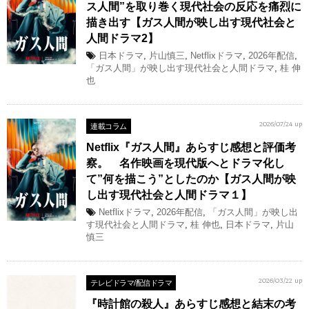
ス人間”を取り巻く現代社会の反応を痛烈に
描き出す【ガス人間が映し出す現代社会と
人間ドラマ2】
日本ドラマ
,
片山慎三
,
Netflixドラマ
,
2026年配信
,
「ガス人間」が映し出す現代社会と人間ドラマ
,
桂 伸
也
連載コラム
2026/07/24 up
Netflix『ガス人間』あらすじ感想と評価考
察。 名作映画を現代版へとドラマ化し
て”何を描こう”としたのか【ガス人間が映
し出す現代社会と人間ドラマ１】
Netflixドラマ
,
2026年配信
,
「ガス人間」が映し出
す現代社会と人間ドラマ
,
桂 伸也
,
日本ドラマ
,
片山
慎三
テレビドラマ/配信ドラマ
2026/03/22 up
『時計館の殺人』あらすじ感想と結末の考