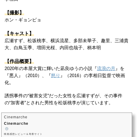
【撮影】
ホン・ギョンピョ
【キャスト】
広瀬すず、松坂桃李、横浜流星、多部未華子、趣里、三浦貴
大、白鳥玉季、増田光桜、内田也哉子、柄本明
【作品概要】
2020年の本屋大賞に輝いた凪良ゆうの小説『
流浪の月
』を
『悪人』（2010）、『
怒り
』（2016）の李相日監督で映画
化。
誘拐事件の“被害女児”だった女性を広瀬すずが、その事件
の“加害者”とされた男性を松坂桃李が演じています。
Cinemarche
Cinemarche
映画感想レビュー＆考察サイト