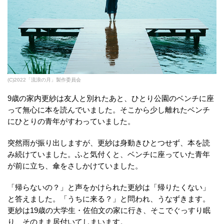
(C)2022「流浪の月」製作委員会
9歳の家内更紗は友人と別れたあと、ひとり公園のベンチに座
って無心に本を読んでいました。そこから少し離れたベンチ
にひとりの青年がすわっていました。
突然雨が振り出しますが、更紗は身動きひとつせず、本を読
み続けていました。ふと気付くと、ベンチに座っていた青年
が前に立ち、傘をさしかけていました。
「帰らないの？」と声をかけられた更紗は「帰りたくない」
と答えました。「うちに来る？」と問われ、うなずきます。
更紗は19歳の大学生・佐伯文の家に行き、そこでぐっすり眠
り、そのまま居付いてしまいます。