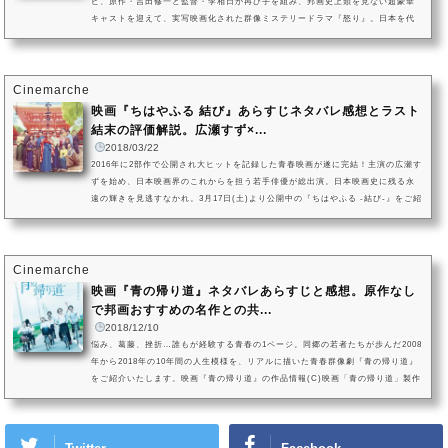
ビ、原作・吉田修一と監督・李相日が再び手を組み、邦画史上類を見ない超豪華
キャストを迎えて、実写映画化された群像ミステリードラマ『怒り』。日本を代
表する世界的な俳優となった渡辺謙を主演に、共演は森山未來、松山ケンイチ、
広瀬すず、綾野剛、宮崎あおい、妻夫木聡と日本映画界の名だたる俳優たちの演
技力が光る作品です。第40回日本アカデミー賞ノミネートされた映画『怒り』を
ご紹介します。 映画『怒り』の作品情報(C)2016 映画「怒り」製作委員...
Cinemarche
映画『ちはやふる 結び』あらすじネタバレ感想とラスト
結末の評価解説。広瀬すず×...
2018/03/22
2016年に2部作で公開され大ヒットを記録した青春映画が遂に完結！主演の広瀬す
ずを始め、日本映画界のこれからを担う若手俳優が総出演。日本映画史に残る永
遠の輝きを見逃すなかれ。3月17日(土)より公開中の『ちはやふる -結び-』をご紹
介します。1.『ちはやふる -結び-』の作品情報(C)2018 映画「ちはやふる」製作
委員会 (C)末次由紀／講談社【公開】2018年（日本映画）【監督・脚本】小泉徳
宏【キャスト】広瀬すず、野村周平、新田真剣佑、上白石萌音、矢本悠馬、森永
悠希、優希美青、佐野勇斗、清原果耶、松岡茉優、賀来賢人、清水...
Cinemarche
映画『青の帰り道』ネタバレあらすじと感想。原作なし
で邦画おすすめの名作との共...
2018/12/10
悩み、葛藤、挫折…誰もが経験する青春の1ページ。同郷の若者たちが歩んだ2008
年から2018年の10年間の人生模様を、リアルに描いた青春群像劇『青の帰り道』
をご紹介いたします。映画『青の帰り道』の作品情報(C)映画「青の帰り道」製作
委員会【公開】2018年（日本映画）【原案】おかもとまり【監督】藤井道人【キ
ャスト】真野恵里菜、清水くるみ、横浜流星、森永悠希、戸塚純貴、秋月三佳、
冨田佳輔、工藤夕貴、平田満【作品概要】群馬県前橋市と東京を舞台に、高校時
代の同級生7人が、卒業後、夢と現実の間でもがきながらそれぞれの道...