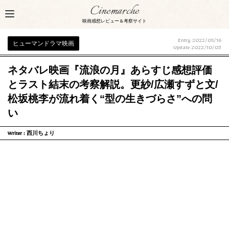
Cinemarche
映画感想レビュー＆考察サイト
Entry 2022/05/16
ヒューマンドラマ映画
Update
2022/10/03
ネタバレ映画『流浪の月』あらすじ感想評価
とラスト結末の考察解説。更紗/広瀬すずと文/
松坂桃李が流れ着く“型の生きづらさ”への問
い
Writer :
西川ちょり