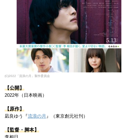
(C)2022「流浪の月」製作委員会
【公開】
2022年（日本映画）
【原作】
凪良ゆう『
流浪の月
』（東京創元社刊）
【監督・脚本】
李相日