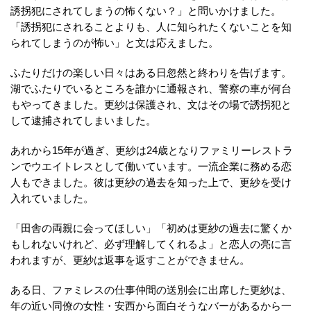
誘拐犯にされてしまうの怖くない？」と問いかけました。
「誘拐犯にされることよりも、人に知られたくないことを知
られてしまうのが怖い」と文は応えました。
ふたりだけの楽しい日々はある日忽然と終わりを告げます。
湖でふたりでいるところを誰かに通報され、警察の車が何台
もやってきました。更紗は保護され、文はその場で誘拐犯と
して逮捕されてしまいました。
あれから15年が過ぎ、更紗は24歳となりファミリーレストラ
ンでウエイトレスとして働いています。一流企業に務める恋
人もできました。彼は更紗の過去を知った上で、更紗を受け
入れていました。
「田舎の両親に会ってほしい」「初めは更紗の過去に驚くか
もしれないけれど、必ず理解してくれるよ」と恋人の亮に言
われますが、更紗は返事を返すことができません。
ある日、ファミレスの仕事仲間の送別会に出席した更紗は、
年の近い同僚の女性・安西から面白そうなバーがあるから一