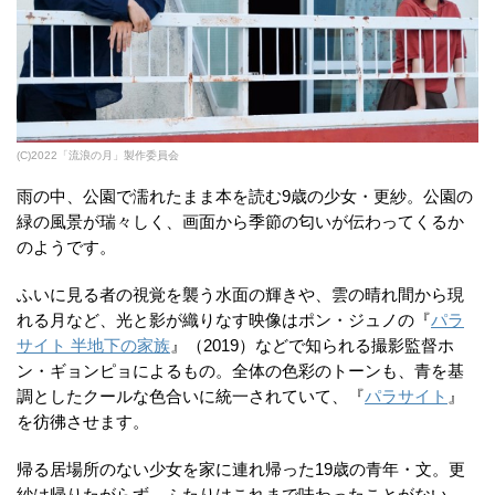
(C)2022「流浪の月」製作委員会
雨の中、公園で濡れたまま本を読む9歳の少女・更紗。公園の
緑の風景が瑞々しく、画面から季節の匂いが伝わってくるか
のようです。
ふいに見る者の視覚を襲う水面の輝きや、雲の晴れ間から現
れる月など、光と影が織りなす映像はポン・ジュノの『
パラ
サイト 半地下の家族
』（2019）などで知られる撮影監督ホ
ン・ギョンピョによるもの。全体の色彩のトーンも、青を基
調としたクールな色合いに統一されていて、『
パラサイト
』
を彷彿させます。
帰る居場所のない少女を家に連れ帰った19歳の青年・文。更