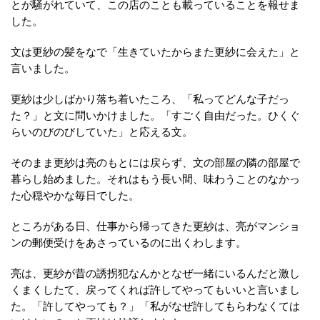
とが騒がれていて、この店のことも載っていることを報せま
した。
文は更紗の髪をなで「生きていたからまた更紗に会えた」と
言いました。
更紗は少しばかり落ち着いたころ、「私ってどんな子だっ
た？」と文に問いかけました。「すごく自由だった。ひくぐ
らいのびのびしていた」と応える文。
そのまま更紗は亮のもとには戻らず、文の部屋の隣の部屋で
暮らし始めました。それはもう長い間、味わうことのなかっ
た心穏やかな毎日でした。
ところがある日、仕事から帰ってきた更紗は、亮がマンショ
ンの郵便受けをあさっているのに出くわします。
亮は、更紗が昔の誘拐犯なんかとなぜ一緒にいるんだと激し
くまくしたて、戻ってくれば許してやってもいいと言いまし
た。「許してやっても？」「私がなぜ許してもらわなくては