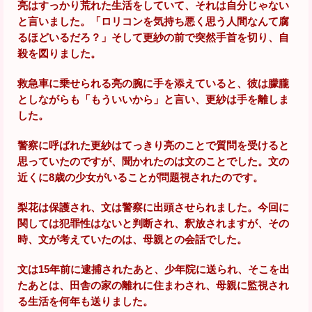
亮はすっかり荒れた生活をしていて、それは自分じゃない
と言いました。「ロリコンを気持ち悪く思う人間なんて腐
るほどいるだろ？」そして更紗の前で突然手首を切り、自
殺を図りました。
救急車に乗せられる亮の腕に手を添えていると、彼は朦朧
としながらも「もういいから」と言い、更紗は手を離しま
した。
警察に呼ばれた更紗はてっきり亮のことで質問を受けると
思っていたのですが、聞かれたのは文のことでした。文の
近くに8歳の少女がいることが問題視されたのです。
梨花は保護され、文は警察に出頭させられました。今回に
関しては犯罪性はないと判断され、釈放されますが、その
時、文が考えていたのは、母親との会話でした。
文は15年前に逮捕されたあと、少年院に送られ、そこを出
たあとは、田舎の家の離れに住まわされ、母親に監視され
る生活を何年も送りました。