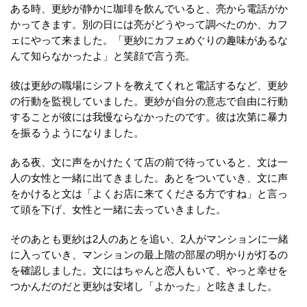
ある時、更紗が静かに珈琲を飲んでいると、亮から電話がか
かってきます。別の日には亮がどうやって調べたのか、カフ
ェにやって来ました。「更紗にカフェめぐりの趣味があるな
んて知らなかったよ」と笑顔で言う亮。
彼は更紗の職場にシフトを教えてくれと電話するなど、更紗
の行動を監視していました。更紗が自分の意志で自由に行動
することが彼には我慢ならなかったのです。彼は次第に暴力
を振るうようになりました。
ある夜、文に声をかけたくて店の前で待っていると、文は一
人の女性と一緒に出てきました。あとをついていき、文に声
をかけると文は「よくお店に来てくださる方ですね」と言っ
て頭を下げ、女性と一緒に去っていきました。
そのあとも更紗は2人のあとを追い、2人がマンションに一緒
に入っていき、マンションの最上階の部屋の明かりが灯るの
を確認しました。文にはちゃんと恋人もいて、やっと幸せを
つかんだのだと更紗は安堵し「よかった」と呟きました。