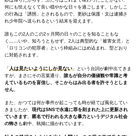
紗は帰りたがらず、ふたりはこれまで味わったことがない、
何にも怯えなくて良い穏やかな日々を過ごします。しかしこ
の行為は「誘拐」とされるもので、更紗は保護・文は逮捕さ
れ少年院へ送られるという結末を迎えます。
誰もこの2人のこの2ヶ月間の日々のことを知ることもな
く……いや、知ろうともせず、2人は典型的な「被害女児」と
「ロリコンの犯罪者」という枠組みにはめ込まれ、型どおり
に対処されます。
人は見たいようにしか見ない
「
」という台詞が劇中出てきま
すが、まさにその言葉通り、
誰もが自分の価値観や常識と考
えているものを盲信し、そこからはみ出る者を許そうとしま
せん
。
また、かつては何か事件が起こっても時が経てば風化してい
きましたが、
現代はSNSで永遠に罪を刻まれた上に更新され
ていきます
。
匿名で行われる大きな暴力というデジタル社会
の怖さ
も劇中、執拗に描かれています。