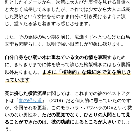
剌としたイメージから、次第に大人びた表情を見せる俳優へ
と大きく成長して来ましたが、本作では少女から大人に成長
した更紗という女性をそのまま自分に引き受けるように演
じ、堂々たる落ち着きすら感じさせます。
また、その更紗の幼少期を演じ、広瀬すずへとつなげた白鳥
玉季も素晴らしく、聡明で強い眼差しが印象に残ります。
自分自身をひ弱い木に重ねている文の心情を表現
するため
に、ぎりぎりまでに体を絞って演じた松阪桃李にはもう脱帽
まさに「植物的」な繊細さで文を演じき
以外ありません。
っています
。
亮に扮した横浜流星
に関しては、これまでの彼のベストアク
トは『
青の帰り道
』（2018）だと個人的に思っていたのです
が、今回それを更新。このモラハラ・パワハラのDVという救
いのない男性を、
ただの悪党でなく、ひとりの人間として見
ることができたのは、彼の功績によるところが大きい
でしょ
う。