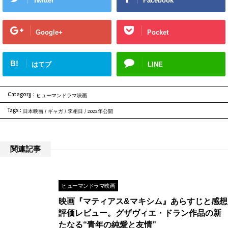
Twitter
Facebook
Google+
Pocket
B!
はてブ
LINE
Category :
ヒューマンドラマ映画
Tags :
日本映画
/
ギャガ
/
李相日
/
2022年公開
関連記事
ヒューマンドラマ映画
映画『マティアス&マキシム』あらすじと感想
評価レビュー。グザヴィエ・ドラン作品の新
たなる“青年の純愛と友情”