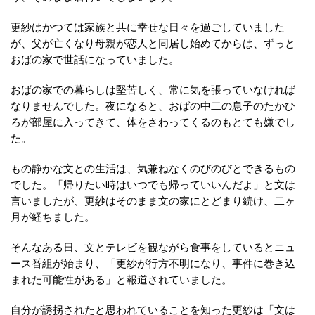
更紗はかつては家族と共に幸せな日々を過ごしていました
が、父が亡くなり母親が恋人と同居し始めてからは、ずっと
おばの家で世話になっていました。
おばの家での暮らしは堅苦しく、常に気を張っていなければ
なりませんでした。夜になると、おばの中二の息子のたかひ
ろが部屋に入ってきて、体をさわってくるのもとても嫌でし
た。
もの静かな文との生活は、気兼ねなくのびのびとできるもの
でした。「帰りたい時はいつでも帰っていいんだよ」と文は
言いましたが、更紗はそのまま文の家にとどまり続け、二ヶ
月が経ちました。
そんなある日、文とテレビを観ながら食事をしているとニュ
ース番組が始まり、「更紗が行方不明になり、事件に巻き込
まれた可能性がある」と報道されていました。
自分が誘拐されたと思われていることを知った更紗は「文は