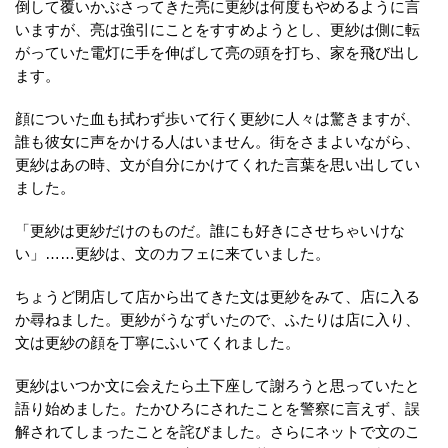
倒して覆いかぶさってきた亮に更紗は何度もやめるように言
いますが、亮は強引にことをすすめようとし、更紗は側に転
がっていた電灯に手を伸ばして亮の頭を打ち、家を飛び出し
ます。
顔についた血も拭わず歩いて行く更紗に人々は驚きますが、
誰も彼女に声をかける人はいません。街をさまよいながら、
更紗はあの時、文が自分にかけてくれた言葉を思い出してい
ました。
「更紗は更紗だけのものだ。誰にも好きにさせちゃいけな
い」……更紗は、文のカフェに来ていました。
ちょうど閉店して店から出てきた文は更紗をみて、店に入る
か尋ねました。更紗がうなずいたので、ふたりは店に入り、
文は更紗の顔を丁寧にふいてくれました。
更紗はいつか文に会えたら土下座して謝ろうと思っていたと
語り始めました。たかひろにされたことを警察に言えず、誤
解されてしまったことを詫びました。さらにネットで文のこ