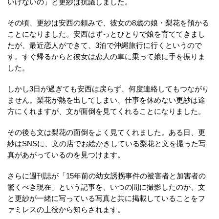
いけないの」と更紗は抗議しました。
その頃、更紗は安西の頼みで、彼女の8歳の娘・梨花を預かる
ことになりました。安西はずっとひとりで娘を育ててきまし
たが、最近恋人ができて、3泊で沖縄旅行に行くというので
す。すぐ帰るからと彼女は恋人の車に乗って娘に手を振りま
した。
しかし3日が過ぎても安西は戻らず、何度連絡してもつながり
ません。梨花が熱を出してしまい、仕事を休めない更紗は途
方にくれますが、文が面倒を見てくれることになりました。
その後も文は梨花の面倒をよく見てくれました。ある日、更
紗はSNSに、文の店でお絵かきしている梨花と文を撮った写
真があがっているのを見つけます。
さらに週刊誌が「15年前の幼女誘拐事件の被害者と加害者の
驚くべき現在」という記事を、いつの間に撮影したのか、文
と更紗が一緒に写っている写真と共に掲載していることをフ
ァミレスの上役から知らされます。