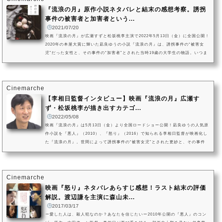
『流浪の月』原作小説ネタバレと結末の感想考察。誘拐
事件の被害者と加害者という...
2021/07/20
映画『流浪の月』が広瀬すずと松坂桃李主演で2022年5月13日（金）に全国公開！
2020年の本屋大賞に輝いた凪良ゆうの小説『流浪の月』は、誘拐事件の“被害女
児”だった女性と、その事件の“加害者”とされた当時19歳の大学生の物語。いつま
でも消えない“被害女児”と“加害者”というレッテルを貼られながらも惹かれあう2
人を描いた作品です。小説『流浪の月』が広瀬すずと松坂桃李主演で映画化決
定！ 監督・脚本を『悪人』（2010）『怒り』（2016）の李相日が務め、2022年
5月13日（金）に全国公開！。映画化決定に伴い、原作小説のネタバレあ...
Cinemarche
【李相日監督インタビュー】映画『流浪の月』広瀬す
ず・松坂桃李が描き出すカテゴ...
2022/05/08
映画『流浪の月』は5月13日（金）より全国ロードショー公開！凪良ゆうの人気原
作小説を『悪人』（2010）、『怒り』（2016）で知られる李相日監督が映画化し
た『流浪の月』。世間によって誘拐事件の“被害女児”とされた更紗と、その事件
の“加害者”とされた青年・佐伯文の15年後の再会を描いた本作は、大人になった
更紗役を広瀬すず、文役を松坂桃李が演じています。（C）Cinemarcheこのた
び、自ら原作者の凪良ゆうさんに直筆の手紙を書き、映画化を熱望したという李
相日監督にインタビュー。原作小説の魅力やW主演となった広瀬すず・松坂...
Cinemarche
映画『怒り』ネタバレあらすじ感想！ラスト結末の評価
解説。渡辺謙を主演に森山未...
2017/03/17
ー愛した人は、殺人犯なのか？あなたを信じたいー2010年公開の『悪人』のコン