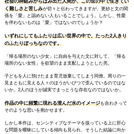
社会の枠組みからはみ出た人間が、この世の中で生きてい
く難しさと苦しみ
が切々と伝わってきますが、更紗と文の関
係を「愛」と認めない人もいることでしょう。しかし、性愛
を伴わないものは「愛」ではないのでしょうか？
いずれにしてもふたりは広い世界の中で、たった2人きり
のふたりぼっちなのです。
「帰る場所のない少女」に自由を与えた文に対して、「帰る
場所のない女性」を欲望のまま支配しようとした亮。
子どもを人に預けたまま育児放棄してしまう同僚。周りの一
見まともに見える人々のほうがいびつで歪んでいるのではな
いか。2人のほうが誠実でまっとうな存在なのではないか。
作品の中に頻繁に現れる澄んだ水のイメージ
も合わさって
そのような思いを抱かせます。
しかし本作は、センシティブなテーマを扱っている上に肝心
な問題を曖昧にしている傾向も見られ、そうした結論に向か