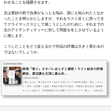
わせることを躊躇させます。
文は更紗の前で自身がもっとも悩み、誰にも知られたくなか
ったことを明らかにしますが、それをラスト近くに持ってき
てクライマックスとして描こうとしたがために、それまでの
文のアイデンティティーに対して問題を生じさせているよう
に感じます。
こうしたことをどう捉えるかで作品の評価は大きく変わるの
ではないでしょうか。
Cinemarche
映画『怒り』ネタバレあらすじ感想！ラスト結末の評価
解説。渡辺謙を主演に森山未...
2017/03/17
ー愛した人は、殺人犯なのか？あなたを信じたいー2010年公開の『悪人』のコン
ビ、原作・吉田修一と監督・李相日が再び手を組み、邦画史上類を見ない超豪華
キャストを迎えて、実写映画化された群像ミステリードラマ『怒り』。日本を代
表する世界的な俳優となった渡辺謙を主演に、共演は森山未來、松山ケンイチ、
広瀬すず、綾野剛、宮崎あおい、妻夫木聡と日本映画界の名だたる俳優たちの演
技力が光る作品です。第40回日本アカデミー賞ノミネートされた映画『怒り』を
ご紹介します。 映画『怒り』の作品情報(C)2016 映画「怒り」製作委員...