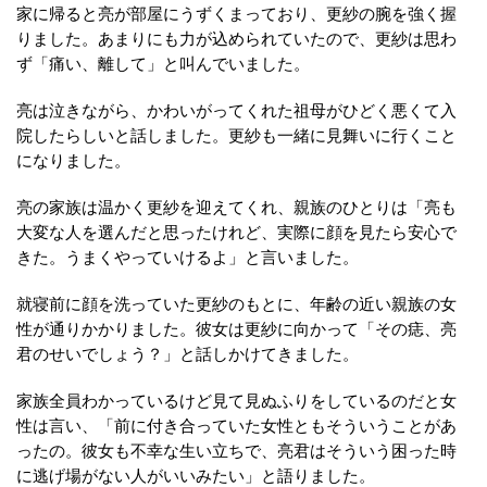
家に帰ると亮が部屋にうずくまっており、更紗の腕を強く握
りました。あまりにも力が込められていたので、更紗は思わ
ず「痛い、離して」と叫んでいました。
亮は泣きながら、かわいがってくれた祖母がひどく悪くて入
院したらしいと話しました。更紗も一緒に見舞いに行くこと
になりました。
亮の家族は温かく更紗を迎えてくれ、親族のひとりは「亮も
大変な人を選んだと思ったけれど、実際に顔を見たら安心で
きた。うまくやっていけるよ」と言いました。
就寝前に顔を洗っていた更紗のもとに、年齢の近い親族の女
性が通りかかりました。彼女は更紗に向かって「その痣、亮
君のせいでしょう？」と話しかけてきました。
家族全員わかっているけど見て見ぬふりをしているのだと女
性は言い、「前に付き合っていた女性ともそういうことがあ
ったの。彼女も不幸な生い立ちで、亮君はそういう困った時
に逃げ場がない人がいいみたい」と語りました。