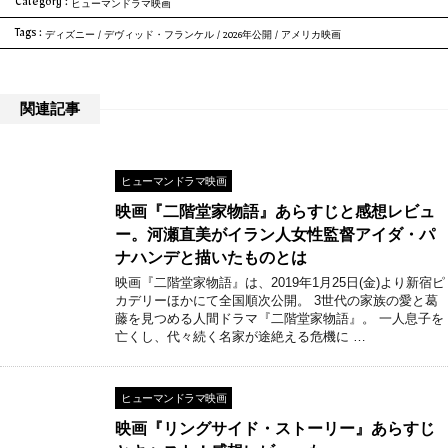
Category :
ヒューマンドラマ映画
Tags :
ディズニー
/
デヴィッド・フランケル
/
2026年公開
/
アメリカ映画
関連記事
ヒューマンドラマ映画
映画『二階堂家物語』あらすじと感想レビュ
ー。河瀬直美がイラン人女性監督アイダ・パ
ナハンデと描いたものとは
映画『二階堂家物語』は、2019年1月25日(金)より新宿ピ
カデリーほかにて全国順次公開。 3世代の家族の愛と葛
藤を見つめる人間ドラマ『二階堂家物語』。 一人息子を
亡くし、代々続く名家が途絶える危機に …
ヒューマンドラマ映画
映画『リングサイド・ストーリー』あらすじ