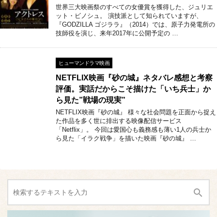
世界三大映画祭のすべての女優賞を獲得した、ジュリエ
ット・ビノシュ。 演技派として知られていますが、
『GODZILLA ゴジララ』（2014）では、原子力発電所の
技師役を演じ、来年2017年に公開予定の …
ヒューマンドラマ映画
NETFLIX映画『砂の城』ネタバレ感想と考察
評価。実話だからこそ描けた「いち兵士」か
ら見た”戦場の現実”
NETFLIX映画『砂の城』 様々な社会問題を正面から捉え
た作品を多く世に排出する映像配信サービス
「Netflix」。 今回は愛国心も義務感も薄い1人の兵士か
ら見た「イラク戦争」を描いた映画『砂の城』 …