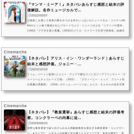
『マンマ・ミーア！』ネタバレあらすじ感想と結末の評
価解説。名作ミュージカルで...
2022/05/07
父親探しを通して真実の愛をみつける幸せいっぱいのミュージカル・コメディAB
BAのヒット曲で構成されたブロードウェイ・ミュージカルを『ソフィーの選択』
(1983)『プラダを着た悪魔』(2006)のメリル・ストリープ主演で映画化。結婚式
を控えた女性が顔も知らない父親とヴァージン・ロードを歩こうと決意したこと
から起きる騒動をユーモラスに描きます。監督を舞台版も手掛けたフィリダ・ロ
イドが務めます。『007/ゴールデンアイ』(1995)のピアース・ブロスナン、『英
国王のスピーチ』(2011)のコリン・ファース、ステラン・スカルスガル...
Cinemarche
【ネタバレ】アリス・イン・ワンダーランド｜あらすじ
結末と感想評価。ジョニー・...
2024/10/16
ティム・バートン監督×ジョニー・デップで贈るファンタジーアドベンチャー『チ
ャーリーとチョコレート工場』（2005）、『スウィーニー・トッド フリート街
の悪魔の理髪師』（2008）のティム・バートンが、ルイス・キャロルの名作児童
文学『不思議の国のアリス』と『鏡の国のアリス』の主人公アリスのその後を描
いたファンタジー。19歳に成長したアリスは、かつてワンダーランドに行ったこ
とを忘れかけていました。そんなアリスに母親は結婚することを望んでいます。
しかしアリスは、結婚をする気になれず、パーティー会場にいたウサギ...
Cinemarche
【ネタバレ】『教皇選挙』あらすじ感想と結末の評価考
察。コンクラーベの内幕に迫...
2025/06/23
神聖な教皇選挙で繰り広げられる人間劇新教皇を選出する教皇選挙「コンクラー
ベ」をテーマに、バチカンの内幕に迫る極上ミステリーです。本作公開中に、奇