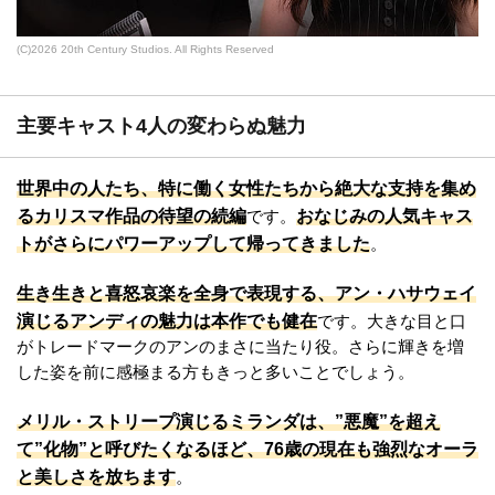
(C)2026 20th Century Studios. All Rights Reserved
主要キャスト4人の変わらぬ魅力
世界中の人たち、特に働く女性たちから絶大な支持を集め
るカリスマ作品の待望の続編
おなじみの人気キャス
です。
トがさらにパワーアップして帰ってきました
。
生き生きと喜怒哀楽を全身で表現する、アン・ハサウェイ
演じるアンディの魅力は本作でも健在
です。大きな目と口
がトレードマークのアンのまさに当たり役。さらに輝きを増
した姿を前に感極まる方もきっと多いことでしょう。
メリル・ストリープ演じるミランダは、”悪魔”を超え
て”化物”と呼びたくなるほど、76歳の現在も強烈なオーラ
と美しさを放ちます
。