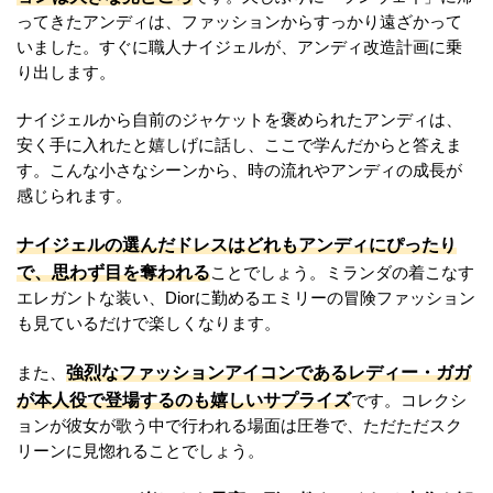
ってきたアンディは、ファッションからすっかり遠ざかって
いました。すぐに職人ナイジェルが、アンディ改造計画に乗
り出します。
ナイジェルから自前のジャケットを褒められたアンディは、
安く手に入れたと嬉しげに話し、ここで学んだからと答えま
す。こんな小さなシーンから、時の流れやアンディの成長が
感じられます。
ナイジェルの選んだドレスはどれもアンディにぴったり
で、思わず目を奪われる
ことでしょう。ミランダの着こなす
エレガントな装い、Diorに勤めるエミリーの冒険ファッション
も見ているだけで楽しくなります。
強烈なファッションアイコンであるレディー・ガガ
また、
が本人役で登場するのも嬉しいサプライズ
です。コレクシ
ョンが彼女が歌う中で行われる場面は圧巻で、ただただスク
リーンに見惚れることでしょう。