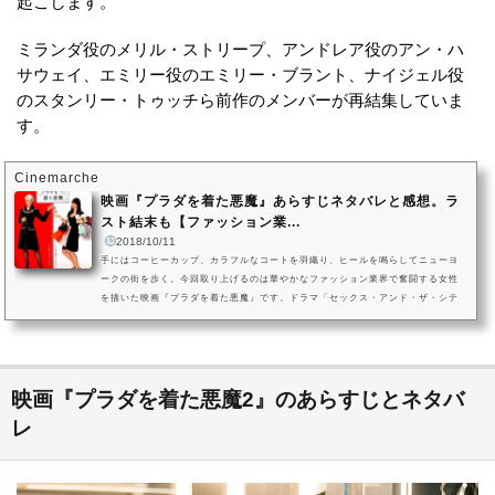
起こします。
ミランダ役のメリル・ストリープ、アンドレア役のアン・ハ
サウェイ、エミリー役のエミリー・ブラント、ナイジェル役
のスタンリー・トゥッチら前作のメンバーが再結集していま
す。
Cinemarche
映画『プラダを着た悪魔』あらすじネタバレと感想。ラ
スト結末も【ファッション業...
2018/10/11
手にはコーヒーカップ、カラフルなコートを羽織り、ヒールを鳴らしてニューヨ
ークの街を歩く。今回取り上げるのは華やかなファッション業界で奮闘する女性
を描いた映画『プラダを着た悪魔』です。ドラマ「セックス・アンド・ザ・シテ
ィ」シリーズのデビッド・フランケルが監督を努め、主人公アンドレア役にア
ン・ハサウェイ、鬼上司ミランダ役にメリル・ストリープが演じています。2006
年に全米公開されて、10年以上経った今も根強い人気を誇る本作『プラダを着た
悪魔』の魅力を探ります。映画『プラダを着た悪魔』の作品情報(C)2006 T...
映画『プラダを着た悪魔2』のあらすじとネタバ
レ