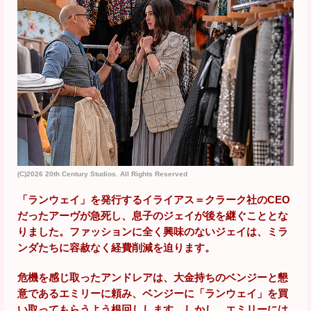
(C)2026 20th Century Studios. All Rights Reserved
「ランウェイ」を発行するイライアス＝クラーク社のCEO
だったアーヴが急死し、息子のジェイが後を継ぐこととな
りました。ファッションに全く興味のないジェイは、ミラ
ンダたちに容赦なく経費削減を迫ります。
危機を感じ取ったアンドレアは、大金持ちのベンジーと懇
意であるエミリーに頼み、ベンジーに「ランウェイ」を買
い取ってもらうよう根回しします。しかし、エミリーには