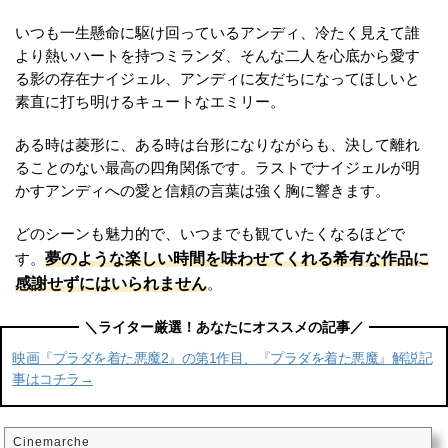
いつも一生懸命に駆け回っているアンディ、冷たく見えて誰
より熱いハートを持つミランダ、そんな二人を心底から愛す
る影の存在ナイジェル、アンディに友だちになってほしいと
素直に打ち明けるキュートなエミリー。
ある時は菱形に、ある時は台形になりながらも、決して離れ
ることのない最高の四角関係です。ラストでナイジェルが明
かすアンディへの愛と信頼の言葉は強く胸に響きます。
どのシーンも魅力的で、いつまでも観ていたくなるほどで
夢のような楽しい時間を味わせてくれる希有な作品に
す。
感謝せずにはいられません
。
映画『プラダを着た悪魔2』の第1作目、『プラダを着た悪魔』解説記
事はコチラ→
Cinemarche