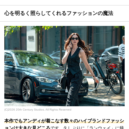
とを忘れかけていました。そんなアリスに母親は結婚することを望んでいます。
しかしアリスは、結婚をする気になれず、パーティー会場にいたウサギ...
心を明るく照らしてくれるファッションの魔法
(C)2026 20th Century Studios. All Rights Reserved
本作でもアンディが着こなす数々のハイブランドファッシ
ョンは大きな見どころ
です。久しぶりに「ランウェイ」に帰