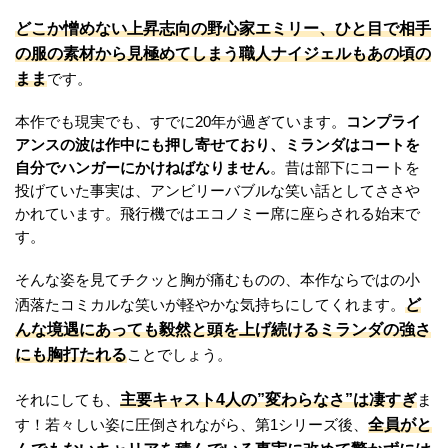
どこか憎めない上昇志向の野心家エミリー、ひと目で相手
の服の素材から見極めてしまう職人ナイジェルもあの頃の
まま
です。
本作でも現実でも、すでに20年が過ぎています。
コンプライ
アンスの波は作中にも押し寄せており、ミランダはコートを
自分でハンガーにかけねばなりません
。昔は部下にコートを
投げていた事実は、アンビリーバブルな笑い話としてささや
かれています。飛行機ではエコノミー席に座らされる始末で
す。
そんな姿を見てチクッと胸が痛むものの、本作ならではの小
ど
洒落たコミカルな笑いが軽やかな気持ちにしてくれます。
んな境遇にあっても毅然と頭を上げ続けるミランダの強さ
にも胸打たれる
ことでしょう。
主要キャスト4人の”変わらなさ”は凄すぎ
それにしても、
ま
全員がと
す！若々しい姿に圧倒されながら、第1シリーズ後、