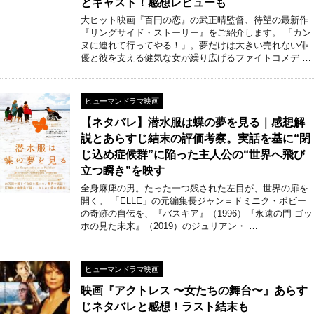
とキャスト！感想レビューも
大ヒット映画『百円の恋』の武正晴監督、待望の最新作
『リングサイド・ストーリー』をご紹介します。 「カン
ヌに連れて行ってやる！」。夢だけは大きい売れない俳
優と彼を支える健気な女が繰り広げるファイトコメデ …
ヒューマンドラマ映画
【ネタバレ】潜水服は蝶の夢を見る｜感想解
説とあらすじ結末の評価考察。実話を基に“閉
じ込め症候群”に陥った主人公の“世界へ飛び
立つ瞬き”を映す
全身麻痺の男。たった一つ残された左目が、世界の扉を
開く。 「ELLE」の元編集長ジャン＝ドミニク・ボビー
の奇跡の自伝を、『バスキア』（1996）『永遠の門 ゴッ
ホの見た未来』（2019）のジュリアン・ …
ヒューマンドラマ映画
映画『アクトレス 〜女たちの舞台〜』あらす
じネタバレと感想！ラスト結末も