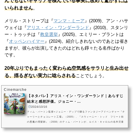
んでもないキャリアを積んでいる事実に改めて驚かずには
いられません
。
メリル・ストリープは『
マンマ・ミーア
』(2009)、アン・ハサ
ウェイは『
アリス・イン・ワンダーランド
』(2010)、スタンリ
ー・トゥッチは『
教皇選挙
』(2025)、エミリー・ブラントは
『
オッペンハイマー
』(2024)。紹介しきれないのであとは省き
ますが、彼らが出演してきたのはどれも錚々たる名作ばかり
です。
20年ぶりでもまったく変わらぬ空気感をサラリと生み出せ
る、揺るぎない実力に唸らされる
ことでしょう。
Cinemarche
【ネタバレ】アリス・イン・ワンダーランド｜あらすじ
結末と感想評価。ジョニー・...
2024/10/16
ティム・バートン監督×ジョニー・デップで贈るファンタジーアドベンチャー『チ
ャーリーとチョコレート工場』（2005）、『スウィーニー・トッド フリート街
の悪魔の理髪師』（2008）のティム・バートンが、ルイス・キャロルの名作児童
文学『不思議の国のアリス』と『鏡の国のアリス』の主人公アリスのその後を描
いたファンタジー。19歳に成長したアリスは、かつてワンダーランドに行ったこ