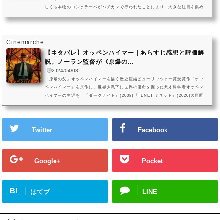
しくも本物のコンクラーベがバチカンで行われたことにより、大きな注目を集め
ました。監督は『西部戦線異状なし』（2022）のエドワード・ベルガー監督。
『イングリッシュ・ペイシェント』（1996）の名優レイフ・ファインズを主演務
めます。共演はスタンリー・トゥッチ、ジョン・リスゴー、イザベラ・ロッセリ
ーニ。熾烈なパワーゲームの先に待っていたのは、予想だにしなかった結...
Cinemarche
【ネタバレ】オッペンハイマー｜あらすじ感想と評価解
説。ノーラン監督が《原爆の...
2024/04/03
「原爆の父」オッペンハイマーを描く歴史巨編ピューリッツァー賞受賞作『オッ
ペンハイマー』を原作に、世界大戦下に世界の運命を握った天才科学者オッペン
ハイマーの生涯を、『ダークナイト』(2008)『TENET テネット』(2020)の巨匠
クリストファー・ノーラン監督が映し出した歴史大作。第96回アカデミー賞では
監督初の作品賞・監督賞ほか最多7部門を受賞する快挙を成し遂げました。主演男
優賞を受賞したキリアン・マーフィをはじめ、エミリー・ブラント、マット・デ
Twitter
Facebook
イモン、ロバート・ダウニー・Jr.ら実力派が顔をそろえます。原爆を生...
Google+
Pocket
B!
はてブ
LINE