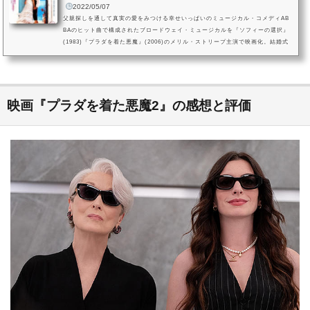
2022/05/07
父親探しを通して真実の愛をみつける幸せいっぱいのミュージカル・コメディAB
BAのヒット曲で構成されたブロードウェイ・ミュージカルを『ソフィーの選択』
(1983)『プラダを着た悪魔』(2006)のメリル・ストリープ主演で映画化。結婚式
を控えた女性が顔も知らない父親とヴァージン・ロードを歩こうと決意したこと
から起きる騒動をユーモラスに描きます。監督を舞台版も手掛けたフィリダ・ロ
イドが務めます。『007/ゴールデンアイ』(1995)のピアース・ブロスナン、『英
国王のスピーチ』(2011)のコリン・ファース、ステラン・スカルスガル...
映画『プラダを着た悪魔2』の感想と評価