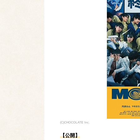
(C)CHOCOLATE Inc.
【公開】