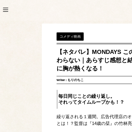
コメディ映画
【ネタバレ】MONDAYS
わらない｜あらすじ感想と
に胸が熱くなる！
Writer :
もりのちこ
毎日同じことの繰り返し。
それってタイムループかも！？
繰り返される１週間。広告代理店のオ
とは！？監督は『14歳の栞』の竹林