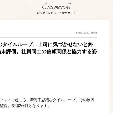
Cinemarche
映画感想レビュー＆考察サイト
Entry
2022/11/01
 このタイムループ、上司に気づかせないと終
結末評価。社員同士の信頼関係と協力する姿
フィスで起こる、摩訶不思議なタイムループ。その原因
亮監督。長編2作目となります。