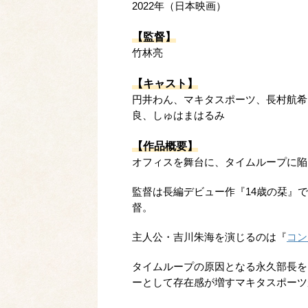
2022年（日本映画）
【監督】
竹林亮
【キャスト】
円井わん、マキタスポーツ、長村航希
良、しゅはまはるみ
【作品概要】
オフィスを舞台に、タイムループに陥
監督は長編デビュー作『14歳の栞』
督。
主人公・吉川朱海を演じるのは『
コン
タイムループの原因となる永久部長を
ーとして存在感が増すマキタスポーツ