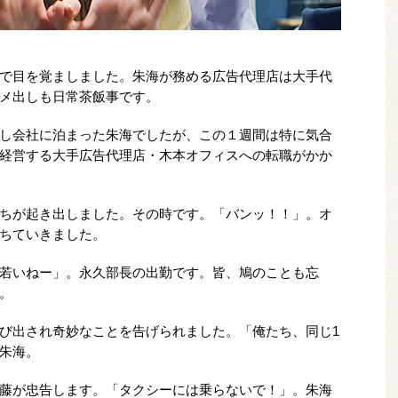
で目を覚ましました。朱海が務める広告代理店は大手代
メ出しも日常茶飯事です。
し会社に泊まった朱海でしたが、この１週間は特に気合
経営する大手広告代理店・木本オフィスへの転職がかか
ちが起き出しました。その時です。「バンッ！！」。オ
ちていきました。
若いねー」。永久部長の出勤です。皆、鳩のことも忘
。
び出され奇妙なことを告げられました。「俺たち、同じ1
朱海。
藤が忠告します。「タクシーには乗らないで！」。朱海