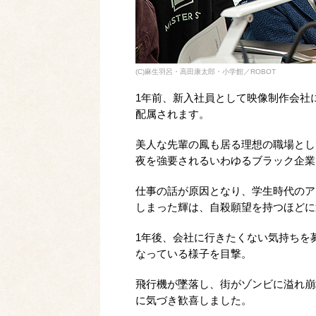
(C)麻生羽呂・高田康太郎・小学館／ROBOT
1年前、新入社員として映像制作会社
配属されます。
美人な先輩の鳳も居る理想の職場とし
夜を強要されるいわゆるブラック企業
仕事の話が原因となり、学生時代のア
しまった輝は、自殺願望を持つほどに
1年後、会社に行きたくない気持ちを
なっている様子を目撃。
飛行機が墜落し、街がゾンビに溢れ崩
に気づき歓喜しました。