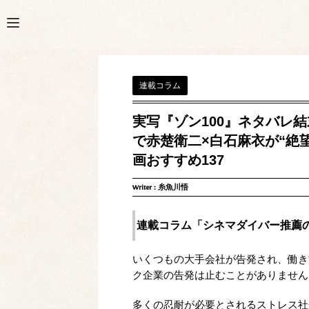
連載コラム
実写『ゾン100』ネタバレ結
で赤楚衛二×白石麻衣が“絶望
画おすすめ137
Writer :
糸魚川悟
連載コラム「シネマダイバー推薦のNe
いくつもの大手会社が告発され、働き
ク企業の告発は止むことがありません
多くの忍耐が必要とされるストレス社