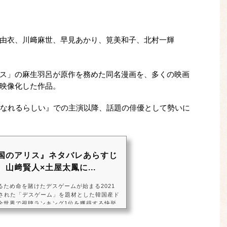
由衣、川﨑麻世、早見あかり、筧美和子、北村一輝
ス」の麻生羽呂が原作を務めた同名漫画を、多くの映画
映像化した作品。
になれるらしい』での主演以降、話題の俳優として勢いに
国のアリス』ネタバレあらすじ
山﨑賢人×土屋太鳳に...
ため命を賭けたデスゲームが始まる2021
占配信された「デスゲーム」を題材とした韓国産ド
全世界で視聴ランキング1位を獲得する快挙
のように世界中で「デスゲーム」を題材とし
く、独特の発想力を持つ「日本」もこのジャ