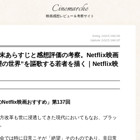
Cinemarche
映画感想レビュー＆考察サイト
Entry 2023/08/05
Update
2023/08/07
末あらすじと感想評価の考察。Netflix映画
の世界”を謳歌する若者を描く｜Netflix映
tflix映画おすすめ」第137回
方改革も世に浸透してきた現代においてもなお、ブラッ
。
会では時に日常こそが「絶望」そのものであり、非日常