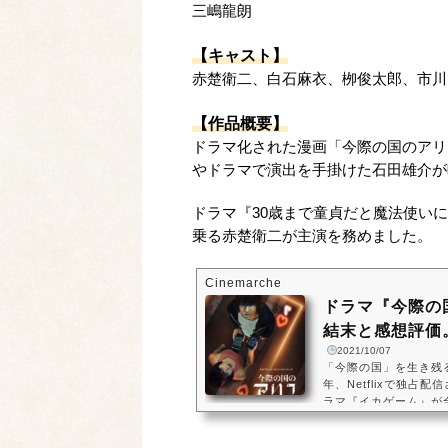
三嶋龍朗
【キャスト】
赤楚衛二、白石麻衣、栁俊太郎、市川
【作品概要】
ドラマ化された漫画「今際の国のアリ
やドラマで演出を手掛けた石田雄介が
ドラマ『30歳まで童貞だと魔法使い
乗る赤楚衛二が主演を務めました。
Cinemarche
ドラマ『今際の
結末と感想評価。
2021/10/07
「今際の国」を生き残る
年、Netflixで独
ラマ『イカゲーム』が
を成し遂げました。こ
た作品の需要は特に高