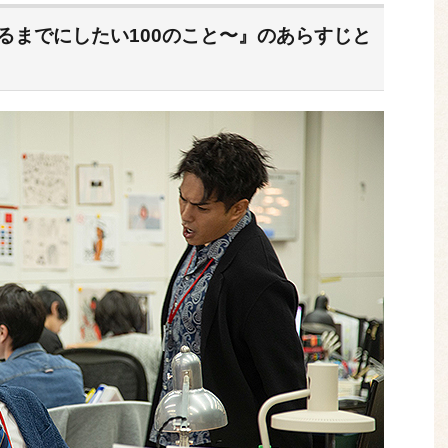
ました。今回は2020年にNetflixで独占配
視聴ランキングを取得し高い評価を受けた和
なるまでにしたい100のこと〜』のあらすじと
マ『今際の国のアリス』（2020）を、ネタバ