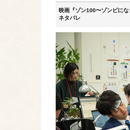
ンルで高い評価を受けてき
信され、全米で3位の
映画『ゾン100〜ゾンビに
製「デスゲーム」ドラ
レあらすじを含めご...
ネタバレ