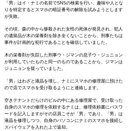
「男」はイ・ナミの名前でSNSの検索を行い、趣味や人とな
りを特定するとスマホの暗証番号の解除を試みようとします
が失敗。
その頃、森の中から惨殺された女性の死体が発見され、犯人
の遺留品が木の栄養剤を除き全くないことから、刑事たちは
事件が計画的な犯行であることを確信していました。
木の栄養剤が失踪した刑事ウ・ジマンの息子ウ・ジュニョン
が利用していたものと同一のものであることから、ジマンは
ジュニョンを疑っていました。
「男」はわざと液晶を壊し、ナミにスマホの修理屋に預けた
ので店でスマホを受け取るようにと連絡します。
空きテナントだらけのビルの中にある修理屋で、受け取った
自身のスマホの修理を依頼するナミは、修理依頼書にパスワ
ードを記入しますがその店員こそが「男」であり、「男」は
液晶を修理しつつ、自身のパソコンにナミのスマホを接続し
スパイウェアを入れた上で返却。