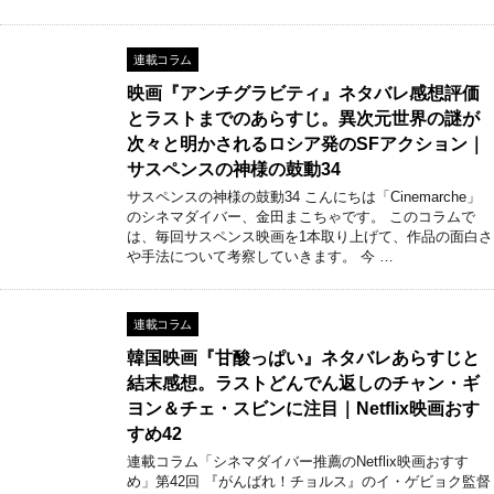
連載コラム
映画『アンチグラビティ』ネタバレ感想評価
とラストまでのあらすじ。異次元世界の謎が
次々と明かされるロシア発のSFアクション｜
サスペンスの神様の鼓動34
サスペンスの神様の鼓動34 こんにちは「Cinemarche」
のシネマダイバー、金田まこちゃです。 このコラムで
は、毎回サスペンス映画を1本取り上げて、作品の面白さ
や手法について考察していきます。 今 …
連載コラム
韓国映画『甘酸っぱい』ネタバレあらすじと
結末感想。ラストどんでん返しのチャン・ギ
ヨン＆チェ・スビンに注目｜Netflix映画おす
すめ42
連載コラム「シネマダイバー推薦のNetflix映画おすす
め」第42回 『がんばれ！チョルス』のイ・ゲビョク監督