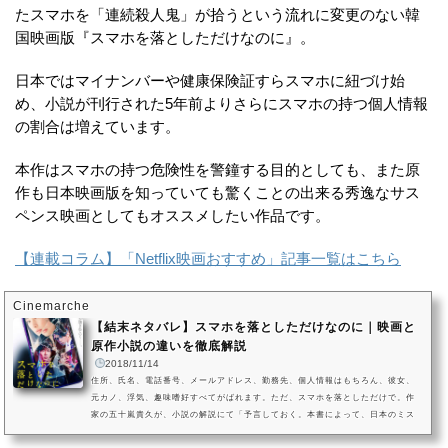
たスマホを「連続殺人鬼」が拾うという流れに変更のない韓
国映画版『スマホを落としただけなのに』。
日本ではマイナンバーや健康保険証すらスマホに紐づけ始
め、小説が刊行された5年前よりさらにスマホの持つ個人情報
の割合は増えています。
本作はスマホの持つ危険性を警鐘する目的としても、また原
作も日本映画版を知っていても驚くことの出来る秀逸なサス
ペンス映画としてもオススメしたい作品です。
【連載コラム】「Netflix映画おすすめ」記事一覧はこちら
Cinemarche
【結末ネタバレ】スマホを落としただけなのに｜映画と
原作小説の違いを徹底解説
2018/11/14
住所、氏名、電話番号、メールアドレス、勤務先、個人情報はもちろん、彼女、
元カノ、浮気、趣味嗜好すべてがばれます。ただ、スマホを落としただけで。作
家の五十嵐貴久が、小説の解説にて「予言しておく。本書によって、日本のミス
テリーは劇的に変わる」と宣言したほど、ミステリー界に新たな新風を巻き起こ