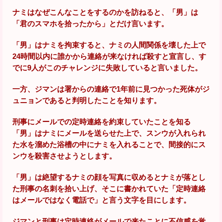
ナミはなぜこんなことをするのかを訪ねると、「男」は
「君のスマホを拾ったから」とだけ言います。
「男」はナミを拘束すると、ナミの人間関係を壊した上で
24時間以内に誰かから連絡が来なければ殺すと宣言し、す
でに9人がこのチャレンジに失敗していると言いました。
一方、ジマンは署からの連絡で1年前に見つかった死体がジ
ュニョンであると判明したことを知ります。
刑事にメールでの定時連絡を約束していたことを知る
「男」はナミにメールを送らせた上で、スンウが入れられ
た水を溜めた浴槽の中にナミを入れることで、間接的にス
ンウを殺害させようとします。
「男」は絶望するナミの顔を写真に収めるとナミが落とし
た刑事の名刺を拾い上げ、そこに書かれていた「定時連絡
はメールではなく電話で」と言う文字を目にします。
ジマンと刑事は定時連絡がメールで来たことに不信感を覚