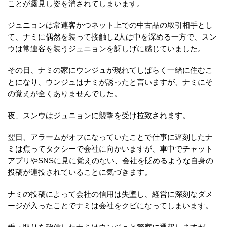
ことが露見し姿を消されてしまいます。
ジュニョンは常連客かつネット上での中古品の取引相手とし
て、ナミに偶然を装って接触し2人は中を深める一方で、スン
ウは常連客を装うジュニョンを訝しげに感じていました。
その日、ナミの家にウンジュが現れてしばらく一緒に住むこ
とになり、ウンジュはナミが誘ったと言いますが、ナミにそ
の覚えが全くありませんでした。
夜、スンウはジュニョンに襲撃を受け拉致されます。
翌日、アラームがオフになっていたことで仕事に遅刻したナ
ミは焦ってタクシーで会社に向かいますが、車中でチャット
アプリやSNSに見に覚えのない、会社を貶めるような自身の
投稿が連投されていることに気づきます。
ナミの投稿によって会社の信用は失墜し、経営に深刻なダメ
ージが入ったことでナミは会社をクビになってしまいます。