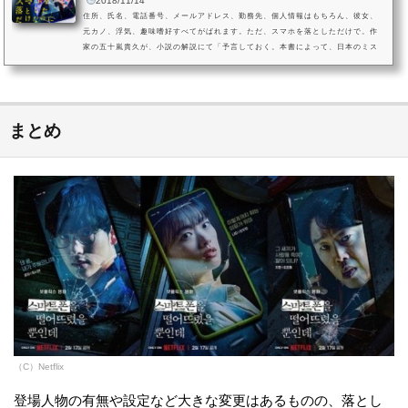
2018/11/14
住所、氏名、電話番号、メールアドレス、勤務先、個人情報はもちろん、彼女、
元カノ、浮気、趣味嗜好すべてがばれます。ただ、スマホを落としただけで。作
家の五十嵐貴久が、小説の解説にて「予言しておく。本書によって、日本のミス
テリーは劇的に変わる」と宣言したほど、ミステリー界に新たな新風を巻き起こ
した作品。志駕晃の『スマホを落としただけなのに』が、実写映画化されまし
た。監督は『リング』の中田秀夫監督。ホラー映画の巨匠、中田秀夫監督が、現
代ミステリーの恐怖をどのように演出するのか。原作との違いを分析し、...
まとめ
（C）Netflix
登場人物の有無や設定など大きな変更はあるものの、落とし