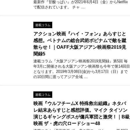
最新作『甘酸っぱい』が2021年6月4日（金）からNetflix
で配信されています。 チャ …
連載コラム
アクション映画『ハイ・フォン』あらすじと
感想。ベトナムの総合武術ボビナムで敵を蹴
散らせ！｜OAFF大阪アジアン映画祭2019見
聞録5
連載コラム『大阪アジアン映画祭2019見聞録』第5回 毎
年3月に開催される大阪アジアン映画祭も今年で第14回目
となります。2019年3月08日(金)から3月17日（日）まで
の10日間に渡ってアジア全域 …
連載コラム
映画『ウルフチームX 特殊救出組織』ネタバ
レ結末あらすじと感想評価。マイク タイソン
演じるギャングボスが傭兵軍団と激突！｜B級
映画 ザ・虎の穴ロードショー48