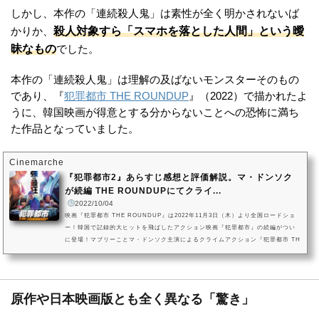
しかし、本作の「連続殺人鬼」は素性が全く明かされないば
殺人対象すら「スマホを落とした人間」という曖
かりか、
昧なもの
でした。
本作の「連続殺人鬼」は理解の及ばないモンスターそのもの
であり、『
犯罪都市 THE ROUNDUP
』（2022）で描かれたよ
うに、韓国映画が得意とする分からないことへの恐怖に満ち
た作品となっていました。
Cinemarche
『犯罪都市2』あらすじ感想と評価解説。マ・ドンソク
が続編 THE ROUNDUPにてクライ...
2022/10/04
映画『犯罪都市 THE ROUNDUP』は2022年11月3日（木）より全国ロードショ
ー！韓国で記録的大ヒットを飛ばしたアクション映画『犯罪都市』の続編がつい
に登場！マブリーことマ・ドンソク主演によるクライムアクション『犯罪都市 TH
E ROUNDUP』。本作でも彼の抜群の最強ぶりが光るとともに、息つく暇もない
激しいアクションが展開します。監督・脚本は前作で助監督を務めたイ・サンヨ
ン監督。映画『犯罪都市 THE ROUNDUP』の作品情報(C)ABO Entertainment
Co.,Ltd. & BIGPUNCH PICTURES & HONG FILM & B.A.ENTERTAINMENT C
原作や日本映画版とも全く異なる「驚き」
ORP...