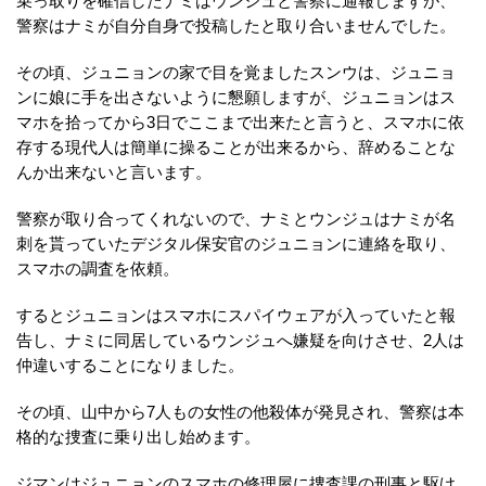
乗っ取りを確信したナミはウンジュと警察に通報しますが、
警察はナミが自分自身で投稿したと取り合いませんでした。
その頃、ジュニョンの家で目を覚ましたスンウは、ジュニョ
ンに娘に手を出さないように懇願しますが、ジュニョンはス
マホを拾ってから3日でここまで出来たと言うと、スマホに依
存する現代人は簡単に操ることが出来るから、辞めることな
んか出来ないと言います。
警察が取り合ってくれないので、ナミとウンジュはナミが名
刺を貰っていたデジタル保安官のジュニョンに連絡を取り、
スマホの調査を依頼。
するとジュニョンはスマホにスパイウェアが入っていたと報
告し、ナミに同居しているウンジュへ嫌疑を向けさせ、2人は
仲違いすることになりました。
その頃、山中から7人もの女性の他殺体が発見され、警察は本
格的な捜査に乗り出し始めます。
ジマンはジュニョンのスマホの修理屋に捜査課の刑事と駆け