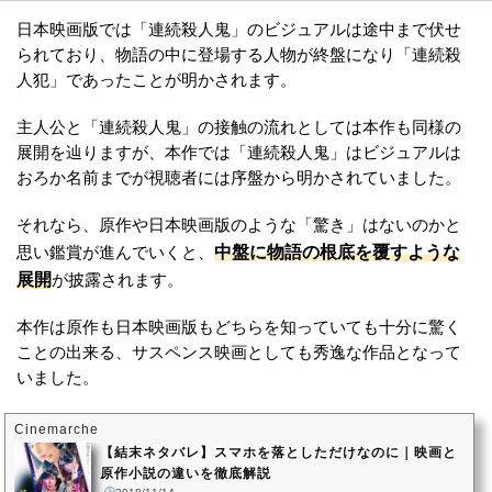
日本映画版では「連続殺人鬼」のビジュアルは途中まで伏せ
られており、物語の中に登場する人物が終盤になり「連続殺
人犯」であったことが明かされます。
主人公と「連続殺人鬼」の接触の流れとしては本作も同様の
展開を辿りますが、本作では「連続殺人鬼」はビジュアルは
おろか名前までが視聴者には序盤から明かされていました。
それなら、原作や日本映画版のような「驚き」はないのかと
中盤に物語の根底を覆すような
思い鑑賞が進んでいくと、
展開
が披露されます。
本作は原作も日本映画版もどちらを知っていても十分に驚く
ことの出来る、サスペンス映画としても秀逸な作品となって
いました。
Cinemarche
【結末ネタバレ】スマホを落としただけなのに｜映画と
原作小説の違いを徹底解説