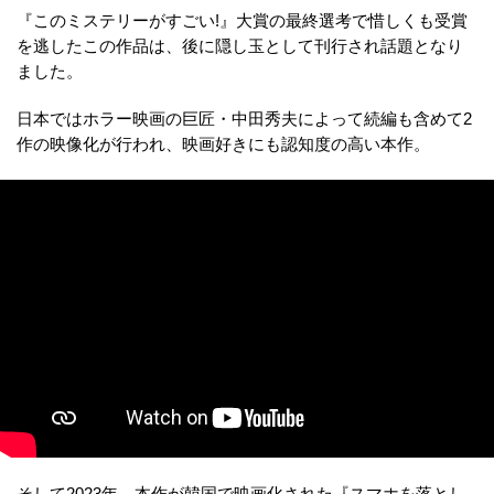
『このミステリーがすごい!』大賞の最終選考で惜しくも受賞
を逃したこの作品は、後に隠し玉として刊行され話題となり
ました。
日本ではホラー映画の巨匠・中田秀夫によって続編も含めて2
作の映像化が行われ、映画好きにも認知度の高い本作。
そして2023年、本作が韓国で映画化された『スマホを落とし