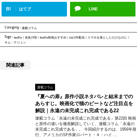
B!
はてブ
LINE
Category :
連載コラム
Tags :
Netflix
/
糸魚川悟
/
Netflix映画おすすめ
/
2023年配信
/
スマホを落としただけなのに
/
キム・テジュン
関連記事
連載コラム
『夏への扉』原作小説ネタバレと結末までの
あらすじ。映画化で猫のピートなど注目点を
解説｜永遠の未完成これ完成である22
連載コラム「永遠の未完成これ完成である」第22回 映画
と原作の違いを徹底解説していく、連載コラム「永遠の
未完成これ完成である」。 今回紹介するのは、1956年発
行、アメリカのSF作家ロバート・Ａ・ハイ …