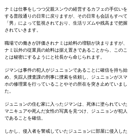
ナミは仕事をしつつ父親スンウの経営するカフェの手伝いを
する普段通りの日常に戻りますが、その日常も会話もすべて
「男」によって監視されており、生活リズムや残高まで把握
されていきます。
職場での働きが評価されナミは給料の増額が決まりますが、
ナミ以外の従業員の給料は据え置きであることから、このこ
とは秘密にするようにと社長から命じられます。
ジマンは事件の犯人がジュニョンであることに確信を持ち始
め、失踪人捜査課の刑事に捜索を依頼し、ジュニョンがスマ
ホの修理業を行っていることやその所在を突き止めていまし
た。
ジュニョンの住む家に入ったジマンは、死体に塗られていた
マニキュアや死んだ女性の写真を見つけ、ジュニョンが犯人
であることを確信。
しかし、侵入者を警戒していたジュニョンに部屋に侵入した