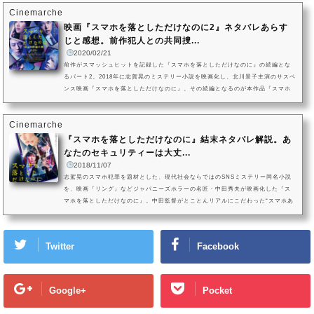
した作品。志駕晃の『スマホを落としただけなのに』が、実写映画化されまし
Cinemarche
た。監督は『リング』の中田秀夫監督。ホラー映画の巨匠、中田秀夫監督が、現
代ミステリーの恐怖をどのように演出するのか。原作との違いを分析し、...
映画『スマホを落としただけなのに2』ネタバレあらす
じと感想。前作犯人との共同捜...
2020/02/21
前作がスマッシュヒットを記録した『スマホを落としただけなのに』の続編とな
るパート2。2018年に志賀晃のミステリー小説を映画化し、北川景子主演のサスペ
ンス映画『スマホを落としただけなのに』。その続編となるのが本作品『スマホ
を落としただけなのに 囚われの殺人鬼』。中田秀夫監督が再び演出を指揮して、
前作に登場した千葉雄大演じるトラウマを抱えた刑事・加賀谷を主人公にお
Cinemarche
き、“あの連続殺人事件”から数カ月後に起きた新たな事件を描く。前作に引き続き
浦野役を成田凌が演じ、新たなヒロインには「乃木坂46」の白石麻衣が...
『スマホを落としただけなのに』結末ネタバレ解説。あ
なたのセキュリティーは大丈...
2018/11/07
志駕晃のスマホ犯罪を題材とした、現代社会ならではのSNSミステリー同名小説
を、映画『リング』などジャパニーズホラーの名匠・中田秀夫が映画化した『ス
マホを落としただけなのに』。中田監督がとことんリアルにこだわった“スマホあ
るある”が満載な本作は、あなたのスマホのセキュリティ対策やSNSとの付き合い
方を問う作品となっています。そこで今回は、本作を鑑賞し、「スマホもSNSも
怖い！でもスマホがないと生きていけない！」という方のために、「スマ落と」
Twitter
Facebook
キャラクターに学ぶ、スマホとの上手な付き合い方を探っていきます。映...
Google+
Pocket