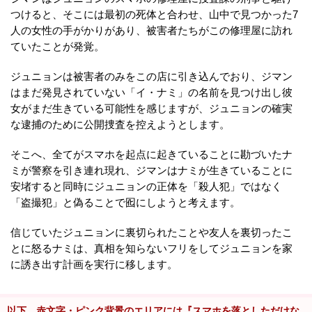
つけると、そこには最初の死体と合わせ、山中で見つかった7
人の女性の手がかりがあり、被害者たちがこの修理屋に訪れ
ていたことが発覚。
ジュニョンは被害者のみをこの店に引き込んでおり、ジマン
はまだ発見されていない「イ・ナミ」の名前を見つけ出し彼
女がまだ生きている可能性を感じますが、ジュニョンの確実
な逮捕のために公開捜査を控えようとします。
そこへ、全てがスマホを起点に起きていることに勘づいたナ
ミが警察を引き連れ現れ、ジマンはナミが生きていることに
安堵すると同時にジュニョンの正体を「殺人犯」ではなく
「盗撮犯」と偽ることで囮にしようと考えます。
信じていたジュニョンに裏切られたことや友人を裏切ったこ
とに怒るナミは、真相を知らないフリをしてジュニョンを家
に誘き出す計画を実行に移します。
以下、赤文字・ピンク背景のエリアには『スマホを落としただけな