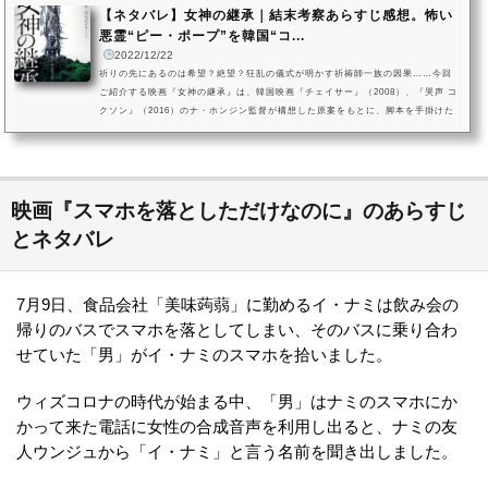
【ネタバレ】女神の継承｜結末考察あらすじ感想。怖い
悪霊“ピー・ポープ”を韓国“コ...
2022/12/22
祈りの先にあるのは希望？絶望？狂乱の儀式が明かす祈祷師一族の因果……今回
ご紹介する映画『女神の継承』は、韓国映画『チェイサー』（2008）、『哭声 コ
クソン』（2016）のナ・ホンジン監督が構想した原案をもとに、脚本を手掛けた
タイのバンジョン・ピサンタナクーン監督がメガフォンを取りました。タイ東北
部の村の祈祷師一族を取材するという、ドキュメンタリー撮影の設定で描かれ
た、タイと韓国による合同モキュメンタリー映画です。祈祷師の一族であるニム
がその役割や信仰対象の女神について取材を受けますが、姉のノイの夫が亡...
映画『スマホを落としただけなのに』のあらすじ
とネタバレ
7月9日、食品会社「美味蒟蒻」に勤めるイ・ナミは飲み会の
帰りのバスでスマホを落としてしまい、そのバスに乗り合わ
せていた「男」がイ・ナミのスマホを拾いました。
ウィズコロナの時代が始まる中、「男」はナミのスマホにか
かって来た電話に女性の合成音声を利用し出ると、ナミの友
人ウンジュから「イ・ナミ」と言う名前を聞き出しました。