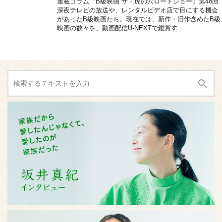
連載コラム「B級映画 ザ・虎の穴ロードショー」第48回
深夜テレビの放送や、レンタルビデオ店で目にする機会
があったB級映画たち。現在では、新作・旧作含めたB級
映画の数々を、動画配信U-NEXTで鑑賞す …