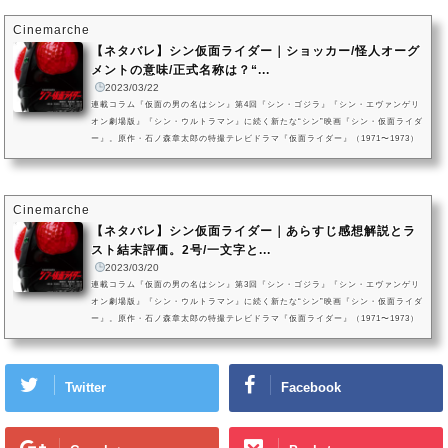
／チョウオーグについてクローズアップ。仮面ライダー第0号／チョウオーグの
各“元ネタ”解説はもちろん、「ハビタット世界」という名の由来から見...
Cinemarche
【ネタバレ】シン仮面ライダー｜ショッカー/怪人オーグ
メントの意味/正式名称は？“...
2023/03/22
連載コラム『仮面の男の名はシン』第4回『シン・ゴジラ』『シン・エヴァンゲリ
オン劇場版』『シン・ウルトラマン』に続く新たな“シン”映画『シン・仮面ライダ
ー』。原作・石ノ森章太郎の特撮テレビドラマ『仮面ライダー』（1971〜1973）
及び関連作品群を基に、庵野秀明が監督・脚本を手がけた作品です。本記事で
は、“人類の持続可能な幸福”の実現を掲げる謎の秘密結社「SHOCKER（ショッ
カー）」の正体／目的についてクローズアップ。ネタバレ言及ありで、一人の人
間の“絶望”が起因となったであろうSHOCKERの創設経緯、人工知能「アイ」...
Cinemarche
【ネタバレ】シン仮面ライダー｜あらすじ感想解説とラ
スト結末評価。2号/一文字と...
2023/03/20
連載コラム『仮面の男の名はシン』第3回『シン・ゴジラ』『シン・エヴァンゲリ
オン劇場版』『シン・ウルトラマン』に続く新たな“シン”映画『シン・仮面ライダ
ー』。原作・石ノ森章太郎の特撮テレビドラマ『仮面ライダー』（1971〜1973）
及び関連作品群を基に、庵野秀明が監督・脚本を手がけた作品です。本記事で
は、ついに2023年3月に劇場公開を迎えた『シン・仮面ライダー』の内容をネタバ
レ有りあらすじとともにご紹介。様々な“原作”を基に形作られた本作のストーリ
Twitter
Facebook
ー、映画ラストにて「仮面ライダー」本郷猛・一文字隼人が見出した“...