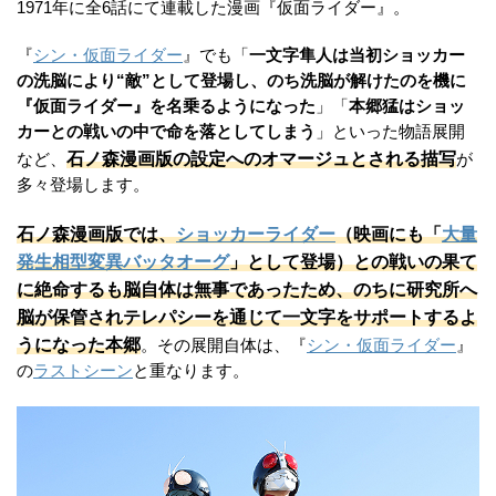
1971年に全6話にて連載した漫画『仮面ライダー』。
『
シン・仮面ライダー
』でも「
一文字隼人は当初ショッカー
の洗脳により“敵”として登場し、のち洗脳が解けたのを機に
『仮面ライダー』を名乗るようになった
」「
本郷猛はショッ
カーとの戦いの中で命を落としてしまう
」といった物語展開
石ノ森漫画版の設定へのオマージュとされる描写
など、
が
多々登場します。
石ノ森漫画版では、
ショッカーライダー
（映画にも「
大量
発生相型変異バッタオーグ
」として登場）との戦いの果て
に絶命するも脳自体は無事であったため、のちに研究所へ
脳が保管されテレパシーを通じて一文字をサポートするよ
うになった本郷
。その展開自体は、『
シン・仮面ライダー
』
の
ラストシーン
と重なります。