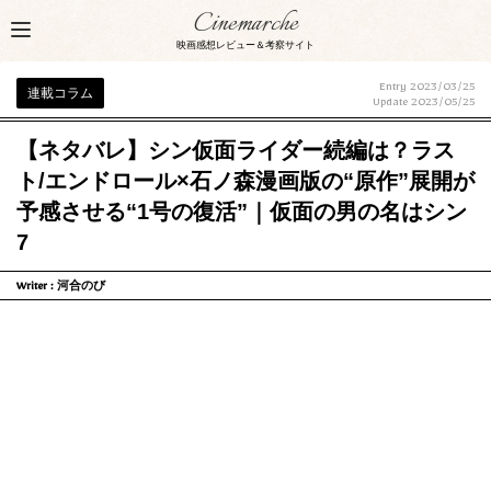
Cinemarche
映画感想レビュー＆考察サイト
Entry 2023/03/25
連載コラム
Update
2023/05/25
【ネタバレ】シン仮面ライダー続編は？ラス
ト/エンドロール×石ノ森漫画版の“原作”展開が
予感させる“1号の復活”｜仮面の男の名はシン
7
Writer :
河合のび