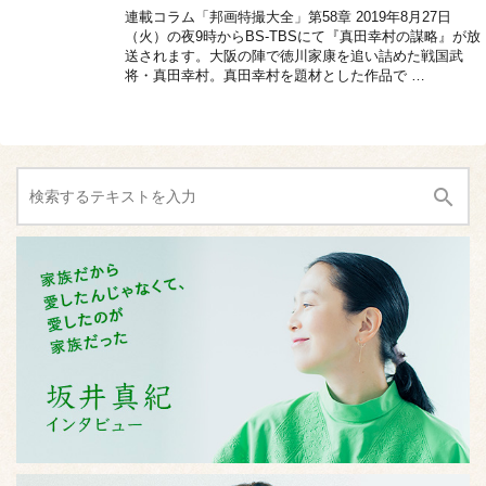
連載コラム「邦画特撮大全」第58章 2019年8月27日
（火）の夜9時からBS-TBSにて『真田幸村の謀略』が放
送されます。大阪の陣で徳川家康を追い詰めた戦国武
将・真田幸村。真田幸村を題材とした作品で …