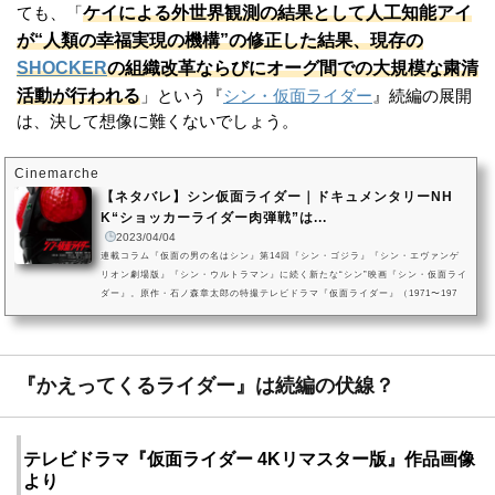
ケイによる外世界観測の結果として人工知能アイ
ても、「
が“人類の幸福実現の機構”の修正した結果、現存の
SHOCKER
の組織改革ならびにオーグ間での大規模な粛清
活動が行われる
」という『
シン・仮面ライダー
』続編の展開
は、決して想像に難くないでしょう。
Cinemarche
【ネタバレ】シン仮面ライダー｜ドキュメンタリーNH
K“ショッカーライダー肉弾戦”は...
2023/04/04
連載コラム『仮面の男の名はシン』第14回『シン・ゴジラ』『シン・エヴァンゲ
リオン劇場版』『シン・ウルトラマン』に続く新たな“シン”映画『シン・仮面ライ
ダー』。原作・石ノ森章太郎の特撮テレビドラマ『仮面ライダー』（1971〜197
3）及び関連作品群を基に、庵野秀明が監督・脚本を手がけた作品です。本記事で
は、『シン・仮面ライダー』の撮影に密着したメイキング・ドキュメンタリー番
組であり、2023年3月31日にNHK・BSプレミアムにて放映されて以降物議を醸し
続けている『ドキュメント「シン・仮面ライダー」～ヒーローアクショ...
『かえってくるライダー』は続編の伏線？
テレビドラマ『仮面ライダー 4Kリマスター版』作品画像
より