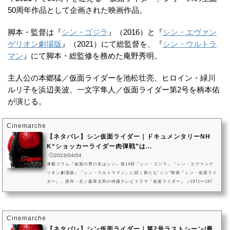
50周年作品として企画された映画作品。
脚本・監督は『
シン・ゴジラ
』（2016）と『
シン・エヴァン
ゲリオン劇場版
』（2021）にて総監督を、『
シン・ウルトラ
マン
』にて脚本・総監修を務めた庵野秀明。
主人公の本郷猛／仮面ライダーを池松壮亮、ヒロイン・緑川
ルリ子を浜辺美波、一文字隼人／仮面ライダー第2号を柄本佑
が演じる。
Cinemarche
【ネタバレ】シン仮面ライダー｜ドキュメンタリーNH
K“ショッカーライダー肉弾戦”は...
2023/04/04
連載コラム『仮面の男の名はシン』第14回『シン・ゴジラ』『シン・エヴァンゲ
リオン劇場版』『シン・ウルトラマン』に続く新たな“シン”映画『シン・仮面ライ
ダー』。原作・石ノ森章太郎の特撮テレビドラマ『仮面ライダー』（1971〜197
3）及び関連作品群を基に、庵野秀明が監督・脚本を手がけた作品です。本記事で
は、『シン・仮面ライダー』の撮影に密着したメイキング・ドキュメンタリー番
組であり、2023年3月31日にNHK・BSプレミアムにて放映されて以降物議を醸し
続けている『ドキュメント「シン・仮面ライダー」～ヒーローアクショ...
Cinemarche
【ネタバレ】シン仮面ライダー｜第2号ラストシーン/最