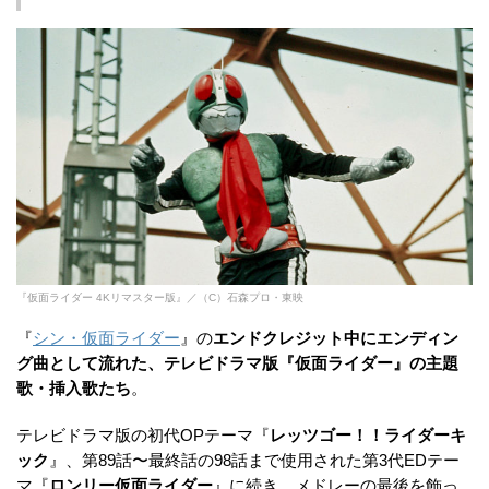
『仮面ライダー 4Kリマスター版』／（C）石森プロ・東映
『
シン・仮面ライダー
』の
エンドクレジット中にエンディン
グ曲として流れた、テレビドラマ版『仮面ライダー』の主題
歌・挿入歌たち
。
テレビドラマ版の初代OPテーマ『
レッツゴー！！ライダーキ
ック
』、第89話〜最終話の98話まで使用された第3代EDテー
マ『
ロンリー仮面ライダー
』に続き、メドレーの最後を飾っ