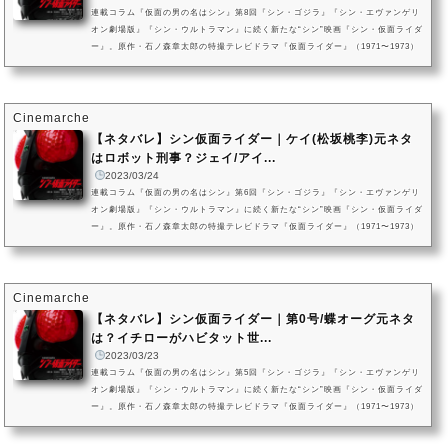
連載コラム『仮面の男の名はシン』第8回『シン・ゴジラ』『シン・エヴァンゲリ
オン劇場版』『シン・ウルトラマン』に続く新たな“シン”映画『シン・仮面ライダ
ー』。原作・石ノ森章太郎の特撮テレビドラマ『仮面ライダー』（1971〜1973）
及び関連作品群を基に、庵野秀明が監督・脚本を手がけた作品です。本記事で
は、映画『シン・仮面ライダー』の“賛否両論”な感想・評価とその要因についてク
ローズアップ。アクションシーンの評価から受け取れる“続編”への期待の高まり、
そして「シン・シリーズ史上“最濃”の情報量の映画」という評価が...
Cinemarche
【ネタバレ】シン仮面ライダー｜ケイ(松坂桃李)元ネタ
はロボット刑事？ジェイ/アイ...
2023/03/24
連載コラム『仮面の男の名はシン』第6回『シン・ゴジラ』『シン・エヴァンゲリ
オン劇場版』『シン・ウルトラマン』に続く新たな“シン”映画『シン・仮面ライダ
ー』。原作・石ノ森章太郎の特撮テレビドラマ『仮面ライダー』（1971〜1973）
及び関連作品群を基に、庵野秀明が監督・脚本を手がけた作品です。本記事で
は、秘密結社「SHOCKER」を生み出した人工知能「アイ」、そしてアイが“外世
界観測用自律型人工知能”として生み出した「ジェイ」と「ケイ」（CV：松坂桃
李）についてクローズアップ。アイ／ジェイ／ケイの元ネタとネーミング...
Cinemarche
【ネタバレ】シン仮面ライダー｜第0号/蝶オーグ元ネタ
は？イチローがハビタット世...
2023/03/23
連載コラム『仮面の男の名はシン』第5回『シン・ゴジラ』『シン・エヴァンゲリ
オン劇場版』『シン・ウルトラマン』に続く新たな“シン”映画『シン・仮面ライダ
ー』。原作・石ノ森章太郎の特撮テレビドラマ『仮面ライダー』（1971〜1973）
及び関連作品群を基に、庵野秀明が監督・脚本を手がけた作品です。本記事で
は、緑川ルリ子の兄にして、「仮面ライダー第0号」と自ら名乗った緑川イチロー