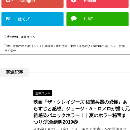
Google+
Pocket
B!
はてブ
LINE
Category :
連載コラム
Tags :
仮面の男の名はシン
/
日本映画
/
庵野秀明
/
東映
/
河合のび
/
2023年公開
/
シン・仮面
ライダー
関連記事
連載コラム
映画『ザ・クレイジーズ 細菌兵器の恐怖』あ
らすじと感想。ジョージ・A・ロメロが描く元
祖感染パニックホラー！｜夏のホラー秘宝ま
つり:完全絶叫2019⑧
2019年8月23日（金）より、キネカ大森ほかで開催され