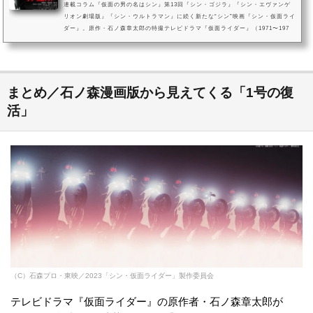
連載コラム『仮面の男の名はシン』第13回『シン・ゴジラ』『シン・エヴァンゲ
リオン劇場版』『シン・ウルトラマン』に続く新たな“シン”映画『シン・仮面ライ
ダー』。原作・石ノ森章太郎の特撮テレビドラマ『仮面ライダー』（1971〜197
3）及び関連作品群を基に、庵野秀明が監督・脚本を手がけた作品です。本記事で
は、コウモリオーグに続き立花・滝から“排除”を依頼されたSHOCKERオーグメ
ントにして、ルリ子にとって“友だちに最も近い存在”であったヒロミ／ハチオーグ
（演：西野七瀬）にクローズアップ。ヒロミ／ハチオーグの“元ネタ”解...
まとめ／石ノ森漫画版から見えてくる「1号の復
活」
（C）石森プロ・東映／2023「シン・仮面ライダー」製作委員会
テレビドラマ『仮面ライダー』の原作者・石ノ森章太郎が