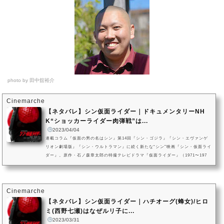
photo by 田中舘裕介
Cinemarche
【ネタバレ】シン仮面ライダー｜ドキュメンタリーNH
K“ショッカーライダー肉弾戦”は...
2023/04/04
連載コラム『仮面の男の名はシン』第14回『シン・ゴジラ』『シン・エヴァンゲ
リオン劇場版』『シン・ウルトラマン』に続く新たな“シン”映画『シン・仮面ライ
ダー』。原作・石ノ森章太郎の特撮テレビドラマ『仮面ライダー』（1971〜197
3）及び関連作品群を基に、庵野秀明が監督・脚本を手がけた作品です。本記事で
は、『シン・仮面ライダー』の撮影に密着したメイキング・ドキュメンタリー番
組であり、2023年3月31日にNHK・BSプレミアムにて放映されて以降物議を醸し
続けている『ドキュメント「シン・仮面ライダー」～ヒーローアクショ...
Cinemarche
【ネタバレ】シン仮面ライダー｜ハチオーグ(蜂女)/ヒロ
ミ(西野七瀬)はなぜルリ子に...
2023/03/31