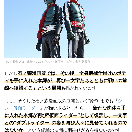
（C）石森プロ・東映／2023「シン・仮面ライダー」製作委員会
石ノ森漫画版では、その後「全身機械仕掛けのボデ
しかし
ィを手に入れた本郷が、再び一文字たちとともに戦いの前
線へ復帰する」という展開
も描かれています。
もし、そうした石ノ森漫画版の展開という“原作”までも『
シ
新たな肉体を手
ン・仮面ライダー
』が掬い取るとしたら、「
に入れた本郷が再び“仮面ライダー”として復活し、一文字
との“ダブルライダー”の姿を再び人々に見せてくれるので
はないか
」という続編の展開に期待せざるを得ないのです。