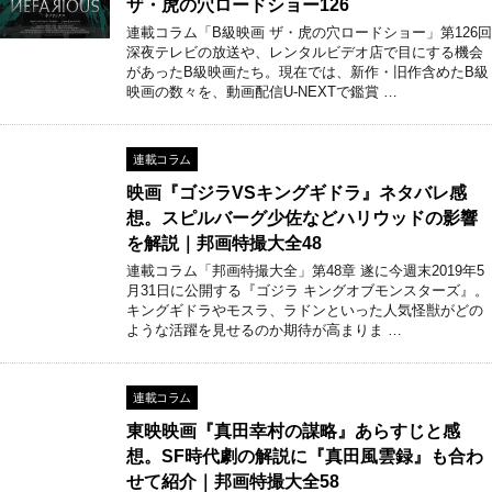
ザ・虎の穴ロードショー126
連載コラム「B級映画 ザ・虎の穴ロードショー」第126回
深夜テレビの放送や、レンタルビデオ店で目にする機会
があったB級映画たち。現在では、新作・旧作含めたB級
映画の数々を、動画配信U-NEXTで鑑賞 …
連載コラム
映画『ゴジラVSキングギドラ』ネタバレ感
想。スピルバーグ少佐などハリウッドの影響
を解説｜邦画特撮大全48
連載コラム「邦画特撮大全」第48章 遂に今週末2019年5
月31日に公開する『ゴジラ キングオブモンスターズ』。
キングギドラやモスラ、ラドンといった人気怪獣がどの
ような活躍を見せるのか期待が高まりま …
連載コラム
東映映画『真田幸村の謀略』あらすじと感
想。SF時代劇の解説に『真田風雲録』も合わ
せて紹介｜邦画特撮大全58