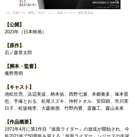
（C）石森プロ・東映／2023「シン・仮面ライダー」製作委員会
【公開】
2023年（日本映画）
【原作】
石ノ森章太郎
【脚本・監督】
庵野秀明
【キャスト】
池松壮亮、浜辺美波、柄本佑、西野七瀬、本郷奏多、塚本晋
也、手塚とおる、松尾スズキ、仲村トオル、安田顕、市川実
日子、松坂桃李、大森南朋、竹野内豊、斎藤工、森山未來
【作品概要】
1971年4月に第1作目『仮面ライダー』の放送が開始され、今
年2021年で50周年を迎える「仮面ライダー」シリーズの生誕