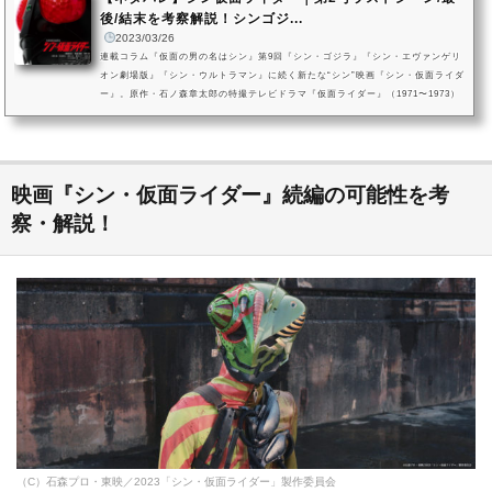
後/結末を考察解説！シンゴジ...
2023/03/26
連載コラム『仮面の男の名はシン』第9回『シン・ゴジラ』『シン・エヴァンゲリ
オン劇場版』『シン・ウルトラマン』に続く新たな“シン”映画『シン・仮面ライダ
ー』。原作・石ノ森章太郎の特撮テレビドラマ『仮面ライダー』（1971〜1973）
及び関連作品群を基に、庵野秀明が監督・脚本を手がけた作品です。本記事で
は、『シン・仮面ライダー』の結末・ラストシーンについて改めてクローズアッ
プ。一文字隼人／仮面ライダー第2号の「俺は好きに生きたい」が思い出させる
『シン・ゴジラ』の“あの言葉”と問い、「俺は好きに生きたい」という...
映画『シン・仮面ライダー』続編の可能性を考
察・解説！
（C）石森プロ・東映／2023「シン・仮面ライダー」製作委員会