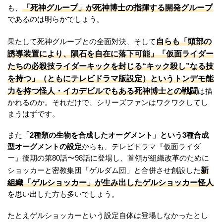
「死神グループ」が死神博士の指揮する開発グループ
も、
であるのは明らかでしょう。
自らも「頭部の
果たして死神グループとの全面対決、そして
誘導装置により、隕石を自在に落下可能」「仮面ライダー
たちの必殺技ライダーキックを封じる“キック殺し”なる技
を持つ」（ともにテレビドラマ版設定）というトンデモ能
力を持つ怪人・イカデビルでもある死神博士との戦闘
は描
かれるのか。それだけで、シリーズファンはワクワクしてし
まうはずです。
また
「2種類の生物を合成したオーグメント」という3種合成
型オーグメントの設定
からも、テレビドラマ『仮面ライダ
ー』後期の第80話〜98話に登場し、首領が組織改革のために
新
ショッカーと密教集団「ゲルダム団」と合併させ創設した
組織「ゲルショッカー」が生み出したゲルショッカー怪人
を思い出した方も多いでしょう。
たとえゲルショッカーという設定自体は登場しなかったとし