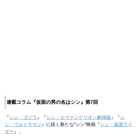
連載コラム『仮面の男の名はシン』第7回
『
シン・ゴジラ
』『
シン・エヴァンゲリオン劇場版
』『
シ
ン・ウルトラマン
』に続く新たな“シン”映画『
シン・仮面ライ
ダー
』。