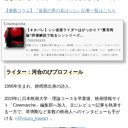
【連載コラム】『仮面の男の名はシン』記事一覧はこちら
Cinemarche
【ネタバレ】シン仮面ライダーはがっかり？“賛否両
論”評価解説で知るシンシリーズ...
2023/03/25
連載コラム『仮面の男の名はシン』第8回『シン・ゴジラ』『シン・エヴァンゲリ
オン劇場版』『シン・ウルトラマン』に続く新たな“シン”映画『シン・仮面ライダ
ー』。原作・石ノ森章太郎の特撮テレビドラマ『仮面ライダー』（1971〜1973）
及び関連作品群を基に、庵野秀明が監督・脚本を手がけた作品です。本記事で
は、映画『シン・仮面ライダー』の“賛否両論”な感想・評価とその要因についてク
ローズアップ。アクションシーンの評価から受け取れる“続編”への期待の高まり、
ライター：河合のびプロフィール
そして「シン・シリーズ史上“最濃”の情報量の映画」という評価が...
1995年生まれ、静岡県出身の詩人。
2019年に日本映画大学・理論コースを卒業後、映画情報サイ
ト「Cinemarche」編集部へ加入。主にレビュー記事を執筆す
る一方で、草彅剛など多数の映画人へのインタビューも手が
ける（
@youzo_kawai
）。