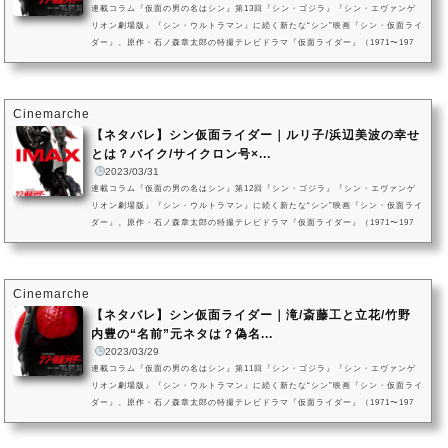
連載コラム『仮面の男の名はシン』第13回『シン・ゴジラ』『シン・エヴァンゲ
リオン劇場版』『シン・ウルトラマン』に続く新たな“シン”映画『シン・仮面ライ
ダー』。原作・石ノ森章太郎の特撮テレビドラマ『仮面ライダー』（1971〜197
3）及び関連作品群を基に、庵野秀明が監督・脚本を手がけた作品です。本記事で
は、コウモリオーグに続き立花・滝から“排除”を依頼されたSHOCKERオーグメ
ントにして、ルリ子にとって“友だちに最も近い存在”であったヒロミ／ハチオーグ
（演：西野七瀬）にクローズアップ。ヒロミ／ハチオーグの“元ネタ”解...
Cinemarche
【ネタバレ】シン仮面ライダー｜ルリ子/浜辺美波の幸せ
とは？バイク/サイクロン号×...
2023/03/31
連載コラム『仮面の男の名はシン』第12回『シン・ゴジラ』『シン・エヴァンゲ
リオン劇場版』『シン・ウルトラマン』に続く新たな“シン”映画『シン・仮面ライ
ダー』。原作・石ノ森章太郎の特撮テレビドラマ『仮面ライダー』（1971〜197
3）及び関連作品群を基に、庵野秀明が監督・脚本を手がけた作品です。本記事で
は、緑川ルリ子（演：浜辺美波）が本郷猛／仮面ライダーとの出会いによって気
づくことのできた“幸せ”についてクローズアップ。ルリ子が抱えて続けていた“情
報”でしか知り得なかった“絆”の記憶、そして「父であり父でない者...
Cinemarche
【ネタバレ】シン仮面ライダー｜滝/斎藤工と立花/竹野
内豊の“名前”元ネタは？偽名...
2023/03/29
連載コラム『仮面の男の名はシン』第11回『シン・ゴジラ』『シン・エヴァンゲ
リオン劇場版』『シン・ウルトラマン』に続く新たな“シン”映画『シン・仮面ライ
ダー』。原作・石ノ森章太郎の特撮テレビドラマ『仮面ライダー』（1971〜197
3）及び関連作品群を基に、庵野秀明が監督・脚本を手がけた作品です。本記事で
は、映画作中にて本郷猛／仮面ライダーと緑川ルリ子と接触し「アンチショッカ