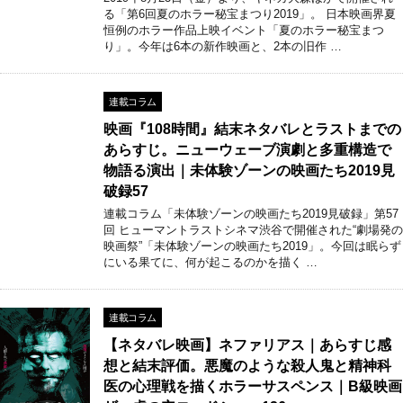
る「第6回夏のホラー秘宝まつり2019」。 日本映画界夏
恒例のホラー作品上映イベント「夏のホラー秘宝まつ
り」。今年は6本の新作映画と、2本の旧作 …
連載コラム
映画『108時間』結末ネタバレとラストまでの
あらすじ。ニューウェーブ演劇と多重構造で
物語る演出｜未体験ゾーンの映画たち2019見
破録57
連載コラム「未体験ゾーンの映画たち2019見破録」第57
回 ヒューマントラストシネマ渋谷で開催された“劇場発の
映画祭”「未体験ゾーンの映画たち2019」。今回は眠らず
にいる果てに、何が起こるのかを描く …
連載コラム
【ネタバレ映画】ネファリアス｜あらすじ感
想と結末評価。悪魔のような殺人鬼と精神科
医の心理戦を描くホラーサスペンス｜B級映画