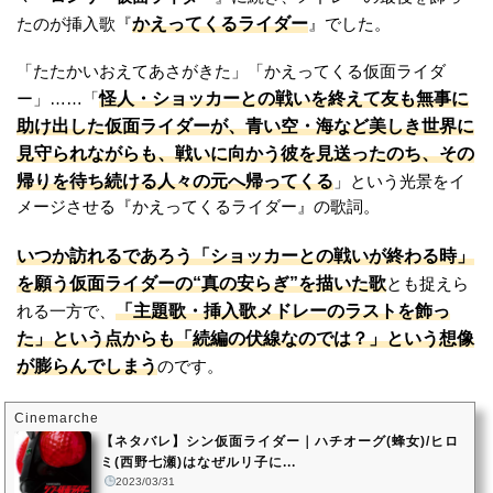
かえってくるライダー
たのが挿入歌『
』でした。
「たたかいおえてあさがきた」「かえってくる仮面ライダ
怪人・ショッカーとの戦いを終えて友も無事に
ー」……「
助け出した仮面ライダーが、青い空・海など美しき世界に
見守られながらも、戦いに向かう彼を見送ったのち、その
帰りを待ち続ける人々の元へ帰ってくる
」という光景をイ
メージさせる『かえってくるライダー』の歌詞。
いつか訪れるであろう「ショッカーとの戦いが終わる時」
を願う仮面ライダーの“真の安らぎ”を描いた歌
とも捉えら
「主題歌・挿入歌メドレーのラストを飾っ
れる一方で、
た」という点からも「続編の伏線なのでは？」という想像
が膨らんでしまう
のです。
Cinemarche
【ネタバレ】シン仮面ライダー｜ハチオーグ(蜂女)/ヒロ
ミ(西野七瀬)はなぜルリ子に...
2023/03/31