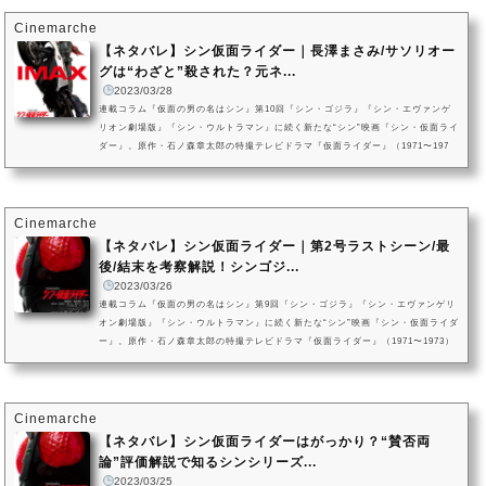
ー同盟」の契約を結んだ“政府の男”こと立花（演：竹野内豊）、“情報機関の男”こ
と滝（演：斎藤工）についてクローズアップ。二人が映画結末にて...
Cinemarche
【ネタバレ】シン仮面ライダー｜長澤まさみ/サソリオー
グは“わざと”殺された？元ネ...
2023/03/28
連載コラム『仮面の男の名はシン』第10回『シン・ゴジラ』『シン・エヴァンゲ
リオン劇場版』『シン・ウルトラマン』に続く新たな“シン”映画『シン・仮面ライ
ダー』。原作・石ノ森章太郎の特撮テレビドラマ『仮面ライダー』（1971〜197
3）及び関連作品群を基に、庵野秀明が監督・脚本を手がけた作品です。本記事で
は、シン・シリーズ前作『シン・ウルトラマン』のメインキャスト・長澤まさみ
のサプライズ出演で話題となったSHOCKERの上級構成員・サソリオーグについ
てクローズアップ。“元ネタ”にあたるテレビドラマ版登場のショッカー怪...
Cinemarche
【ネタバレ】シン仮面ライダー｜第2号ラストシーン/最
後/結末を考察解説！シンゴジ...
2023/03/26
連載コラム『仮面の男の名はシン』第9回『シン・ゴジラ』『シン・エヴァンゲリ
オン劇場版』『シン・ウルトラマン』に続く新たな“シン”映画『シン・仮面ライダ
ー』。原作・石ノ森章太郎の特撮テレビドラマ『仮面ライダー』（1971〜1973）
及び関連作品群を基に、庵野秀明が監督・脚本を手がけた作品です。本記事で
は、『シン・仮面ライダー』の結末・ラストシーンについて改めてクローズアッ
プ。一文字隼人／仮面ライダー第2号の「俺は好きに生きたい」が思い出させる
『シン・ゴジラ』の“あの言葉”と問い、「俺は好きに生きたい」という...
Cinemarche
【ネタバレ】シン仮面ライダーはがっかり？“賛否両
論”評価解説で知るシンシリーズ...
2023/03/25