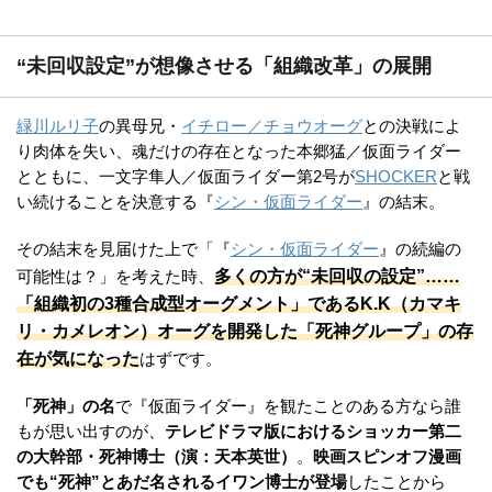
“未回収設定”が想像させる「組織改革」の展開
緑川ルリ子
の異母兄・
イチロー／チョウオーグ
との決戦によ
り肉体を失い、魂だけの存在となった本郷猛／仮面ライダー
とともに、一文字隼人／仮面ライダー第2号が
SHOCKER
と戦
い続けることを決意する『
シン・仮面ライダー
』の結末。
その結末を見届けた上で「『
シン・仮面ライダー
』の続編の
多くの方が“未回収の設定”……
可能性は？」を考えた時、
「組織初の3種合成型オーグメント」であるK.K（カマキ
リ・カメレオン）オーグを開発した「死神グループ」の存
在が気になった
はずです。
「死神」の名
で『仮面ライダー』を観たことのある方なら誰
もが思い出すのが、
テレビドラマ版におけるショッカー第二
の大幹部・死神博士（演：天本英世）
。
映画スピンオフ漫画
でも“死神”とあだ名されるイワン博士が登場
したことから