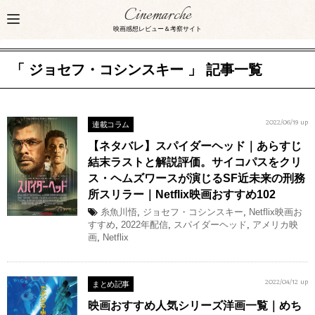
Cinemarche
映画感想レビュー＆考察サイト
「 ジョセフ・コシンスキー 」 記事一覧
連載コラム
2022/06/19 up
【ネタバレ】スパイダーヘッド｜あらすじ
結末ラストと解説評価。サイコパスをクリ
ス・ヘムズワースが演じるSF近未来の刑務
所スリラー｜Netflix映画おすすめ102
糸魚川悟
,
ジョセフ・コシンスキー
,
Netflix映画お
すすめ
,
2022年配信
,
スパイダーヘッド
,
アメリカ映
画
,
Netflix
まとめ記事
2022/04/12 up
映画おすすめ人気シリーズ洋画一覧｜めち