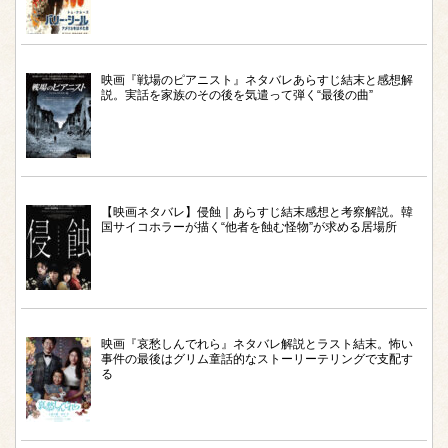
映画『戦場のピアニスト』ネタバレあらすじ結末と感想解
説。実話を家族のその後を気遣って弾く“最後の曲”
【映画ネタバレ】侵蝕｜あらすじ結末感想と考察解説。韓
国サイコホラーが描く“他者を蝕む怪物”が求める居場所
映画『哀愁しんでれら』ネタバレ解説とラスト結末。怖い
事件の最後はグリム童話的なストーリーテリングで支配す
る