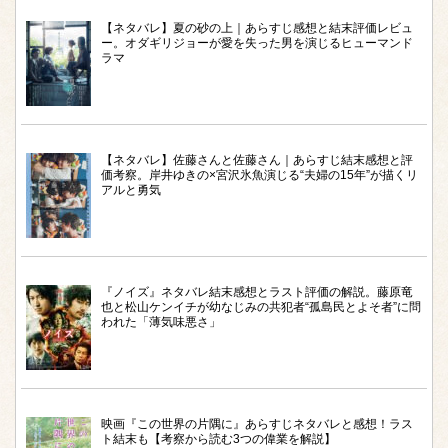
【ネタバレ】夏の砂の上｜あらすじ感想と結末評価レビュ
ー。オダギリジョーが愛を失った男を演じるヒューマンド
ラマ
【ネタバレ】佐藤さんと佐藤さん｜あらすじ結末感想と評
価考察。岸井ゆきの×宮沢氷魚演じる“夫婦の15年”が描くリ
アルと勇気
『ノイズ』ネタバレ結末感想とラスト評価の解説。藤原竜
也と松山ケンイチが幼なじみの共犯者“孤島民とよそ者”に問
われた「薄気味悪さ」
映画『この世界の片隅に』あらすじネタバレと感想！ラス
ト結末も【考察から読む3つの偉業を解説】