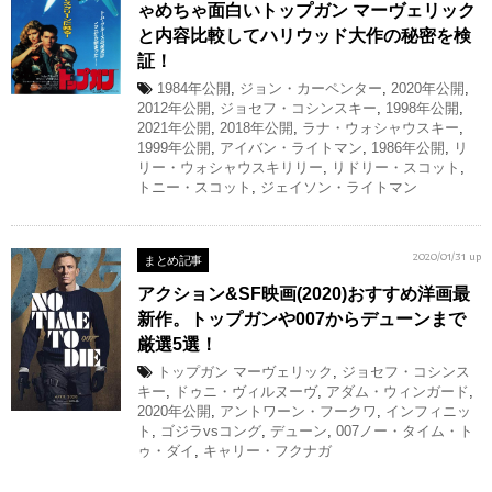
ゃめちゃ面白いトップガン マーヴェリック
と内容比較してハリウッド大作の秘密を検
証！
1984年公開
,
ジョン・カーペンター
,
2020年公開
,
2012年公開
,
ジョセフ・コシンスキー
,
1998年公開
,
2021年公開
,
2018年公開
,
ラナ・ウォシャウスキー
,
1999年公開
,
アイバン・ライトマン
,
1986年公開
,
リ
リー・ウォシャウスキリリー
,
リドリー・スコット
,
トニー・スコット
,
ジェイソン・ライトマン
まとめ記事
2020/01/31 up
アクション&SF映画(2020)おすすめ洋画最
新作。トップガンや007からデューンまで
厳選5選！
トップガン マーヴェリック
,
ジョセフ・コシンス
キー
,
ドゥニ・ヴィルヌーヴ
,
アダム・ウィンガード
,
2020年公開
,
アントワーン・フークワ
,
インフィニッ
ト
,
ゴジラvsコング
,
デューン
,
007ノー・タイム・ト
ゥ・ダイ
,
キャリー・フクナガ