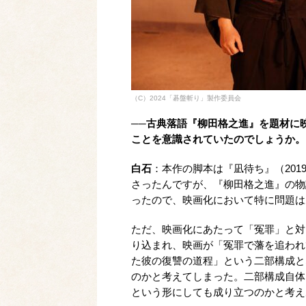
（C）2024「碁盤斬り」製作委員会
──古典落語『柳田格之進』を題材に
ことを意識されていたのでしょうか。
白石
：本作の脚本は『凪待ち』（20
さったんですが、『柳田格之進』の物
ったので、映画化において特に問題は
ただ、映画化にあたって「冤罪」と対
り込まれ、映画が「冤罪で藩を追われ
た彼の復讐の道程」という二部構成と
のかと考えてしまった。二部構成自体
という形にしても成り立つのかと考え