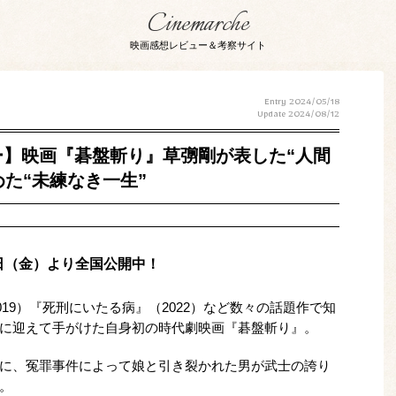
Cinemarche
映画感想レビュー＆考察サイト
Entry 2024/05/18
Update
2024/08/12
】映画『碁盤斬り』草彅剛が表した“人間
めた“未練なき一生”
7日（金）より全国公開中！
019）『死刑にいたる病』（2022）など数々の話題作で知
に迎えて手がけた自身初の時代劇映画『碁盤斬り』。
に、冤罪事件によって娘と引き裂かれた男が武士の誇り
。