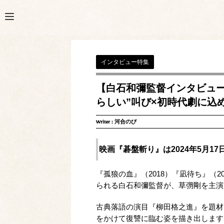
インタビュー特集
【白石和彌監督インタビュー
らしい”叫び×初時代劇に込
Writer :
河合のび
映画『碁盤斬り』は2024年5月1
『孤狼の血』（2018）『凪待ち』（2
られる白石和彌監督が、草彅剛を主演
古典落語の演目『柳田格之進』を題材
をかけて復讐に臨む姿を描き出します