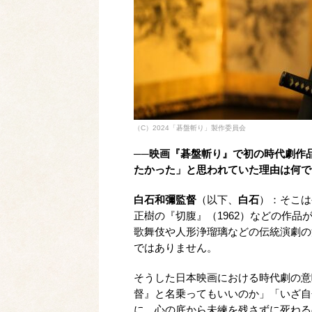
（C）2024「碁盤斬り」製作委員会
──映画『碁盤斬り』で初の時代劇作
たかった」と思われていた理由は何で
白石和彌監督
（以下、
白石
）：そこは
正樹の『切腹』（1962）などの作
歌舞伎や人形浄瑠璃などの伝統演劇の
ではありません。
そうした日本映画における時代劇の意
督』と名乗ってもいいのか」「いざ自
に、心の底から未練を残さずに死ねる