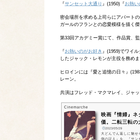
『
サンセット大通り
』(1950)『
お熱い
密会場所を求める上司らにアパートの
ガールのフランとの恋愛模様を描く傑
第33回アカデミー賞にて、作品賞、
『
お熱いのがお好き
』(1959)で
したジャック・レモンが主役を務めま
ヒロインには『愛と追憶の日々』(19
レーン。
共演はフレッド・マクマレイ、ジャッ
Cinemarche
映画『情婦』ネ
価。二転三転の大
2023/05/29
大どんでん返しに魅せ
側の証人』を、『サンセ