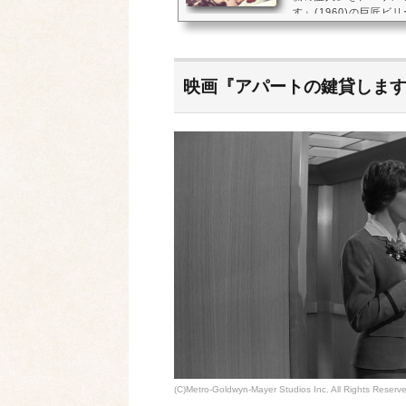
す』(1960)の巨匠
亡人殺しの容疑者とそ
られます。『スエズ』(
931)のマレーネ・デ
エンドクレジットに「
映画『アパートの鍵貸しま
ナレーションが入るほ
ました。ビリー・...
(C)Metro-Goldwyn-Mayer Studios Inc. All Rights Reserv