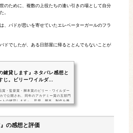
世のために、複数の上役たちの逢い引きの場として自分
た。
は、バドが思いを寄せていたエレベーターガールのフラ
バドでしたが、ある日部屋に帰るととんでもないことが
の鍵貸します』ネタバレ感想と
じ。ビリーワイルダ...
品賞・監督賞・脚本賞のビリー・ワイルダー
メリカで公開され、同年のアカデミー賞の五部門
ートの鍵貸します』。監督、脚本、制作を務
ット大通り』や『お熱いのがお好き』のビリ
テル代わりにアパートの部屋を貸し、上司の
で出世を図る男バクスターが、想いを寄せて
ルと社長が不倫の関係にあることを知りま
す』の感想と評価
スターを演じたのは『酒とバラの日々』（19