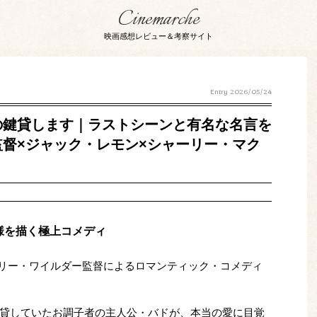
Cinemarche
映画感想レビュー＆考察サイト
Entry
2026/05/24
の鍵貸します｜ラストシーンと有名な名言を
督×ジャック・レモン×シャーリー・マク
様を描く極上コメディ
巨匠ビリー・ワイルダー監督によるロマンティック・コメディ
貸していたお調子者の主人公・バドが、本当の愛に目覚