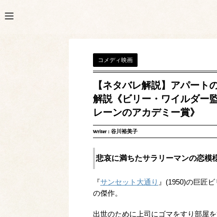
コメディ映画
【ネタバレ解説】アパート
解説《ビリー・ワイルダー監
レーンのアカデミー賞》
Writer :
谷川裕美子
悲哀に満ちたサラリーマンの恋模
『
サンセット大通り
』(1950)の
の傑作。
出世のために上司にゴマをすり部屋を