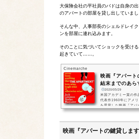
大保険会社の平社員のバドは自身の出
のアパートの部屋を貸し出していまし
そんな中、人事部長のシェルドレイク
ンを部屋に連れ込みます。
そのことに気づいてショックを受ける
起きていて……。
Cinemarche
映画『アパート
結末までのあらす
2020/05/29
米国アカデミー賞の作
代表作1960年にア
を受賞した映画『アパ
めたのは映画『サンセ
ーワイルダーです。ホ
不倫を手助けすること
いたエレベーターガー
映画『アパートの鍵貸しま
す。部屋を貸す男バク
62）のジャック・レ...