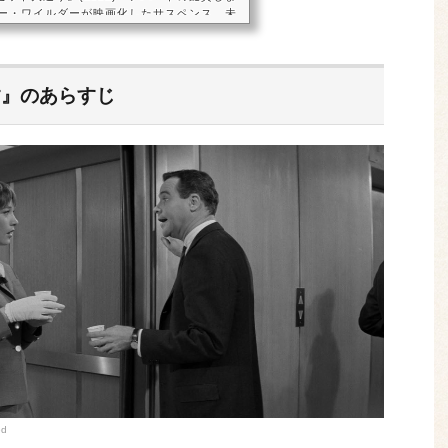
ビリー・ワイルダーが映画化したサスペンス。未
の妻をめぐるスリリングな法廷劇が繰り広げ
1938)のタイロン・パワーと『モロッコ』(1
ィートリッヒが共演しています。公開時には、
結末を決してお話にならないように」という
す』のあらすじ
ど、驚きのどんでん返しが大きな話題となり
ed