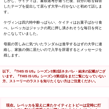
しかし、ケイティは、書類選考が通った後、自分の歌を録音
したテープを提出して居らず大学へ行かないと初めて話しま
す。
ケヴィンは四六時中酔っぱらい、ケイティはお菓子ばかり食
べ、レベッカはジャックの死に押し潰されそうな毎日を何と
かこなしていました。
母親の苦しみに気づいたランダルは進学するはずの大学に連
絡し、家族の側に居たいので入学を辞退するとメッセージを
残します。
以下、『THIS IS US』シーズン3第2話ネタバレ・結末の記載がござ
います。『THIS IS US』シーズン3第2話をまだご覧になっていない
方、ストーリーのラストを知りたくない方はご注意ください。
現在。レベッカを迎えに来たケイティとトビーは定時に打