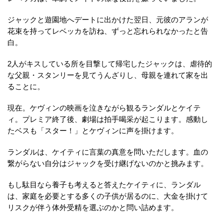
ジャックと遊園地へデートに出かけた翌日、元彼のアランが
花束を持ってレベッカを訪ね、ずっと忘れられなかったと告
白。
2人がキスしている所を目撃して帰宅したジャックは、虐待的
な父親・スタンリーを見てうんざりし、母親を連れて家を出
ることに。
現在。ケヴィンの映画を泣きながら観るランダルとケイテ
ィ。プレミア終了後、劇場は拍手喝采が起こります。感動し
たベスも「スター！」とケヴィンに声を掛けます。
ランダルは、ケイティに言葉の真意を問いただします。血の
繋がらない自分はジャックを受け継げないのかと挑みます。
もし駄目なら養子も考えると答えたケイティに、ランダル
は、家庭を必要とする多くの子供が居るのに、大金を掛けて
リスクが伴う体外受精を選ぶのかと問い詰めます。