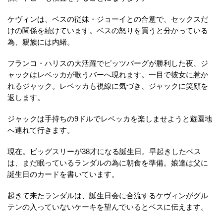
ケヴィンは、ベスの従妹・ジョーイとの合意で、セックスだ
けの関係を続けています。ベスの怒りを買うと分かっている
為、親族には内緒。
フランコ・ハリスの大活躍でピッツバーグが勝利した夜、ジ
ャックはレベッカが歌うバーへ現れます。一目で彼女に惹か
れるジャック。レベッカも視線に気づき、ジャックに笑顔を
返します。
ジャックは手持ちの9ドルでレベッカを楽しませようと遊園地
へ連れて行きます。
現在。ビッグスリーが38才になる誕生日。早起きしたベス
は、まだ眠っているランダルの為に朝食を準備。娘達は父に
誕生日のカードを書いています。
起きて来たランダルは、誕生日会に合流するケヴィンがグル
テンの入っていないケーキを望んでいるとベスに伝えます。