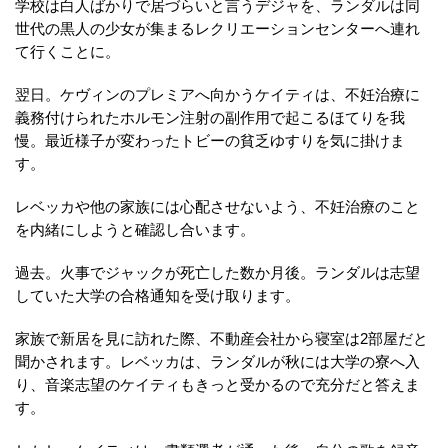
学校は白人ばかりで居づらいと言うデジャを、ランダルは同
世代の黒人の少女が集まるレクリエーションセンターへ連れ
て行くことに。
翌日。ケヴィンのプレミアへ向かうケイティは、不妊治療に
義務付けられたホルモン注射の副作用で起こるほてりを我
慢。最近様子が変わったトビーの貧乏ゆすりを気に掛けま
す。
レベッカや他の家族には心配させないよう、不妊治療のこと
を内緒にしようと確認し合います。
過去。火事でジャックが死亡した数か月後。ランダルは志望
していた大学の合格通知を受け取ります。
家族で新居を見に訪れた際、不動産会社から寝室は2部屋だと
聞かされます。レベッカは、ランダルが秋には大学の寮へ入
り、音楽志望のケイティもきっと受かるので充分だと答えま
す。