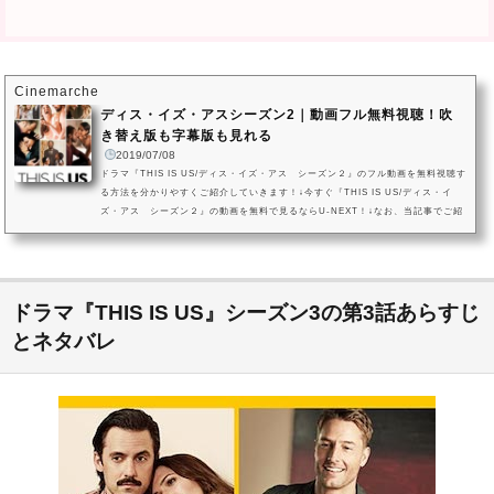
Cinemarche
ディス・イズ・アスシーズン2｜動画フル無料視聴！吹
き替え版も字幕版も見れる
2019/07/08
ドラマ『THIS IS US/ディス・イズ・アス シーズン２』のフル動画を無料視聴す
る方法を分かりやすくご紹介していきます！↓今すぐ『THIS IS US/ディス・イ
ズ・アス シーズン２』の動画を無料で見るならU-NEXT！↓なお、当記事でご紹
介しているドラマ『THIS IS US/ディス・イズ・アス シーズン２』の動画配信状
況は2019年7月現在のものになります。VOD（ビデオオンデマンドサービス）は
配信状況が流動的なので、詳細は各サービスにてご確認ください。ドラマ『THIS
IS US/ディス・イズ・アス シーズン２』を今すぐ無料で観る方はこちら...
ドラマ『THIS IS US』シーズン3の第3話あらすじ
とネタバレ