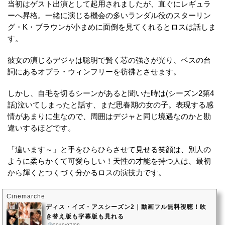
当初はゲスト出演として起用されましたが、直ぐにレギュラ
ーへ昇格。一緒に演じる機会の多いランダル役のスターリン
グ・K・ブラウンが小まめに面倒を見てくれるとロスは話しま
す。
彼女の演じるデジャは聡明で賢く芯の強さが光り、ベスの台
詞にあるオプラ・ウィンフリーを彷彿とさせます。
しかし、自毛を切るシーンがあると聞いた時は(シーズン2第4
話)泣いてしまったと話す、まだ思春期の女の子。表現する感
情があまりに生なので、周囲はデジャと同じ境遇なのかと勘
違いするほどです。
「違います～」と手をひらひらさせて見せる笑顔は、別人の
ように柔らかくて可愛らしい！天性の才能を持つ人は、最初
から輝くとつくづく分かるロスの演技力です。
Cinemarche
ディス・イズ・アスシーズン2｜動画フル無料視聴！吹
き替え版も字幕版も見れる