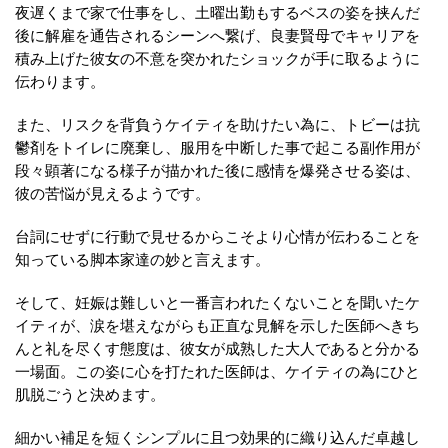
夜遅くまで家で仕事をし、土曜出勤もするベスの姿を挟んだ
後に解雇を通告されるシーンへ繋げ、良妻賢母でキャリアを
積み上げた彼女の不意を突かれたショックが手に取るように
伝わります。
また、リスクを背負うケイティを助けたい為に、トビーは抗
鬱剤をトイレに廃棄し、服用を中断した事で起こる副作用が
段々顕著になる様子が描かれた後に感情を爆発させる姿は、
彼の苦悩が見えるようです。
台詞にせずに行動で見せるからこそより心情が伝わることを
知っている脚本家達の妙と言えます。
そして、妊娠は難しいと一番言われたくないことを聞いたケ
イティが、涙を堪えながらも正直な見解を示した医師へきち
んと礼を尽くす態度は、彼女が成熟した大人であると分かる
一場面。この姿に心を打たれた医師は、ケイティの為にひと
肌脱ごうと決めます。
細かい補足を短くシンプルに且つ効果的に織り込んだ卓越し