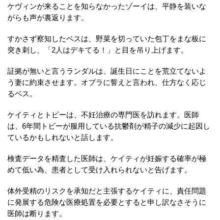
ケヴィンが来ることを知らなかったゾーイは、平静を装いな
がらも声が裏返ります。
すかさず察知したベスは、野菜を切っていた包丁をまな板に
突き刺し、「2人はデキてる！」と目を吊り上げます。
証拠が無いと言うランダルは、誕生日にことを荒立てないよ
う妻に約束させます。オプラに誓えと言われ、仕方なく応じ
るベス。
ケイティとトビーは、不妊治療の専門医を訪れます。医師
は、6年間トビーが服用している抗鬱剤が精子の減少に起因し
ているかもしれないと話します。
検査データを精査した医師は、ケイティが妊娠する確率が極
めて低い為、患者として受け入れられないと告げます。
体外受精のリスクを承知だと主張するケイティに、責任問題
に発展する危険な医療処置を必要とすると申し訳なさそうに
医師は断ります。