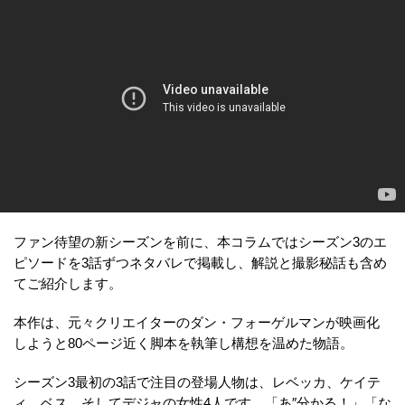
ファン待望の新シーズンを前に、本コラムではシーズン3のエ
ピソードを3話ずつネタバレで掲載し、解説と撮影秘話も含め
てご紹介します。
本作は、元々クリエイターのダン・フォーゲルマンが映画化
しようと80ページ近く脚本を執筆し構想を温めた物語。
シーズン3最初の3話で注目の登場人物は、レベッカ、ケイテ
ィ、ベス、そしてデジャの女性4人です。「あ″分かる！」「な