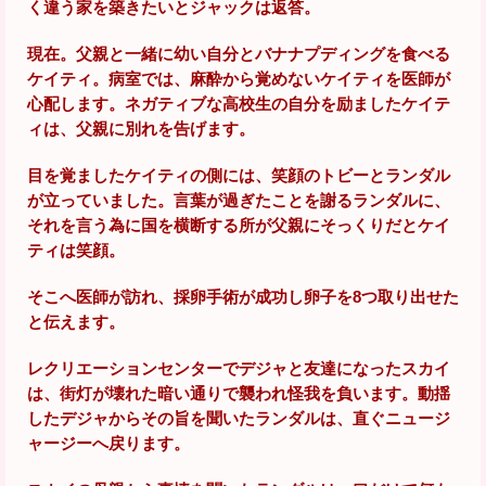
く違う家を築きたいとジャックは返答。
現在。父親と一緒に幼い自分とバナナプディングを食べる
ケイティ。病室では、麻酔から覚めないケイティを医師が
心配します。ネガティブな高校生の自分を励ましたケイテ
ィは、父親に別れを告げます。
目を覚ましたケイティの側には、笑顔のトビーとランダル
が立っていました。言葉が過ぎたことを謝るランダルに、
それを言う為に国を横断する所が父親にそっくりだとケイ
ティは笑顔。
そこへ医師が訪れ、採卵手術が成功し卵子を8つ取り出せた
と伝えます。
レクリエーションセンターでデジャと友達になったスカイ
は、街灯が壊れた暗い通りで襲われ怪我を負います。動揺
したデジャからその旨を聞いたランダルは、直ぐニュージ
ャージーへ戻ります。