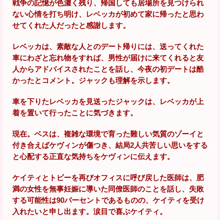
戦争の記憶が色濃く残り、帰国しても居場所を見つけられ
ない心情を打ち明け、レベッカが初めて家に帰ったと思わ
せてくれた人だったと感謝します。
レベッカは、素敵な人とのデート帰りには、送ってくれた
車にわざと忘れ物をすれば、男性が届けに来てくれると友
人からアドバイスされたことを話し、今夜の初デートは酷
かったとコメント。ジャックも理解を示します。
車を下りたレベッカを見送ったジャックは、レベッカが上
着を置いて行ったことに気づきます。
現在。ベスは、複雑な環境で育った難しい気質のゾーイと
付き合えばケヴィンが傷つき、結局2人共苦しい思いをする
と心配する正直な気持ちをケヴィンに伝えます。
ケイティとトビーを再びオフィスに呼び戻した医師は、肥
満の女性を無事妊娠に導いた同僚医師のことを話し、失敗
する可能性は90パーセントであるものの、ケイティを受け
入れたいと申し出ます。涙目で喜ぶケイティ。