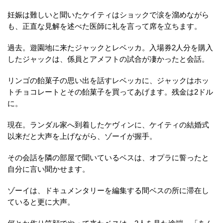
妊娠は難しいと聞いたケイティはショックで涙を溜めながら
も、正直な見解を述べた医師に礼を言って席を立ちます。
過去。遊園地に来たジャックとレベッカ。入場券2人分を購入
したジャックは、係員とアメフトの試合が凄かったと会話。
リンゴの飴菓子の思い出を話すレベッカに、ジャックはホッ
トチョコレートとその飴菓子を買ってあげます。残金は2ドル
に。
現在。ランダル家へ到着したケヴィンに、ケイティの結婚式
以来だと大声を上げながら、ゾーイが握手。
その会話を隣の部屋で聞いているベスは、オプラに誓ったと
自分に言い聞かせます。
ゾーイは、ドキュメンタリーを編集する間ベスの所に滞在し
ていると更に大声。