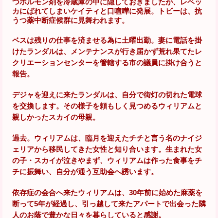
つホルモン剤を冷蔵庫の中に隠しておきましたが、レベッ
カにばれてしまいケイティと口喧嘩に発展。トビーは、抗
うつ薬中断症候群に見舞われます。
ベスは残りの仕事を済ませる為に土曜出勤。妻に電話を掛
けたランダルは、メンテナンスが行き届かず荒れ果てたレ
クリエーションセンターを管轄する市の議員に掛け合うと
報告。
デジャを迎えに来たランダルは、自分で街灯の切れた電球
を交換します。その様子を頼もしく見つめるウィリアムと
親しかったスカイの母親。
過去。ウィリアムは、臨月を迎えたチチと言う名のナイジ
ェリアから移民してきた女性と知り合います。生まれた女
の子・スカイが泣きやまず、ウィリアムは作った食事をチ
チに振舞い、自分が通う互助会へ誘います。
依存症の会合へ来たウィリアムは、30年前に始めた麻薬を
断って5年が経過し、引っ越して来たアパートで出会った隣
人のお蔭で豊かな日々を暮らしていると感謝。