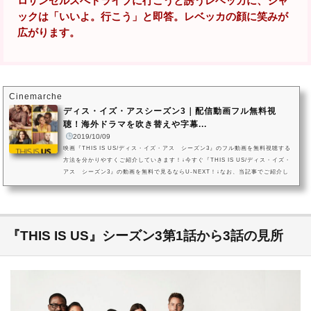
ロサンゼルスへドライブに行こうと誘うレベッカに、ジャ
ックは「いいよ。行こう」と即答。レベッカの顔に笑みが
広がります。
Cinemarche
ディス・イズ・アスシーズン3｜配信動画フル無料視
聴！海外ドラマを吹き替えや字幕...
2019/10/09
映画『THIS IS US/ディス・イズ・アス シーズン3』のフル動画を無料視聴する
方法を分かりやすくご紹介していきます！↓今すぐ『THIS IS US/ディス・イズ・
アス シーズン3』の動画を無料で見るならU-NEXT！↓なお、当記事でご紹介し
ている映画『THIS IS US/ディス・イズ・アス シーズン3』の動画配信状況は20
19年10月現在のものになります。VOD（ビデオオンデマンドサービス）は配信状
況が流動的なので、詳細は各サービスにてご確認ください。映画『THIS IS US/デ
ィス・イズ・アス シーズン3』を今すぐ無料で観る方はこちら映画『THIS...
『THIS IS US』シーズン3第1話から3話の見所