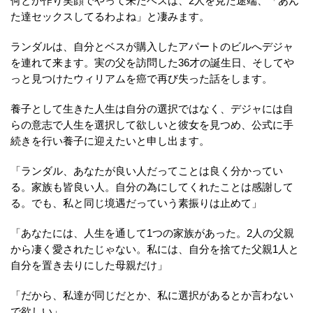
何とか作り笑顔でやって来たベスは、2人を見た途端、「あん
た達セックスしてるわよね」と凄みます。
ランダルは、自分とベスが購入したアパートのビルへデジャ
を連れて来ます。実の父を訪問した36才の誕生日、そしてや
っと見つけたウィリアムを癌で再び失った話をします。
養子として生きた人生は自分の選択ではなく、デジャには自
らの意志で人生を選択して欲しいと彼女を見つめ、公式に手
続きを行い養子に迎えたいと申し出ます。
「ランダル、あなたが良い人だってことは良く分かってい
る。家族も皆良い人。自分の為にしてくれたことは感謝して
る。でも、私と同じ境遇だっていう素振りは止めて」
「あなたには、人生を通して1つの家族があった。2人の父親
から凄く愛されたじゃない。私には、自分を捨てた父親1人と
自分を置き去りにした母親だけ」
「だから、私達が同じだとか、私に選択があるとか言わない
で欲しい」