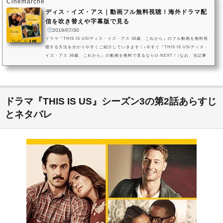
Cinemarche
ディス・イズ・アス｜動画フル無料視聴！海外ドラマ配
信を吹き替えや字幕版で見る
2019/07/30
ドラマ『THIS IS US/ディス・イズ・アス 36歳、これから』のフル動画を無料視
聴する方法を分かりやすくご紹介していきます！↓今すぐ『THIS IS US/ディス・
イズ・アス 36歳、これから』の動画を無料で見るならU-NEXT！↓なお、当記事
でご紹介しているドラマ『THIS IS US/ディス・イズ・アス 36歳、これから』の
動画配信状況は2019年7月現在のものになります。VOD（ビデオオンデマンドサ
ービス）は配信状況が流動的なので、詳細は各サービスにてご確認ください。ド
ラマ『THIS IS US/ディス・イズ・アス 36歳、これから』を今すぐ無料で観...
ドラマ『THIS IS US』シーズン3の第2話あらすじ
とネタバレ