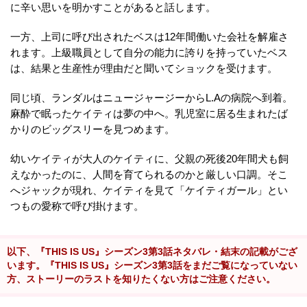
に辛い思いを明かすことがあると話します。
一方、上司に呼び出されたベスは12年間働いた会社を解雇さ
れます。上級職員として自分の能力に誇りを持っていたベス
は、結果と生産性が理由だと聞いてショックを受けます。
同じ頃、ランダルはニュージャージーからL.Aの病院へ到着。
麻酔で眠ったケイティは夢の中へ。乳児室に居る生まれたば
かりのビッグスリーを見つめます。
幼いケイティが大人のケイティに、父親の死後20年間犬も飼
えなかったのに、人間を育てられるのかと厳しい口調。そこ
へジャックが現れ、ケイティを見て「ケイティガール」とい
つもの愛称で呼び掛けます。
以下、『THIS IS US』シーズン3第3話ネタバレ・結末の記載がござ
います。『THIS IS US』シーズン3第3話をまだご覧になっていない
方、ストーリーのラストを知りたくない方はご注意ください。