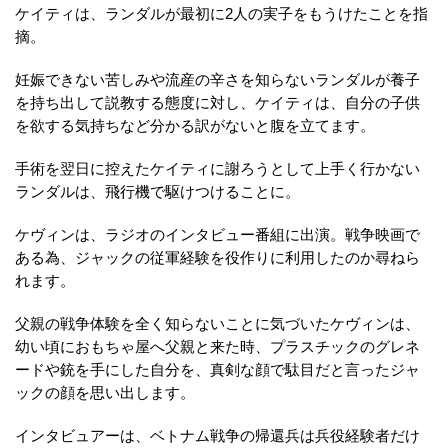
ケイティは、ランダルが最初に2人の実子をもうけたことを指
摘。
妊娠できない苦しみや流産の辛さを知らないランダルが養子
を持ち出して説教する態度に対し、ケイティは、自分の子供
を欲する気持ちなど分かる訳がないと腹を立てます。
手術を翌日に控えたケイティに謝ろうとして上手く行かない
ランダルは、飛行機で駆けつけることに。
ケヴィンは、ラジオのインタビュー番組に出演。戦争映画で
ある為、ジャックの従軍経験を役作りに利用したのか尋ねら
れます。
父親の戦争体験を全く知らないことに気づいたケヴィンは、
幼い頃におもちゃ屋へ父親と来た時、プラスチックのグレネ
ードや銃を手にした自分を、真剣な顔で駄目だと言ったジャ
ックの顔を思い出します。
インタビュアーは、ベトナム戦争の帰還兵は兵役経験者だけ