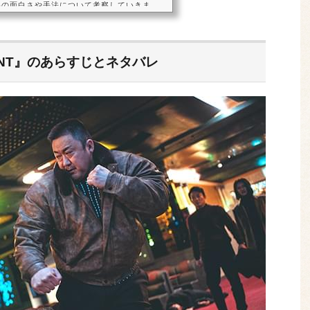
品の面白さや手法について考察していきま
品は、正体不明の連続殺人犯に、はみ出し者
の組長が挑む、バイオレンス・アクション
ション映画ではあるのですが、ゆっくりと殺
展開や、法律に関する重厚なテーマが込めら
ENT』のあらすじとネタバレ
の魅力をご紹介します。殺人犯に襲われた、
...