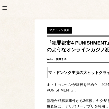
アクション映画
『犯罪都市4 PUNISHM
のようなオンラインカジノ
Writer :
秋國まゆ
マ・ドンソク主演の大ヒットクラ
ホ・ミョンヘンが監督を務めた、20
PUNISHMENT』。
新種合成麻薬事件から3年後。ヤクザ
捜査隊は、デリバリーアプリを悪用し