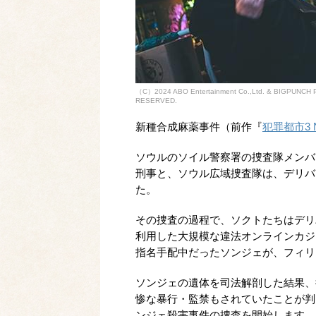
（C）2024 ABO Entertainment Co.,Ltd. & BIGPUNC
RESERVED.
新種合成麻薬事件（前作『
犯罪都市3 N
ソウルのソイル警察署の捜査隊メンバ
刑事と、ソウル広域捜査隊は、デリバ
た。
その捜査の過程で、ソクトたちはデリ
利用した大規模な違法オンラインカジ
指名手配中だったソンジェが、フィリ
ソンジェの遺体を司法解剖した結果、
惨な暴行・監禁もされていたことが判
ンジェ殺害事件の捜査を開始します。