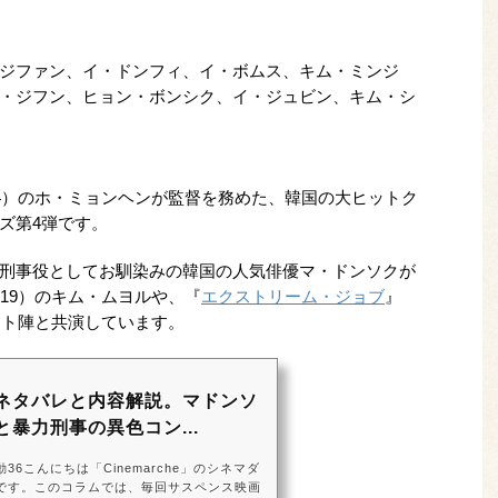
ジファン、イ・ドンフィ、イ・ボムス、キム・ミンジ
・ジフン、ヒョン・ボンシク、イ・ジュビン、キム・シ
24）のホ・ミョンヘンが監督を務めた、韓国の大ヒットク
ズ第4弾です。
刑事役としてお馴染みの韓国の人気俳優マ・ドンソクが
019）のキム・ムヨルや、『
エクストリーム・ジョブ
』
スト陣と共演しています。
ネタバレと内容解説。マドンソ
暴力刑事の異色コン...
6こんにちは「Cinemarche」のシネマダ
です。このコラムでは、毎回サスペンス映画