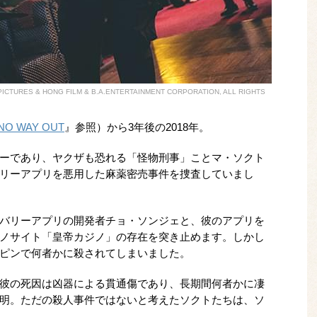
H PICTURES & HONG FILM & B.A.ENTERTAINMENT CORPORATION, ALL RIGHTS
O WAY OUT
』参照）から3年後の2018年。
ーであり、ヤクザも恐れる「怪物刑事」ことマ・ソクト
リーアプリを悪用した麻薬密売事件を捜査していまし
バリーアプリの開発者チョ・ソンジェと、彼のアプリを
ノサイト「皇帝カジノ」の存在を突き止めます。しかし
ピンで何者かに殺されてしまいました。
彼の死因は凶器による貫通傷であり、長期間何者かに凄
明。ただの殺人事件ではないと考えたソクトたちは、ソ