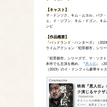
【キャスト】
マ・ドンソク、キム・ムヨル、パク・
ェ、イ・ジフン、キム・ドゴン、キム
ンビ
【作品概要】
『バッドランド・ハンターズ』（20
ライムアクション「犯罪都市」シリー
「犯罪都市」シリーズで、マ・ソクト
本作でも主演を務め、『
悪人伝
』（2
（2019）のイ・ドンフィら豪華キャ
Cinemarche
映画『悪人伝』
ク演じるヤクザと
2020/07/30
サスペンスの神様の鼓動3
イバー、金田まこちゃ