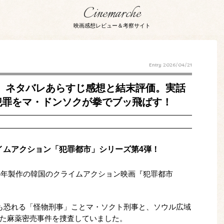
Cinemarche
映画感想レビュー＆考察サイト
Entry
2026/04/21
ENT』ネタバレあらすじ感想と結末評価。実話
犯罪をマ・ドンソクが拳でブッ飛ばす！
イムアクション「犯罪都市」シリーズ第4弾！
24年製作の韓国のクライムアクション映画『犯罪都市
も恐れる「怪物刑事」ことマ・ソクト刑事と、ソウル広域
た麻薬密売事件を捜査していました。