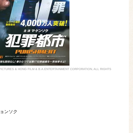
H PICTURES & HONG FILM & B.A.ENTERTAINMENT CORPORATION, ALL RIGHTS
ョンソク