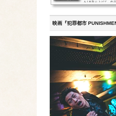
を1本取り上げて、作
す。今回ご紹介する作
の刑事と凶悪なヤクザ
『悪人伝』です。アク
人犯を追い詰めていく
映画『犯罪都市 PUNISHM
れた作品ですので、そ
ヤクザの組長ドンスと暴力