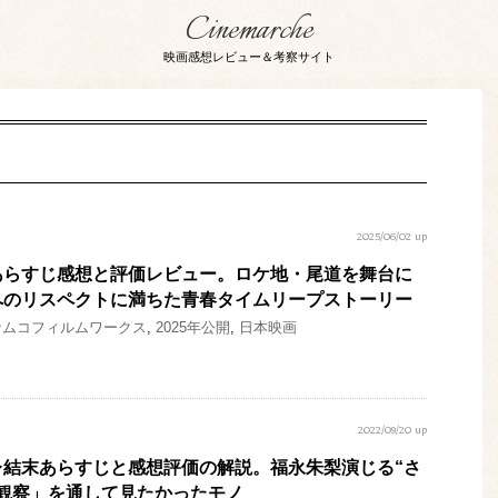
Cinemarche
映画感想レビュー＆考察サイト
2025/06/02 up
あらすじ感想と評価レビュー。ロケ地・尾道を舞台に
へのリスペクトに満ちた青春タイムリープストーリー
ナムコフィルムワークス
,
2025年公開
,
日本映画
2022/09/20 up
レ結末あらすじと感想評価の解説。福永朱梨演じる“さ
観察」を通して見たかったモノ