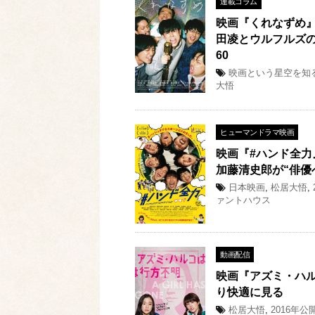
連載コラム
映画『くれなずめ
田凌とウルフルズ
60
映画という星空を知
大悟
ヒューマンドラマ映画
映画『#ハンド全
加藤清史郎が“俳優
日本映画
,
松居大悟
,
ァントハウス
動画配信
映画『アズミ・ハル
り快適に見る
松居大悟
,
2016年公