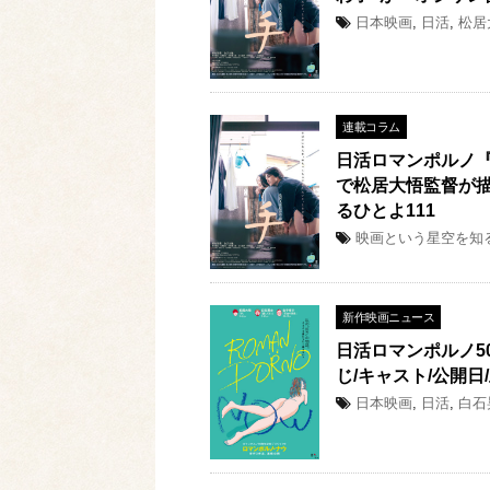
日本映画
,
日活
,
松居
連載コラム
日活ロマンポルノ
で松居大悟監督が描
るひとよ111
映画という星空を知
新作映画ニュース
日活ロマンポルノ5
じ/キャスト/公開日/
日本映画
,
日活
,
白石