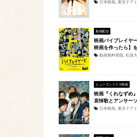
日本映画
,
東京テア
動画配信
映画バイプレイヤー
映画を作ったら】
動画無料視聴
,
松居
ヒューマンドラマ映画
映画『くれなずめ
哀悼歌とアンサー
日本映画
,
東京テア