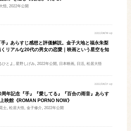
大悟
,
2022年公開
2022/08/18 up
『手』あらすじ感想と評価解説。金子大地と福永朱梨
くリアルな20代の男女の恋愛｜映画という星空を知
るひとよ
,
星野しげみ
,
2022年公開
,
日本映画
,
日活
,
松居大悟
2022/06/21 up
0周年記念『手』『愛してる』『百合の雨音』あらす
上映館《ROMAN PORNO NOW》
晃士
,
松居大悟
,
金子修介
,
2022年公開