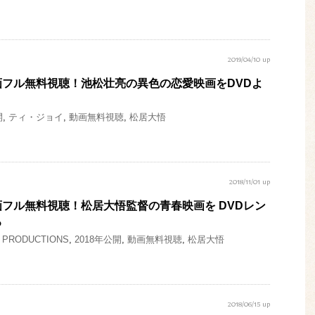
2019/04/10 up
フル無料視聴！池松壮亮の異色の恋愛映画をDVDよ
開
,
ティ・ジョイ
,
動画無料視聴
,
松居大悟
2018/11/01 up
フル無料視聴！松居大悟監督の青春映画を DVDレン
る
 PRODUCTIONS
,
2018年公開
,
動画無料視聴
,
松居大悟
2018/06/15 up