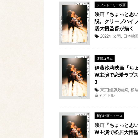
ラブストーリー映画
映画『ちょっと思
説。クリープハイプの楽
居大悟監督が描く
2022年公開
,
日本映
連載コラム
伊藤沙莉映画『ち
W主演で恋愛ラブス
3
東京国際映画祭
,
松
京テアトル
新作映画ニュース
映画『ちょっと思い
W主演で松居大悟監