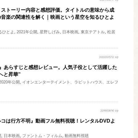
2021/04/17 up
』ストーリー内容と感想評価。タイトルの意味から成
の音楽の関連性を解く｜映画という星空を知るひとよ
るひとよ
,
2021年公開
,
星野しげみ
,
日本映画
,
東京テアトル
,
松居
2020/05/12 up
力』あらすじと感想レビュー。人気子役として活躍した
へと昇華”
2020年公開
,
イオンエンターテイメント、ラビットハウス、エレフ
2019/09/16 up
コは行方不明』動画フル無料視聴！レンタルDVDよ
開
,
日本映画
,
ファントム・フィルム
,
動画無料視聴