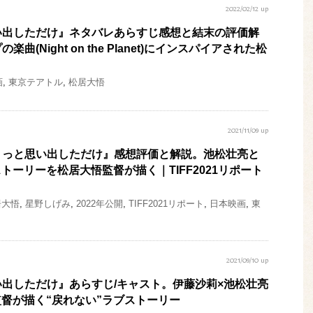
2022/02/12 up
い出しただけ』ネタバレあらすじ感想と結末の評価解
曲(Night on the Planet)にインスパイアされた松
画
,
東京テアトル
,
松居大悟
2021/11/09 up
ょっと思い出しただけ』感想評価と解説。池松壮亮と
トーリーを松居大悟監督が描く｜TIFF2021リポート
居大悟
,
星野しげみ
,
2022年公開
,
TIFF2021リポート
,
日本映画
,
東
2021/09/10 up
出しただけ』あらすじ/キャスト。伊藤沙莉×池松壮亮
督が描く“戻れない”ラブストーリー