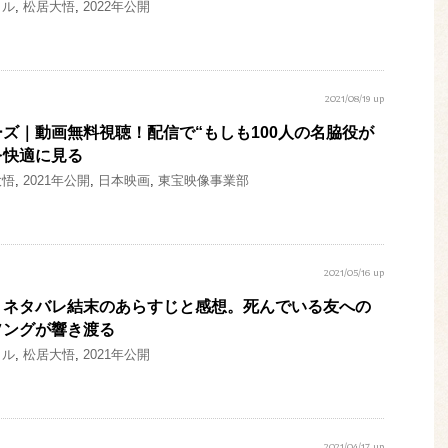
トル
,
松居大悟
,
2022年公開
2021/08/19 up
ズ｜動画無料視聴！配信で“もしも100人の名脇役が
を快適に見る
大悟
,
2021年公開
,
日本映画
,
東宝映像事業部
2021/05/16 up
』ネタバレ結末のあらすじと感想。死んでいる友への
ソングが響き渡る
トル
,
松居大悟
,
2021年公開