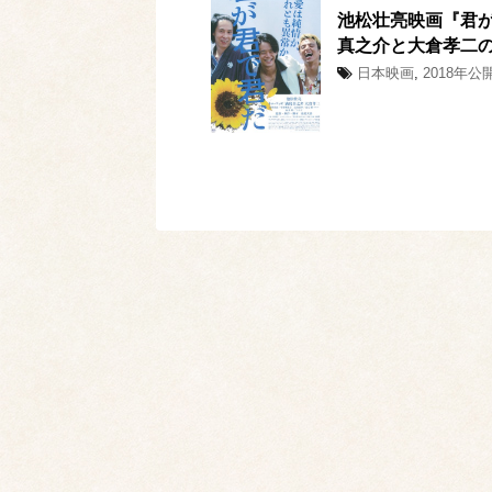
池松壮亮映画『君
真之介と大倉孝二
日本映画
,
2018年公