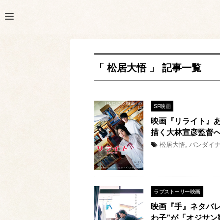
「 松居大悟 」 記事一覧
SF映画
映画『リライト』
描く大林宣彦監督
松居大悟
,
バンダイ
ラブストーリー映画
映画『手』ネタバ
わ子”が「オジサン