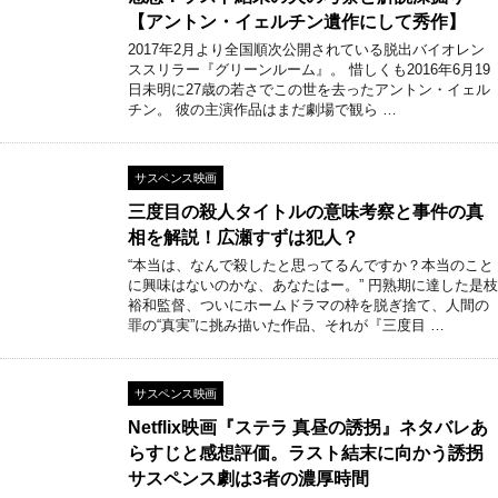
【アントン・イェルチン遺作にして秀作】
2017年2月より全国順次公開されている脱出バイオレン
ススリラー『グリーンルーム』。 惜しくも2016年6月19
日未明に27歳の若さでこの世を去ったアントン・イェル
チン。 彼の主演作品はまだ劇場で観ら …
サスペンス映画
三度目の殺人タイトルの意味考察と事件の真
相を解説！広瀬すずは犯人？
“本当は、なんで殺したと思ってるんですか？本当のこと
に興味はないのかな、あなたはー。” 円熟期に達した是枝
裕和監督、ついにホームドラマの枠を脱ぎ捨て、人間の
罪の“真実”に挑み描いた作品、それが『三度目 …
サスペンス映画
Netflix映画『ステラ 真昼の誘拐』ネタバレあ
らすじと感想評価。ラスト結末に向かう誘拐
サスペンス劇は3者の濃厚時間