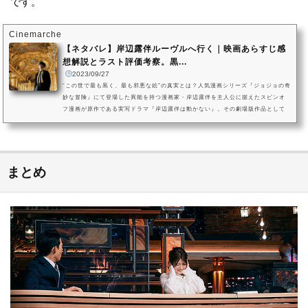
です。
Cinemarche
【ネタバレ】岸辺露伴ルーヴルへ行く｜映画あらすじ感
想解説とラスト評価考察。黒...
2023/09/27
“この世で最も黒く、最も邪悪な絵”の真実とは？人気漫画シリーズ『ジョジョの奇
妙な冒険』にて登場した異能を持つ漫画家・岸辺露伴を主人公に据えたスピンオ
フ漫画が原作である実写ドラマ『岸辺露伴は動かない』。その劇場版作品として
制作されたのが、2023年9月22日よりAmazonプライムビデオで独占配信が開始さ
れた映画『岸辺露伴 ルーヴルへ行く』です。露伴が自身の過去と因縁がある“この
世で最も黒い絵”の真実を求め、フランス・パリに建つ世界最大級の美術館「ルー
ヴル美術館」へ向かう本作。本記事では映画のネタバレあらすじ紹...
まとめ