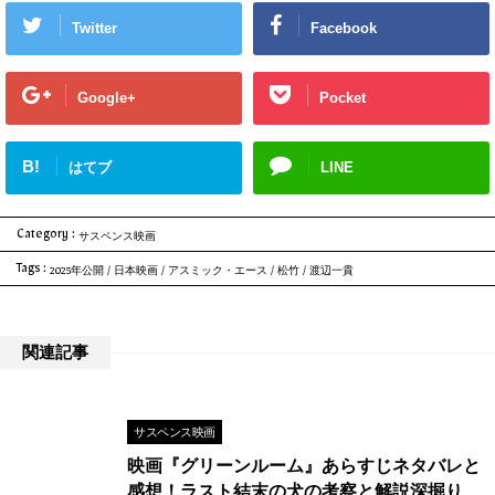
会して……。前作に引き続き、濃い顔立ちの主人公のローマ人に阿部寛、平たい
Twitter
Facebook
顔の現代日本人のヒロインは上戸彩が演じます。監督は『翔んで埼玉』（201...
Google+
Pocket
B!
はてブ
LINE
Category :
サスペンス映画
Tags :
2025年公開
/
日本映画
/
アスミック・エース
/
松竹
/
渡辺一貴
関連記事
サスペンス映画
映画『グリーンルーム』あらすじネタバレと
感想！ラスト結末の犬の考察と解説深掘り