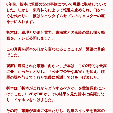
6年前、折本は繁藤の父の事故について母親に取材していま
した。しかし、東海林らによって報道を止められ、口をつ
ぐむ代わりに、彼はショウタイムセブンのキャスターの座
を手に入れます。
折本は、総理とやまと電力、東海林との密談の隠し撮り動
画を、テレビ公開しました。
この真実を折本の口から言わせることこそが、繁藤の目的
でした。
警察に逮捕された繁藤に向かい、折本は「この2時間は最高
に楽しかった」と話し、「公正で公平な真実」を伝え、贖
罪の場を与えてくれた繁藤に感謝して頭を下げました。
折本は「折本がこれからどうするべきか」を世論調査にか
けました。LIVEがDIEか。その結果を見た折本は笑顔にな
り、イヤホンをつけました。
その時、繁藤が園田に体当たりし、起爆スイッチを折本の