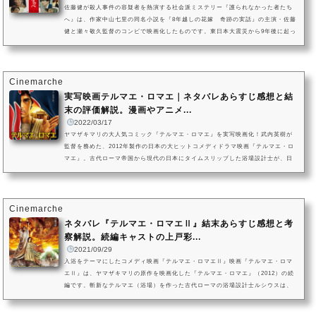
佐藤健が殺人事件の容疑者を熱演する社会派ミステリー『護られなかった者たち
へ』は、作家中山七里の同名小説を『8年越しの花嫁 奇跡の実話』の主演・佐藤
健と瀬々敬久監督のコンビで映画化したものです。東日本大震災から9年後に起っ
た連続殺人事件。震災後の生活苦から生活保護を求める人々が増え、あいつぐ申
請上のトラブルも発生します。日本の生活保護制度の欠陥に迫る社会派ミステリ
ー。佐藤健が容疑者の利根役、阿部寛が利根を追う刑事・笘篠役を演じるほか、
キーマンの円山に清原果耶、生活保護を断られて死亡する老女けいに...
Cinemarche
実写映画テルマエ・ロマエ｜ネタバレあらすじ感想と結
末の評価解説。漫画やアニメ...
2022/03/17
ヤマザキマリの大人気コミック『テルマエ・ロマエ』を実写映画化！武内英樹が
監督を務めた、2012年製作の日本の大ヒットコメディドラマ映画『テルマエ・ロ
マエ』。古代ローマ帝国から現代の日本にタイムスリップした浴場設計士が、日
本人の洗練された風呂文化に衝撃を受け、そのアイデアを用いた斬新な浴場を古
代ローマ帝国に築いていく姿とは、具体的にどんな内容だったのでしょうか。マ
ンガ大賞2010や第14回手塚治虫文化賞短編賞を受賞したヤマザキマリの同名コミ
ックを、阿部寛主演で実写映画化した大ヒットコメディドラマ映画『テ...
Cinemarche
ネタバレ『テルマエ・ロマエⅡ』結末あらすじ感想と考
察解説。続編キャストの上戸彩...
2021/09/29
入浴をテーマにしたコメディ映画『テルマエ・ロマエⅡ』映画『テルマエ・ロマ
エⅡ』は、ヤマザキマリの原作を映画化した『テルマエ・ロマエ』（2012）の続
編です。斬新なテルマエ（浴場）を作った古代ローマの浴場設計士ルシウスは、
またもや新しい浴場の依頼を受けて悩んでいました。そんな時、前回同様に現代
日本へタイムスリップしたルシウスは、平たい顔族（＝日本人）の山越真実と再