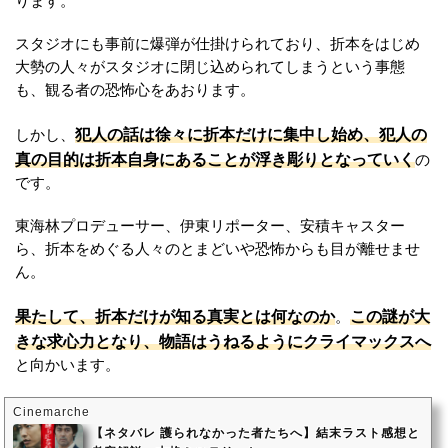
ります。
スタジオにも事前に爆弾が仕掛けられており、折本をはじめ
大勢の人々がスタジオに閉じ込められてしまうという事態
も、観る者の恐怖心をあおります。
犯人の話は徐々に折本だけに集中し始め、犯人の
しかし、
真の目的は折本自身にあることが浮き彫りとなっていく
の
です。
東海林プロデューサー、伊東リポーター、安積キャスター
ら、折本をめぐる人々のとまどいや恐怖からも目が離せませ
ん。
果たして、折本だけが知る真実とは何なのか
この謎が大
。
きな求心力となり、物語はうねるようにクライマックスへ
と向かいます。
Cinemarche
【ネタバレ 護られなかった者たちへ】結末ラスト感想と