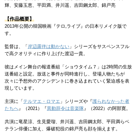
輝、安藤玉恵、平田満、井川遥、吉田鋼太郎、錦戸亮
【作品概要】
2013年公開の韓国映画『テロ,ライブ』の日本リメイク版で
す。
監督は、「
岸辺露伴は動かない
」シリーズをサスペンスフル
で高クオリティに作り上げた渡辺一貴。
彼はメイン舞台の報道番組「ショウタイム７」は2時間の生放
送番組と設定。放送と事件が同時進行し、登場人物たちが
次々に予想外のアクシデントに巻き込まれていく緊迫感を表
現しています。
主演に「
テルマエ・ロマエ
」シリーズや『
護られなかった者
たちへ
』（2021）『
異動辞令は音楽隊
』（2022）の阿部寛。
共演に竜星涼、生見愛瑠、井川遥、吉田鋼太郎、平田満らベ
テラン俳優に加え、爆破犯役の錦戸亮も顔を揃えます。