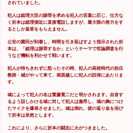
されていました。
犯人は総理大臣の謝罪を求める犯人の言葉に応じ、仕方な
く折本は総理側近に直接電話しますが、最大限の努力をす
るとしか返答をもらえません。
公安の園田が到着し、時間を引き延ばすよう指示された折
本は、「総理は謝罪するか」というテーマで世論調査を行
うなど機転を利かせて戦います。
犯人が待ちきれずに怒ったその時、犯人の高校時代の担任
教師・城がやって来て、画面越しに犯人の説得にあたりま
す。
城によって犯人の名は繁藤寛二だと明かされます。自首す
るよう話しかける城に対して犯人は激昂し、城の胸につけ
たマイクを爆発させました。城は倒れ、彼の返り血を浴び
て折本は呆然とします。
これにより、さらに折本の闘志に火がつきました。