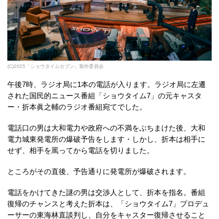
(C)2025「ショウタイムセブン」製作委員会
午後7時、ラジオ局に1本の電話が入ります。ラジオ局に左遷
された国民的ニュース番組「ショウタイム7」の元キャスタ
ー・折本眞之輔のラジオ番組宛てでした。
電話口の男は大和電力や政府への不満をぶちまけた後、大和
電力城東発電所の爆破予告をします・しかし、折本は相手に
せず、相手を罵ってから電話を切りました。
ところがその直後、予告通りに発電所が爆破されます。
電話をかけてきた謎の男は交渉人として、折本を指名。番組
復帰のチャンスと考えた折本は、「ショウタイム7」プロデュ
ーサーの東海林直談判し、自分をキャスター復帰させること