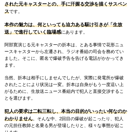
された元キャスターとの、手に汗握る交渉を描くサスペン
ス
です。
本作の魅力は、何といっても迫力ある駆け引きが「生放
送」で進行していく臨場感
にあります。
阿部寛演じる元キャスターの折本は、とある事情で花形ニュ
ースキャスターから左遷され、ラジオ番組の司会を務めてい
ました。そこに、匿名で爆破予告を告げる電話がかかってき
ます。
当然、折本は相手にしませんでしたが、実際に発電所が爆破
されたことにより状況は一変。折本は自身がもう一度這い上
がるために、生放送ニュース番組内で犯人と直接交渉するこ
とを選びます。
犯人の要求は二転三転し、本当の目的がいったい何なのか
わかりません
。そんな中、2回目の爆破が起こったり、犯人
の元担任教師と名乗る男が登場したりと、様々な事態が起こ