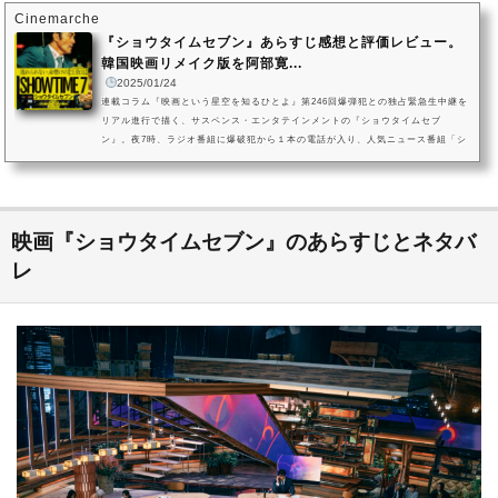
Cinemarche
『ショウタイムセブン』あらすじ感想と評価レビュー。
韓国映画リメイク版を阿部寛...
2025/01/24
連載コラム『映画という星空を知るひとよ』第246回爆弾犯との独占緊急生中継を
リアル進行で描く、サスペンス・エンタテインメントの『ショウタイムセブ
ン』。夜7時、ラジオ番組に爆破犯から１本の電話が入り、人気ニュース番組「シ
ョウタイム7」で犯人との独占緊急生中継が始まります。映画『ショウタイムセブ
ン』は2025年2月7日（金）全国公開！犯人の正体と本当の目的とは？ テレビ局
のスタジオで行われる緊迫した交渉が、前代未聞の「命懸けの生放送」として、
リアルタイムで進行。交渉役に指名された元人気キャスターの折本を阿部...
映画『ショウタイムセブン』のあらすじとネタバ
レ