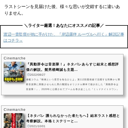
ラストシーンを見届けた後、様々な思いが交錯するに違いあ
りません。
渡辺一貴監督が他に手がけた、『岸辺露伴 ルーヴルへ行く』解説記事
はコチラ→
Cinemarche
『異動辞令は音楽隊！』ネタバレあらすじ結末と感想評
価の解説。髭男楢﨑誠も主題...
2022/08/27
連載コラム『映画という星空を知るひとよ』第112回最前線で活躍する刑事から警
察音楽隊に異動させられた男の奮闘をオリジナル脚本で描き出した『異動辞令は
音楽隊！』。2020年に公開されてブームを巻き起こした『ミッドナイトスワン』
で世界各国から注目を集めた、内田英治監督のオリジナル脚本です。警察音楽隊
のフラッシュモブ演奏に着想を得たという内田英治監督。主演のベテラン刑事に
阿部寛を迎え、警察音楽隊という特殊な組織を題材に、人生の転落と再生を見事
に描き出しています。警察の仕事は音楽隊なのか？ 納得のいかない人...
Cinemarche
【ネタバレ 護られなかった者たちへ】結末ラスト感想と
考察解説。本格ミステリーと...
2021/10/01