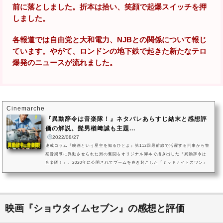
前に落としました。折本は拾い、笑顔で起爆スイッチを押
しました。
各報道では自由党と大和電力、NJBとの関係について報じ
ています。やがて、ロンドンの地下鉄で起きた新たなテロ
爆発のニュースが流れました。
Cinemarche
『異動辞令は音楽隊！』ネタバレあらすじ結末と感想評
価の解説。髭男楢﨑誠も主題...
2022/08/27
連載コラム『映画という星空を知るひとよ』第112回最前線で活躍する刑事から警
察音楽隊に異動させられた男の奮闘をオリジナル脚本で描き出した『異動辞令は
音楽隊！』。2020年に公開されてブームを巻き起こした『ミッドナイトスワン』
で世界各国から注目を集めた、内田英治監督のオリジナル脚本です。警察音楽隊
のフラッシュモブ演奏に着想を得たという内田英治監督。主演のベテラン刑事に
阿部寛を迎え、警察音楽隊という特殊な組織を題材に、人生の転落と再生を見事
に描き出しています。警察の仕事は音楽隊なのか？ 納得のいかない人...
映画『ショウタイムセブン』の感想と評価