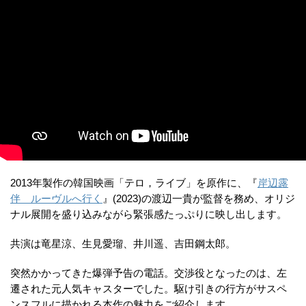
2013年製作の韓国映画「テロ，ライブ」を原作に、『
岸辺露
伴 ルーヴルへ行く
』(2023)の渡辺一貴が監督を務め、オリジ
ナル展開を盛り込みながら緊張感たっぷりに映し出します。
共演は竜星涼、生見愛瑠、井川遥、吉田鋼太郎。
突然かかってきた爆弾予告の電話。交渉役となったのは、左
遷された元人気キャスターでした。駆け引きの行方がサスペ
ンスフルに描かれる本作の魅力をご紹介します。