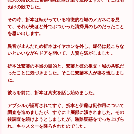
犯人の潜伏先に警察特殊部隊が乗り込みますが、そこはも
ぬけの殻でした。
その時、折本は転がっている特徴的な城のメガネにを見
て、それが先ほど外でぶつかった清掃員のものだったこと
を思い出します。
異音が止んだため折本はイヤホンを外し、爆発は起こらな
いといいながらドアを開いて、人質を逃がしました。
折本は繁藤の本当の目的と、繁藤と彼の祖父・城の共犯だ
ったことに気づきました。そこに繁藤本人が姿を現しまし
た。
彼らを前に、折本は真実を話し始めました。
アブシルが認可されてすぐ、折本と伊藤は副作用について
調査を進めましたが、すぐに上層部に潰されました。その
後調査を続けようとしましたが、賄賂疑惑をでっち上げら
れ、キャスターを降ろされたのでした。