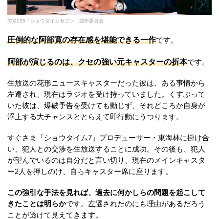
(C)2025「ショウタイムセブン」製作委員会
圧倒的な阿部寛の存在感を堪能できる一作
です。
阿部が演じるのは、クセの強い元キャスターの折本
です。
生放送の花形ニュースキャスターだった彼は、ある事情から
左遷され、現在はラジオを受け持っていました。くすぶって
いた彼は、爆破予告を受けても動じず、それどころか自身が
浮上する大チャンスととらえて即行動にうつります。
すぐさま「ショウタイム7」プロデューサー・東海林に掛け合
い、犯人との交渉を生放送することに成功。その後も、犯人
が望んでいるのは自分だと言い切り、現在のメインキャスタ
ー2人を押しのけ、自らキャスター席に座ります。
この強引な手法を見れば、過去に何かしらの問題を起こして
きたことは明らか
です。左遷されたのにも理由があるだろう
ことが透けて見えてきます。