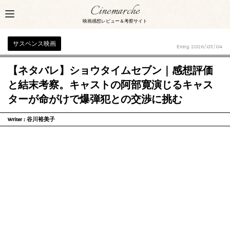
Cinemarche
映画感想レビュー＆考察サイト
サスペンス映画
Entry
2026/03/04
【ネタバレ】ショウタイムセブン｜感想評価
と結末考察。キャストの阿部寛演じるキャス
ターが命がけで爆弾犯との交渉に挑む
Writer :
谷川裕美子