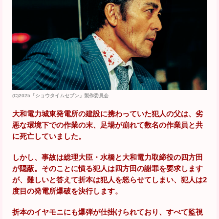
(C)2025「ショウタイムセブン」製作委員会
大和電力城東発電所の建設に携わっていた犯人の父は、劣
悪な環境下での作業の末、足場が崩れて数名の作業員と共
に死亡していました。
しかし、事故は総理大臣・水橋と大和電力取締役の四方田
が隠蔽。そのことに憤る犯人は四方田の謝罪を要求します
が、難しいと答えて折本は犯人を怒らせてしまい、犯人は2
度目の発電所爆破を決行します。
折本のイヤモニにも爆弾が仕掛けられており、すべて監視