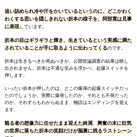
追い詰められ冷や汗をかいているというのに、どこかわく
わくする思いを隠しきれない折本の様子を、阿部寛は見事
に表現
しています。
折本の目はギラギラと輝き、生きているという実感に満た
されていることが手に取るように伝わってくる
のです。
折本は生きるべきか死ぬべきか。公開世論調査の結果は映し
出されません。折本は不適な笑みを浮かべ、起爆スイッチを
押します。
いったい折本が押したのは、どこの爆弾の起爆スイッチだっ
たのでしょうか。実際に爆発したのか、それとも不発だった
のか。それすらもわからぬまま、物語はエンディングを迎え
ます。
観る者の想像力に任せたまま迎えた終焉
興奮の末に狂気
。
の世界に落ちた折本の笑顔だけが脳裏に残るラストシーン