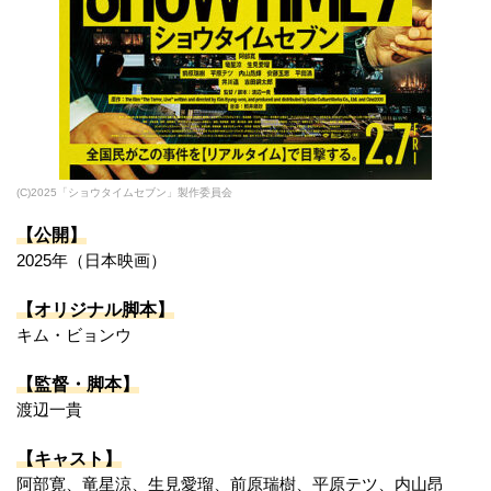
(C)2025「ショウタイムセブン」製作委員会
【公開】
2025年（日本映画）
【オリジナル脚本】
キム・ビョンウ
【監督・脚本】
渡辺一貴
【キャスト】
阿部寛、竜星涼、生見愛瑠、前原瑞樹、平原テツ、内山昂