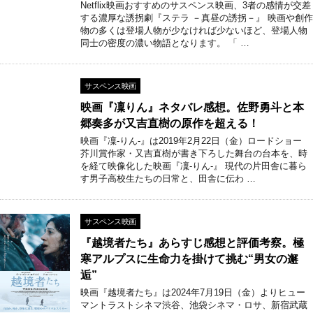
Netflix映画おすすめのサスペンス映画、3者の感情が交差
する濃厚な誘拐劇『ステラ －真昼の誘拐－』 映画や創作
物の多くは登場人物が少なければ少ないほど、登場人物
同士の密度の濃い物語となります。 「 …
サスペンス映画
映画『凜りん』ネタバレ感想。佐野勇斗と本
郷奏多が又吉直樹の原作を超える！
映画『凜-りん-』は2019年2月22日（金）ロードショー
芥川賞作家・又吉直樹が書き下ろした舞台の台本を、時
を経て映像化した映画『凜-りん-』 現代の片田舎に暮ら
す男子高校生たちの日常と、田舎に伝わ …
サスペンス映画
『越境者たち』あらすじ感想と評価考察。極
寒アルプスに生命力を掛けて挑む“男女の邂
逅”
映画『越境者たち』は2024年7月19日（金）よりヒュー
マントラストシネマ渋谷、池袋シネマ・ロサ、新宿武蔵