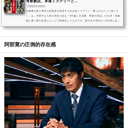
考察解説。本格ミステリーと...
2021/10/01
佐藤健が殺人事件の容疑者を熱演する社会派ミステリー『護られなかった者たち
へ』は、作家中山七里の同名小説を『8年越しの花嫁 奇跡の実話』の主演・佐藤
健と瀬々敬久監督のコンビで映画化したものです。東日本大震災から9年後に起っ
た連続殺人事件。震災後の生活苦から生活保護を求める人々が増え、あいつぐ申
請上のトラブルも発生します。日本の生活保護制度の欠陥に迫る社会派ミステリ
ー。佐藤健が容疑者の利根役、阿部寛が利根を追う刑事・笘篠役を演じるほか、
キーマンの円山に清原果耶、生活保護を断られて死亡する老女けいに...
阿部寛の圧倒的存在感