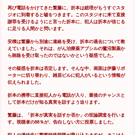
再び電話をかけてきた繁藤に、折本は総理がもうすぐスタ
ジオに到着すると嘘をつきます。このスタジオに来て直接
謝罪を受けるようにと言った折本に、犯人は折本が信じる
に足りる人間かと問います。
安積は繁藤から別途に連絡を受け、折本の過去について教
えていました。それは、がん治療薬アブシルの鷺沼製薬か
ら賄賂を受け取ったのではないかという疑惑でした。
その疑惑を折本は否定します。そんな中、画面は伊藤リポ
ーターに切り替わり、雑居ビルに犯人がいるという情報が
伝えられました。
折本の携帯に直接犯人から電話が入り、最後のチャンスと
して折本だけが知る真実を話すよう迫ります。
繁藤は、「折本が真実を話すか否か」の世論調査を行いま
す。視聴者の88％が、告白しない方に投票しました。