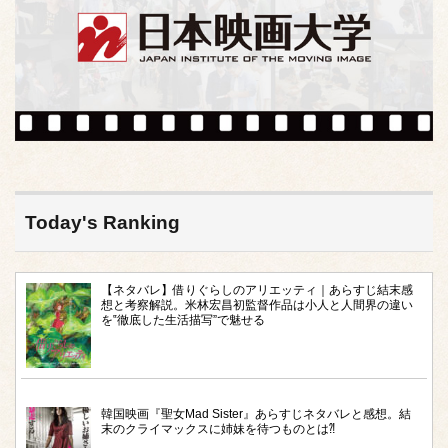
Today's Ranking
【ネタバレ】借りぐらしのアリエッティ｜あらすじ結末感
想と考察解説。米林宏昌初監督作品は小人と人間界の違い
を‟徹底した生活描写”で魅せる
韓国映画『聖女Mad Sister』あらすじネタバレと感想。結
末のクライマックスに姉妹を待つものとは⁈