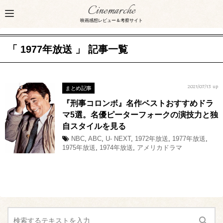
Cinemarche
映画感想レビュー＆考察サイト
「 1977年放送 」 記事一覧
まとめ記事
2021/07/13 up
『刑事コロンボ』名作ベストおすすめドラ
マ5選。名優ピーターフォークの演技力と独
自スタイルを見る
NBC
,
ABC
,
U- NEXT
,
1972年放送
,
1977年放送
,
1975年放送
,
1974年放送
,
アメリカドラマ