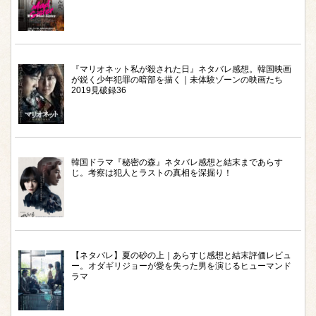
『マリオネット私が殺された日』ネタバレ感想。韓国映画
が鋭く少年犯罪の暗部を描く｜未体験ゾーンの映画たち
2019見破録36
韓国ドラマ『秘密の森』ネタバレ感想と結末まであらす
じ。考察は犯人とラストの真相を深掘り！
【ネタバレ】夏の砂の上｜あらすじ感想と結末評価レビュ
ー。オダギリジョーが愛を失った男を演じるヒューマンド
ラマ