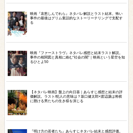
映画『哀愁しんでれら』ネタバレ解説とラスト結末。怖い
事件の最後はグリム童話的なストーリーテリングで支配す
る
映画『ファーストラヴ』ネタバレ感想と結末ラスト解説。
事件の相関図と真相に絡む“社会の闇”｜映画という星空を知
るひとよ50
【ネタバレ映画】盤上の向日葵｜あらすじ感想と結末の評
価解説。ラスト/犯人の意味は？坂口健太郎×渡辺謙は将棋
に懸ける男たちの生き様を演じる
『明け方の若者たち』あらすじネタバレ結末と感想評価。