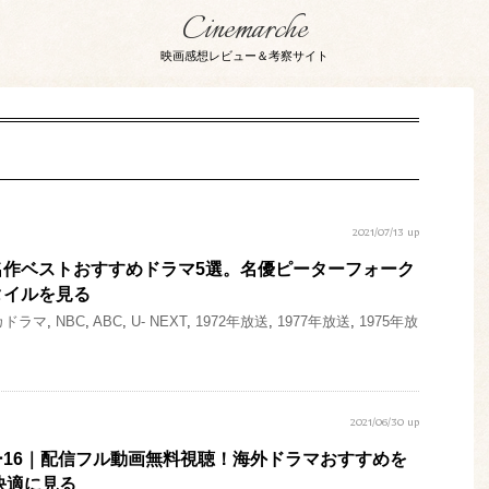
Cinemarche
映画感想レビュー＆考察サイト
2021/07/13 up
名作ベストおすすめドラマ5選。名優ピーターフォーク
タイルを見る
カドラマ
,
NBC
,
ABC
,
U- NEXT
,
1972年放送
,
1977年放送
,
1975年放
2021/06/30 up
16｜配信フル動画無料視聴！海外ドラマおすすめを
快適に見る