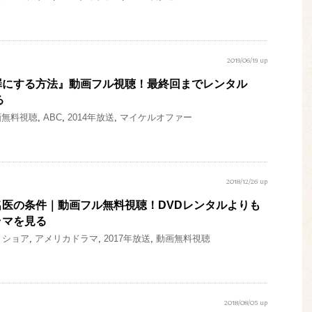
2019/06/19 up
罪にする方法』動画フル視聴！最終回までレンタル
る
画無料視聴
,
ABC
,
2014年放送
,
マイケルオファー
2018/12/26 up
医の条件｜動画フル無料視聴！DVDレンタルよりも
ラマを見る
・ショア
,
アメリカドラマ
,
2017年放送
,
動画無料視聴
2018/08/05 up