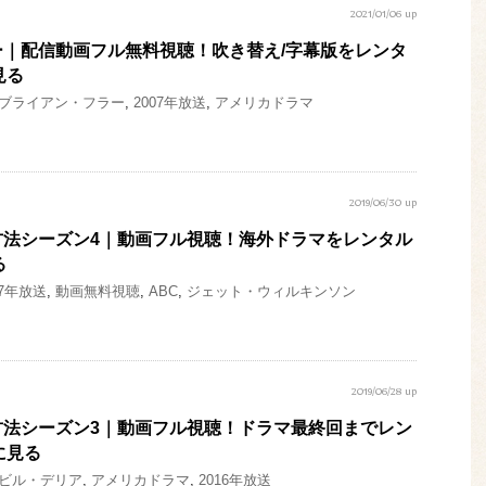
2021/01/06 up
｜配信動画フル無料視聴！吹き替え/字幕版をレンタ
見る
ブライアン・フラー
,
2007年放送
,
アメリカドラマ
2019/06/30 up
方法シーズン4｜動画フル視聴！海外ドラマをレンタル
る
17年放送
,
動画無料視聴
,
ABC
,
ジェット・ウィルキンソン
2019/06/28 up
方法シーズン3｜動画フル視聴！ドラマ最終回までレン
に見る
ビル・デリア
,
アメリカドラマ
,
2016年放送