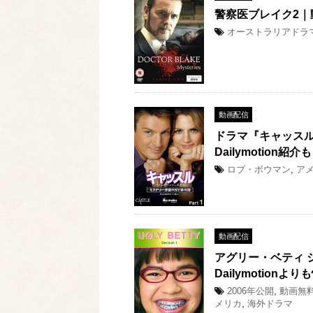
警察医ブレイク2
オーストラリアドラ
動画配信
ドラマ『キャッスル 
Dailymotion紹介も
ロブ・ボウマン
,
ア
動画配信
アグリー・ベティ シ
Dailymotionよ
2006年公開
,
動画無
メリカ
,
海外ドラマ