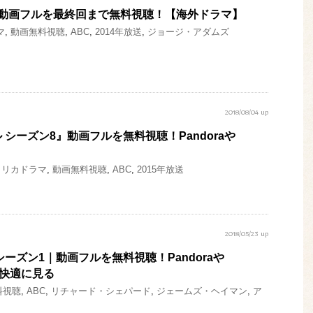
｜動画フルを最終回まで無料視聴！【海外ドラマ】
マ
,
動画無料視聴
,
ABC
,
2014年放送
,
ジョージ・アダムズ
2018/08/04 up
シーズン8』動画フルを無料視聴！Pandoraや
メリカドラマ
,
動画無料視聴
,
ABC
,
2015年放送
2018/05/23 up
ーズン1｜動画フルを無料視聴！Pandoraや
りも快適に見る
料視聴
,
ABC
,
リチャード・シェパード
,
ジェームズ・ヘイマン
,
ア