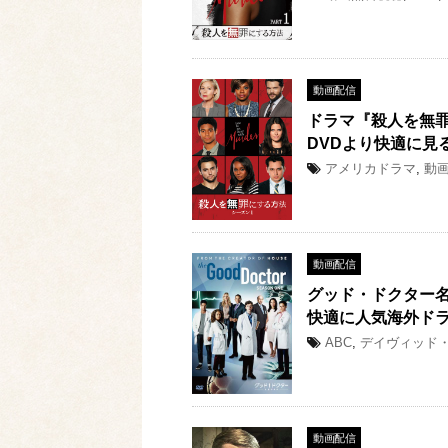
動画配信
ドラマ『殺人を無
DVDより快適に見
アメリカドラマ
,
動
動画配信
グッド・ドクター名
快適に人気海外ド
ABC
,
デイヴィッド
動画配信