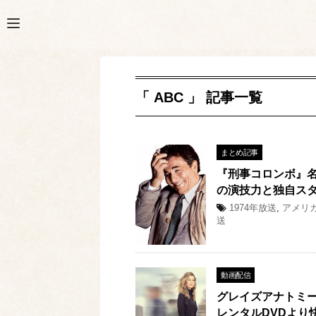
「 ABC 」 記事一覧
まとめ記事
『刑事コロンボ』
の演技力と独自ス
1974年放送
,
アメリ
送
動画配信
グレイズアナトミー
レンタルDVDより