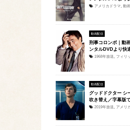
アメリカドラマ
,
動
動画配信
刑事コロンボ｜動
ンタルDVDより快
1968年放送
,
フィリ
動画配信
グッドドクター シ
吹き替え／字幕版
2019年放送
,
アメリ