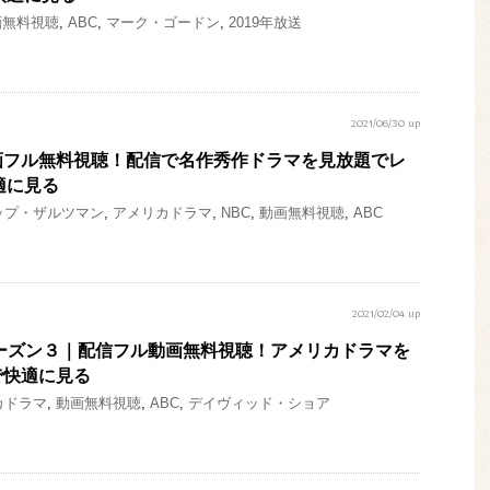
画無料視聴
,
ABC
,
マーク・ゴードン
,
2019年放送
2021/06/30 up
画フル無料視聴！配信で名作秀作ドラマを見放題でレ
適に見る
ップ・ザルツマン
,
アメリカドラマ
,
NBC
,
動画無料視聴
,
ABC
2021/02/04 up
ーズン３｜配信フル動画無料視聴！アメリカドラマを
で快適に見る
カドラマ
,
動画無料視聴
,
ABC
,
デイヴィッド・ショア