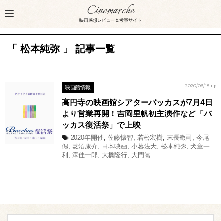
Cinemarche
映画感想レビュー＆考察サイト
「 松本純弥 」 記事一覧
映画館情報
2020/06/18 up
高円寺の映画館シアターバッカスが7月4日
より営業再開！吉岡里帆初主演作など「バ
ッカス復活祭」で上映
2020年開催
,
佐藤懐智
,
若松宏樹
,
末長敬司
,
今尾
偲
,
菱沼康介
,
日本映画
,
小暮法大
,
松本純弥
,
犬童一
利
,
澤佳一郎
,
大橋隆行
,
大門嵩