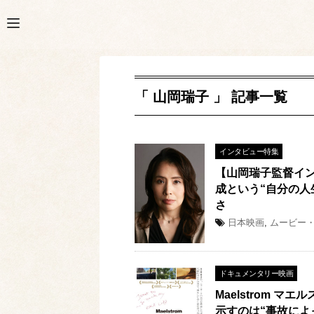
「 山岡瑞子 」 記事一覧
インタビュー特集
【山岡瑞子監督イン
成という“自分の人
さ
日本映画
,
ムービー
ドキュメンタリー映画
Maelstrom 
示すのは“事故によ