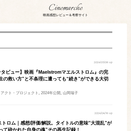
Cinemarche
映画感想レビュー＆考察サイト
2024/05/06 up
タビュー】映画『Maelstromマエルストロム』の完
生の救い方”と不条理に遭っても“続き”ができる大切
・アクト・プロジェクト
,
2024年公開
,
山岡瑞子
2024/04/16 up
マエルストロム｜感想/評価/解説。タイトルの意味‟大混乱”が
って砕かれた自身の魂”その再生記録！