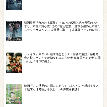
韓国映画『食われる家族』ネタバレ感想と結末考察のあら
すじ。本屋大賞小説1位の作家が監督・脚本を務めた本格ミ
ステリーサスペンス“家族乗っ取り”｜未体験ゾーンの映画...
『ノイズ』ネタバレ結末感想とラスト評価の解説。藤原竜
也と松山ケンイチが幼なじみの共犯者“孤島民とよそ者”に問
われた「薄気味悪さ」
映画『この世界の片隅に』あらすじネタバレと感想！ラス
ト結末も【考察から読む3つの偉業を解説】