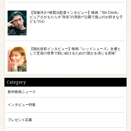
【窪塚洋介×牧賢治監督インタビュー】映画『Sin Clock』
ピュアさがもたらす“存在”の演技×“公園で遊ぶのが好きな子
ども”の心
【朝比奈彩インタビュー】映画『レッドシューズ』女優と
して芝居の世界で戦い続けるための“誰かを演じる意味”
Category
新作映画ニュース
インタビュー特集
プレゼント応募