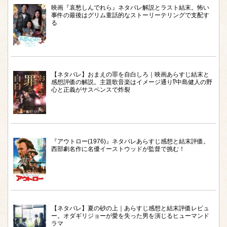
映画『哀愁しんでれら』ネタバレ解説とラスト結末。怖い
事件の最後はグリム童話的なストーリーテリングで支配す
る
【ネタバレ】おまえの罪を自白しろ｜映画あらすじ結末と
感想評価の解説。主題歌音楽はイメージ通り⁉︎中島健人の野
心と正義がサスペンスで炸裂
『アウトロー(1976)』ネタバレあらすじ感想と結末評価。
西部劇名作に名優イーストウッドが監督で挑む！
【ネタバレ】夏の砂の上｜あらすじ感想と結末評価レビュ
ー。オダギリジョーが愛を失った男を演じるヒューマンド
ラマ