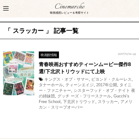
Cinemarche
映画感想レビュー＆考察サイト
「 スラッカー 」 記事一覧
映画館情報
2017/12/14 up
青春映画おすすめティーンムービー傑作8
選!下北沢トリウッドにて上映
キングス・オブ・サマー
,
ビヨンド・クルーレス
,
タナーホール
,
ティーンエイジ
,
2017年公開
,
タイニ
ー・ファニチャー
,
シスターフッド・オブ・ナイト 夜
の姉妹団
,
グッチ ーズ・フリースクール
,
Gucchi’s
Free School
,
下北沢トリウッド
,
スラッカー
,
アメリ
カン・スリープオーバー