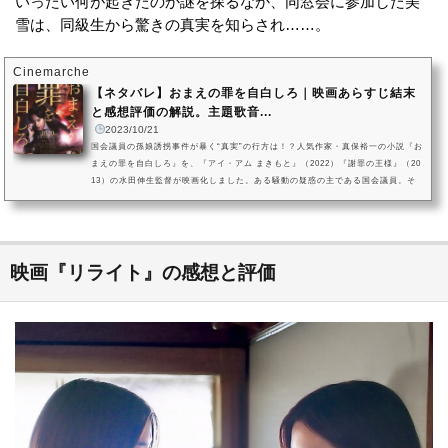
いったい何が起きたのか謎を探るなか、同窓会に参加した美
雪は、同級生から驚きの真実を知らされ……。
Cinemarche
【ネタバレ】おまえの罪を自白しろ｜映画あらすじ結末
と感想評価の解説。主題歌音...
2023/10/21
国会議員の孫娘誘拐事件が暴く“真実”の行方は！？人気作家・真保裕一の小説『お
まえの罪を自白しろ』を、『アイ・アム まきもと』（2022）『謝罪の王様』（20
13）の水田伸生監督が映画化しました。ある騒動の疑惑の主である国会議員。そ
の孫娘が誘した犯人の要求は、身代金ではなく、記者会見を開き「罪」を自白さ
せることでした。守るのは家族か、政治家生命と国家か……記者会見を開くタイ
ムリミットが刻々と迫ります。主人公であり、国会議員である父の秘書を務める
宇田家の次男・晄司を中島健人、孫娘を誘拐された国会議員・宇田清治...
映画『リライト』の感想と評価