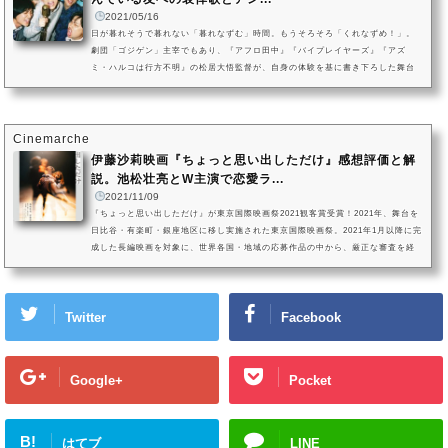
2021/05/16
日が暮れそうで暮れない「暮れなずむ」時間。もうそろそろ「くれなずめ！」。
劇団「ゴジゲン」主宰でもあり、『アフロ田中』『バイプレイヤーズ』『アズ
ミ・ハルコは行方不明』の松居大悟監督が、自身の体験を基に書き下ろした舞台
劇の映画化。高校時代につるんでいた6人の仲間たちが、結婚披露宴で余興をする
ために5年振りに集った。6人揃えばいつでもあの頃に戻っていた。そう、5年前ま
では。ウケるはずの余興もすべり、2次会までの時間を持て余す6人は、高校時代
の思い出を振り返るのでした。6人の「今」と、思い出が蘇る「過去」が...
Cinemarche
伊藤沙莉映画『ちょっと思い出しただけ』感想評価と解
説。池松壮亮とW主演で恋愛ラ...
2021/11/09
『ちょっと思い出しただけ』が東京国際映画祭2021観客賞受賞！2021年、舞台を
日比谷・有楽町・銀座地区に移し実施された東京国際映画祭。2021年1月以降に完
成した長編映画を対象に、世界各国・地域の応募作品の中から、厳正な審査を経
た15本の作品の「コンペティション」の中に、『くれなずめ』（2020）や『君が
君で君だ』（2018）の、松居大悟監督の最新作『ちょっと思い出しただけ』が登
場しました。松居大悟監督が手掛けた、別れた男女の最愛だった時を遡り、もう
Twitter
Facebook
一度別れ直すまでのほろ苦い恋を描いたオリジナルストーリー。主演に...
Google+
Pocket
B!
はてブ
LINE