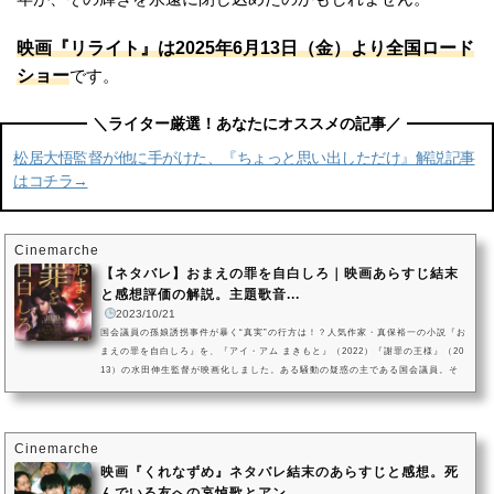
映画『リライト』は2025年6月13日（金）より全国ロード
ショー
です。
松居大悟監督が他に手がけた、『ちょっと思い出しただけ』解説記事
はコチラ→
Cinemarche
【ネタバレ】おまえの罪を自白しろ｜映画あらすじ結末
と感想評価の解説。主題歌音...
2023/10/21
国会議員の孫娘誘拐事件が暴く“真実”の行方は！？人気作家・真保裕一の小説『お
まえの罪を自白しろ』を、『アイ・アム まきもと』（2022）『謝罪の王様』（20
13）の水田伸生監督が映画化しました。ある騒動の疑惑の主である国会議員。そ
の孫娘が誘した犯人の要求は、身代金ではなく、記者会見を開き「罪」を自白さ
せることでした。守るのは家族か、政治家生命と国家か……記者会見を開くタイ
ムリミットが刻々と迫ります。主人公であり、国会議員である父の秘書を務める
宇田家の次男・晄司を中島健人、孫娘を誘拐された国会議員・宇田清治...
Cinemarche
映画『くれなずめ』ネタバレ結末のあらすじと感想。死
んでいる友への哀悼歌とアン...