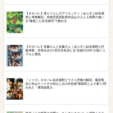
【ネタバレ】借りぐらしのアリエッティ｜あらすじ結末感
想と考察解説。米林宏昌初監督作品は小人と人間界の違い
を‟徹底した生活描写”で魅せる
【ネタバレ】佐藤さんと佐藤さん｜あらすじ結末感想と評
価考察。岸井ゆきの×宮沢氷魚演じる“夫婦の15年”が描くリ
アルと勇気
『ノイズ』ネタバレ結末感想とラスト評価の解説。藤原竜
也と松山ケンイチが幼なじみの共犯者“孤島民とよそ者”に問
われた「薄気味悪さ」