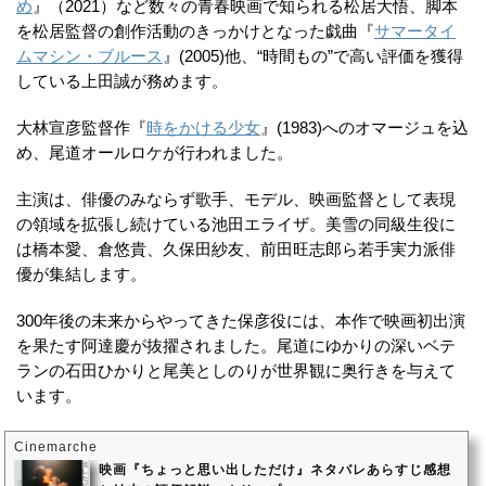
め
』（2021）など数々の青春映画で知られる松居大悟、脚本
を松居監督の創作活動のきっかけとなった戯曲『
サマータイ
ムマシン・ブルース
』(2005)他、“時間もの”で高い評価を獲得
している上田誠が務めます。
大林宣彦監督作『
時をかける少女
』(1983)へのオマージュを込
め、尾道オールロケが行われました。
主演は、俳優のみならず歌手、モデル、映画監督として表現
の領域を拡張し続けている池田エライザ。美雪の同級生役に
は橋本愛、倉悠貴、久保田紗友、前田旺志郎ら若手実力派俳
優が集結します。
300年後の未来からやってきた保彦役には、本作で映画初出演
を果たす阿達慶が抜擢されました。尾道にゆかりの深いベテ
ランの石田ひかりと尾美としのりが世界観に奥行きを与えて
います。
Cinemarche
映画『ちょっと思い出しただけ』ネタバレあらすじ感想