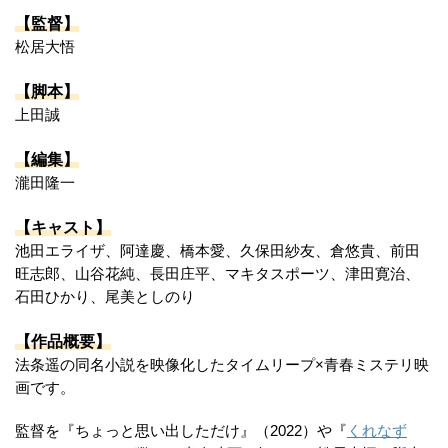
【監督】
松居大悟
【脚本】
上田誠
【編集】
瀧田隆一
【キャスト】
池田エライザ、阿達慶、橋本愛、久保田紗友、倉悠貴、前田
旺志郎、山谷花純、長田庄平、マキタスポーツ、津田寛治、
石田ひかり、尾美としのり
【作品概要】
法条遥の同名小説を映像化したタイムリープ×青春ミステリ映
画です。
監督を『ちょっと思い出しただけ』（2022）や『
くれなず