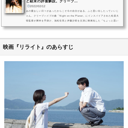
と結末の評価解説。クリープ...
2022/02/12
あの愛おしい日々があったからこそ今の自分がある。ふと思い出したっていいじ
ゃん。クリープハイプの曲「Night on the Planet」にインスパイアされた松居大
悟監督が脚本を手掛け、池松壮亮と伊藤沙莉を主演に映画化した『ちょっと思い
出しただけ』。クリープハイプの曲「Night on the Planet」は、1991年に制作さ
れたジム・ジャームッシュ監督のオムニバス映画『ナイト・オン・ザ・プラネッ
ト』を自信のオールタイムベストに挙げている尾崎世界観が、映画から着想を得
て書き上げた1曲です。この曲を基に制作された映画は、怪我でダンサ...
映画『リライト』のあらすじ