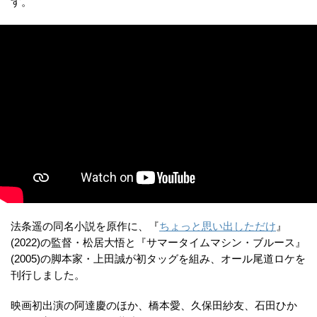
す。
法条遥の同名小説を原作に、『
ちょっと思い出しただけ
』
(2022)の監督・松居大悟と『サマータイムマシン・ブルース』
(2005)の脚本家・上田誠が初タッグを組み、オール尾道ロケを
刊行しました。
映画初出演の阿達慶のほか、橋本愛、久保田紗友、石田ひか