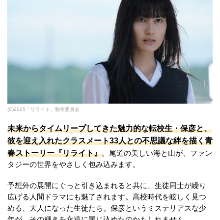
(C)2025「リライト」製作委員会
未来からタイムリープしてきた魅力的な転校生・保彦と、
彼を迎え入れたクラスメート33人との不思議な絆を描く青
春ストーリー『リライト』
。尾道の美しい海と山が、ファン
タジーの世界をやさしく包み込みます。
予想外の展開にぐっと引き込まれると共に、生徒同士が繰り
広げる人間ドラマにも魅了されます。高校時代を眩しく見つ
める、大人になった生徒たち。保彦というミステリアスな少
年が、その輝きを永遠に閉じ込めたのかもしれません。