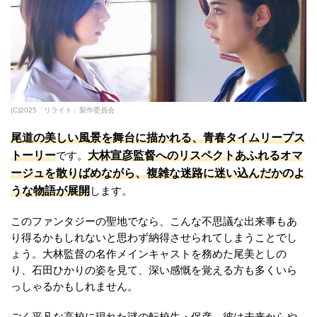
(C)2025「リライト」製作委員会
尾道の美しい風景を舞台に描かれる、青春タイムリープス
トーリー
大林宣彦監督へのリスペクトあふれるオマ
です。
ージュを散りばめながら、複雑な迷路に迷い込んだかのよ
うな物語が展開
します。
このファンタジーの聖地でなら、こんな不思議な出来事もあ
り得るかもしれないと思わず納得させられてしまうことでし
ょう。大林監督の名作メインキャストを務めた尾美としの
り、石田ひかりの姿を見て、深い感慨を覚える方も多くいら
っしゃるかもしれません。