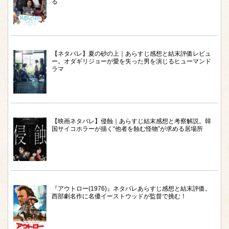
る
【ネタバレ】夏の砂の上｜あらすじ感想と結末評価レビュ
ー。オダギリジョーが愛を失った男を演じるヒューマンド
ラマ
【映画ネタバレ】侵蝕｜あらすじ結末感想と考察解説。韓
国サイコホラーが描く“他者を蝕む怪物”が求める居場所
『アウトロー(1976)』ネタバレあらすじ感想と結末評価。
西部劇名作に名優イーストウッドが監督で挑む！