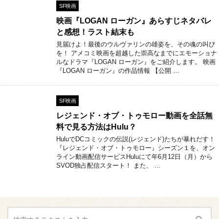
SF映画
映画『LOGAN ローガン』あらすじネタバレ
と感想！ラスト結末も
見届けよ！最後のウルヴァリンの雄姿を、その魂の叫び
を！ アメコミ映画を超越した崇高なまでにエモーショナ
ルなドラマ『LOGAN ローガン』をご紹介します。 映画
『LOGAN ローガン』の作品情報 【公開 …
SF映画
レジェンド・オブ・トゥモロー動画を全話無
料で見る方法はHulu？
HuluでDCコミックの伝説(レジェンド)たちが暴れだす！
『レジェンド・オブ・トゥモロー』シーズン１を、オン
ライン動画配信サービスHuluにて年6月12日（月）から
SVOD独占配信スタート！ また、 …