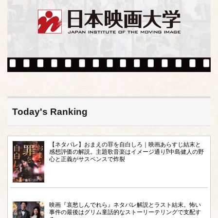
Today's Ranking
【ネタバレ】おまえの罪を自白しろ｜映画あらすじ結末と
感想評価の解説。主題歌音楽はイメージ通り⁉︎中島健人の野
心と正義がサスペンスで炸裂
映画『哀愁しんでれら』ネタバレ解説とラスト結末。怖い
事件の最後はグリム童話的なストーリーテリングで支配す