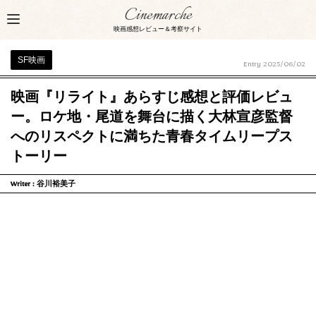
Cinemarche
映画感想レビュー＆考察サイト
SF映画
Entry
2025/06/02
映画『リライト』あらすじ感想と評価レビュ
ー。ロケ地・尾道を舞台に描く大林宣彦監督
へのリスペクトに満ちた青春タイムリープス
トーリー
Writer :
谷川裕美子