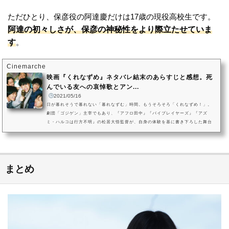
ただひとり、保彦役の阿達慶だけは17歳の現役高校生です。
阿達の初々しさが、保彦の神秘性をより際立たせていま
す
。
Cinemarche
映画『くれなずめ』ネタバレ結末のあらすじと感想。死
んでいる友への哀悼歌とアン...
2021/05/16
日が暮れそうで暮れない「暮れなずむ」時間。もうそろそろ「くれなずめ！」。
劇団「ゴジゲン」主宰でもあり、『アフロ田中』『バイプレイヤーズ』『アズ
ミ・ハルコは行方不明』の松居大悟監督が、自身の体験を基に書き下ろした舞台
劇の映画化。高校時代につるんでいた6人の仲間たちが、結婚披露宴で余興をする
ために5年振りに集った。6人揃えばいつでもあの頃に戻っていた。そう、5年前ま
では。ウケるはずの余興もすべり、2次会までの時間を持て余す6人は、高校時代
の思い出を振り返るのでした。6人の「今」と、思い出が蘇る「過去」が...
まとめ