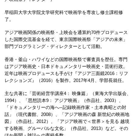
早稲田大学大学院文学研究科で映画学を専攻し修士課程修
了。
アジア映画関係の映画祭・上映会を通算約70件プロデュース
した国際交流基金を経て、東京国際映画祭「アジアの未来」
部門プログラミング・ディレクターとして活動。
香港・釜山・ハワイなどの国際映画祭で審査員を歴任。専門
はアジア映画史・日本ドキュメンタリー映画史・芸術行政。
近年は映画プロデュースも手がけ『アジア三面鏡2016：リフ
レクションズ』（2016）を製作。2017年4月、学部長就任。
主な共著に「芸術経営学講座4： 映像篇」（東海大学出版会、
1994）、「思想読本9： アジア映画」（作品社、2003）、
「ドキュメンタリーの海へ─記録映画作家・土本典昭との対
話」（現代書館、2008）、「アジア映画の森 新世紀の映画地
図」（作品社、2012）、「アジア映画で＜世界＞を見る 越境
する映画、グルーバルな文化」（作品社、2013）など。その
ほか新聞・雑誌への寄稿多数。