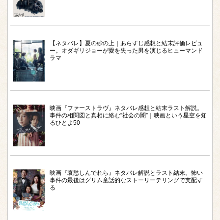
【ネタバレ】夏の砂の上｜あらすじ感想と結末評価レビュ
ー。オダギリジョーが愛を失った男を演じるヒューマンド
ラマ
映画『ファーストラヴ』ネタバレ感想と結末ラスト解説。
事件の相関図と真相に絡む“社会の闇”｜映画という星空を知
るひとよ50
映画『哀愁しんでれら』ネタバレ解説とラスト結末。怖い
事件の最後はグリム童話的なストーリーテリングで支配す
る