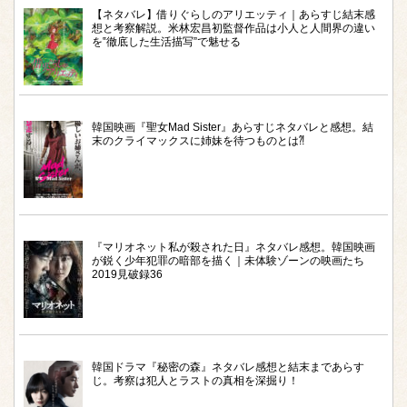
【ネタバレ】借りぐらしのアリエッティ｜あらすじ結末感
想と考察解説。米林宏昌初監督作品は小人と人間界の違い
を‟徹底した生活描写”で魅せる
韓国映画『聖女Mad Sister』あらすじネタバレと感想。結
末のクライマックスに姉妹を待つものとは⁈
『マリオネット私が殺された日』ネタバレ感想。韓国映画
が鋭く少年犯罪の暗部を描く｜未体験ゾーンの映画たち
2019見破録36
韓国ドラマ『秘密の森』ネタバレ感想と結末まであらす
じ。考察は犯人とラストの真相を深掘り！