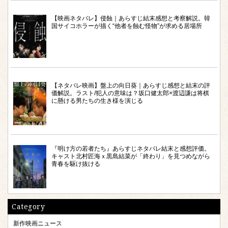
【映画ネタバレ】侵蝕｜あらすじ結末感想と考察解説。韓
国サイコホラーが描く“他者を蝕む怪物”が求める居場所
【ネタバレ映画】盤上の向日葵｜あらすじ感想と結末の評
価解説。ラスト/犯人の意味は？坂口健太郎×渡辺謙は将棋
に懸ける男たちの生き様を演じる
『明け方の若者たち』あらすじネタバレ結末と感想評価。
キャスト北村匠海ｘ黒島結菜が「終わり」を見つめながら
青春を駆け抜ける
Category
新作映画ニュース