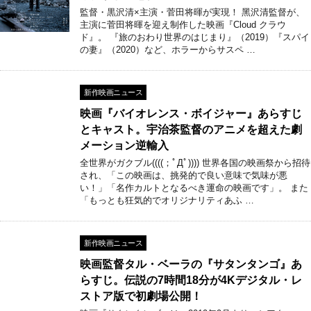
監督・黒沢清×主演・菅田将暉が実現！ ⿊沢清監督が、
主演に菅⽥将暉を迎え制作した映画『Cloud クラウ
ド』。 『旅のおわり世界のはじまり』（2019）『スパイ
の妻』（2020）など、ホラーからサスペ …
新作映画ニュース
映画『バイオレンス・ボイジャー』あらすじ
とキャスト。宇治茶監督のアニメを超えた劇
メーション逆輸入
全世界がガクブル((((；ﾟДﾟ)))) 世界各国の映画祭から招待
され、「この映画は、挑発的で良い意味で気味が悪
い！」「名作カルトとなるべき運命の映画です」。 また
「もっとも狂気的でオリジナリティあふ …
新作映画ニュース
映画監督タル・ベーラの『サタンタンゴ』あ
らすじ。伝説の7時間18分が4Kデジタル・レ
ストア版で初劇場公開！