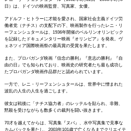
日）は、ドイツの映画監督、写真家、女優。
アドルフ・ヒトラーに才能を愛され、国家社会主義ドイツ労
働者党（ナチス）の支配下の下、映画製作を行ったレニ・リ
ーフェンシュタールは、1936年開催のベルリンオリンピック
を記録したドキュメンタリー映画『オリンピア』を発表。ヴ
ェネツィア国際映画祭の最高賞の受賞を果たします。
また、プロパガンダ映画『信念の勝利』『意志の勝利』『自
由の日』でも知られており、映画史の研究者たち最も成功し
たプロパガンダ映画作品群だと認められています。
一方で、レニ・リーフェンシュタールは、世界中に憎まれた
波乱の人生の人生を過ごします。
彼女は戦後に「ナチス協力者」のレッテルを貼られ、非難、
黙殺を受けながらも数多くの裁判を闘い抜きます。
70才を越えてからは、写真集『ヌバ』、水中写真集で見事な
カムバックを果たし、2003年101歳で亡くなるまでクリエイテ