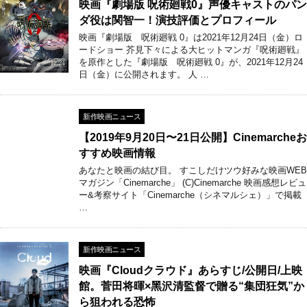
映画『劇場版 呪術廻戦0』声優キャストのパン
ダ役は関智一！演技評価とプロフィール
映画『劇場版 呪術廻戦 0』は2021年12月24日（金）ロ
ードショー 芥見下々による大ヒットマンガ『呪術廻戦』
を原作とした『劇場版 呪術廻戦 0』が、2021年12月24
日（金）に公開されます。 人 …
新作映画ニュース
【2019年9月20日〜21日公開】Cinemarcheお
すすめ映画情報
あなたと映画の結び目。 すこしだけツウ好みな映画WEB
マガジン「Cinemarche」 (C)Cinemarche 映画感想レビュ
ー&考察サイト「Cinemarche（シネマルシェ）」で掲載
…
新作映画ニュース
映画『Cloudクラウド』あらすじ/公開日/上映
館。菅田将暉×⿊沢清監督で贈る“集団狂気”か
ら狙われる恐怖