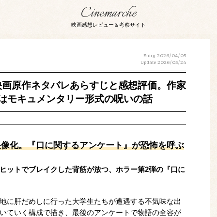
Cinemarche
映画感想レビュー＆考察サイト
Entry 2026/04/05
Update
2026/05/24
映画原作ネタバレあらすじと感想評価。作家
はモキュメンタリー形式の呪いの話
映像化。『口に関するアンケート』が恐怖を呼ぶ
ヒットでブレイクした背筋が放つ、ホラー第2弾の『口に
地に肝だめしに行った大学生たちが遭遇する不気味な出
いていく構成で描き、最後のアンケートで物語の全容が