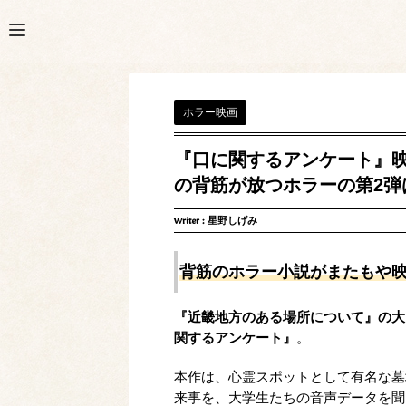
ホラー映画
『口に関するアンケート』
の背筋が放つホラーの第2弾
Writer :
星野しげみ
背筋のホラー小説がまたもや
『近畿地方のある場所について』の大
関するアンケート』
。
本作は、心霊スポットとして有名な墓
来事を、大学生たちの音声データを聞