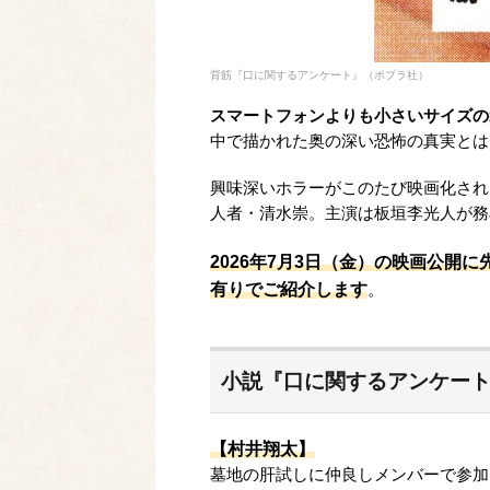
背筋『口に関するアンケート』（ポプラ社）
スマートフォンよりも小さいサイズの
中で描かれた奥の深い恐怖の真実とは
興味深いホラーがこのたび映画化され
人者・清水崇。主演は板垣李光人が務
2026年7月3日（金）の映画公開
有りでご紹介します
。
小説『口に関するアンケー
【村井翔太】
墓地の肝試しに仲良しメンバーで参