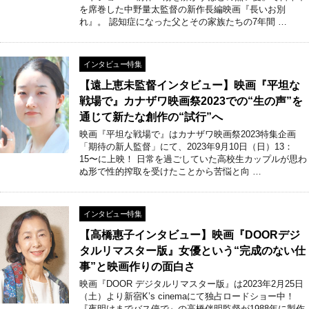
を席巻した中野量太監督の新作長編映画『長いお別
れ』。 認知症になった父とその家族たちの7年間 …
インタビュー特集
【遠上恵未監督インタビュー】映画『平坦な
戦場で』カナザワ映画祭2023での“生の声”を
通じて新たな創作の“試行”へ
映画『平坦な戦場で』はカナザワ映画祭2023特集企画
「期待の新人監督」にて、2023年9月10日（日）13：
15〜に上映！ 日常を過ごしていた高校生カップルが思わ
ぬ形で性的搾取を受けたことから苦悩と向 …
インタビュー特集
【高橋惠子インタビュー】映画『DOORデジ
タルリマスター版』女優という“完成のない仕
事”と映画作りの面白さ
映画『DOOR デジタルリマスター版』は2023年2月25日
（土）より新宿K’s cinemaにて独占ロードショー中！
『夜明けまでバス停で』の高橋伴明監督が1988年に製作