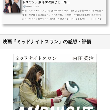
トスワン』服部樹咲演じる一果...
2020/10/01
映画『ミッドナイトスワン』は2020年9月25日（金）より全国ロードショー公開！
俳優・草彅剛を主演に迎え、『下衆の愛』（2016）の内田英治監督が自身の手が
けたオリジナル脚本をもとに制作した映画『ミッドナイトスワン』。トランスジ
ェンダーとして日々身体と心の葛藤を抱えながらも生きる主人公と、親の愛情を
知ることなく育つもバレエダンサーを夢見ている少女の間に生まれた「愛」の形
を描いた「ラブストーリー」です。photo by 笛木雄樹この度の劇場公開を記念
し、トランスジェンダーとして生きる主人公・凪沙を演じた草彅剛さん...
映画『ミッドナイトスワン』の感想・評価