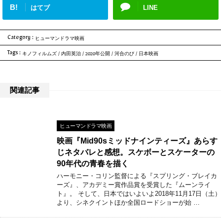
B!
はてブ
LINE
Category :
ヒューマンドラマ映画
Tags :
キノフィルムズ
/
内田英治
/
2020年公開
/
河合のび
/
日本映画
関連記事
ヒューマンドラマ映画
映画『Mid90sミッドナインティーズ』あらす
じネタバレと感想。スケボーとスケーターの
90年代の青春を描く
ハーモニー・コリン監督による『スプリング・ブレイカ
ーズ』、アカデミー賞作品賞を受賞した『ムーンライ
ト』。 そして、日本ではいよいよ2018年11月17日（土）
より、シネクイントほか全国ロードショーが始 …