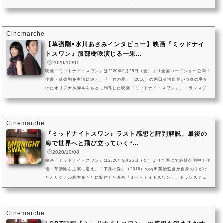
ました。『黄泉がえり』や『日本沈没』『まく子』などで多才な演技を披露する
主演の草彅剛。ヒロインはオーディションで抜擢された期待の新人服部樹咲とい
う映画『ミットナイトスワン』に対し、果たして映画と小説は同じなのでしょう
か？ 小説『ミッドナイトスワン』と映画を比較して、注目すべき点を...
Cinemarche
【草彅剛×水川あさみインタビュー】映画『ミッドナイ
トスワン』服部樹咲演じる一果...
2020/10/01
映画『ミッドナイトスワン』は2020年9月25日（金）より全国ロードショー公開！
俳優・草彅剛を主演に迎え、『下衆の愛』（2016）の内田英治監督が自身の手が
けたオリジナル脚本をもとに制作した映画『ミッドナイトスワン』。トランスジ
ェンダーとして日々身体と心の葛藤を抱えながらも生きる主人公と、親の愛情を
知ることなく育つもバレエダンサーを夢見ている少女の間に生まれた「愛」の形
を描いた「ラブストーリー」です。photo by 笛木雄樹この度の劇場公開を記念
し、トランスジェンダーとして生きる主人公・凪沙を演じた草彅剛さん...
Cinemarche
『ミッドナイトスワン』ラスト感想と評判解説。最後の
海で世界へと飛び立っていく“...
2020/10/08
映画『ミッドナイトスワン』は2020年9月25日（金）より全国にて絶賛公開中！俳
優・草彅剛を主演に迎え、『下衆の愛』（2016）の内田英治監督が自身の手がけ
たオリジナル脚本をもとに制作した映画『ミッドナイトスワン』。トランスジェ
ンダーとして日々身体と心の葛藤を抱えながらも生きる主人公と、親の愛情を知
ることなく育つもバレエダンサーを夢見ている少女の間に生まれた「愛」の形を
描いた「ラブストーリー」です。本記事では、映画終盤に描かれる海辺での場面
を中心に、草彅剛演じる主人公・凪沙が海辺で見たまぼろしと「白鳥」...
Cinemarche