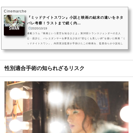
Cinemarche
『ミッドナイトスワン』小説と映画の結末の違いをネタ
バレ考察！ラストまで続く内...
2020/10/19
連載コラム『映画という星空を知るひとよ』第30回トランスジェンダーの主人
公・凪沙と、バレエダンサーを夢見る少女の“切なくも美しい絆”を描いた映画『ミ
ッドナイトスワン』。内田英治監督が手掛けたこの映画を、監督自らが小説化し
ました。『黄泉がえり』や『日本沈没』『まく子』などで多才な演技を披露する
主演の草彅剛。ヒロインはオーディションで抜擢された期待の新人服部樹咲とい
う映画『ミットナイトスワン』に対し、果たして映画と小説は同じなのでしょう
か？ 小説『ミッドナイトスワン』と映画を比較して、注目すべき点を...
性別適合手術の知られざるリスク