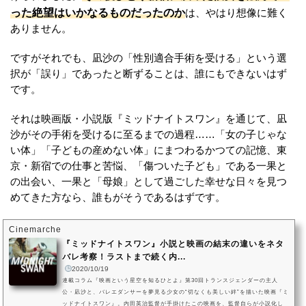
った絶望はいかなるものだったのか
は、やはり想像に難く
ありません。
ですがそれでも、凪沙の「性別適合手術を受ける」という選
択が「誤り」であったと断ずることは、誰にもできないはず
です。
それは映画版・小説版『ミッドナイトスワン』を通じて、凪
沙がその手術を受けるに至るまでの過程……「女の子じゃな
い体」「子どもの産めない体」にまつわるかつての記憶、東
京・新宿での仕事と苦悩、「傷ついた子ども」である一果と
の出会い、一果と「母娘」として過ごした幸せな日々を見つ
めてきた方なら、誰もがそうであるはずです。
Cinemarche
『ミッドナイトスワン』小説と映画の結末の違いをネタ
バレ考察！ラストまで続く内...
2020/10/19
連載コラム『映画という星空を知るひとよ』第30回トランスジェンダーの主人
公・凪沙と、バレエダンサーを夢見る少女の“切なくも美しい絆”を描いた映画『ミ
ッドナイトスワン』。内田英治監督が手掛けたこの映画を、監督自らが小説化し