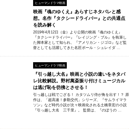
ヒューマンドラマ映画
映画『魂のゆくえ』あらすじネタバレと感
想。名作『タクシードライバー』との共通点
を読み解く
2019年4月12日（金）より公開の映画『魂のゆくえ』
『タクシードライバー』『レイジング・ブル』を執筆し
た脚本家として知られ、『アメリカン・ジゴロ』など監
督としても活躍してきた名匠ポール・シュレイダ …
ヒューマンドラマ映画
『引っ越し大名』映画と小説の違いをネタバ
レ比較解説。野村萬斎振り付けミュージカル
は逃げ恥を彷彿とさせる！
引っ越しは戦でござる！ カタツムリ侍が角を出す！？ 原
作は、「超高速！参勤交代」シリーズ、『サムライマラ
ソン』など時代小説が次々映画化される土橋章宏の小説
『引っ越し大名 三千里』。 監督は、『のぼうの …