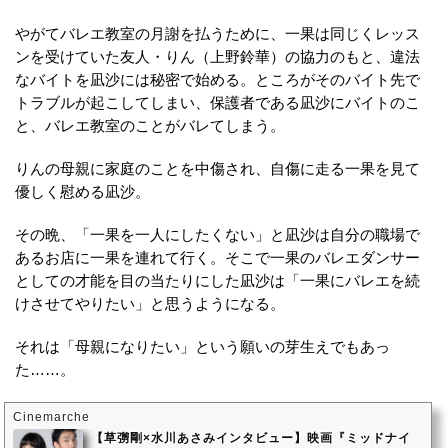
やがてバレエ教室の月謝を払うために、一果は同じくレッス
ンを受けていた友人・りん（上野鈴華）の協力のもと、違法
なバイトを凪沙には秘密で始める。ところがそのバイト先で
トラブルが起こしてしまい、保護者である凪沙にバイトのこ
と、バレエ教室のことがバレてしまう。
りんの母親に家庭のことを中傷され、自傷に走る一果を見て
優しく慰める凪沙。
その晩、「一果を一人にしたくない」と凪沙は自分の職場で
あるお店に一果を連れて行く。そこで一果のバレエダンサー
としての才能を目の当たりにした凪沙は「一果にバレエを続
けさせてやりたい」と思うようになる。
それは「母親になりたい」という願いの芽生えでもあっ
た……。
Cinemarche
【草彅剛×水川あさみインタビュー】映画『ミッドナイ