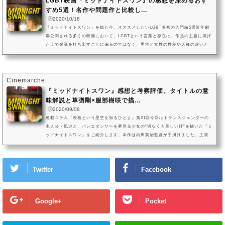
LGBT映画『ミッドナイトスワン』の感想を深めるおす
すめ5選！名作や問題作と比較し...
2020/10/18
『ミッドナイトスワン』を観た今、オススメしたいLGBT映画の入門編5選近年劇
場公開される多くの映画において、LGBTという言葉と存在は、作品の主題に掲げ
た上で発議を打ち出すことに偏るのではなく、男性と女性の性差や人種の違いと
同じように扱われる傾向が強まっています。“すべての人類に対する問い”、“個人
に対する問い”という、人間のあり方を見せる登場人物のキャラクターとしてのモ
チーフのひとつとして描かれるようになりつつあるのです。2020年9月に劇場公開
された『ミッドナイトスワン』も、草彅剛が演じた主人公の凪沙はト...
Cinemarche
『ミッドナイトスワン』感想と考察評価。タイトルの意
味解説と草彅剛×服部樹咲で描...
2020/09/08
連載コラム『映画という星空を知るひとよ』第21回今回はトランスジェンダーの
主人公・凪沙と、バレエダンサーを夢見る少女の“切なくも美しい絆”を描いた『ミ
ッドナイトスワン』をご紹介します。本作は内田英治監督が手掛けました。主演
に『黄泉がえり』や『日本沈没』『まく子』などで多才な演技を披露する草彅
剛、ヒロインはオーディションで抜擢された期待の新人服部樹咲が務めます。共
演には、真飛聖、水川あさみや田口トモロヲなど、個性豊かな実力派俳優陣も揃
Twitter
Facebook
っています。トランスジェンダーとして、日々身体と心の葛藤を抱え新...
Google+
Pocket