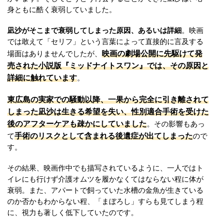
身ともに酷く衰弱していました。
凪沙がそこまで衰弱してしまった原因、あるいは詳細
。映画
では敢えて「セリフ」という言葉によって直接的に言及する
映画の劇場公開に先駆けて発
場面はありませんでしたが、
売された小説版『ミッドナイトスワン』では、その原因と
詳細に触れています
。
東広島の実家での騒動以降、一果から完全に引き離されて
しまった凪沙は生きる希望を失い、性別適合手術を受けた
後のアフターケアも疎かにしていました
。その影響もあっ
手術のリスクとして含まれる後遺症が出てしまった
て
ので
す。
その結果、映画作中でも描写されているように、一人ではト
イレにも行けず介護オムツを履かなくてはならない程に体が
衰弱。また、アパートで飼っていた水槽の金魚が生きている
のか否かもわからない程、「まぼろし」すらも見てしまう程
に、視力も著しく低下していたのです。