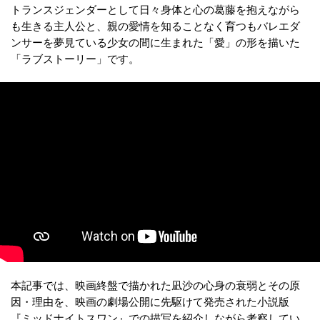
トランスジェンダーとして日々身体と心の葛藤を抱えながら
も生きる主人公と、親の愛情を知ることなく育つもバレエダ
ンサーを夢見ている少女の間に生まれた「愛」の形を描いた
「ラブストーリー」です。
本記事では、映画終盤で描かれた凪沙の心身の衰弱とその原
因・理由を、映画の劇場公開に先駆けて発売された小説版
『ミッドナイトスワン』での描写を紹介しながら考察してい