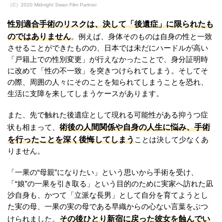
（C）2020 Midnight Swan Film Partner
性別適合手術のリスクは、決して「後遺症」に限られたも
のではありません
。例えば、身体そのものは自身の性と一致
させることができたものの、日本では未だにハードルが高い
「戸籍上での性別変更」が行えなかったことで、身分証明時
に改めて「性の不一致」を突きつけられてしまう。そしてそ
の際、周囲の人々にそのことを知られてしまうことを恐れ、
生活に支障を来してしまうケースがあります。
また、先で触れた後遺症として現れる可能性がある抑うつ症
術後の人間関係や自身の人生に悩み、手術
状も相まって、
を行ったことを深く後悔してしまう
ことは決して少なくあ
りません。
「一果の“母親”になりたい」という思いから手術を受け、
「“娘”の一果を引き取る」という目的のために実家へ訪れた凪
沙自身も、かつて「立派な長男」として自分を育てようとし
た実の母、一果の実の母である早織からの心ない言葉をぶつ
その後ひとり新宿に戻った彼女を蝕んでい
けられました。