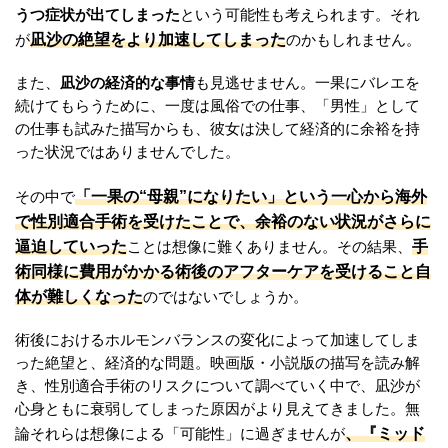
うつ症状が出てしまった
という可能性も考えられます。それ
凪沙の絶望をより加速してしまった
が
のかもしれません。
また、
凪沙の経済的な事情
も見逃せません。一果にバレエを
続けてもらうために、一度は風俗での仕事、「男性」として
の仕事も試みた描写からも、彼女は決して経済的に余裕を持
った状況ではありませんでした。
「一果の“母親”になりたい」という一心から海外
その中で
で性別適合手術を受けたことで、余裕のない状況がさらに
逼迫していった
手
ことは想像に難くありません。その結果、
術同様に費用がかかる術後のアフターケアを受けること自
体が難しくなった
のではないでしょうか。
術後におけるホルモンバランスの変化によって加速してしま
った絶望と、経済的な問題。映画版・小説版の描写を読み解
き、性別適合手術のリスクについて調べていく中で、凪沙が
心身ともに衰弱してしまった原因がより見えてきました。無
、『ミッド
論それらは想像による「可能性」に過ぎませんが