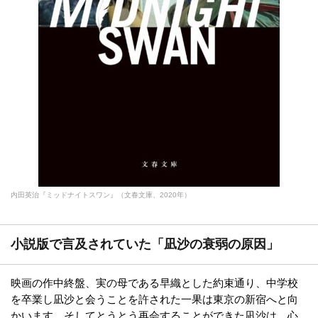
内田英治『ミッドナイトスワン』（文春文庫、2020年）
小説版で言及されていた「凪沙の衰弱の原因」
映画の作中終盤、実の母である早織とした約束通り、中学校
を卒業し凪沙と会うことを許された一果は東京の新宿へと向
かいます。そしてとうとう再会することができた凪沙は、心