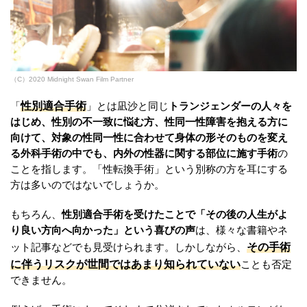
（C）2020 Midnight Swan Film Partner
性別適合手術
「
」とは凪沙と同じ
トランジェンダーの人々を
はじめ、性別の不一致に悩む方、性同一性障害を抱える方に
向けて、対象の性同一性に合わせて身体の形そのものを変え
る外科手術の中でも、内外の性器に関する部位に施す手術
の
ことを指します。「性転換手術」という別称の方を耳にする
方は多いのではないでしょうか。
もちろん、
性別適合手術を受けたことで「その後の人生がよ
り良い方向へ向かった」という喜びの声
は、様々な書籍やネ
その手術
ット記事などでも見受けられます。しかしながら、
に伴うリスクが世間ではあまり知られていない
ことも否定
できません。