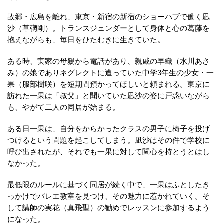
故郷・広島を離れ、東京・新宿の新宿のショーパブで働く凪
沙（草彅剛）。トランスジェンダーとして身体と心の葛藤を
抱えながらも、毎日をひたむきに生きていた。
ある時、実家の母親から電話があり、親戚の早織（水川あさ
み）の娘でありネグレクトに遭っていた中学3年生の少女・一
果（服部樹咲）を短期間預かってほしいと頼まれる。東京に
訪れた一果は「叔父」と聞いていた凪沙の姿に戸惑いながら
も、やがて二人の同居が始まる。
ある日一果は、自分をからかったクラスの男子に椅子を投げ
つけるという問題を起こしてしまう。凪沙はその件で学校に
呼び出されたが、それでも一果に対して関心を持とうとはし
なかった。
最低限のルールに基づく同居が続く中で、一果はふとしたき
っかけでバレエ教室を見つけ、その魅力に惹かれていく。そ
して講師の実花（真飛聖）の勧めでレッスンに参加するよう
になった。