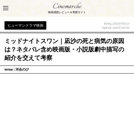
Cinemarche
映画感想レビュー＆考察サイト
Entry 2020/10/21
ヒューマンドラマ映画
Update
2023/01/01
ミッドナイトスワン｜凪沙の死と病気の原因
は？ネタバレ含め映画版・小説版劇中描写の
紹介を交えて考察
Writer :
河合のび