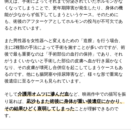
例えば、手術によってそれまで分泌されていたホルモンがな
くなってしまうことで、更年期障害が発生したり、身体の機
能が少なからず低下してしまうというケース。そのために
も、術後のアフターケアとしてホルモンの投与が不可欠であ
るとされています。
また男性器を女性器へと変えるための「造膣」を行う場合、
主に2種類の手法によって手術を施すことが多いのですが、術
後で最も重要なのは「手術部位の血行の保持」であり、それ
がうまくいかないと手術した部位の皮膚へ血が行き届かなく
なり、その皮膚が壊死し合併症を起こしてしまうケースもあ
るのです。他にも腸閉塞や排尿障害など、様々な形で重篤な
後遺症に至るケースも見られています。
介護用オムツに滲んだ血
そして
など、映画作中での描写を振
凪沙もまた術後に身体が重い後遺症にかかり、
り返れば、
その結果ひどく衰弱してしまった
ことが理解できるので
す。