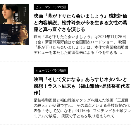
ヒューマンドラマ映画
映画『幕が下りたら会いましょう』感想評価
と内容解説。松井玲奈が今を生きる女性の葛
藤と真っ直ぐさを演じる
映画『幕が下りたら会いましょう』は2021年11月26日
（金）新宿武蔵野館ほか全国順次ロードショー。 映画
『幕が下りたら会いましょう』は、本作で商業映画監督
デビューを果たした前田聖来による「今を生きる …
ヒューマンドラマ映画
映画『そして父になる』あらすじネタバレと
感想！ラスト結末も【福山雅治×是枝裕和代表
作】
是枝裕和監督と福山雅治がタッグを組んだ映画『三度目
の殺人』が話題ですね。 その原点といえる是枝監督の代
表作『そして父になる』9月16日にフジテレビ系土曜プレ
ミアムで放送。 病院で子どもを取り違えられて …