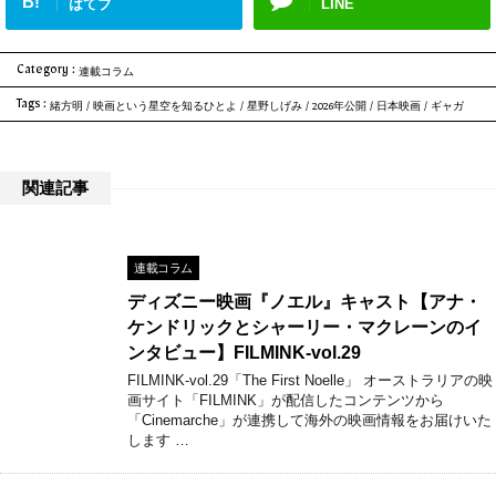
B!
はてブ
LINE
Category :
連載コラム
Tags :
緒方明
/
映画という星空を知るひとよ
/
星野しげみ
/
2026年公開
/
日本映画
/
ギャガ
関連記事
連載コラム
ディズニー映画『ノエル』キャスト【アナ・
ケンドリックとシャーリー・マクレーンのイ
ンタビュー】FILMINK-vol.29
FILMINK-vol.29「The First Noelle」 オーストラリアの映
画サイト「FILMINK」が配信したコンテンツから
「Cinemarche」が連携して海外の映画情報をお届けいた
します …