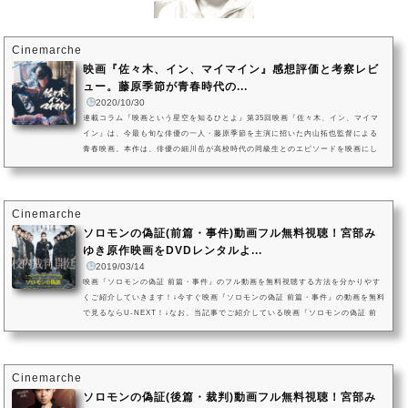
Cinemarche
映画『佐々木、イン、マイマイン』感想評価と考察レビ
ュー。藤原季節が青春時代の...
2020/10/30
連載コラム『映画という星空を知るひとよ』第35回映画『佐々木、イン、マイマ
イン』は、今最も旬な俳優の一人・藤原季節を主演に招いた内山拓也監督による
青春映画。本作は、俳優の細川岳が高校時代の同級生とのエピソードを映画にし
たいと、内山監督に企画を持ちかけて制作が実現したといいます。カリスマ的存
在だった級友・佐々木を、細川岳が自ら演じています。佐々木とその仲間たちの
過去と現在。二度と戻らない青春時代の中、誰もの心にいる“ヒーロー”を蘇らせ、
はかなく過ぎ去った日々へのほろ苦い思いを描き出します。『佐々木...
Cinemarche
ソロモンの偽証(前篇・事件)動画フル無料視聴！宮部み
ゆき原作映画をDVDレンタルよ...
2019/03/14
映画『ソロモンの偽証 前篇・事件』のフル動画を無料視聴する方法を分かりやす
くご紹介していきます！↓今すぐ映画『ソロモンの偽証 前篇・事件』の動画を無料
で見るならU-NEXT！↓なお、当記事でご紹介している映画『ソロモンの偽証 前
篇・事件』の動画配信状況2019年3月現在のものになります。VOD（ビデオオン
デマンドサービス）は配信状況が流動的なので、詳細は各サービスにてご確認く
ださい。映画『ソロモンの偽証 前篇・事件』を今すぐ無料で観る方はこちら映画
『ソロモンの偽証 前篇・事件』動画をフルで無料視聴する方法！(C)201...
Cinemarche
ソロモンの偽証(後篇・裁判)動画フル無料視聴！宮部み