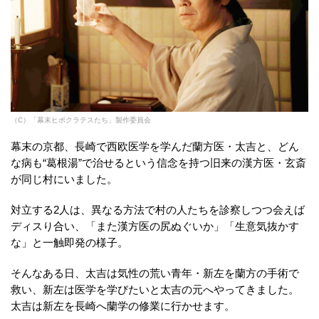
（C）「幕末ヒポクラテスたち」製作委員会
幕末の京都、長崎で西欧医学を学んだ蘭方医・太吉と、どん
な病も“葛根湯”で治せるという信念を持つ旧来の漢方医・玄斎
が同じ村にいました。
対立する2人は、異なる方法で村の人たちを診察しつつ会えば
ディスり合い、「また漢方医の尻ぬぐいか」「生意気抜かす
な」と一触即発の様子。
そんなある日、太吉は気性の荒い青年・新左を蘭方の手術で
救い、新左は医学を学びたいと太吉の元へやってきました。
太吉は新左を長崎へ蘭学の修業に行かせます。