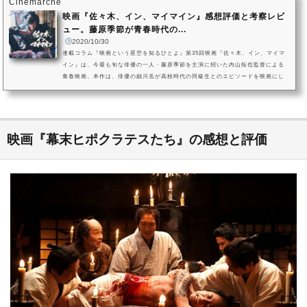
Cinemarche
映画『佐々木、イン、マイマイン』感想評価と考察レビ
ュー。藤原季節が青春時代の...
2020/10/30
連載コラム『映画という星空を知るひとよ』第35回映画『佐々木、イン、マイマ
イン』は、今最も旬な俳優の一人・藤原季節を主演に招いた内山拓也監督による
青春映画。本作は、俳優の細川岳が高校時代の同級生とのエピソードを映画にし
たいと、内山監督に企画を持ちかけて制作が実現したといいます。カリスマ的存
在だった級友・佐々木を、細川岳が自ら演じています。佐々木とその仲間たちの
過去と現在。二度と戻らない青春時代の中、誰もの心にいる“ヒーロー”を蘇らせ、
はかなく過ぎ去った日々へのほろ苦い思いを描き出します。『佐々木...
映画『幕末ヒポクラテスたち』の感想と評価