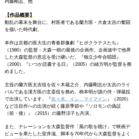
内藤剛志、他
【作品概要】
動乱の幕末を舞台に、村医者である蘭方医・大倉太吉の奮闘
を描いた時代劇。
本作は京都の医大生の青春群像劇『ヒポクラテスたち』
（1980）の監督・大森一樹の最後の企画作。企画途中で他界
した大森監督の意志を受け継いだ、『独立少年合唱団』
（2000）『いつか読書する日』（2005）の緒方明が監督を務
めました。
主役の蘭方医太吉役を佐々木蔵之介、内藤剛志が太吉のライ
バルである漢方医の玄斎役を務め、柄本明が謎の侍・弾蔵役
で出演しています。『
佐々木、イン、マイマイン
』（2020）
など注目作への出演が続く藤原季節や『ソロモンの偽証
（前・後）』（2015）の藤野涼子も共演。
また、ナレーションを大森監督作「風の歌を聴け」で映画デ
ビューを果たした室井滋、脚本を70年代から大森監督をよく