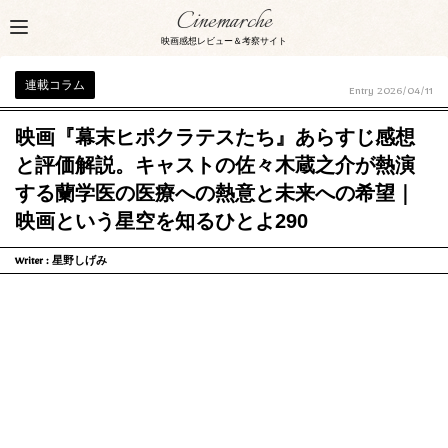
Cinemarche
映画感想レビュー＆考察サイト
連載コラム
Entry
2026/04/11
映画『幕末ヒポクラテスたち』あらすじ感想
と評価解説。キャストの佐々木蔵之介が熱演
する蘭学医の医療への熱意と未来への希望｜
映画という星空を知るひとよ290
Writer :
星野しげみ