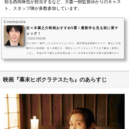
知る西岡琢也が担当するなど、大森一樹監督ゆかりのキャス
ト、スタッフ陣が多数参加しています。
Cinemarche
佐々木蔵之介映画おすすめ5選！最新作を見る前に要チ
ェック！
2017/03/26
(C) 2017「破門 ふたりのヤクビョーガミ」製作委員会映画やドラマ、舞台に大活
躍中の人気俳優、佐々木蔵之介。演技もコメディからシリアスまで幅広く器用に
こなし、作品の中で確かな存在感を放っている日本を代表する実力派俳優のひと
りです。笑顔が素敵でカッコいいので（おまけに独身！）、女性を中心に高い人
気を集めています。また、京都の実家が造り酒屋であることでも有名ですね。
佐々木蔵之介は、2000年の連続テレビ小説「オードリー」で注目を浴び、2002年
に堤幸彦監督の「Jam Films 『HIJIKI』」で映画に初出演しました。2006...
映画『幕末ヒポクラテスたち』のあらすじ