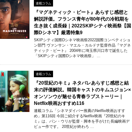
連載コラム
『マグネティック・ビート』あらすじ感想と
解説評価。フランス青年が80年代の冷戦期を
生き抜く成長録｜2022SKIPシティ映画祭【国
際Dシネマ】厳選特集9
SKIPシティ国際Dシネマ映画祭2022国際コンペティショ
ン部門 ヴァンサン・マエル・カルドナ監督作品『マグネ
ティック・ビート』 2004年に埼玉県川口市で誕生した
「SKIPシティ国際Dシネマ映画祭」 …
連載コラム
『20世紀のキミ』ネタバレあらすじ感想と結
末の評価解説。韓国キャストのキムユジョン×
オンソンウが魅せる青春ラブストーリー｜
Netflix映画おすすめ116
連載コラム「シネマダイバー推薦のNetflix映画おすす
め」第116回 今回ご紹介するNetflix映画『20世紀のキ
ミ』は、パン・ウリが監督・脚本を手がけた長編映画デ
ビュー作です。 20世紀が終わろ …