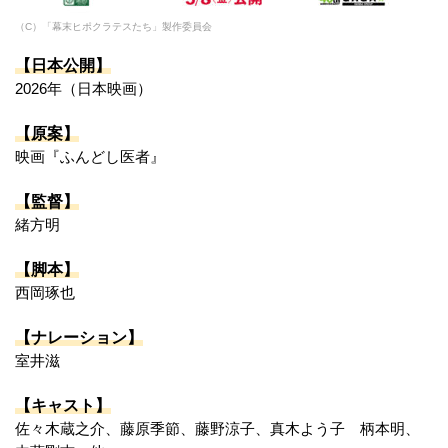
（C）「幕末ヒポクラテスたち」製作委員会
【日本公開】
2026年（日本映画）
【原案】
映画『ふんどし医者』
【監督】
緒方明
【脚本】
西岡琢也
【ナレーション】
室井滋
【キャスト】
佐々木蔵之介、藤原季節、藤野涼子、真木よう子 柄本明、