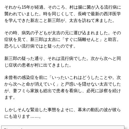
それから15年が経過。そのころ、村は腸に菌が入る流行病に
襲われていました。時を同じくして、長崎で最新の西洋医学
を学んできた新左こと新三郎が、太吉を訪ねて来ました。
その時、病気の子どもが太吉の元に運び込まれました。その
症状を見て、新三郎は太吉に「すぐに隔離せんと」と助言。
恐ろしい流行病ではと疑ったのです。
新三郎の疑った通り、それは流行病でした。次から次へと同
じ症状の患者が村に出てきました。
未曾有の感染症を前に「いったいこれはどうしたことや。次
から次へと命が消えていく」と戸惑いを隠せない太吉でした
が、妻フミら家族も総出で患者を看病し、必死に診察を続け
ます。
しかしそんな緊迫した事態をよそに、幕末の動乱の波が彼ら
にも迫ります……。