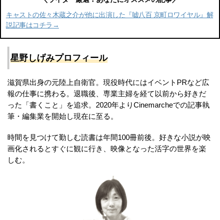
キャストの佐々木蔵之介が他に出演した『嘘八百 京町ロワイヤル』解
説記事はコチラ→
星野しげみプロフィール
滋賀県出身の元陸上自衛官。現役時代にはイベントPRなど広
報の仕事に携わる。退職後、専業主婦を経て以前から好きだ
った「書くこと」を追求。2020年よりCinemarcheでの記事執
筆・編集業を開始し現在に至る。
時間を見つけて勤しむ読書は年間100冊前後。好きな小説が映
画化されるとすぐに観に行き、映像となった活字の世界を楽
しむ。