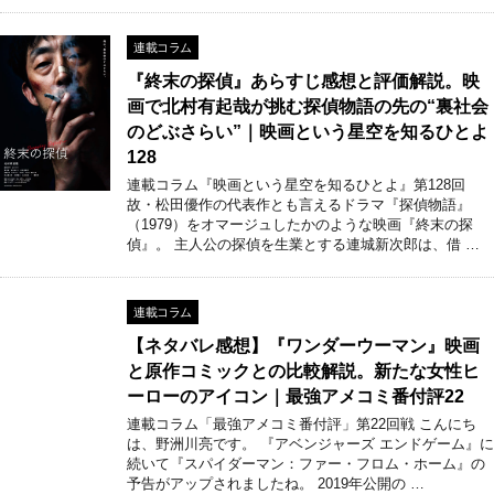
連載コラム
『終末の探偵』あらすじ感想と評価解説。映
画で北村有起哉が挑む探偵物語の先の“裏社会
のどぶさらい”｜映画という星空を知るひとよ
128
連載コラム『映画という星空を知るひとよ』第128回
故・松田優作の代表作とも言えるドラマ『探偵物語』
（1979）をオマージュしたかのような映画『終末の探
偵』。 主人公の探偵を生業とする連城新次郎は、借 …
連載コラム
【ネタバレ感想】『ワンダーウーマン』映画
と原作コミックとの比較解説。新たな女性ヒ
ーローのアイコン｜最強アメコミ番付評22
連載コラム「最強アメコミ番付評」第22回戦 こんにち
は、野洲川亮です。 『アベンジャーズ エンドゲーム』に
続いて『スパイダーマン：ファー・フロム・ホーム』の
予告がアップされましたね。 2019年公開の …