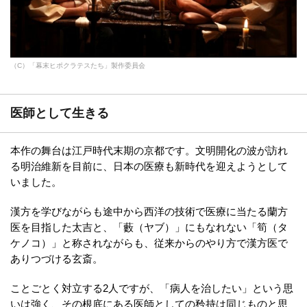
（C）「幕末ヒポクラテスたち」製作委員会
医師として生きる
本作の舞台は江戸時代末期の京都です。文明開化の波が訪れ
る明治維新を目前に、日本の医療も新時代を迎えようとして
いました。
漢方を学びながらも途中から西洋の技術で医療に当たる蘭方
医を目指した太吉と、「藪（ヤブ）」にもなれない「筍（タ
ケノコ）」と称されながらも、従来からのやり方で漢方医で
ありつづける玄斎。
ことごとく対立する2人ですが、「病人を治したい」という思
いは強く、その根底にある医師としての矜持は同じものと思