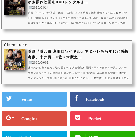
ゆき原作映画をDVDレンタルよ...
2019/03/14
映画『ソロモンの偽証 後篇・裁判』のフル動画を無料視聴する方法を分かりや
すくご紹介していきます！↓今すぐ映画『ソロモンの偽証 後篇・裁判』の動画を
無料で見るならU-NEXT！↓なお、当記事でご紹介している映画『ソロモンの偽
証 後篇・裁判』の動画配信状況2019年3月現在のものになります。VOD（ビデ
オオンデマンドサービス）は配信状況が流動的なので、詳細は各サービスにてご
確認ください。映画『ソロモンの偽証 後篇・裁判』を今すぐ無料で観る方はこ
ちら映画『ソロモンの偽証 後篇・裁判』動画をフルで無料視聴する方法！(...
Cinemarche
映画『嘘八百 京町ロワイヤル』ネタバレあらすじと感想
考察。中井貴一×佐々木蔵之...
2020/09/01
謎の美女を救うため、騙し騙される演技合戦が展開！日本アカデミー賞、ブルー
リボン賞など数々の映画賞を総なめにした『百円の恋』の武正晴監督が手掛けた
コメディシリーズ第2弾『嘘八百 京町ロワイヤル』。中井貴一と佐々木蔵之介の確
かな演技力に裏付けられた絶妙な掛け合いもさることながら、ヒロインを務める
広末涼子はもちろん、脇を固める友近、山田裕貴、前野朋哉、木下ほうか、塚地
武雅など、名バイプレイヤーたちが、まさに騙し騙されるための演技による”演技
Twitter
Facebook
合戦”を繰り広げます。映画『嘘八百 京町ロワイヤル』の作品情報(C...
Google+
Pocket