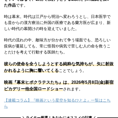
た作品
です。
時は幕末。時代は江戸から明治へ変わろうとし、日本医学で
も昔からの漢方療法に外国の医療である蘭方医が広まり、新
しい時代の幕開けの時を迎えていました。
時代の流れの中、敵味方が分かれて争う場面でも、恐ろしい
疫病が蔓延しても、常に怪我や病気で苦しむ人の命を救うこ
とだけを考えて行動する医師たち。
彼らの使命を全うしようとする純粋な気持ちが、矢に射抜
かれるように胸に響いてくる
ことでしょう。
映画『幕末ヒポクラテスたち』は、2026年5月8日(金)新宿
ピカデリー他全国ロードショー
されます。
【連載コラム】『映画という星空を知るひとよ』一覧はこち
ら