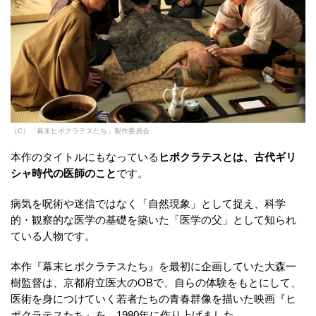
（C）「幕末ヒポクラテスたち」製作委員会
本作のタイトルにもなっている
ヒポクラテスとは、古代ギリ
シャ時代の医師のこと
です。
病気を呪術や迷信ではなく「自然現象」として捉え、科学
的・観察的な医学の基礎を築いた「医学の父」として知られ
ている人物です。
本作『幕末ヒポクラテスたち』を最初に企画していた大森一
樹監督は、京都府立医大のOBで、自らの体験をもとにして、
医術を身につけていく若者たちの青春群像を描いた映画『ヒ
ポクラテスたち』を、1980年に作り上げました。