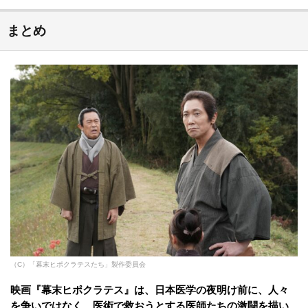
武雅など、名バイプレイヤーたちが、まさに騙し騙されるための演技による”演技
合戦”を繰り広げます。映画『嘘八百 京町ロワイヤル』の作品情報(C...
まとめ
（C）「幕末ヒポクラテスたち」製作委員会
映画『幕末ヒポクラテス』は、日本医学の夜明け前に、人々
を争いではなく、医術で救おうとする医師たちの激闘を描い