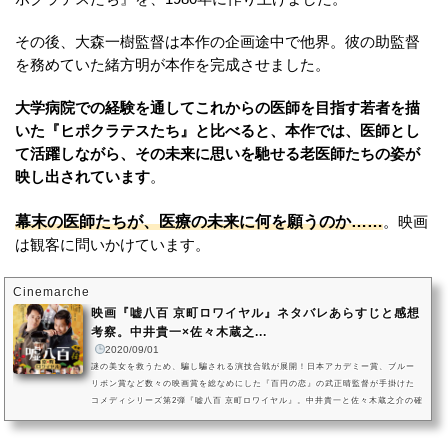
その後、大森一樹監督は本作の企画途中で他界。彼の助監督
を務めていた緒方明が本作を完成させました。
大学病院での経験を通してこれからの医師を目指す若者を描
いた『ヒポクラテスたち』と比べると、本作では、医師とし
て活躍しながら、その未来に思いを馳せる老医師たちの姿が
映し出されています
。
幕末の医師たちが、医療の未来に何を願うのか……
。映画
は観客に問いかけています。
Cinemarche
映画『嘘八百 京町ロワイヤル』ネタバレあらすじと感想
考察。中井貴一×佐々木蔵之...
2020/09/01
謎の美女を救うため、騙し騙される演技合戦が展開！日本アカデミー賞、ブルー
リボン賞など数々の映画賞を総なめにした『百円の恋』の武正晴監督が手掛けた
コメディシリーズ第2弾『嘘八百 京町ロワイヤル』。中井貴一と佐々木蔵之介の確
かな演技力に裏付けられた絶妙な掛け合いもさることながら、ヒロインを務める
広末涼子はもちろん、脇を固める友近、山田裕貴、前野朋哉、木下ほうか、塚地