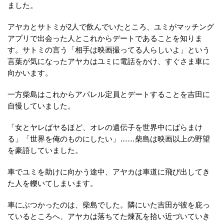
ました。
アヤカとサトミが2人で飲んでいたところ、ユミがマッチング
アプリで出会った人とこれからデートであることを知りま
す。サトミの言う「相手は映画撮ってる人らしいよ」という
言葉が気になったアヤカはユミに電話をかけ、すぐさま車に
向かいます。
一方柴島はこれからアパレル定員とデートすることを吉田に
自慢していました。
「女とヤレばヤるほど、オレの遺伝子を世界中にばらまけ
る」「世界を俺のものにしたい」……柴島は映画以上の野望
を豪語していました。
車でユミを助けに向かう途中、アヤカは車道に飛び出してき
た人を轢いてしまいます。
車にぶつかったのは、柴島でした。隣にいた吉田が彼を庇っ
ているところへ、アヤカは落ちてた煉瓦を拾い近づいていき