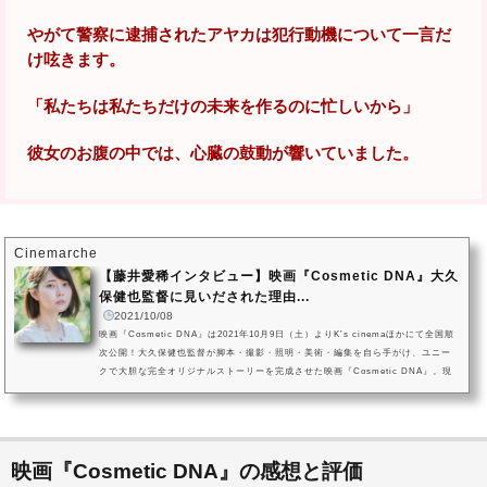
やがて警察に逮捕されたアヤカは犯行動機について一言だ
け呟きます。
「私たちは私たちだけの未来を作るのに忙しいから」
彼女のお腹の中では、心臓の鼓動が響いていました。
Cinemarche
【藤井愛稀インタビュー】映画『Cosmetic DNA』大久
保健也監督に見いだされた理由...
2021/10/08
映画『Cosmetic DNA』は2021年10月9日（土）よりK’s cinemaほかにて全国順
次公開！大久保健也監督が脚本・撮影・照明・美術・編集を自ら手がけ、ユニー
クで大胆な完全オリジナルストーリーを完成させた映画『Cosmetic DNA』。現
代を生きる女性たちを取り巻く社会の不条理と理不尽を、パワフルに描き出した
本作は、「ゆうばり国際ファンタスティック映画祭2020」で北海道知事賞を受賞
し、SNSを中心に大きな反響を巻き起こしました。photo by 田中舘裕介主人公ア
ヤカを演じるのは、『血を吸う粘土～派生』（2019）や『黄龍の村』（2021）...
映画『Cosmetic DNA』の感想と評価