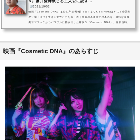
A』藤井愛稀演じる主人公に託す...
2021/10/02
映画『Cosmetic DNA』は2021年10月9日（土）よりK’s cinemaほかにて全国順
次公開！現代を生きる女性たちを取り巻く社会の不条理と理不尽を、独特な映像
美でブラックかつパワフルに描き出した痛快作『Cosmetic DNA』。撮影当時、
若干24歳であった大久保健也監督が、脚本・撮影・照明・美術・編集も自ら手が
け、ユニークで大胆な完全オリジナルストーリーを完成。「ゆうばり国際ファン
タスティック映画祭2020」では北海道知事賞を受賞し、SNSを中心に大きな反響
を巻き起こしました。photo by 田中舘裕介このたび劇場公開を記念して公開さ...
映画『Cosmetic DNA』のあらすじ