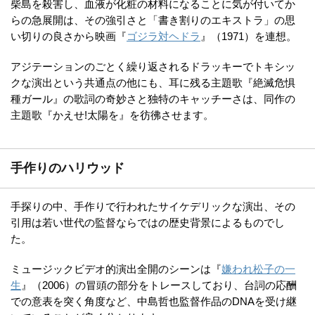
柴島を殺害し、血液が化粧の材料になることに気が付いてか
らの急展開は、その強引さと「書き割りのエキストラ」の思
い切りの良さから映画『
ゴジラ対ヘドラ
』（1971）を連想。
アジテーションのごとく繰り返されるドラッキーでトキシッ
クな演出という共通点の他にも、耳に残る主題歌『絶滅危惧
種ガール』の歌詞の奇妙さと独特のキャッチーさは、同作の
主題歌『かえせ!太陽を』を彷彿させます。
手作りのハリウッド
手探りの中、手作りで行われたサイケデリックな演出、その
引用は若い世代の監督ならではの歴史背景によるものでし
た。
ミュージックビデオ的演出全開のシーンは『
嫌われ松子の一
生
』（2006）の冒頭の部分をトレースしており、台詞の応酬
での意表を突く角度など、中島哲也監督作品のDNAを受け継