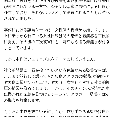
的暴行、搾取をされた女性が復讐を果たす爽快感には社会性
が付与されている一方で、ジャンルは常に男性による目線が
介在しており、それがポルノとして消費されることも暗黙化
されていました。
本作における該当シーンは、女性側の視点から始まります。
上に乗っかられている女性目線はその恐怖と虚無感を主観的
に捉え、その後の二次被害にも、苛立ちや遣る瀬無さが付き
まとっています。
しかし本作はフェミニズムをテーマにしていません。
社会的問題に一石を投じたいという色気がある監督ならば、
ここまで並行して語ってきた柴島とアヤカの物語の均衡をア
ヤカ側に振り切った上でアヤカ（＝女性）と対する社会的抑
圧の構図を取るでしょう。しかし、そのチャンスが訪れた車
に轢かれた柴島を見つけるシーンで、アヤカ（＝監督）はそ
の機会を放棄します。
もちろん本作を観ている誰しもが、作り手である監督は自ら