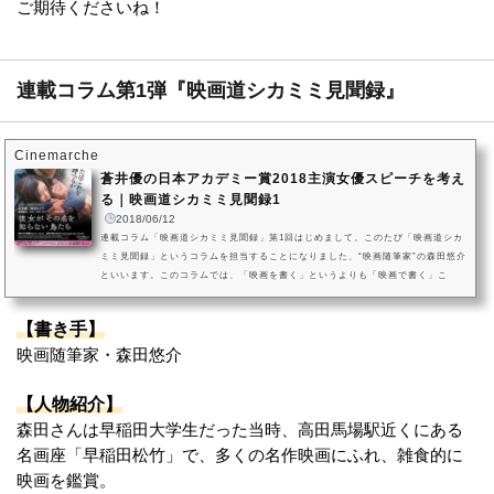
ご期待くださいね！
連載コラム第1弾『映画道シカミミ見聞録』
Cinemarche
蒼井優の日本アカデミー賞2018主演女優スピーチを考え
る｜映画道シカミミ見聞録1
2018/06/12
連載コラム「映画道シカミミ見聞録」第1回はじめまして。このたび「映画道シカ
ミミ見聞録」というコラムを担当することになりました、“映画随筆家”の森田悠介
といいます。このコラムでは、「映画を書く」というよりも「映画で書く」こ
と、つまり映画を用いて、それに関係する事物を考えたり、過去や未来をのぞい
てみたりと、あちこち散歩するように、自由に連想したことを書き連ねていきた
【書き手】
いと思っています。【連載コラム】『映画道シカミミ見聞録』記事一覧はこちら
「映画を使えばなんでも語れる。」これから書くものが“映画批評”では...
映画随筆家・森田悠介
【人物紹介】
森田さんは早稲田大学生だった当時、高田馬場駅近くにある
名画座「早稲田松竹」で、多くの名作映画にふれ、雑食的に
映画を鑑賞。