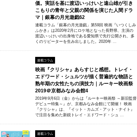
価。実話を基に渡辺いっけいと遠山雄が引き
こもりの青年と父親の関係を演じた人間ドラ
マ｜銀幕の月光遊戯62
連載コラム「銀幕の月光遊戯」第59回 映画『いつくしみ
ふかき』は2020年2月にロケ地となった長野県、主演の
渡辺いっけいの出身地である愛知県で先行公開され、多
くのリピーターを生み出しました。2020年 …
連載コラム
映画『クリシャ』あらすじと感想。トレイ・
エドワード・シュルツが描く普遍的な物語と
熟年期の女性たちの演技力｜ルーキー映画祭
2019＠京都みなみ会館4
2019年9月6日（金）からは『ルーキー映画祭 ～新旧監督
デビュー特集～』が、京都みなみ会館にて開催！ 映画
『クリシャ』は、『イット・カムズ・アット・ナイト』
で注目を集めた新鋭トレイ・エドワード・シュ …
連載コラム