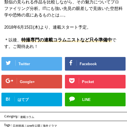
類似の見られる作品を比較しながら、その魅力についてプロ
ファイリング分析。ITにも強い先見の眼差しで見抜いた空想科
学や恐怖の底にあるものとは…。
2018年6月15日(木)より、連載スタート予定。
特撮専門の連載コラムニストなど只今準備中
＊以後、
で
す。ご期待あれ！
Twitter
Facebook
Google+
Pocket
B!
はてブ
LINE
Category :
連載コラム
Tags :
日本映画
/
2018年公開
/
海外ドラマ