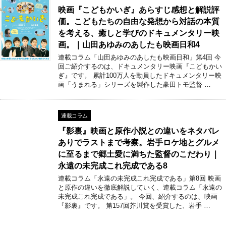
映画『こどもかいぎ』あらすじ感想と解説評
価。こどもたちの自由な発想から対話の本質
を考える、癒しと学びのドキュメンタリー映
画。｜山田あゆみのあしたも映画日和4
連載コラム「山田あゆみのあしたも映画日和」第4回 今
回ご紹介するのは、ドキュメンタリー映画『こどもかい
ぎ』です。 累計100万人を動員したドキュメンタリー映
画「うまれる」シリーズを製作した豪田トモ監督 …
連載コラム
『影裏』映画と原作小説との違いをネタバレ
ありでラストまで考察。岩手ロケ地とグルメ
に至るまで郷土愛に満ちた監督のこだわり｜
永遠の未完成これ完成である8
連載コラム「永遠の未完成これ完成である」第8回 映画
と原作の違いを徹底解説していく、連載コラム「永遠の
未完成これ完成である」。 今回、紹介するのは、映画
『影裏』です。 第157回芥川賞を受賞した、岩手 …