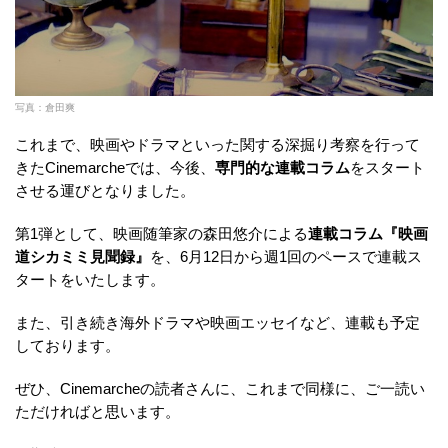
写真：倉田爽
これまで、映画やドラマといった関する深掘り考察を行って
きたCinemarcheでは、今後、
専門的な連載コラム
をスタート
させる運びとなりました。
第1弾として、映画随筆家の森田悠介による
連載コラム『映画
道シカミミ見聞録』
を、6月12日から週1回のペースで連載ス
タートをいたします。
また、引き続き海外ドラマや映画エッセイなど、連載も予定
しております。
ぜひ、Cinemarcheの読者さんに、これまで同様に、ご一読い
ただければと思います。