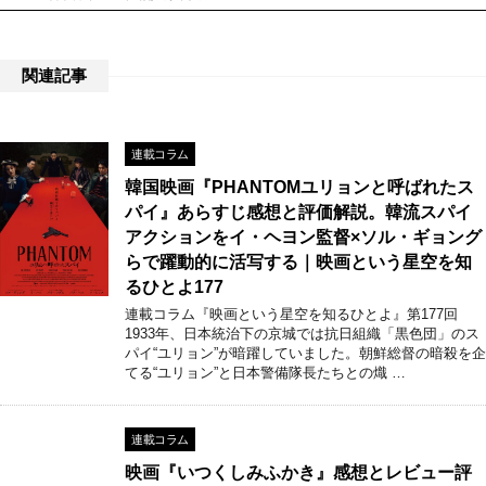
関連記事
連載コラム
韓国映画『PHANTOMユリョンと呼ばれたス
パイ』あらすじ感想と評価解説。韓流スパイ
アクションをイ・ヘヨン監督×ソル・ギョング
らで躍動的に活写する｜映画という星空を知
るひとよ177
連載コラム『映画という星空を知るひとよ』第177回
1933年、日本統治下の京城では抗日組織「黒色団」のス
パイ“ユリョン”が暗躍していました。朝鮮総督の暗殺を企
てる“ユリョン”と日本警備隊長たちとの熾 …
連載コラム
映画『いつくしみふかき』感想とレビュー評