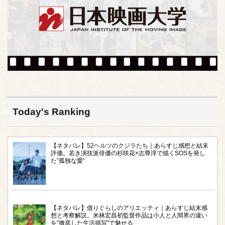
Today's Ranking
【ネタバレ】52ヘルツのクジラたち｜あらすじ感想と結末
評価。若き演技派俳優の杉咲花×志尊淳で描くSOSを発し
た”孤独な愛”
【ネタバレ】借りぐらしのアリエッティ｜あらすじ結末感
想と考察解説。米林宏昌初監督作品は小人と人間界の違い
を‟徹底した生活描写”で魅せる