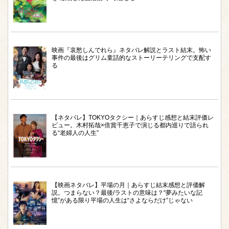
映画『哀愁しんでれら』ネタバレ解説とラスト結末。怖い
事件の最後はグリム童話的なストーリーテリングで支配す
る
【ネタバレ】TOKYOタクシー｜あらすじ感想と結末評価レ
ビュー。木村拓哉×倍賞千恵子で演じる都内巡りで語られ
る“老婦人の人生”
【映画ネタバレ】平場の月｜あらすじ結末感想と評価解
説。つまらない？最後/ラストの意味は？“夢みたいな記
憶”がある限り平場の人生は“さよならだけ”じゃない