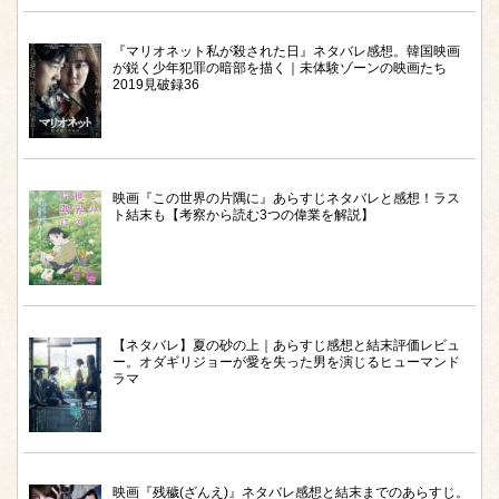
『マリオネット私が殺された日』ネタバレ感想。韓国映画
が鋭く少年犯罪の暗部を描く｜未体験ゾーンの映画たち
2019見破録36
映画『この世界の片隅に』あらすじネタバレと感想！ラス
ト結末も【考察から読む3つの偉業を解説】
【ネタバレ】夏の砂の上｜あらすじ感想と結末評価レビュ
ー。オダギリジョーが愛を失った男を演じるヒューマンド
ラマ
映画『残穢(ざんえ)』ネタバレ感想と結末までのあらすじ。