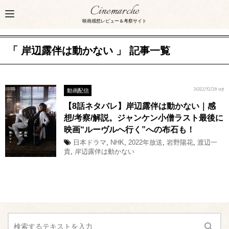
Cinemarche
映画感想レビュー＆考察サイト
「 岸辺露伴は動かない 」 記事一覧
動画配信
2022/12/29 up
【8話ネタバレ】岸辺露伴は動かない｜感
想/考察/解説。ジャンケン小僧ラスト最後に
映画“ルーヴルへ行く”への布石も！
日本ドラマ
,
NHK
,
2022年放送
,
岩野陽花
,
渡辺一
貴
,
岸辺露伴は動かない