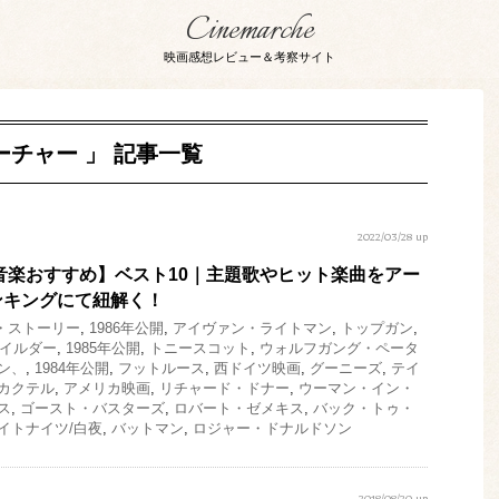
Cinemarche
映画感想レビュー＆考察サイト
チャー 」 記事一覧
2022/03/28 up
【音楽おすすめ】ベスト10｜主題歌やヒット楽曲をアー
ンキングにて紐解く！
・ストーリー
,
1986年公開
,
アイヴァン・ライトマン
,
トップガン
,
イルダー
,
1985年公開
,
トニースコット
,
ウォルフガング・ペータ
ン、
,
1984年公開
,
フットルース
,
西ドイツ映画
,
グーニーズ
,
テイ
カクテル
,
アメリカ映画
,
リチャード・ドナー
,
ウーマン・イン・
ス
,
ゴースト・バスターズ
,
ロバート・ゼメキス
,
バック・トゥ・
イトナイツ/白夜
,
バットマン
,
ロジャー・ドナルドソン