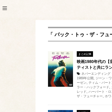
「 バック・トゥ・ザ・フュー
まとめ記事
映画1980年代の
ティストと共にラ
ネバーエンディング
1989年公開
,
ジーン・ワ
ーゼン
,
ティム・バート
ラー・ハックフォード
,
レッド
,
ハーバート・ロ
ザ・フューチャー
,
ホワ