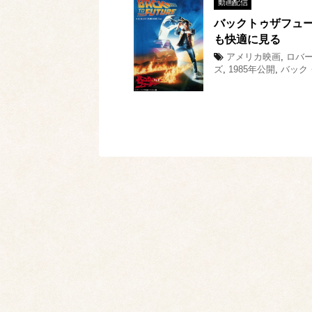
動画配信
バックトゥザフュー
も快適に見る
アメリカ映画
,
ロバ
ズ
,
1985年公開
,
バック