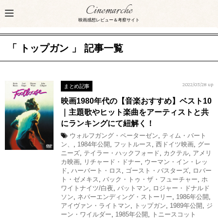
Cinemarche
映画感想レビュー＆考察サイト
「 トップガン 」 記事一覧
まとめ記事
2022/03/28 up
映画1980年代の【音楽おすすめ】ベスト10
｜主題歌やヒット楽曲をアーティストと共
にランキングにて紐解く！
ウォルフガング・ペーターゼン
,
ティム・バート
ン、
,
1984年公開
,
フットルース
,
西ドイツ映画
,
グー
ニーズ
,
テイラー・ハックフォード
,
カクテル
,
アメリ
カ映画
,
リチャード・ドナー
,
ウーマン・イン・レッ
ド
,
ハーバート・ロス
,
ゴースト・バスターズ
,
ロバー
ト・ゼメキス
,
バック・トゥ・ザ・フューチャー
,
ホ
ワイトナイツ/白夜
,
バットマン
,
ロジャー・ドナルド
ソン
,
ネバーエンディング・ストーリー
,
1986年公開
,
アイヴァン・ライトマン
,
トップガン
,
1989年公開
,
ジ
ーン・ワイルダー
,
1985年公開
,
トニースコット