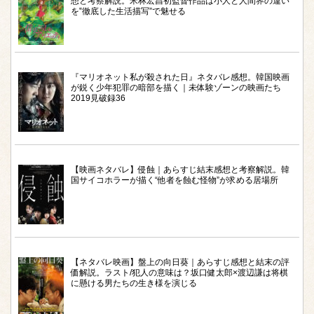
想と考察解説。米林宏昌初監督作品は小人と人間界の違い
を‟徹底した生活描写”で魅せる
『マリオネット私が殺された日』ネタバレ感想。韓国映画
が鋭く少年犯罪の暗部を描く｜未体験ゾーンの映画たち
2019見破録36
【映画ネタバレ】侵蝕｜あらすじ結末感想と考察解説。韓
国サイコホラーが描く“他者を蝕む怪物”が求める居場所
【ネタバレ映画】盤上の向日葵｜あらすじ感想と結末の評
価解説。ラスト/犯人の意味は？坂口健太郎×渡辺謙は将棋
に懸ける男たちの生き様を演じる