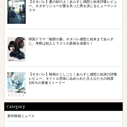
【ネタバレ】夏の砂の上｜あらすじ感想と結末評価レビュ
ー。オダギリジョーが愛を失った男を演じるヒューマンド
ラマ
韓国ドラマ『秘密の森』ネタバレ感想と結末まであらす
じ。考察は犯人とラストの真相を深掘り！
【ネタバレ】映画かくしごと｜あらすじ感想と結末の評価
レビュー。タイトル意味に込められた主人公たちの純度
100％の青春ストーリー
Category
新作映画ニュース