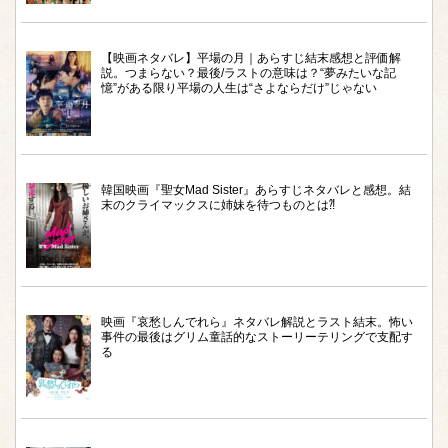
【映画ネタバレ】平場の月｜あらすじ結末感想と評価解
説。つまらない？最後/ラストの意味は？“夢みたいな記
憶”がある限り平場の人生は“さよならだけ”じゃない
韓国映画『聖女Mad Sister』あらすじネタバレと感想。結
末のクライマックスに姉妹を待つものとは⁈
映画『哀愁しんでれら』ネタバレ解説とラスト結末。怖い
事件の最後はグリム童話的なストーリーテリングで支配す
る