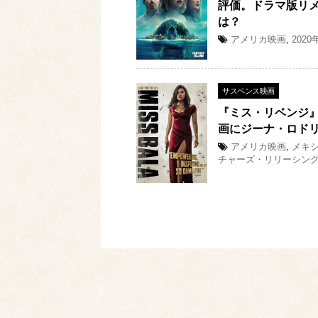
評価。ドラマ版リメ
は？
アメリカ映画
,
202
サスペンス映画
『ミス・リベンジ
画にジーナ・ロドリ
アメリカ映画
,
メキ
チャーズ・リリーシン