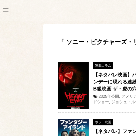
「 ソニー・ピクチャーズ・
連載コラム
【ネタバレ映画】
ンデーに現れる連続
B級映画 ザ・虎の穴
2025年公開
,
アメリ
ドショー
,
ジョシュ・ル
ホラー映画
【ネタバレ】ファ