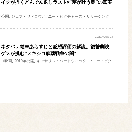
イクが描くどんでん返しラスト×“夢が叶う島”の真実
0年公開
,
ジェフ・ワドロウ
,
ソニー・ピクチャーズ・リリーシング
2022/10/09 up
』ネタバレ結末あらすじと感想評価の解説。復讐劇映
ゲスが挑む“メキシコ麻薬戦争の闇”
シコ映画
,
2019年公開
,
キャサリン・ハードウィック
,
ソニー・ピク
グ