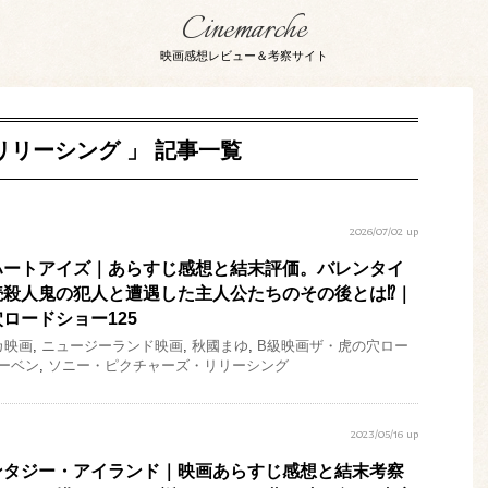
Cinemarche
映画感想レビュー＆考察サイト
リリーシング 」 記事一覧
2026/07/02 up
ハートアイズ｜あらすじ感想と結末評価。バレンタイ
殺人鬼の犯人と遭遇した主人公たちのその後とは⁉︎｜
ロードショー125
カ映画
,
ニュージーランド映画
,
秋國まゆ
,
B級映画ザ・虎の穴ロー
ーベン
,
ソニー・ピクチャーズ・リリーシング
2023/05/16 up
ンタジー・アイランド｜映画あらすじ感想と結末考察