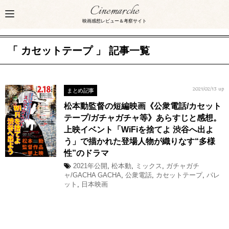
Cinemarche
映画感想レビュー＆考察サイト
「 カセットテープ 」 記事一覧
まとめ記事
2021/02/13 up
松本動監督の短編映画《公衆電話/カセット
テープ/ガチャガチャ等》あらすじと感想。
上映イベント「WiFiを捨てよ 渋谷へ出よ
う」で描かれた登場人物が織りなす“多様
性”のドラマ
2021年公開
,
松本動
,
ミックス
,
ガチャガチ
ャ/GACHA GACHA
,
公衆電話
,
カセットテープ
,
パレ
ット
,
日本映画