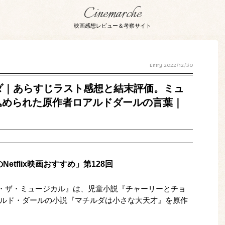
Cinemarche
映画感想レビュー＆考察サイト
Entry
2022/12/30
チルダ｜あらすじラスト感想と結末評価。ミュ
込められた原作者ロアルドダールの言葉｜
tflix映画おすすめ」第128回
チルダ・ザ・ミュージカル』は、児童小説『チャーリーとチョ
ルド・ダールの小説『マチルダは小さな大天才』を原作