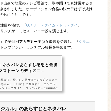
ド出身で地元のテレビ番組で、歌や踊りでも活躍するタ
きされました。オーディション合格の決め手はずば抜け
の歌にも注目です。
）で注目を浴び、『
007 ノー・タイム・トゥ・ダイ
』
ナ・リンチが、ミセス・ハニー役を演じます。
2）で第65回アカデミー主演女優賞を受賞し、『
クルエ
マ・トンプソンがトランチブル校長を務めます。
』ネタバレあらすじ感想と最後
ストーンのディズニ...
』に繋がる、恐ろしい悪女誕生の物語アニメー
んちゃん』（1961）に登場する、クルエラ・
センターで分けた、ロングヘアーが特徴的な
ー作品の中でもファッションセンス抜群の悪
ャラクターです。映画『クルエラ』では、若
カデミー賞女優のエマ・ストーンが演じ、悪
ィタッチで描いています。『101匹わんちゃ
ージカル』のあらすじとネタバレ
ンで毛皮を作ろうとした冷酷非道なキャラク