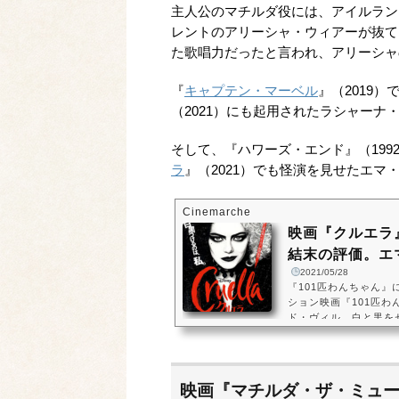
主人公のマチルダ役には、アイルラン
レントのアリーシャ・ウィアーが抜て
た歌唱力だったと言われ、アリーシャ
『
キャプテン・マーベル
』（2019
（2021）にも起用されたラシャー
そして、『ハワーズ・エンド』（199
ラ
』（2021）でも怪演を見せたエ
Cinemarche
映画『クルエラ
結末の評価。エマ
2021/05/28
『101匹わんちゃん
ション映画『101匹わ
ド・ヴィル。白と黒を
クルエラは、ディズニ
女として人気の高いキ
き日のクルエラを、ア
女誕生の物語をコメデ
映画『マチルダ・ザ・ミュ
ん』では、ダルメシア