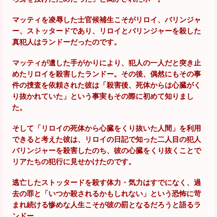
マッティを凌辱した士官候補生こそがリロイ、バリンジャ
ー、ストッタードであり、リロイとバリンジャーを殺した
真犯人はランドーだったのです。
マッティが遺した手がかりにより、犯人の一人だと突き止
めたリロイを殺害したランドー。その後、偶然にもその事
件の捜査を依頼された彼は「殺害後、死体からは心臓がく
り抜かれていた」という事実もその際に初めて知りまし
た。
そして「リロイの死体から心臓をくり抜いた人間」を利用
できると考えた彼は、リロイの日記で知った二人目の犯人
バリンジャーを殺害したのち、彼の心臓をくり抜くことで
リアたちの犯行に見せかけたのです。
逃亡したストッタードを殺す体力・気力はすでになく、過
去の罪と「いつか殺されるかもしれない」という恐怖に苛
まれ続ける惨めな人生こそが彼の罰となるだろうと語るラ
ンドー。