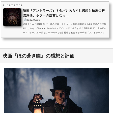
Cinemarche
映画『アントラーズ』ネタバレあらすじ感想と結末の解
説評価。ホラーの題材となっ...
2022/02/10
連載コラム「B級映画 ザ・虎の穴ロードショー」第65回気になるB級映画のお宝掘
り出し物を、Cinemarcheのシネマダイバーがご紹介する「B級映画 ザ・虎の穴ロ
ードショー」第65回は、Disney+で独占配信されたホラー映画『アントラーズ』
（2022）です。アメリカの田舎町を舞台に古くからの伝承を基にした怪異が人々
を襲う本作は、相手がこの世のものではないからこそ底知れぬ恐怖を感じさせる1
作。今回はネタバレあらすじを含め、『アントラーズ』で描かれた怪異と本作の
持つ魅力を紐解いていこうと思います。【連載コラム】「B級映画ザ・...
映画『ほの蒼き瞳』の感想と評価