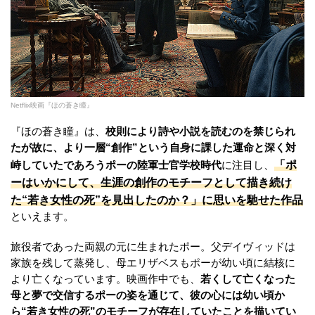
Netflix映画『ほの蒼き瞳』
『ほの蒼き瞳』は、
校則により詩や小説を読むのを禁じられ
たが故に、より一層“創作”という自身に課した運命と深く対
「ポ
峙していたであろうポーの陸軍士官学校時代
に注目し、
ーはいかにして、生涯の創作のモチーフとして描き続け
た“若き女性の死”を見出したのか？」に思いを馳せた作品
といえます。
旅役者であった両親の元に生まれたポー。父デイヴィッドは
家族を残して蒸発し、母エリザベスもポーが幼い頃に結核に
より亡くなっています。映画作中でも、
若くして亡くなった
母と夢で交信するポーの姿を通じて、彼の心には幼い頃か
ら“若き女性の死”のモチーフが存在していたことを描いてい