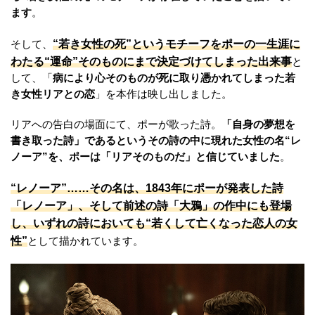
ます
。
“若き女性の死”というモチーフをポーの一生涯に
そして、
わたる“運命”そのものにまで決定づけてしまった出来事
と
して、「
病により心そのものが死に取り憑かれてしまった若
き女性リアとの恋
」を本作は映し出しました。
リアへの告白の場面にて、ポーが歌った詩。
「自身の夢想を
書き取った詩」であるというその詩の中に現れた女性の名“レ
ノーア”を、ポーは「リアそのものだ」と信じていました
。
“レノーア”……その名は、1843年にポーが発表した詩
「レノーア」、そして前述の詩「大鴉」の作中にも登場
し、いずれの詩においても“若くして亡くなった恋人の女
性”
として描かれています。