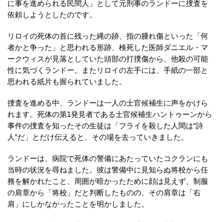
に事を進められる民間人」として元刑事のランドーに捜査を
依頼しようとしたのです。
リロイの死体の首に残った縄の跡、指の腫れ傷といった「何
者かと争った」と思われる形跡、検死した医師ダニエル・マ
ークウィスが見落としていた頭部の打撲傷から、他殺の可能
性に気づくランドー。またリロイの左手には、手紙の一部と
思われる紙片も握られていました。
捜査を進める中、ランドーは一人の士官候補生に声をかけら
れます。死体の第1発見者である士官候補生ハントゥーンから
事件の捜査を知ったその生徒は「フライを殺した人間は“詩
人”だ」とだけ伝えると、その場を去っていきました。
ランドーは、病院で死体の警備にあたっていたコクランにも
当時の状況を尋ねました。彼は警備中に見知らぬ将校から任
務を解かれたこと、周囲が暗かったために顔は見えず、制服
の肩章から「将校」だと判断したものの、その肩章は「右
肩」にしかなかったことを明かしました。