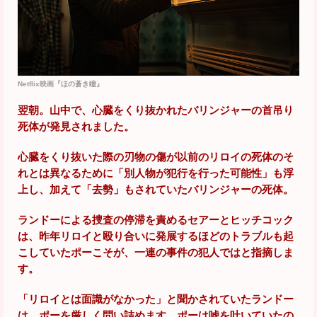
Netflix映画『ほの蒼き瞳』
翌朝。山中で、心臓をくり抜かれたバリンジャーの首吊り
死体が発見されました。
心臓をくり抜いた際の刃物の傷が以前のリロイの死体のそ
れとは異なるために「別人物が犯行を行った可能性」も浮
上し、加えて「去勢」もされていたバリンジャーの死体。
ランドーによる捜査の停滞を責めるセアーとヒッチコック
は、昨年リロイと殴り合いに発展するほどのトラブルも起
こしていたポーこそが、一連の事件の犯人ではと指摘しま
す。
「リロイとは面識がなかった」と聞かされていたランドー
は、ポーを厳しく問い詰めます。ポーは嘘を吐いていたの