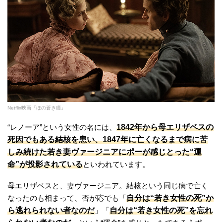
Netflix映画『ほの蒼き瞳』
1842年から母エリザベスの
“レノーア”という女性の名には、
死因でもある結核を患い、1847年に亡くなるまで病に苦
しみ続けた若き妻ヴァージニアにポーが感じとった“運
命”が投影されている
といわれています。
母エリザベスと、妻ヴァージニア。結核という同じ病で亡く
自分は“若き女性の死”か
なったのも相まって、否が応でも「
ら逃れられない者なのだ
自分は“若き女性の死”を忘れ
」「