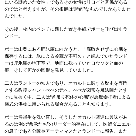
にいる謎めいた女性」であるその女性はリロイと関係がある
のではと考えますが、その根拠は“詩的”なものでしかありませ
んでした。
その後、校内のベンチに残した置き手紙でポーを呼び出すラ
ンドー。
ポーは山奥にある貯氷庫に向かうと、「腐敗させずに心臓を
保存するには、氷による冷蔵が不可欠」と睨んでいたランド
ーは貯氷庫の地下室で、地面に残っていたロウソクと血の
痕、そして何かの図形を発見していました。
二人はランドーの知人であり、オカルトに関する歴史を専門
とする教授ジャン・ぺぺの元へ。ぺぺが図形を魔法陣だとす
ぐに見抜く中、二人は“首吊り死体の心臓”が悪魔崇拝者による
儀式の供物に用いられる場合があることも知ります。
ポーは候補生を洗い直し、そうしたオカルト関連に興味があ
るのは例の“悪党たち”のリーダー的存在にして、医師ダニエル
の息子である分隊長アーティマスだとランドーに報告。また