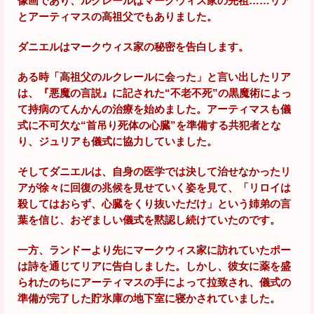
像画であり、ルクレールはマークウィス家の先祖……リア
とアーティマスの高祖父でもありました。
ダニエルはマークウィス家の秘密を告白します。
ある時「高祖父のルクレールに会った」と言い出したリア
は、『悪魔の言説』に記された“不老不死”の黒魔術によっ
て持病のてんかんの治療を始めました。アーティマスも儀
式に不可欠な“首吊り死体の心臓”を準備する共犯者とな
り、ジュリアも儀式に協力していました。
そしてダニエルは、自身の医学では決して治せなかったリ
アが徐々に回復の兆候を見せていく姿を見て、「リロイは
殺してはおらず、心臓をくり抜いただけ」という姉弟の言
葉を信じ、おぞましい儀式を黙認し続けていたのです。
一方、ランドーより先にマークウィス家に訪れていたポー
は詩を通じてリアに告白しました。しかし、彼女に薬を盛
られたのちにアーティマスの手によって拉致され、儀式の
準備が完了した貯氷庫の地下室に寝かされていました。