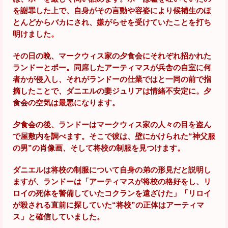
を謝罪した上で、自身がその言動や容姿により候補生のほ
とんどからバカにされ、嫌がらせを受けていたことを打ち
明けました。
その日の晩、マークウィス家の夕食会にそれぞれ招かれた
ランドーとポー。同席したアーティマスが兵舎の自室に何
者かが侵入し、それがランドーの仕業ではと一同の前で指
摘したことで、ダニエルの妻ジュリアは情緒不安定に。夕
食会の空気は最悪になります。
夕食会の後、ランドーはマークウィス家の人々の目を盗ん
で屋敷内を調べます。そこで彼は、壁にかけられた“神父服
の男”の肖像画、そして将校の制服を見つけます。
ダニエルは将校の制服について自身の弟の形見だと説明し
ますが、ランドーは「アーティマスが将校の格好をし、リ
ロイの死体を警備していたコクランを遠ざけた」「リロイ
が殺される直前に探していた“将校”の正体はアーティマ
ス」と確信していました。