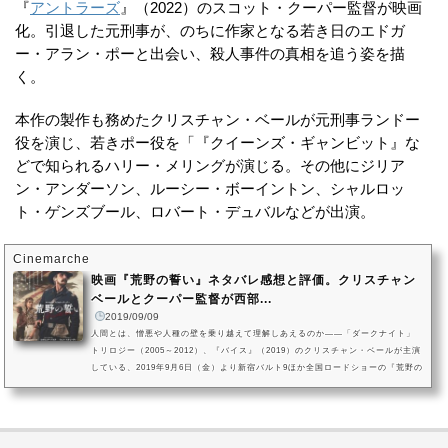
『
アントラーズ
』（2022）のスコット・クーパー監督が映画
化。引退した元刑事が、のちに作家となる若き日のエドガ
ー・アラン・ポーと出会い、殺人事件の真相を追う姿を描
く。
本作の製作も務めたクリスチャン・ベールが元刑事ランドー
役を演じ、若きポー役を「『クイーンズ・ギャンビット』な
どで知られるハリー・メリングが演じる。その他にジリア
ン・アンダーソン、ルーシー・ボーイントン、シャルロッ
ト・ゲンズブール、ロバート・デュバルなどが出演。
Cinemarche
映画『荒野の誓い』ネタバレ感想と評価。クリスチャン
ベールとクーパー監督が西部...
2019/09/09
人間とは、憎悪や人種の壁を乗り越えて理解しあえるのか――「ダークナイト」
トリロジー（2005～2012）、『バイス』（2019）のクリスチャン・ベールが主演
している、2019年9月6日（金）より新宿バルト9ほか全国ロードショーの『荒野の
誓い』。それぞれの思惑を持って目的地に向かう者たちを描いた、西部劇の新た
なマスターピースです。映画『荒野の誓い』の作品情報(C)2017 YLK Distributio
n LLC. All rights reserved.【日本公開】2019年（アメリカ映画）【原題】Hostil
es【監督・脚本】スコット・クーパー【キャスト】クリスチャン・ベ...