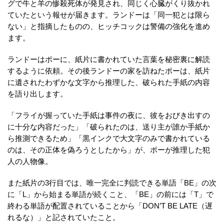
グで牛と羊の惨殺死体が発見され、同じく心臓がくり抜かれ
ていたという報せが届きます。ランドーは「同一犯とは限ら
ない」と指摘したものの、ヒッチコックは警備の強化を進め
ます。
ランドーはポーに、紙片に書かれていた言葉を秘密裏に解読
するように依頼。その後ランドーの家を訪ねたポーは、紙片
に遺されたわずかな文字から推理した、破られた手紙の内容
を語り出します。
「フライが握っていた手紙は事件の夜に、彼をおびき出すの
に十分な内容だった」「破られたのは、送り主が誰か手紙か
ら推測できるため」「黒インクで大文字のみで書かれている
のは、その正体を偽ろうとしたから」が、ポーが推理した犯
人の人物像。
また紙片の3行目では、唯一完全に判読できる単語「BE」の次
に「L」から始まる単語が続くこと、「BE」の前には「T」で
終わる単語が配置されていることから「DON’T BE LATE（遅
れるな）」と記されていたこと。