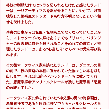
将校の制服だけではシラを切られるだけだと感じたランド
ーは、一旦アーティマスを泳がせることに。やがて、以前
聴取した候補生ストッタードも行方不明となったという報
せを受けました。
兵舎の自室からは私服・私物も全てなくなっていたことか
ら、ストッタードの失踪はあくまでも「リロイ、バリンジ
ャーの殺害犯に自身も殺されることを恐れての逃亡」と推
理したランドーは、ある“心当たり”からぺぺの元を再び訪
れます。
その後マークウィス家を訪ねたランドーは、ダニエルの目
の前で、彼の書斎の本棚に置かれていた禍々しい本を取り
出します。それは以前ぺぺがランドーたちに教えてくれ
た、悪魔崇拝者アンリ・ルクレールが残した魔導書『悪魔
の言説』でした。
マークウィス家に飾られていた“神父服の男”の肖像画は、
悪魔崇拝者であると同時に神父でもあったルクレールの肖