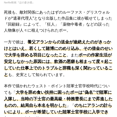
Netflix映画『ほの蒼き瞳』
死後も、敵対関係にあったはずのルーファス・グリスウォル
ドが“遺著代理人”となり出版した作品集に彼が載せてしまった
『回顧録』によって、「狂人」「薬物中毒者」などの誤った
人物像が人々に植えつけられたポー。
養父アランからの送金が途絶えたのがきっか
一方で彼は、
けとはいえ、若くして賭博にのめり込み、その借金のせい
で大学を辞める羽目になったこと
ポーの作家生活が
。また
安定しなかった原因には、飲酒の悪癖も相まって度々起こ
していた仕事上でのトラブルと辞職も深く関わっているこ
と
も、史実として知られています。
本作で描かれたウェスト・ポイント陸軍士官学校時代につい
大学を辞め食い扶持に困ったポーは“偽名”で陸軍に
ても「
入隊し、当時の下士官の最高級・特務曹長にまで昇進した
ものの、結局自ら本名を明かした
のちにアランの計ら
」「
いにより、ポーが希望していた陸軍士官学校に入学でき