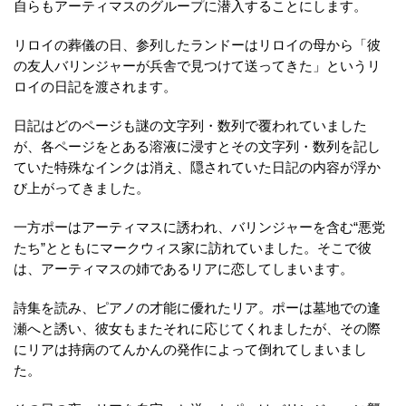
自らもアーティマスのグループに潜入することにします。
リロイの葬儀の日、参列したランドーはリロイの母から「彼
の友人バリンジャーが兵舎で見つけて送ってきた」というリ
ロイの日記を渡されます。
日記はどのページも謎の文字列・数列で覆われていました
が、各ページをとある溶液に浸すとその文字列・数列を記し
ていた特殊なインクは消え、隠されていた日記の内容が浮か
び上がってきました。
一方ポーはアーティマスに誘われ、バリンジャーを含む“悪党
たち”とともにマークウィス家に訪れていました。そこで彼
は、アーティマスの姉であるリアに恋してしまいます。
詩集を読み、ピアノの才能に優れたリア。ポーは墓地での逢
瀬へと誘い、彼女もまたそれに応じてくれましたが、その際
にリアは持病のてんかんの発作によって倒れてしまいまし
た。