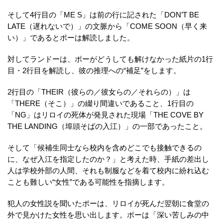
そして4行目の「ME S」は前の行に記された「DON’T BE
LATE（遅れないで）」の文脈から「COME SOON（早く来
い）」であるとポーは解読しました。
対してランドーは、ポーがどうしても解けなかった紙片の1行
目・2行目を解読し、彼の推理への“補足”をします。
2行目の「THEIR（彼らの／彼女らの／それらの）」は
「THERE（そこ）」の綴り間違いであること、1行目の
「NG」はリロイの死体が発見された現場「THE COVE BY
THE LANDING（埠頭そばの入江）」の一部であったこと。
そして「候補生同士なら校内を含めどこでも接触できるの
に、なぜ入江を指定したのか？」と考えた時、手紙の差出し
人は学校外部の人間、それも制服などを着て校内に紛れ込む
ことも難しい“女性”である可能性を指摘します。
犯人の女性説を聞いたポーは、リロイが死んだ翌朝に食堂の
外で見かけた女性を思い出します。ポーは「深い苦しみの中