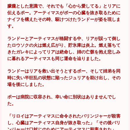
朦朧とした意識で、それでも「心から愛してる」とリアに
伝えるポー。アーティマスがポーの心臓を抜き取るために
ナイフを構えたその時、駆けつけたランドーが姿を現しま
す。
ランドーとアーティマスが格闘する中、リアが誤って倒し
たロウソクの火は燃え広がり、貯氷庫は炎上。燃え落ちて
きたガレキによってリアは絶命し、姉の亡骸を抱え悲しみ
に暮れるアーティマスも同じ運命を辿りました。
ランドーはリアを救い出そうとするポー、そして姉弟を同
時に失い半狂乱の状態に陥ったジュリアを助け出し、その
場を後にしました。
ポーは病院に収容され、幸い命に別状はありませんでし
た。
「リロイはアーティマスに命令されたバリンジャーが殺害
し、心臓はアーティマス自身が抜き取った」「その後バリ
ンジャーは口封じのためにアーティマスに殺害された」