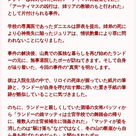
「アーティマスの凶行は、姉リアの教唆のもと行われた」
として片付けられる事件。
学校の専属医であったダニエルは辞表を提出。姉弟の死に
より心神喪失に陥ったジュリアは、情状酌量により罪に問
われないことになりました。
事件の解決後、山奥での孤独な暮らしを再び始めたランド
ーの元に、無事退院したポーが訪ねてきます。そして自身
が辿り着いた、今回の事件の“真実”を明かします。
彼は入院生活の中で、リロイの死体が握っていた紙片の筆
跡と、ランドーが自身を呼び出す際に用いた置き手紙の筆
跡が酷似していることに気づきました。
のちに、ランドーと親しくしていた酒場の女将パッツィか
ら「ランドーの娘マッティは士官学校での舞踏会の帰り
に、複数人の士官候補生に強姦された」「マッティが姿を
消したのは“駆け落ち”などではなく、冬の山の断崖から自
ら身を投げたためだった」と聞かされたポー。