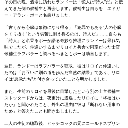
その日の晩、酒場に訪れたランドーは「犯人は“詩人”だ」と伝
えてきた例の候補生と再会します。候補生は自らを、エドガ
ー・アラン・ポーと名乗りました。
「古くから心臓は象徴になり得る」「犯罪でもある“人の心臓
をくり抜く”という労苦に耐え得るのは、詩人だ」……自らも
「詩人」と名乗るポーが語る奇妙な推理にランドーは呆れ気
味でしたが、仲違いするまでリロイと兵舎で同室だった士官
候補生ラフバラーも調べるべきともポーは助言します。
翌日、ランドーはラフバラーを聴取。彼はリロイと仲違いし
たのは「お互いに別の道を歩んだ当然の結果」であり、リロ
イは“悪党たち”と付き合っていたことを明かしました。
また、生前のリロイを最後に目撃したという別の士官候補生
ストッタードからは、夜更けに遭遇したリロイに「将校はい
たか」と聞かれたこと、外出の理由に彼は「断れない用事の
ため」と答えたことも聞き出しました。
二人の生徒の聴取後、ヒッチコックの元にコールドスプリン