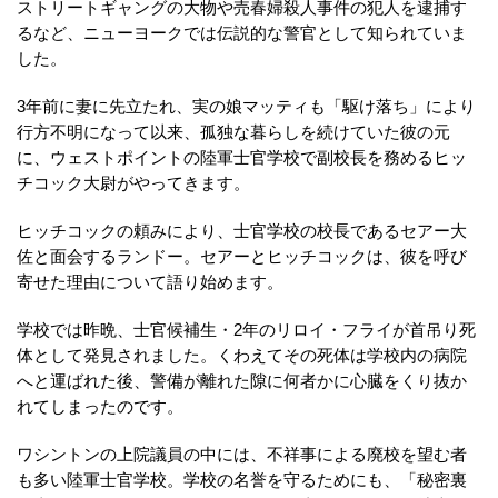
ストリートギャングの大物や売春婦殺人事件の犯人を逮捕す
るなど、ニューヨークでは伝説的な警官として知られていま
した。
3年前に妻に先立たれ、実の娘マッティも「駆け落ち」により
行方不明になって以来、孤独な暮らしを続けていた彼の元
に、ウェストポイントの陸軍士官学校で副校長を務めるヒッ
チコック大尉がやってきます。
ヒッチコックの頼みにより、士官学校の校長であるセアー大
佐と面会するランドー。セアーとヒッチコックは、彼を呼び
寄せた理由について語り始めます。
学校では昨晩、士官候補生・2年のリロイ・フライが首吊り死
体として発見されました。くわえてその死体は学校内の病院
へと運ばれた後、警備が離れた隙に何者かに心臓をくり抜か
れてしまったのです。
ワシントンの上院議員の中には、不祥事による廃校を望む者
も多い陸軍士官学校。学校の名誉を守るためにも、「秘密裏