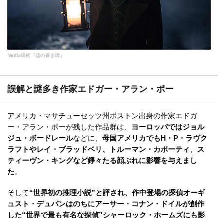
Netflix映画『ほの蒼き瞳』
誤解と謎多き作家エドガー・アラン・ポー
アメリカ・マサチューセッツ州ボストン出身の作家エドガ
ー・アラン・ポーが残した作品群は、
ヨーロッパではジョル
ジュ・ボードレール
などに、
母国アメリカでもH・P・ラヴク
ラフトやレイ・ブラッドベリ、トルーマン・カポーティ、ス
ティーヴン・キングなど錚々たる顔ぶれに影響を与えまし
た
。
そして
“世界初の推理小説”と評され、作中登場の探偵オーギ
ュスト・デュパンはのちにアーサー・コナン・ドイルが創作
した“世界で最も有名な探偵”シャーロック・ホームズにも影