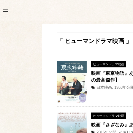
「 ヒューマンドラマ映画 」
ヒューマンドラマ映画
映画『東京物語』
の最高傑作】
日本映画
,
1953年公
ヒューマンドラマ映画
映画『さざなみ』
2016年公開
,
イギリ