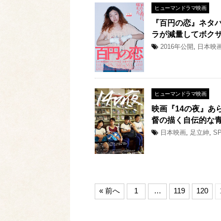
ヒューマンドラマ映画
『百円の恋』ネタ
ラが減量してボク
2016年公開
,
日本映
ヒューマンドラマ映画
映画『14の夜』あ
督の描く自伝的な
日本映画
,
足立紳
,
S
« 前へ
1
…
119
120