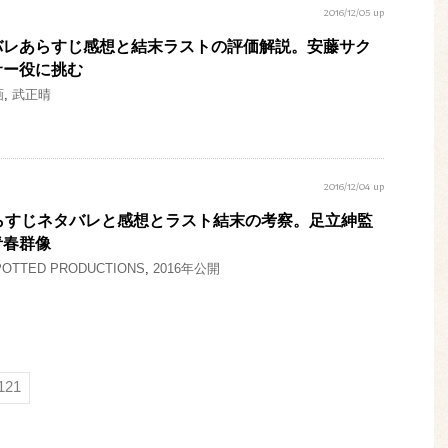
2016/12/05 up
バレあらすじ感想と結末ラストの評価解説。安藤サク
サー役に挑む
画
,
武正晴
2016/12/04 up
らすじネタバレと感想とラスト結末の考察。足立紳監
青春群像
POTTED PRODUCTIONS
,
2016年公開
121