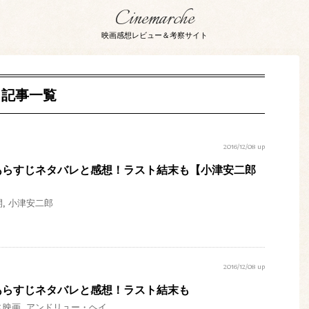
Cinemarche
映画感想レビュー＆考察サイト
 記事一覧
2016/12/08 up
あらすじネタバレと感想！ラスト結末も【小津安二郎
開
,
小津安二郎
2016/12/08 up
あらすじネタバレと感想！ラスト結末も
ス映画
,
アンドリュー・ヘイ