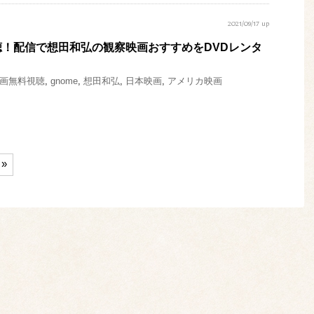
2021/09/17 up
！配信で想田和弘の観察映画おすすめをDVDレンタ
画無料視聴
,
gnome
,
想田和弘
,
日本映画
,
アメリカ映画
»