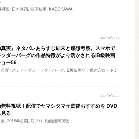
る
料視聴
,
日本映画
,
韓国映画
,
KADOKAWA
2021/09/27 up
の真実』ネタバレあらすじ結末と感想考察。スマホで
ソダーバーグの作品特徴がより活かされる|B級映画
ョー56
8年公開
,
スティーブン・ソダーバーグ
,
B級映画ザ・虎の穴ロードシ
2021/09/22 up
無料視聴！配信でヤマシタマサ監督おすすめを DVD
に見る
映画
,
2018年公開
,
彩プロ
,
動画無料視聴