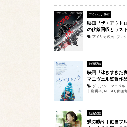
アクション映画
映画『ザ・アウト
の伏線回収とラスト
アメリカ映画
,
プレ
動画配信
映画『泳ぎすぎた
マニヴェル監督作品
ダミアン・マニベル
十嵐耕平
,
NOBO
,
動画
動画配信
蝶の眠り｜動画フル