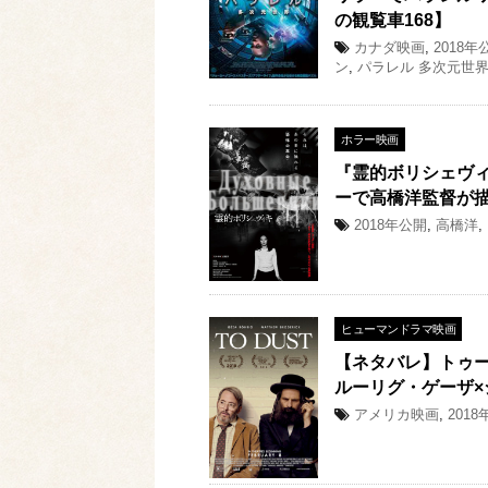
の観覧車168】
カナダ映画
,
2018年
ン
,
パラレル 多次元世
ホラー映画
『霊的ボリシェヴ
ーで高橋洋監督が
2018年公開
,
高橋洋
,
ヒューマンドラマ映画
【ネタバレ】トゥー
ルーリグ・ゲーザ
アメリカ映画
,
201