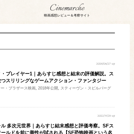
Cinemarche
映画感想レビュー＆考察サイト
2026/04/27 up
ィ・プレイヤー1｜あらすじ感想と結末の評価解説。ス
放つスリリングなゲームアクション・ファンタジー
ナー・ブラザース映画
,
2018年公開
,
スティーヴン・スピルバーグ
2022/11/29 up
ル 多次元世界｜あらすじ結末感想と評価考察。SFス
ールドを前に善性が試される【SF恐怖映画という名