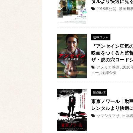
タルより快適に見
2018年公開
,
動画無
連載コラム
『アンセイン狂気
映画をつくると監督
ザ・虎の穴ロードシ
アメリカ映画
,
201
ョー
,
滝澤令央
動画配信
東京ノワール｜動画
レンタルより快適
ヤマシタマサ
,
日本