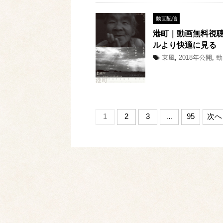
動画配信
港町｜動画無料視聴
ルより快適に見る
東風
,
2018年公開
,
動
1
2
3
…
95
次へ 