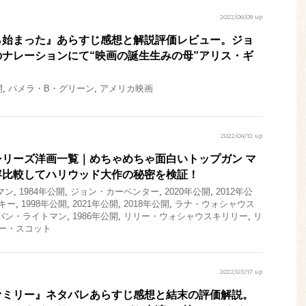
2022/06/09 up
ら始まった』あらすじ感想と解説評価レビュー。ジョ
ナレーションにて“映画の誕生生みの母”アリス・ギ
開
,
パメラ・B・グリーン
,
アメリカ映画
2022/04/12 up
リーズ洋画一覧｜めちゃめちゃ面白いトップガン マ
容比較してハリウッド大作の秘密を検証！
マン
,
1984年公開
,
ジョン・カーペンター
,
2020年公開
,
2012年公
キー
,
1998年公開
,
2021年公開
,
2018年公開
,
ラナ・ウォシャウス
バン・ライトマン
,
1986年公開
,
リリー・ウォシャウスキリリー
,
リ
ー・スコット
2022/03/17 up
ァミリー』ネタバレあらすじ感想と結末の評価解説。