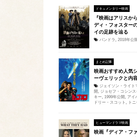
ドキュメンタリー映画
『映画はアリスか
ディ・フォスターの
イの足跡を辿る
パンドラ
,
2018年公
まとめ記事
映画おすすめ人気シ
ーヴェリックと内
ジェイソン・ライト
開
,
ジョセフ・コシンス
キー
,
1999年公開
,
アイ
ドリー・スコット
,
トニ
ヒューマンドラマ映画
映画『ディア・フ