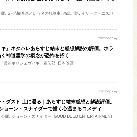
公開
,
SF恐怖映画という名の観覧車
,
糸魚川悟
,
イサーク・エスバ
界
2022/08/25 up
ィキ』ネタバレあらすじ結末と感想解説の評価。ホラ
描く神道霊学の概念が恐怖を招く
「霊的ボリシェヴィキ」宣伝部
,
日本映画
2022/06/28 up
・ダスト 土に還る｜あらすじ結末感想と解説評価。
×ショーン・スナイダーで描く心温まるコメディ
8年公開
,
ショーン・スナイダー
,
GOOD DEED ENTERTAINMENT