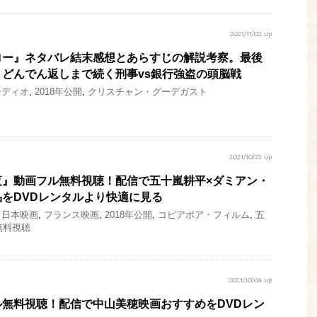
2021/11/02 up
ロー』ネタバレ結末感想とあらすじの解説考察。最後
どんでん返しまで続く刑事vs銀行強盗の頭脳戦
シディオ
,
2018年公開
,
クリスチャン・グーデガスト
2021/10/22 up
夜』動画フル無料視聴！配信で五十嵐耕平×ダミアン・
をDVDレンタルより快適に見る
,
日本映画
,
フランス映画
,
2018年公開
,
コピアポア・フィルム
,
五
無料視聴
2021/10/04 up
無料視聴！配信で中山美穂映画おすすめをDVDレン