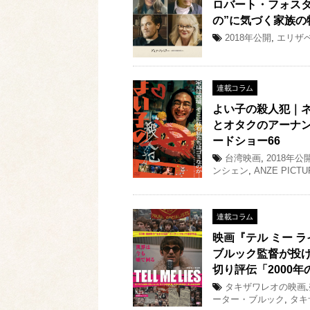
ロバート・フォス
の”に気づく家族の
2018年公開
,
エリザ
連載コラム
よい子の殺人犯｜
とオタクのアーナン
ードショー66
台湾映画
,
2018年公
ンシェン
,
ANZE PICTU
連載コラム
映画『テル ミー 
ブルック監督が投げ
切り評伝「2000年
タキザワレオの映画ぶ
ーター・ブルック
,
タキ