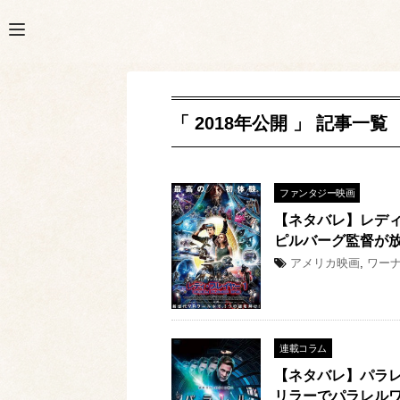
「 2018年公開 」 記事一覧
ファンタジー映画
【ネタバレ】レデ
ピルバーグ監督が
アメリカ映画
,
ワー
連載コラム
【ネタバレ】パラレ
リラーでパラレルワ