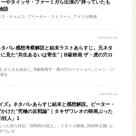
ターやタイッサ・ファーミガら出演の“持っていたも
物語
ベス・チョムコ
,
ブリーカー・ストリート
,
アメリカ映画
2022/01/25 up
ネタバレ感想考察解説と結末ラストあらすじ。元ネタ
に見た“共生あるいは寄生”｜B級映画 ザ・虎の穴ロ
開
,
からさわゆみこ
,
B級映画ザ・虎の穴ロードショー
,
ジャン・ジ
RES
2021/11/19 up
ライズ』ネタバレあらすじ結末と感想解説。ピーター・
かけた“究極の反戦論”｜タキザワレオの映画ぶった
の狂人」1
った切り評伝「2000年の狂人」
,
イギリス映画
,
2018年公開
,
ピ
ザワレオ