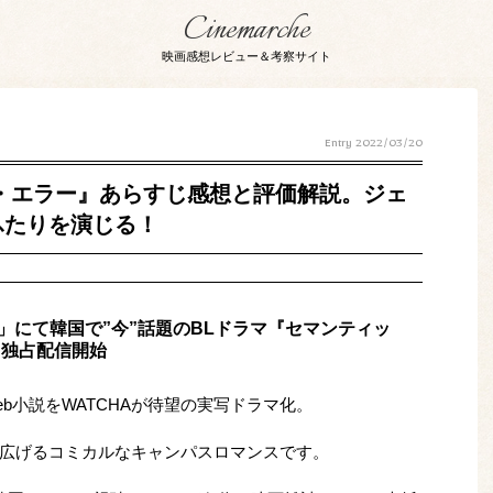
Cinemarche
映画感想レビュー＆考察サイト
Entry
2022/03/20
・エラー』あらすじ感想と評価解説。ジェ
ふたりを演じる！
A」にて韓国で”今”話題のBLドラマ『セマンティッ
り独占配信開始
b小説をWATCHAが待望の実写ドラマ化。
広げるコミカルなキャンパスロマンスです。