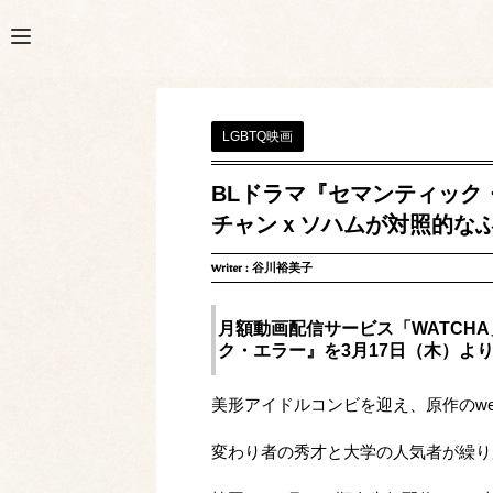
LGBTQ映画
BLドラマ『セマンティック
チャンｘソハムが対照的な
Writer :
谷川裕美子
月額動画配信サービス「WATCH
ク・エラー』を3月17日（木）よ
美形アイドルコンビを迎え、原作のwe
変わり者の秀才と大学の人気者が繰り