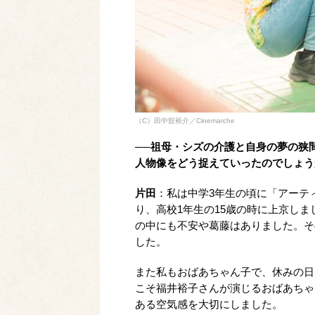
（C）田中舘裕介／Cinemarche
──祖母・シズの介護と自身の夢の狭
人物像をどう捉えていったのでしょう
片田
：私は中学3年生の頃に「アーテ
り、高校1年生の15歳の時に上京し
の中にも不安や葛藤はありました。そ
した。
また私もおばあちゃん子で、休みの日
こそ福井裕子さんが演じるおばあちゃ
ある空気感を大切にしました。