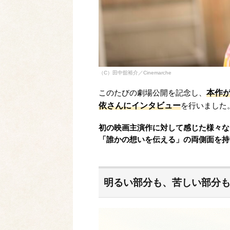
（C）田中舘裕介／Cinemarche
本作
このたびの劇場公開を記念し、
依さんにインタビュー
を行いました
初の映画主演作に対して感じた様々な
「誰かの想いを伝える」の両側面を持
明るい部分も、苦しい部分