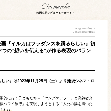
Cinemarche
映画感想レビュー＆考察サイト
Entry 2023/11/23
Update
2023/11/28
映画『イルカはフラダンスを踊るらしい』初
2つの“想いを伝える”が作る表現のバラン
い』は2023年11月25日（土）より池袋シネマ・ロ
常的に行う子どもたち＝「ヤングケアラー」と高齢者介
似ハワイ旅行」を実現しようとする主人公の姿を描いた
しい』
。