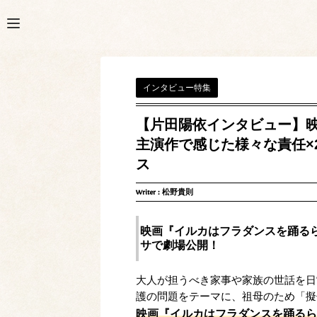
インタビュー特集
【片田陽依インタビュー】
主演作で感じた様々な責任×
ス
Writer :
松野貴則
映画『イルカはフラダンスを踊るらし
サで劇場公開！
大人が担うべき家事や家族の世話を日
護の問題をテーマに、祖母のため「擬
映画『イルカはフラダンスを踊るら